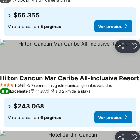
7,1
8.061
a 0.1 km de la playa
$66.355
De
Mira precios de
5 páginas
Ver precios
Compartir
Ag
Hilton Cancun Mar Caribe All-Inclusive Resort
Hotel
Experiencias gastronómicas globales variadas
Ver precios
4 Estrellas
8,8
Excelente
11.877
a 0.2 km de la playa
$243.068
De
Mira precios de
6 páginas
Ver precios