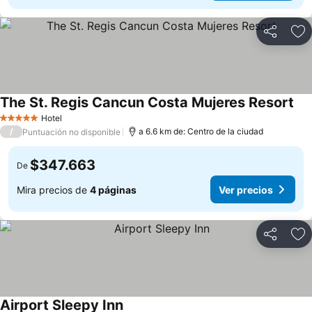
Compartir
Ag
The St. Regis Cancun Costa Mujeres Resort
Ver
Hotel
5 Estrellas
/
a 6.6 km de: Centro de la ciudad
Puntuación no disponible
$347.663
De
Mira precios de
4 páginas
Ver precios
Compartir
Ag
Airport Sleepy Inn