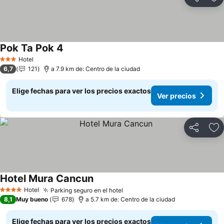
Compartir
Ag
Pok Ta Pok 4
Ver precios
Hotel
3 Estrellas
6,7
121
a 7.9 km de: Centro de la ciudad
Elige fechas para ver los precios exactos
Ver precios
Compartir
Ag
Hotel Mura Cancun
Ver precios
Hotel
Parking seguro en el hotel
Ver precios
4 Estrellas
8,1
Muy bueno
678
a 5.7 km de: Centro de la ciudad
Elige fechas para ver los precios exactos