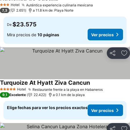
Ver precios
Hotel
Auténtica experiencia culinaria mexicana
Ver precios
3 Estrellas
7,3
2.651
a 11.8 km de: Playa Norte
$23.575
De
Mira precios de
10 páginas
Ver precios
Compartir
Ag
Turquoize At Hyatt Ziva Cancun
Ver precios
Hotel
Restaurante frente a la playa en Habaneros
Ver precios
5 Estrellas
9,1
Excelente
22.422
a 0.1 km de la playa
Elige fechas para ver los precios exactos
Ver precios