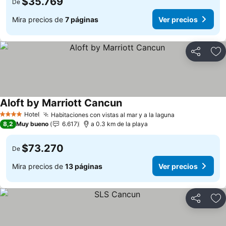
$35.769
De
Mira precios de
7 páginas
Ver precios
Compartir
Ag
Aloft by Marriott Cancun
Ver precios
Hotel
Habitaciones con vistas al mar y a la laguna
Ver precios
4 Estrellas
8,2
Muy bueno
6.617
a 0.3 km de la playa
$73.270
De
Mira precios de
13 páginas
Ver precios
Compartir
Ag