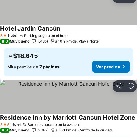
Compartir
Ag
Hotel Jardín Cancún
Ver precios
Hotel
Parking seguro en el hotel
Ver precios
2 Estrellas
8,0
Muy bueno
1.485
a 10.9 km de: Playa Norte
$18.645
De
Mira precios de
7 páginas
Ver precios
Compartir
Ag
Residence Inn by Marriott Cancun Hotel Zone
Hotel
Bar y restaurante en la azotea
Ver precios
3 Estrellas
8,3
Muy bueno
5.082
a 15.1 km de: Centro de la ciudad