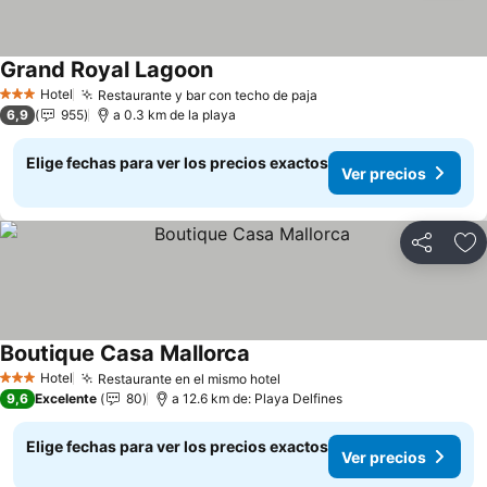
Grand Royal Lagoon
Ver precios
Hotel
Restaurante y bar con techo de paja
Ver precios
3 Estrellas
6,9
955
a 0.3 km de la playa
Elige fechas para ver los precios exactos
Ver precios
Compartir
Ag
Boutique Casa Mallorca
Ver precios
Hotel
Restaurante en el mismo hotel
Ver precios
3 Estrellas
9,6
Excelente
80
a 12.6 km de: Playa Delfines
Elige fechas para ver los precios exactos
Ver precios