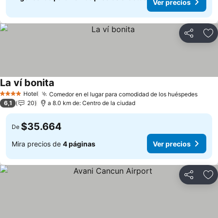
Ver precios
Compartir
Ag
La ví bonita
Ver precios
Hotel
Comedor en el lugar para comodidad de los huéspedes
Ver p
4 Estrellas
6,1
20
a 8.0 km de: Centro de la ciudad
$35.664
De
Mira precios de
4 páginas
Ver precios
Compartir
Ag