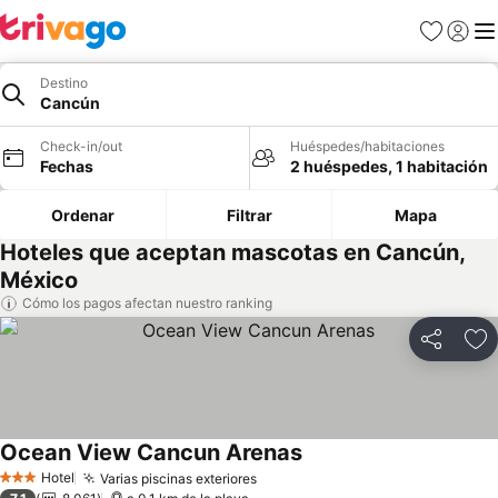
Favoritos
Iniciar 
Me
Destino
Cancún
Check-in/out
Huéspedes/habitaciones
Fechas
2 huéspedes, 1 habitación
Ordenar
Filtrar
Mapa
Hoteles que aceptan mascotas en Cancún,
México
Cómo los pagos afectan nuestro ranking
Compartir
Ag
Ocean View Cancun Arenas
Ver precios
Hotel
Varias piscinas exteriores
Ver precios
3 Estrellas