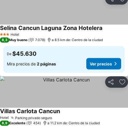
Compartir
Ag
Selina Cancun Laguna Zona Hotelera
Ver precios
Hotel
3 Estrellas
8,3
Muy bueno
7.078
a 8.5 km de: Centro de la ciudad
$45.630
De
Mira precios de
2 páginas
Ver precios
Compartir
Ag
Villas Carlota Cancun
Ver precios
Hotel
Parking privado seguro
Ver precios
8,9
Excelente
454
a 11.2 km de: Centro de la ciudad