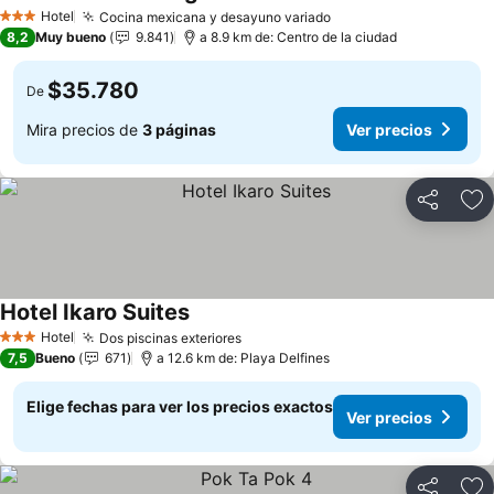
Ver precios
Hotel
Cocina mexicana y desayuno variado
Ver precios
3 Estrellas
8,2
Muy bueno
9.841
a 8.9 km de: Centro de la ciudad
$35.780
De
Mira precios de
3 páginas
Ver precios
Compartir
Ag
Hotel Ikaro Suites
Ver precios
Hotel
Dos piscinas exteriores
Ver precios
3 Estrellas
7,5
Bueno
671
a 12.6 km de: Playa Delfines
Elige fechas para ver los precios exactos
Ver precios