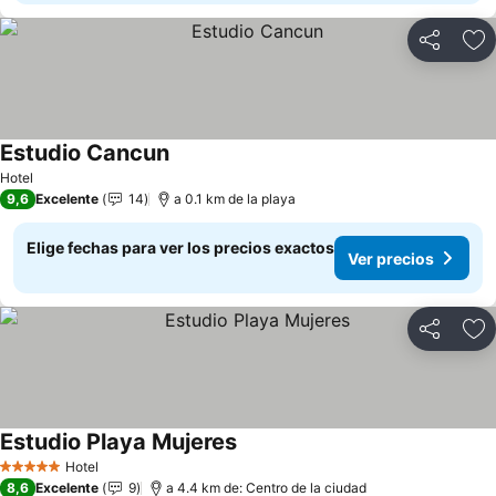
Compartir
Ag
Estudio Cancun
Ver precios
Hotel
9,6
Excelente
14
a 0.1 km de la playa
Elige fechas para ver los precios exactos
Ver precios
Compartir
Ag
Estudio Playa Mujeres
Ver precios
Hotel
5 Estrellas
8,6
Excelente
9
a 4.4 km de: Centro de la ciudad