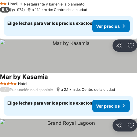
Ver precios
Hotel
Restaurante y bar en el alojamiento
Ver precios
2 Estrellas
5,8
974
a 11.1 km de: Centro de la ciudad
Elige fechas para ver los precios exactos
Ver precios
Compartir
Ag
Mar by Kasamia
Ver precios
Hotel
5 Estrellas
/
a 2.1 km de: Centro de la ciudad
Puntuación no disponible
Elige fechas para ver los precios exactos
Ver precios
Compartir
Ag