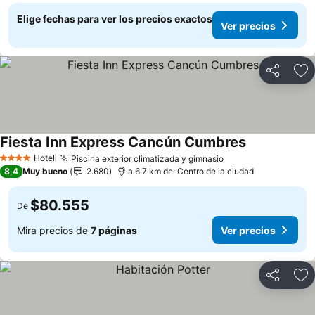
Elige fechas para ver los precios exactos
Ver precios
Compartir
Ag
Fiesta Inn Express Cancún Cumbres
Ver precios
Hotel
Piscina exterior climatizada y gimnasio
Ver precios
4 Estrellas
8,4
Muy bueno
2.680
a 6.7 km de: Centro de la ciudad
$80.555
De
Mira precios de
7 páginas
Ver precios
Compartir
Ag