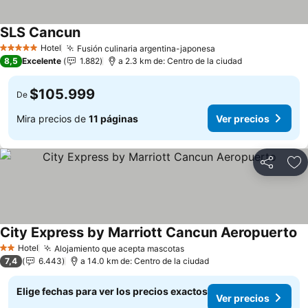
SLS Cancun
Ver precios
Hotel
Fusión culinaria argentina-japonesa
Ver precios
5 Estrellas
8,5
Excelente
1.882
a 2.3 km de: Centro de la ciudad
$105.999
De
Mira precios de
11 páginas
Ver precios
Compartir
Ag
City Express by Marriott Cancun Aeropuerto
Ve
Hotel
Alojamiento que acepta mascotas
Ver precios
2 Estrellas
7,4
6.443
a 14.0 km de: Centro de la ciudad
Elige fechas para ver los precios exactos
Ver precios