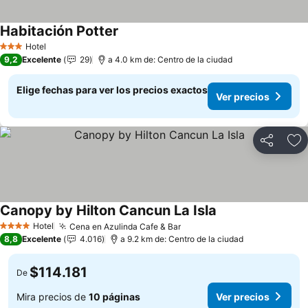
Habitación Potter
Ver precios
Hotel
3 Estrellas
9,2
Excelente
29
a 4.0 km de: Centro de la ciudad
Elige fechas para ver los precios exactos
Ver precios
Compartir
Ag
Canopy by Hilton Cancun La Isla
Ver precios
Hotel
Cena en Azulinda Cafe & Bar
Ver precios
4 Estrellas
8,8
Excelente
4.016
a 9.2 km de: Centro de la ciudad
$114.181
De
Mira precios de
10 páginas
Ver precios