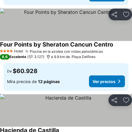
Compartir
Ag
Four Points by Sheraton Cancun Centro
Ver prec
Hotel
Piscina en la azotea con vistas panorámicas
Ver precios
4 Estrellas
8,6
Excelente
3.127
a 9.9 km de: Playa Delfines
$60.928
De
Mira precios de
12 páginas
Ver precios
Compartir
Ag
Hacienda de Castilla