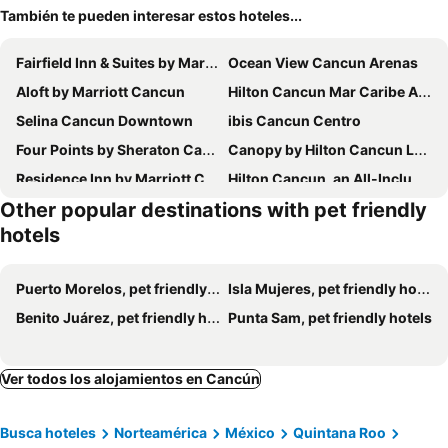
También te pueden interesar estos hoteles...
Fairfield Inn & Suites by Marriott Cancun Airport
Ocean View Cancun Arenas
Aloft by Marriott Cancun
Hilton Cancun Mar Caribe All-Inclusive Resort
Selina Cancun Downtown
ibis Cancun Centro
Four Points by Sheraton Cancun Centro
Canopy by Hilton Cancun La Isla
Residence Inn by Marriott Cancun Hotel Zone
Hilton Cancun, an All-Inclusive Resort
Other popular destinations with pet friendly
Hilton Garden Inn Cancun Airport
Cancun Zone
hotels
Grand Royal Lagoon
Nílu Isla Mujeres by Selina
Hotel Bucaneros Isla Mujeres
SLS Cancun
Puerto Morelos, pet friendly hotels
Isla Mujeres, pet friendly hotels
Hotel Jardín Cancún
Selina Cancun Laguna Hotel Zone
Benito Juárez, pet friendly hotels
Punta Sam, pet friendly hotels
Avani Cancun Airport
City Express by Marriott Cancun Aeropuerto
Selina Cancun Laguna Zona Hotelera
Turquoize At Hyatt Ziva Cancun
Ver todos los alojamientos en Cancún
Pok Ta Pok 4
Balu Hotel
Fiesta Inn Express Cancún Cumbres
Hotel Ikaro Suites
Busca hoteles
Norteamérica
México
Quintana Roo
La ví bonita
Nirvana Hotel - Cancun Hotel Zone