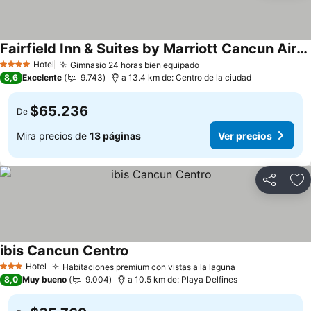
Fairfield Inn & Suites by Marriott Cancun Airport
Ver precios
Hotel
Gimnasio 24 horas bien equipado
Ver precios
4 Estrellas
8,6
Excelente
9.743
a 13.4 km de: Centro de la ciudad
$65.236
De
Mira precios de
13 páginas
Ver precios
Compartir
Ag
ibis Cancun Centro
Ver precios
Hotel
Habitaciones premium con vistas a la laguna
Ver precios
3 Estrellas
8,0
Muy bueno
9.004
a 10.5 km de: Playa Delfines