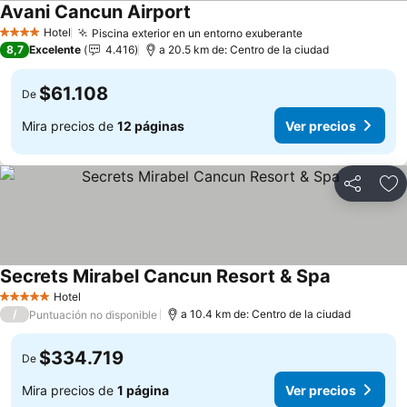
Avani Cancun Airport
Ver precios
Hotel
Piscina exterior en un entorno exuberante
Ver precios
4 Estrellas
8,7
Excelente
4.416
a 20.5 km de: Centro de la ciudad
$61.108
De
Mira precios de
12 páginas
Ver precios
Compartir
Ag
Secrets Mirabel Cancun Resort & Spa
Ver precio
Hotel
5 Estrellas
/
a 10.4 km de: Centro de la ciudad
Puntuación no disponible
$334.719
De
Mira precios de
1 página
Ver precios