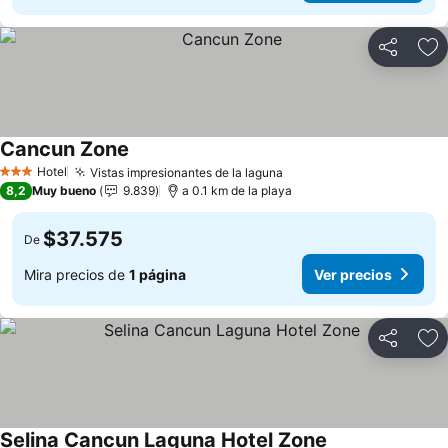
Compartir
Ag
Cancun Zone
Ver precios
Hotel
Vistas impresionantes de la laguna
Ver precios
3 Estrellas
8,2
Muy bueno
9.839
a 0.1 km de la playa
$37.575
De
Mira precios de
1 página
Ver precios
Compartir
Ag
Selina Cancun Laguna Hotel Zone