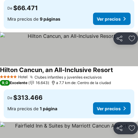
$66.471
De
Mira precios de
9 páginas
Ver precios
Compartir
Ag
Hilton Cancun, an All-Inclusive Resort
Ver precio
Hotel
Clubes infantiles y juveniles exclusivos
Ver precios
5 Estrellas
9,0
Excelente
16.643
a 7.7 km de: Centro de la ciudad
$313.466
De
Mira precios de
1 página
Ver precios
Compartir
Ag