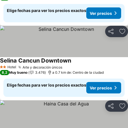
Elige fechas para ver los precios exactos
Ver precios
Compartir
Ag
Selina Cancun Downtown
Ver precios
Hotel
Arte y decoración únicos
Ver precios
2 Estrellas
8,2
Muy bueno
3.476
a 0.7 km de: Centro de la ciudad
Elige fechas para ver los precios exactos
Ver precios
Compartir
Ag