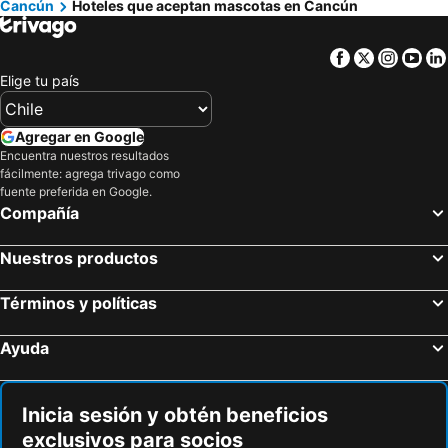
Cancún
Hoteles que aceptan mascotas en Cancún
Habitación Potter
Airport Sleepy Inn
The Yellow Capsule Cancun Close to Airport
Ikarus kiteboarding
Facebook
Twitter
Insta
Yo
Elige tu país
Agregar en Google
Encuentra nuestros resultados
fácilmente: agrega trivago como
fuente preferida en Google.
Compañía
Nuestros productos
Términos y políticas
Ayuda
Inicia sesión y obtén beneficios
exclusivos para socios