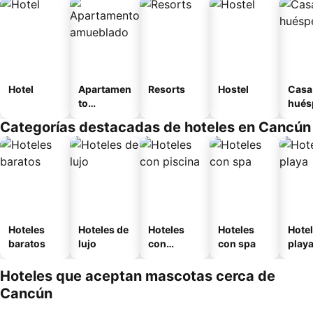
Hotel
Apartamen
Resorts
Hostel
Casa
to
hués
amueblad
Categorías destacadas de hoteles en Cancún
o
Hoteles
Hoteles de
Hoteles
Hoteles
Hotel
baratos
lujo
con
con spa
play
piscina
Hoteles que aceptan mascotas cerca de
Cancún