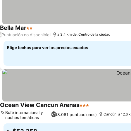
Bella Mar
2 Estrellas
Ver precios
Puntuación no disponible
/
a 3.4 km de: Centro de la ciudad
Elige fechas para ver los precios exactos
Ocean View Cancun Arenas
3 Estrellas
Ver precios
Bufé internacional y
(8.061 puntuaciones)
7,1
Cancún, a 12.6 k
noches temáticas
Ver precios