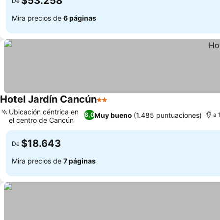
$53.258
De
Mira precios de
6 páginas
Hotel Jardín Cancún
2 Estrellas
Ver precios
Ubicación céntrica en
Muy bueno
(1.485 puntuaciones)
8,0
a 
el centro de Cancún
Ver precios
$18.643
De
Mira precios de
7 páginas