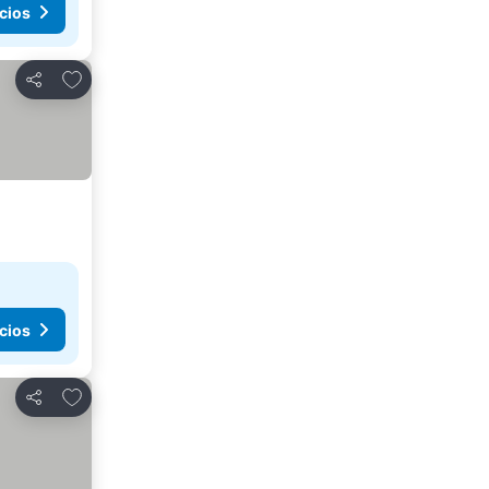
cios
Agregar a favoritos
Compartir
cios
Agregar a favoritos
Compartir