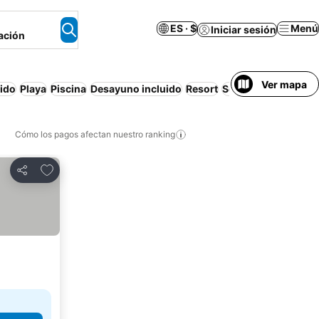
ES · $
Menú
Iniciar sesión
ación
Ver mapa
uido
Playa
Piscina
Desayuno incluido
Resort
Solo adultos
Wifi
A
Cómo los pagos afectan nuestro ranking
Agregar a favoritos
Compartir