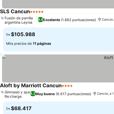
SLS Cancun
5 Estrellas
Ver precios
Fusión de parrilla
Excelente
(1.882 puntuaciones)
8,5
Cancún, 
argentina Leynia
Ver precios
$105.988
De
Mira precios de
11 páginas
Aloft by Marriott Cancun
4 Estrellas
Ver precios
Gimnasio y spa
Muy bueno
(6.617 puntuaciones)
8,2
Cancún, a 1
Re:charge
Ver precios
$68.417
De