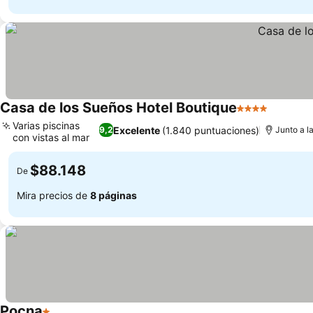
Casa de los Sueños Hotel Boutique
4 Estrellas
Ver pre
Varias piscinas
Excelente
(1.840 puntuaciones)
9,2
Junto a l
con vistas al mar
Ver precios
$88.148
De
Mira precios de
8 páginas
Pocna