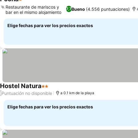
1 Estrellas
Ver precios
Restaurante de mariscos y
Bueno
(4.556 puntuaciones)
7,7
bar en el mismo alojamiento
Ver precios
Elige fechas para ver los precios exactos
Hostel Natura
2 Estrellas
Ver precios
Puntuación no disponible
/
a 0.1 km de la playa
Elige fechas para ver los precios exactos