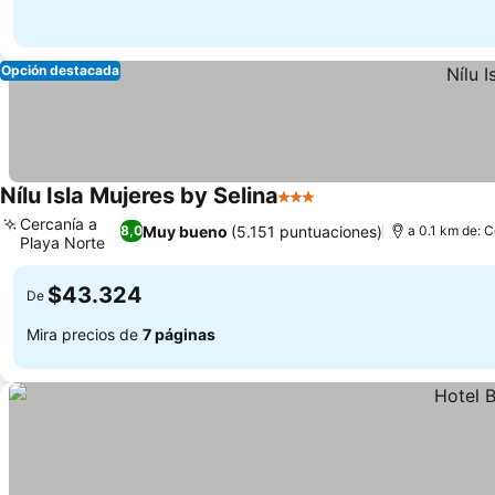
Opción destacada
Nílu Isla Mujeres by Selina
3 Estrellas
Ver precios
Cercanía a
Muy bueno
(5.151 puntuaciones)
8,0
a 0.1 km de: C
Playa Norte
Ver precios
$43.324
De
Mira precios de
7 páginas