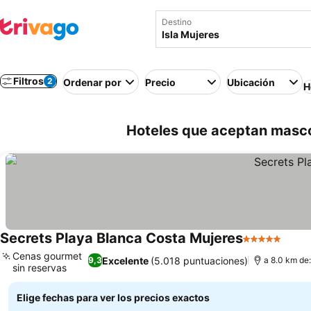
Destino
Filtros
2
Ordenar por
Precio
Ubicación
H
Hoteles que aceptan masco
Secrets Playa Blanca Costa Mujeres
5 Estrellas
Ver p
Cenas gourmet
Excelente
(5.018 puntuaciones)
9,3
a 8.0 km de:
sin reservas
Ver precios
Elige fechas para ver los precios exactos