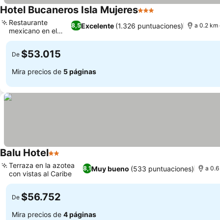
Hotel Bucaneros Isla Mujeres
3 Estrellas
Ver precios
Restaurante
Excelente
(1.326 puntuaciones)
8,5
a 0.2 km 
mexicano en el
Ver precios
hotel
$53.015
De
Mira precios de
5 páginas
Balu Hotel
2 Estrellas
Ver precios
Terraza en la azotea
Muy bueno
(533 puntuaciones)
8,1
a 0.6
con vistas al Caribe
Ver precios
$56.752
De
Mira precios de
4 páginas