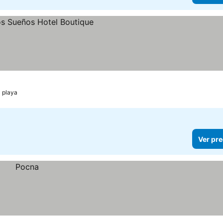
cios
a playa
Ver pre