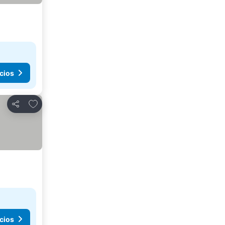
cios
Agregar a favoritos
Compartir
cios