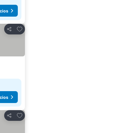
cios
Agregar a favoritos
Compartir
cios
Agregar a favoritos
Compartir