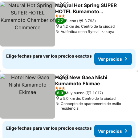
Natural Hot Spring SUPER
Compartir
Agregar a favoritos
HOTEL Kumamoto
Chamber of Commerce
3 Estrellas
7,7
Bueno
3.793
a 1.2 km de: Centro de la ciudad
Auténtica cena Ryosai Izakaya
Elige fechas para ver los precios exactos
Ver precios
Hotel New Gaea Nishi
Compartir
Agregar a favoritos
Kumamoto Ekimae
3 Estrellas
8,3
Muy bueno
1.017
a 5.0 km de: Centro de la ciudad
Concepto de apartamento de estilo
residencial
Elige fechas para ver los precios exactos
Ver precios