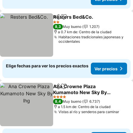
Resters Bed&Co.
Compartir
Agregar a favoritos
2 Estrellas
8,3
Muy bueno
1.207
a 0.7 km de: Centro de la ciudad
Habitaciones tradicionales japonesas y
occidentales
Elige fechas para ver los precios exactos
Ver precios
Ana Crowne Plaza
Compartir
Agregar a favoritos
Kumamoto New Sky By
Ihg
4 Estrellas
8,4
Muy bueno
6.737
a 1.5 km de: Centro de la ciudad
Vistas al río y senderos para caminar