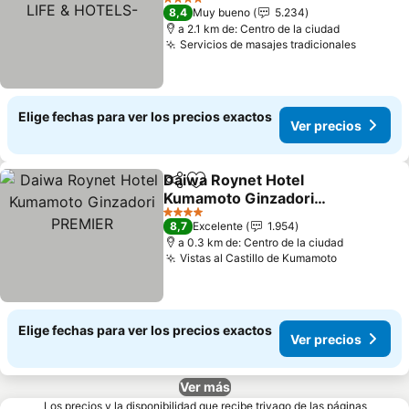
& HOTELS-
4 Estrellas
8,4
Muy bueno
5.234
a 2.1 km de: Centro de la ciudad
Servicios de masajes tradicionales
Elige fechas para ver los precios exactos
Ver precios
Daiwa Roynet Hotel
Compartir
Agregar a favoritos
Kumamoto Ginzadori
PREMIER
4 Estrellas
8,7
Excelente
1.954
a 0.3 km de: Centro de la ciudad
Vistas al Castillo de Kumamoto
Elige fechas para ver los precios exactos
Ver precios
Ver más
Los precios y la disponibilidad que recibe trivago de las páginas