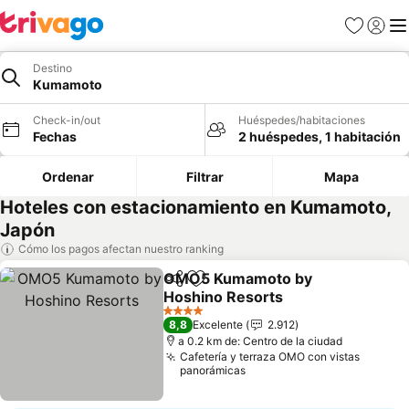
Favoritos
Iniciar 
Me
Destino
Kumamoto
Check-in/out
Huéspedes/habitaciones
Fechas
2 huéspedes, 1 habitación
Ordenar
Filtrar
Mapa
Hoteles con estacionamiento en Kumamoto,
Japón
Cómo los pagos afectan nuestro ranking
OMO5 Kumamoto by
Compartir
Agregar a favoritos
Hoshino Resorts
4 Estrellas
8,8
Excelente
2.912
a 0.2 km de: Centro de la ciudad
Cafetería y terraza OMO con vistas
panorámicas