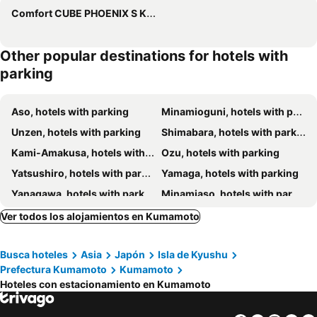
Comfort CUBE PHOENIX S Kumamoto
Other popular destinations for hotels with
parking
Aso, hotels with parking
Minamioguni, hotels with parking
Unzen, hotels with parking
Shimabara, hotels with parking
Kami-Amakusa, hotels with parking
Ozu, hotels with parking
Yatsushiro, hotels with parking
Yamaga, hotels with parking
Yanagawa, hotels with parking
Minamiaso, hotels with parking
Tamana, hotels with parking
Kikuchi, hotels with parking
Ver todos los alojamientos en Kumamoto
Nankan, hotels with parking
Arao, hotels with parking
Busca hoteles
Asia
Japón
Isla de Kyushu
Takamori, hotels with parking
Chikugo, hotels with parking
Prefectura Kumamoto
Kumamoto
Omuta, hotels with parking
Yame, hotels with parking
Hoteles con estacionamiento en Kumamoto
Uto, hotels with parking
Kikuyo, hotels with parking
Mashiki, hotels with parking
Uki, hotels with parking