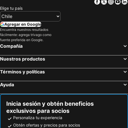
Facebook
Twitter
Insta
Yo
Elige tu país
Koshi, hotels with parking
Yamato, hotels with parking
Gokase, hotels with parking
Mifune, hotels with parking
Agregar en Google
Nishihara, hotels with parking
Nagasu, hotels with parking
Encuentra nuestros resultados
Minamishimabara, hotels with parking
Kosa, hotels with parking
fácilmente: agrega trivago como
fuente preferida en Google.
Compañía
Nuestros productos
Términos y políticas
Ayuda
Inicia sesión y obtén beneficios
exclusivos para socios
Personaliza tu experiencia
Obtén ofertas y precios para socios