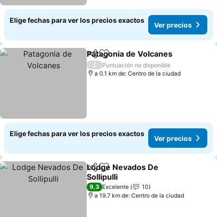
Elige fechas para ver los precios exactos
Ver precios
Patagonia de Volcanes
Compartir
Agregar a favoritos
Ver
/
Puntuación no disponible
a 0.1 km de: Centro de la ciudad
Elige fechas para ver los precios exactos
Ver precios
Lodge Nevados De
Compartir
Agregar a favoritos
Sollipulli
Ver precios
9,3
Excelente
10
a 19.7 km de: Centro de la ciudad