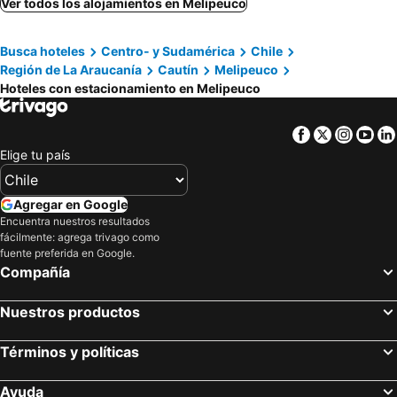
Ver todos los alojamientos en Melipeuco
Busca hoteles
Centro- y Sudamérica
Chile
Región de La Araucanía
Cautín
Melipeuco
Hoteles con estacionamiento en Melipeuco
Facebook
Twitter
Insta
Yo
Elige tu país
Agregar en Google
Encuentra nuestros resultados
fácilmente: agrega trivago como
fuente preferida en Google.
Compañía
Nuestros productos
Términos y políticas
Ayuda