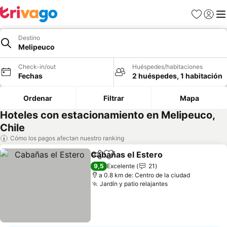
Favoritos
Iniciar 
Me
Destino
Melipeuco
Check-in/out
Huéspedes/habitaciones
Fechas
2 huéspedes, 1 habitación
Ordenar
Filtrar
Mapa
Hoteles con estacionamiento en Melipeuco,
Chile
Cómo los pagos afectan nuestro ranking
Cabañas el Estero
Compartir
Agregar a favoritos
Ver prec
9,5
Excelente
21
a 0.8 km de: Centro de la ciudad
Jardín y patio relajantes
Ver precios