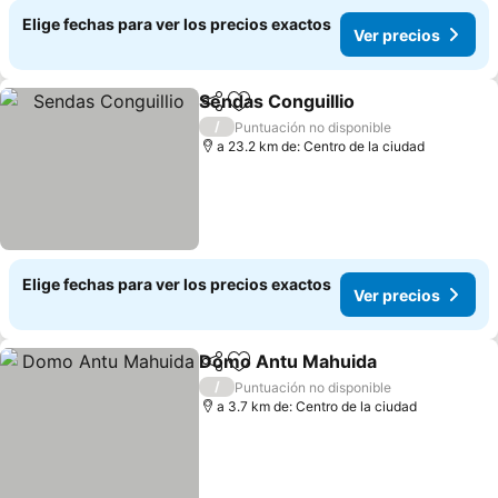
Elige fechas para ver los precios exactos
Ver precios
Sendas Conguillio
Compartir
Agregar a favoritos
Ver prec
/
Puntuación no disponible
a 23.2 km de: Centro de la ciudad
Elige fechas para ver los precios exactos
Ver precios
Domo Antu Mahuida
Compartir
Agregar a favoritos
Ver p
/
Puntuación no disponible
a 3.7 km de: Centro de la ciudad