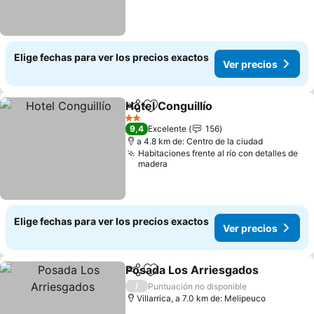
Elige fechas para ver los precios exactos
Ver precios
Hotel Conguillío
Compartir
Agregar a favoritos
Ver precio
2 Estrellas
9,4
Excelente
156
a 4.8 km de: Centro de la ciudad
Habitaciones frente al río con detalles de
madera
Elige fechas para ver los precios exactos
Ver precios
Posada Los Arriesgados
Compartir
Agregar a favoritos
Ve
/
Puntuación no disponible
Villarrica, a 7.0 km de: Melipeuco