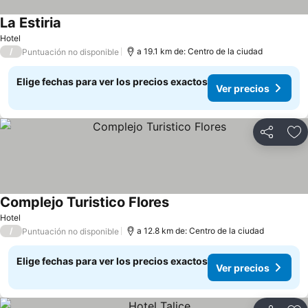
La Estiria
Hotel
/
a 19.1 km de: Centro de la ciudad
Puntuación no disponible
Elige fechas para ver los precios exactos
Ver precios
Compartir
Ag
Complejo Turistico Flores
Hotel
/
a 12.8 km de: Centro de la ciudad
Puntuación no disponible
Elige fechas para ver los precios exactos
Ver precios