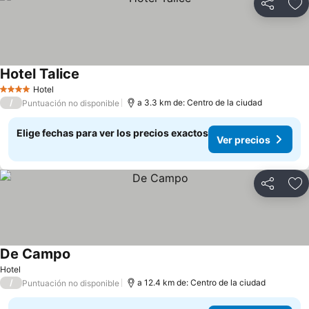
Compartir
Ag
Hotel Talice
Hotel
4 Estrellas
/
a 3.3 km de: Centro de la ciudad
Puntuación no disponible
Elige fechas para ver los precios exactos
Ver precios
Compartir
Ag
De Campo
Hotel
/
a 12.4 km de: Centro de la ciudad
Puntuación no disponible