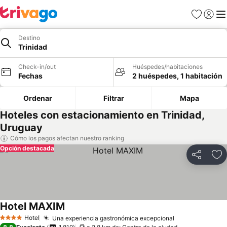
Favoritos
Iniciar 
Me
Destino
Trinidad
Check-in/out
Huéspedes/habitaciones
Fechas
2 huéspedes, 1 habitación
Ordenar
Filtrar
Mapa
Hoteles con estacionamiento en Trinidad,
Uruguay
Cómo los pagos afectan nuestro ranking
Opción destacada
Compartir
Ag
Hotel MAXIM
Hotel
Una experiencia gastronómica excepcional
4 Estrellas