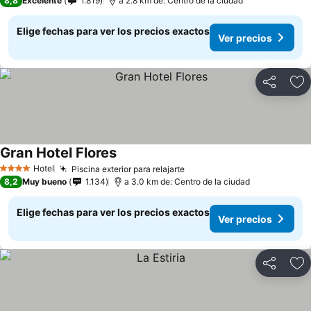
8,8
Excelente
1.819
a 2.8 km de: Centro de la ciudad
Elige fechas para ver los precios exactos
Ver precios
Compartir
Ag
Gran Hotel Flores
Hotel
Piscina exterior para relajarte
4 Estrellas
8,2
Muy bueno
1.134
a 3.0 km de: Centro de la ciudad
Elige fechas para ver los precios exactos
Ver precios
Compartir
Ag