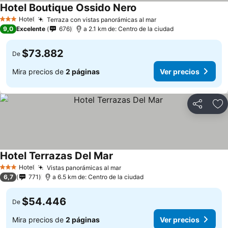
Hotel Boutique Ossido Nero
Ver precios
Hotel
Terraza con vistas panorámicas al mar
Ver precios
3 Estrellas
9,0
Excelente
676
a 2.1 km de: Centro de la ciudad
$73.882
De
Mira precios de
2 páginas
Ver precios
Compartir
Ag
Hotel Terrazas Del Mar
Ver precios
Hotel
Vistas panorámicas al mar
Ver precios
3 Estrellas
6,7
771
a 6.5 km de: Centro de la ciudad
$54.446
De
Mira precios de
2 páginas
Ver precios