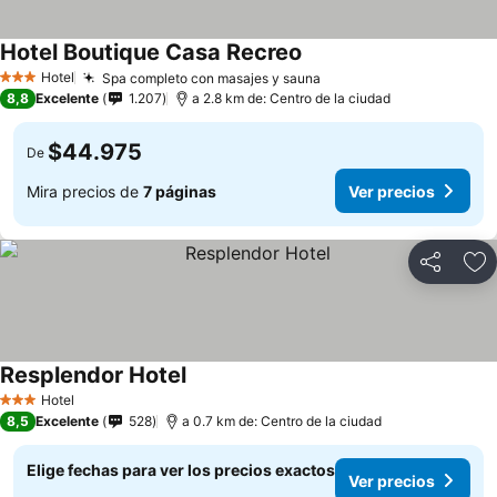
Hotel Boutique Casa Recreo
Ver precios
Hotel
Spa completo con masajes y sauna
Ver precios
3 Estrellas
8,8
Excelente
1.207
a 2.8 km de: Centro de la ciudad
$44.975
De
Mira precios de
7 páginas
Ver precios
Compartir
Ag
Resplendor Hotel
Ver precios
Hotel
3 Estrellas
8,5
Excelente
528
a 0.7 km de: Centro de la ciudad
Elige fechas para ver los precios exactos
Ver precios