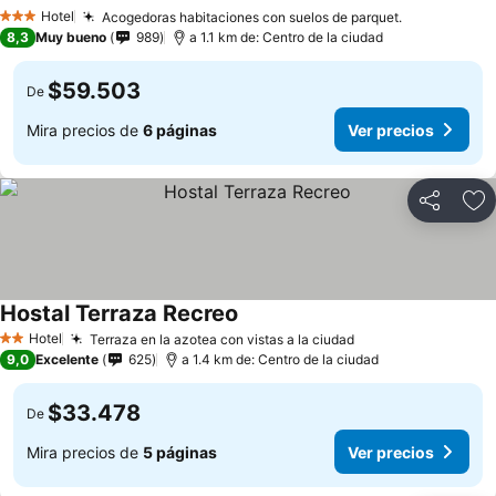
Ver precios
Hotel
Acogedoras habitaciones con suelos de parquet.
Ver precios
3 Estrellas
8,3
Muy bueno
989
a 1.1 km de: Centro de la ciudad
$59.503
De
Mira precios de
6 páginas
Ver precios
Compartir
Ag
Hostal Terraza Recreo
Ver precios
Hotel
Terraza en la azotea con vistas a la ciudad
Ver precios
2 Estrellas
9,0
Excelente
625
a 1.4 km de: Centro de la ciudad
$33.478
De
Mira precios de
5 páginas
Ver precios