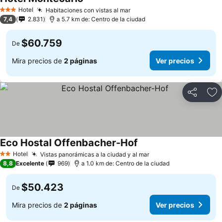
Ver precios
Hotel
Habitaciones con vistas al mar
Ver precios
3 Estrellas
7,4
2.831
a 5.7 km de: Centro de la ciudad
$60.759
De
Mira precios de
2 páginas
Ver precios
Compartir
Ag
Eco Hostal Offenbacher-Hof
Ver precios
Hotel
Vistas panorámicas a la ciudad y al mar
Ver precios
2 Estrellas
8,8
Excelente
969
a 1.0 km de: Centro de la ciudad
$50.423
De
Mira precios de
2 páginas
Ver precios