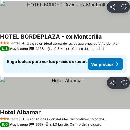
Compartir
Ag
HOTEL BORDEPLAZA - ex Monterilla
Ver precios
Hotel
Ubicación ideal cerca de las atracciones de Viña del Mar
Ver p
3 Estrellas
8,3
Muy bueno
1.158
a 0.8 km de: Centro de la ciudad
Elige fechas para ver los precios exactos
Ver precios
Compartir
Ag
Hotel Albamar
Ver precios
Hotel
Habitaciones con detalles decorativos coloridos.
Ver precios
3 Estrellas
8,0
Muy bueno
868
a 1.0 km de: Centro de la ciudad