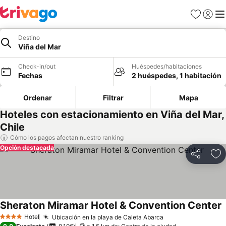
Favoritos
Iniciar 
Me
Destino
Viña del Mar
Check-in/out
Huéspedes/habitaciones
Fechas
2 huéspedes, 1 habitación
Ordenar
Filtrar
Mapa
Hoteles con estacionamiento en Viña del Mar,
Chile
Cómo los pagos afectan nuestro ranking
Opción destacada
Compartir
Ag
Sheraton Miramar Hotel & Convention Center
V
Hotel
Ubicación en la playa de Caleta Abarca
Ver precios
4 Estrellas