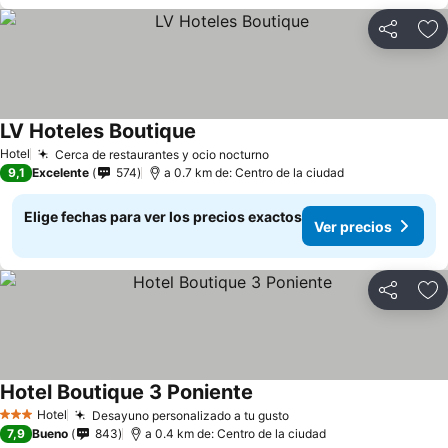
Compartir
Ag
LV Hoteles Boutique
Ver precios
Hotel
Cerca de restaurantes y ocio nocturno
Ver precios
9,1
Excelente
574
a 0.7 km de: Centro de la ciudad
Elige fechas para ver los precios exactos
Ver precios
Compartir
Ag
Hotel Boutique 3 Poniente
Ver precios
Hotel
Desayuno personalizado a tu gusto
Ver precios
3 Estrellas
7,9
Bueno
843
a 0.4 km de: Centro de la ciudad