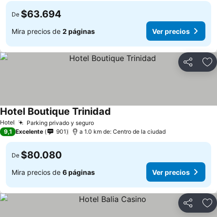
$63.694
De
Mira precios de
2 páginas
Ver precios
Compartir
Ag
Hotel Boutique Trinidad
Ver precios
Hotel
Parking privado y seguro
Ver precios
9,1
Excelente
901
a 1.0 km de: Centro de la ciudad
$80.080
De
Mira precios de
6 páginas
Ver precios
Compartir
Ag