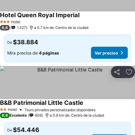
Hotel Queen Royal Imperial
Ver precios
Hotel
3 Estrellas
6,6
1.327
a 0.7 km de: Centro de la ciudad
$38.884
De
Mira precios de
4 páginas
Ver precios
Compartir
Ag
B&B Patrimonial Little Castle
Ver precios
Hotel
Tours privados personalizados disponibles
Ver precios
2 Estrellas
8,9
Excelente
606
a 0.9 km de: Centro de la ciudad
$54.446
De