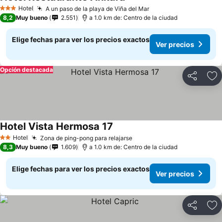
Ver precios
Hotel
A un paso de la playa de Viña del Mar
Ver precios
3 Estrellas
8,2
Muy bueno
2.551
a 1.0 km de: Centro de la ciudad
Elige fechas para ver los precios exactos
Ver precios
Opción destacada
Compartir
Ag
Hotel Vista Hermosa 17
Ver precios
Hotel
Zona de ping-pong para relajarse
Ver precios
2 Estrellas
8,3
Muy bueno
1.609
a 1.0 km de: Centro de la ciudad
Elige fechas para ver los precios exactos
Ver precios
Compartir
Ag