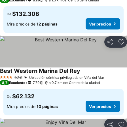
9,0
Excelente
8.196
a 1.5 km de: Centro de la ciudad
$132.308
De
Mira precios de
12 páginas
Ver precios
Compartir
Ag
Best Western Marina Del Rey
Ver precios
Hotel
Ubicación céntrica privilegiada en Viña del Mar
Ver precio
4 Estrellas
8,7
Excelente
7.791
a 0.7 km de: Centro de la ciudad
$62.132
De
Mira precios de
10 páginas
Ver precios