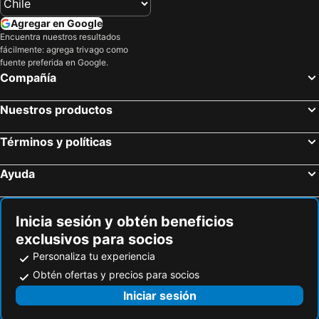
Hostal Vicmar
Mi Paz
Agregar en Google
Eco Hostal Offenbacher-Hof
Winebox Valparaiso
Encuentra nuestros resultados
Blanca Rosa Valparaiso B&B
Hotel Boutique 3 Poniente
fácilmente: agrega trivago como
fuente preferida en Google.
Columba
Hotel Queen Royal Imperial
Compañía
B&B Hostel CasaMoro
Verso
Nuestros productos
Hotel de Viña
Departamento 2 Norte
Rondó
Departamento 706 5 Poniente
Términos y políticas
LV Hoteles Boutique
Aquamarina Apart Hotel
Ayuda
Verde Natura
Departamentos Mar Paraiso
Puerto Pacifico
Odeón
Inicia sesión y obtén beneficios
exclusivos para socios
Personaliza tu experiencia
Obtén ofertas y precios para socios
Iniciar sesión