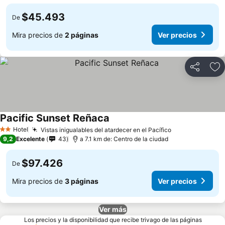
$45.493
De
Mira precios de
2 páginas
Ver precios
Compartir
Ag
Pacific Sunset Reñaca
Ver precios
Hotel
Vistas inigualables del atardecer en el Pacífico
Ver precios
2 Estrellas
9,2
Excelente
43
a 7.1 km de: Centro de la ciudad
$97.426
De
Mira precios de
3 páginas
Ver precios
Ver más
Los precios y la disponibilidad que recibe trivago de las páginas