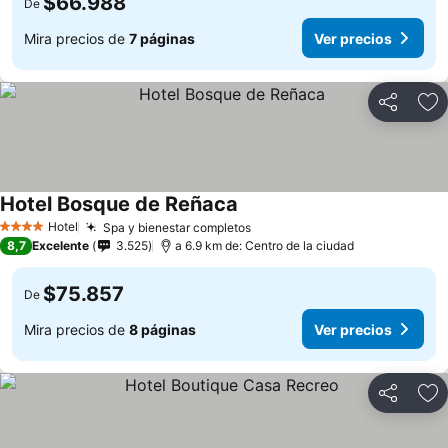
$66.988
De
Mira precios de
7 páginas
Ver precios
Compartir
Ag
Hotel Bosque de Reñaca
Ver precios
Hotel
Spa y bienestar completos
Ver precios
4 Estrellas
8,7
Excelente
3.525
a 6.9 km de: Centro de la ciudad
$75.857
De
Mira precios de
8 páginas
Ver precios
Compartir
Ag