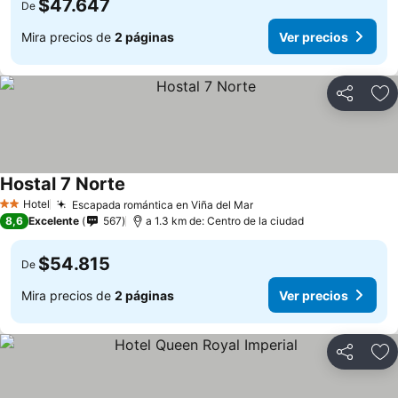
$47.647
De
Mira precios de
2 páginas
Ver precios
Compartir
Ag
Hostal 7 Norte
Ver precios
Hotel
Escapada romántica en Viña del Mar
Ver precios
2 Estrellas
8,6
Excelente
567
a 1.3 km de: Centro de la ciudad
$54.815
De
Mira precios de
2 páginas
Ver precios
Compartir
Ag