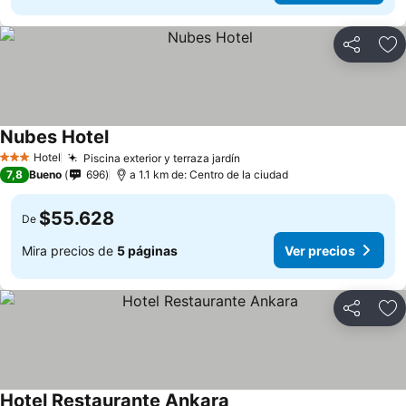
Compartir
Ag
Nubes Hotel
Ver precios
Hotel
Piscina exterior y terraza jardín
Ver precios
3 Estrellas
7,8
Bueno
696
a 1.1 km de: Centro de la ciudad
$55.628
De
Mira precios de
5 páginas
Ver precios
Compartir
Ag
Hotel Restaurante Ankara