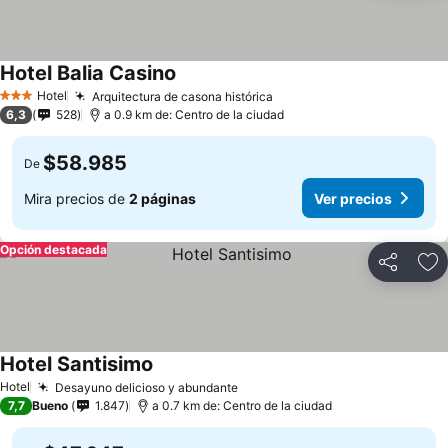
Hotel Balia Casino
Ver precios
Hotel
Arquitectura de casona histórica
Ver precios
3 Estrellas
6,3
528
a 0.9 km de: Centro de la ciudad
$58.985
De
Mira precios de
2 páginas
Ver precios
Opción destacada
Compartir
Ag
Hotel Santisimo
Ver precios
Hotel
Desayuno delicioso y abundante
Ver precios
7,7
Bueno
1.847
a 0.7 km de: Centro de la ciudad