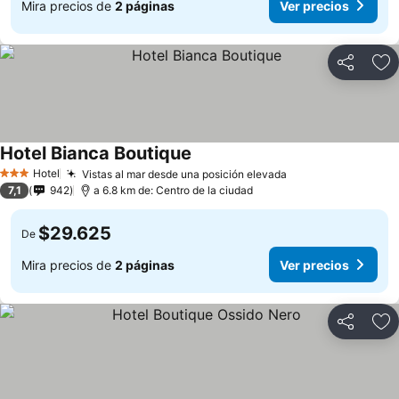
Mira precios de
2 páginas
Ver precios
Compartir
Ag
Hotel Bianca Boutique
Ver precios
Hotel
Vistas al mar desde una posición elevada
Ver precios
3 Estrellas
7,1
942
a 6.8 km de: Centro de la ciudad
$29.625
De
Mira precios de
2 páginas
Ver precios
Compartir
Ag