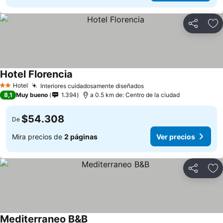
Compartir
Ag
Hotel Florencia
Ver precios
Hotel
Interiores cuidadosamente diseñados
Ver precios
2 Estrellas
8,1
Muy bueno
1.394
a 0.5 km de: Centro de la ciudad
$54.308
De
Mira precios de
2 páginas
Ver precios
Compartir
Ag
Mediterraneo B&B