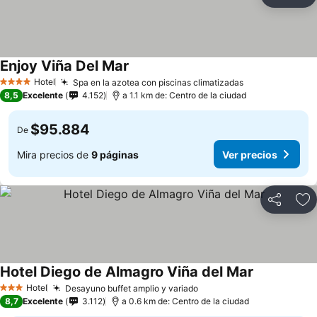
Compartir
Ag
Enjoy Viña Del Mar
Ver precios
Hotel
Spa en la azotea con piscinas climatizadas
Ver precios
4 Estrellas
8,5
Excelente
4.152
a 1.1 km de: Centro de la ciudad
$95.884
De
Mira precios de
9 páginas
Ver precios
Compartir
Ag
Hotel Diego de Almagro Viña del Mar
Ver precios
Hotel
Desayuno buffet amplio y variado
Ver precios
3 Estrellas
8,7
Excelente
3.112
a 0.6 km de: Centro de la ciudad