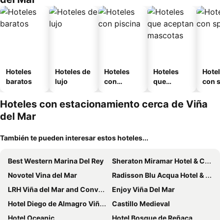
Hoteles
Hoteles de
Hoteles
Hoteles
Hote
baratos
lujo
con
que
con 
piscina
aceptan
mascotas
Hoteles con estacionamiento cerca de Viña
del Mar
También te pueden interesar estos hoteles...
Best Western Marina Del Rey
Sheraton Miramar Hotel & Convention Center
Novotel Vina del Mar
Radisson Blu Acqua Hotel & Spa Concon
LRH Viña del Mar and Convention Center
Enjoy Viña Del Mar
Hotel Diego de Almagro Viña del Mar
Castillo Medieval
Hotel Oceanic
Hotel Bosque de Reñaca