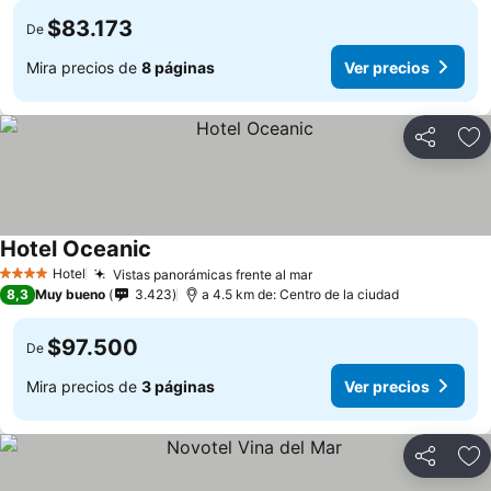
$83.173
De
Mira precios de
8 páginas
Ver precios
Compartir
Ag
Hotel Oceanic
Ver precios
Hotel
Vistas panorámicas frente al mar
Ver precios
4 Estrellas
8,3
Muy bueno
3.423
a 4.5 km de: Centro de la ciudad
$97.500
De
Mira precios de
3 páginas
Ver precios
Compartir
Ag