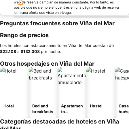
web de reserva cambian de manera constante. Por lo tanto, es
posible que no siempre encuentres en una página web de reserva
la misma oferta que viste en trivago.
Preguntas frecuentes sobre Viña del Mar
Rango de precios
Los hoteles con estacionamiento en Viña del Mar cuestan de
‎$22.108
a
‎$132.308
por noche.
Otros hospedajes en Viña del Mar
Hotel
Bed and
Apartamen
Hostel
Casa
breakfasts
to
hués
amueblad
Categorías destacadas de hoteles en Viña
o
del Mar