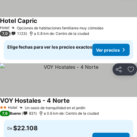
Hotel Capric
Ver precios
Hotel
Opciones de habitaciones familiares muy cómodas
Ver precios
7,0
1.123
a 0.8 km de: Centro de la ciudad
Elige fechas para ver los precios exactos
Ver precios
Compartir
Ag
VOY Hostales - 4 Norte
Ver precios
Hotel
Un oasis de tranquilidad en el jardín
Ver precios
2 Estrellas
7,6
Bueno
831
a 0.6 km de: Centro de la ciudad
$22.108
De