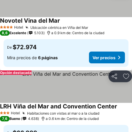
Novotel Vina del Mar
Ver precios
Hotel
Ubicación céntrica en Viña del Mar
Ver precios
4 Estrellas
8,6
Excelente
5.103
a 0.9 km de: Centro de la ciudad
$72.974
De
Mira precios de
6 páginas
Ver precios
Opción destacada
Compartir
Ag
LRH Viña del Mar and Convention Center
Ver pr
Hotel
Habitaciones con vistas al mar o a la ciudad
Ver precios
3 Estrellas
7,6
Bueno
4.638
a 0.6 km de: Centro de la ciudad