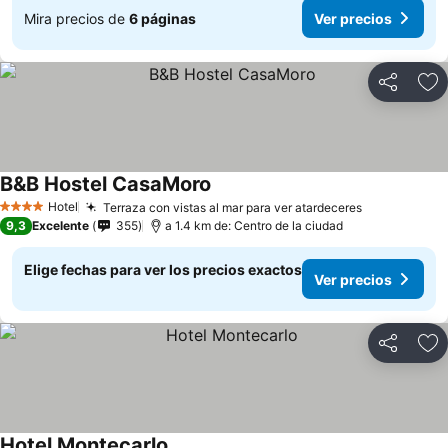
Mira precios de
6 páginas
Ver precios
Compartir
Ag
B&B Hostel CasaMoro
Ver precios
Hotel
Terraza con vistas al mar para ver atardeceres
Ver precios
4 Estrellas
9,3
Excelente
355
a 1.4 km de: Centro de la ciudad
Elige fechas para ver los precios exactos
Ver precios
Compartir
Ag
Hotel Montecarlo