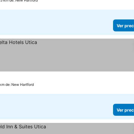
5.5 km de: New Hartford
Ver prec
 km de: New Hartford
Ver prec