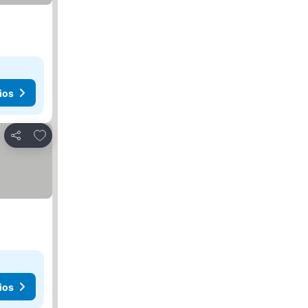
ios
Agregar a favoritos
Compartir
ios