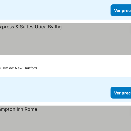
Ver prec
rellas
6.8 km de: New Hartford
Ver prec