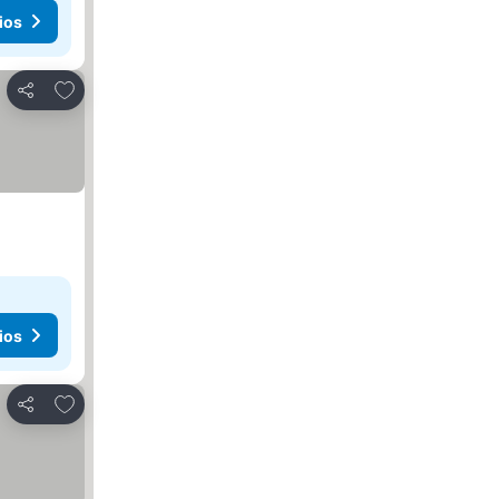
ios
Agregar a favoritos
Compartir
ios
Agregar a favoritos
Compartir