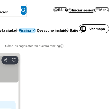
ES · $
Menú
Iniciar sesión
ación
Ver mapa
e la ciudad
Piscina
Desayuno incluido
Bañera
Cocina
Cómo los pagos afectan nuestro ranking
Agregar a favoritos
Compartir