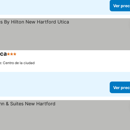
Ver prec
ica
3 Estrellas
e: Centro de la ciudad
Ver prec