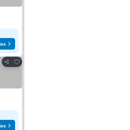
ios
Agregar a favoritos
Compartir
ios