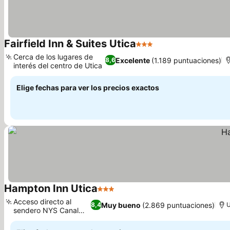
Fairfield Inn & Suites Utica
3 Estrellas
Cerca de los lugares de
Excelente
(1.189 puntuaciones)
8,6
interés del centro de Utica
Elige fechas para ver los precios exactos
Hampton Inn Utica
3 Estrellas
Acceso directo al
Muy bueno
(2.869 puntuaciones)
8,4
U
sendero NYS Canal
Trail