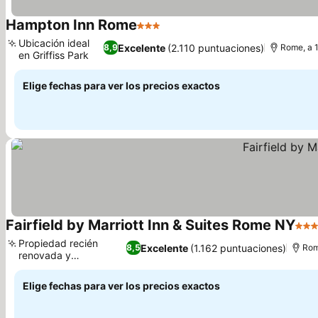
Hampton Inn Rome
3 Estrellas
Ubicación ideal
Excelente
(2.110 puntuaciones)
8,9
Rome, a 1
en Griffiss Park
Elige fechas para ver los precios exactos
Fairfield by Marriott Inn & Suites Rome NY
3 Es
Propiedad recién
Excelente
(1.162 puntuaciones)
8,5
Rom
renovada y
actualizada
Elige fechas para ver los precios exactos