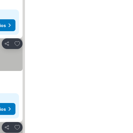
ios
Agregar a favoritos
Compartir
ios
Agregar a favoritos
Compartir