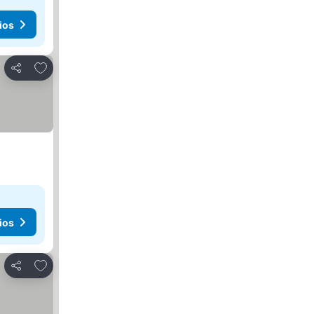
ios
Agregar a favoritos
Compartir
ios
Agregar a favoritos
Compartir