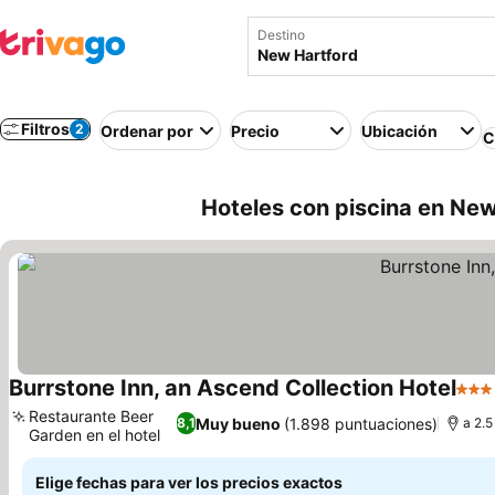
Destino
Filtros
2
Ordenar por
Precio
Ubicación
C
Hoteles con piscina en New
Burrstone Inn, an Ascend Collection Hotel
3 Est
Restaurante Beer
Muy bueno
(1.898 puntuaciones)
8,1
a 2.5
Garden en el hotel
Elige fechas para ver los precios exactos