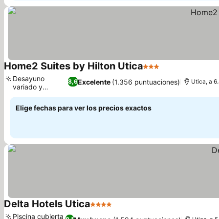
Home2 Suites by Hilton Utica
3 Estrellas
Desayuno
Excelente
(1.356 puntuaciones)
8,6
Utica, a 6
variado y
delicioso
Elige fechas para ver los precios exactos
Delta Hotels Utica
4 Estrellas
Piscina cubierta