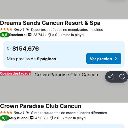
Dreams Sands Cancun Resort & Spa
Ver precios
Resort
Deportes acuáticos no motorizados incluidos
Ver precios
4 Estrellas
8,5
Excelente
23.744
a 0.1 km de la playa
$154.676
De
Mira precios de
9 páginas
Ver precios
Opción destacada
Compartir
Ag
Crown Paradise Club Cancun
Ver precios
Resort
Siete restaurantes de especialidades diferentes
Ver preci
4 Estrellas
8,2
Muy bueno
45.031
a 0.1 km de la playa