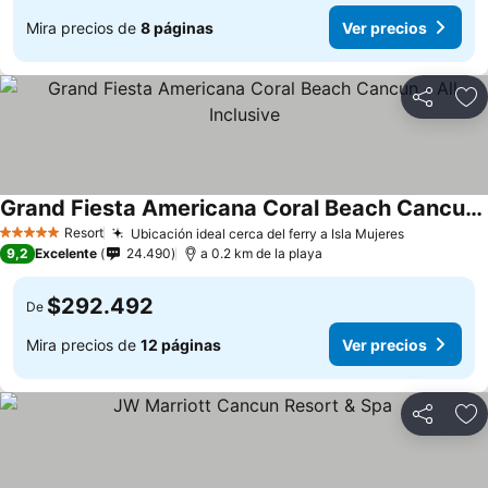
Mira precios de
8 páginas
Ver precios
Compartir
Ag
Grand Fiesta Americana Coral Beach Cancun - All Inclusive
Ver precios
Resort
Ubicación ideal cerca del ferry a Isla Mujeres
Ver preci
5 Estrellas
9,2
Excelente
24.490
a 0.2 km de la playa
$292.492
De
Mira precios de
12 páginas
Ver precios
Compartir
Ag