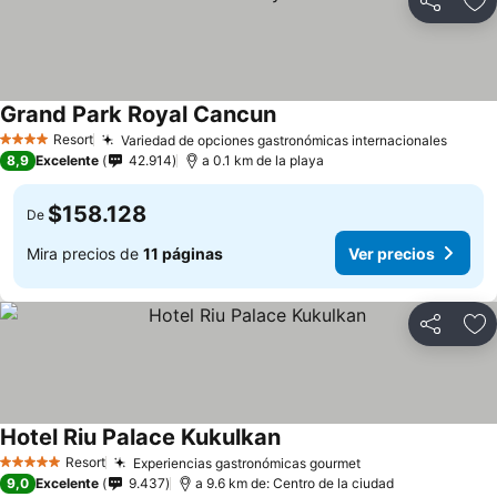
Compartir
Ag
Grand Park Royal Cancun
Ver precios
Resort
Variedad de opciones gastronómicas internacionales
Ver p
4 Estrellas
8,9
Excelente
42.914
a 0.1 km de la playa
$158.128
De
Mira precios de
11 páginas
Ver precios
Compartir
Ag
Hotel Riu Palace Kukulkan
Ver precios
Resort
Experiencias gastronómicas gourmet
Ver precios
5 Estrellas
9,0
Excelente
9.437
a 9.6 km de: Centro de la ciudad