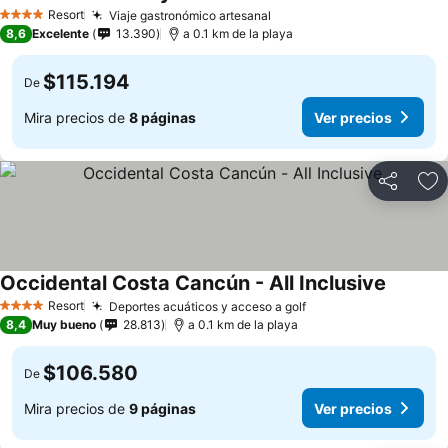
Ver preci
Resort
Viaje gastronómico artesanal
Ver precios
4 Estrellas
8,6
Excelente
13.390
a 0.1 km de la playa
$115.194
De
Mira precios de
8 páginas
Ver precios
Compartir
Ag
Occidental Costa Cancún - All Inclusive
Ver prec
Resort
Deportes acuáticos y acceso a golf
Ver precios
4 Estrellas
8,4
Muy bueno
28.813
a 0.1 km de la playa
$106.580
De
Mira precios de
9 páginas
Ver precios