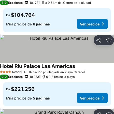
8,9
Excelente
18.177
a 9.5 km de: Centro de la ciudad
$104.764
De
Mira precios de
6 páginas
Ver precios
Compartir
Ag
Hotel Riu Palace Las Americas
Ver precios
Resort
Ubicación privilegiada en Playa Caracol
Ver precios
4 Estrellas
9,0
Excelente
18.283
a 0.3 km de la playa
$221.256
De
Mira precios de
5 páginas
Ver precios