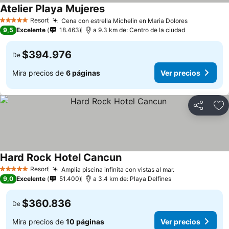
Atelier Playa Mujeres
Ver precios
Resort
Cena con estrella Michelin en Maria Dolores
Ver precio
5 Estrellas
9,5
Excelente
18.463
a 9.3 km de: Centro de la ciudad
$394.976
De
Mira precios de
6 páginas
Ver precios
Compartir
Ag
Hard Rock Hotel Cancun
Ver precios
Resort
Amplia piscina infinita con vistas al mar.
Ver precios
5 Estrellas
9,0
Excelente
51.400
a 3.4 km de: Playa Delfines
$360.836
De
Mira precios de
10 páginas
Ver precios