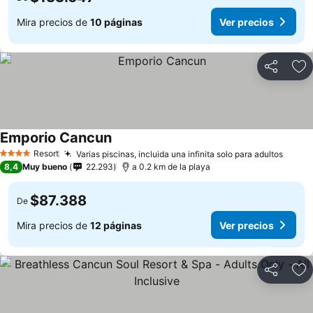
Mira precios de
10 páginas
Ver precios
Compartir
Ag
Emporio Cancun
Ver precios
Resort
Varias piscinas, incluida una infinita solo para adultos
Ver p
4 Estrellas
8,4
Muy bueno
22.293
a 0.2 km de la playa
$87.388
De
Mira precios de
12 páginas
Ver precios
Compartir
Ag