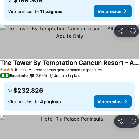
$199.309
De
Mira precios de
11 páginas
Ver precios
Compartir
Ag
The Tower By Temptation Cancun Resort - All Inclusive - Adults Only
Ver precios
Resort
Experiencias gastronómicas especiales
Ver precios
4 Estrellas
9,6
Excelente
2.656
Junto a la playa
$232.826
De
Mira precios de
4 páginas
Ver precios
Compartir
Ag