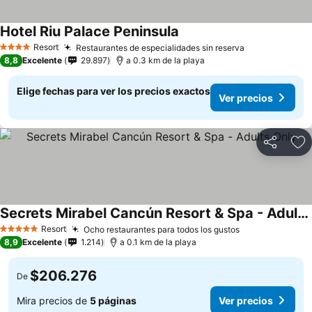
Hotel Riu Palace Peninsula
Ver precios
Resort
Restaurantes de especialidades sin reserva
Ver precios
4 Estrellas
8,8
Excelente
29.897
a 0.3 km de la playa
Elige fechas para ver los precios exactos
Ver precios
Compartir
Ag
Secrets Mirabel Cancún Resort & Spa - Adults Only
Ver precios
Resort
Ocho restaurantes para todos los gustos
Ver precios
5 Estrellas
8,9
Excelente
1.214
a 0.1 km de la playa
$206.276
De
Mira precios de
5 páginas
Ver precios