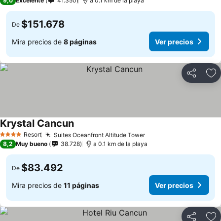
9,0
Excelente
41.350
a 0.1 km de la playa
$151.678
De
Mira precios de
8 páginas
Ver precios
Compartir
Ag
Krystal Cancun
Ver precios
Resort
Suites Oceanfront Altitude Tower
Ver precios
4 Estrellas
8,2
Muy bueno
38.728
a 0.1 km de la playa
$83.492
De
Mira precios de
11 páginas
Ver precios