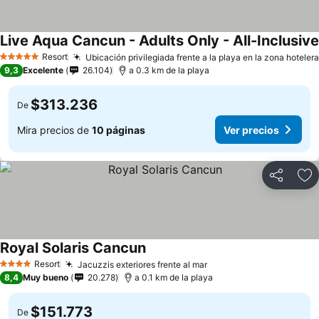
Live Aqua Cancun - Adults Only - All-Inclusive
Resort
Ubicación privilegiada frente a la playa en la zona hotelera
5 Estrellas
9,3
Excelente
26.104
a 0.3 km de la playa
$313.236
De
Mira precios de
10 páginas
Ver precios
Compartir
Ag
Royal Solaris Cancun
Ver precios
Resort
Jacuzzis exteriores frente al mar
Ver precios
4 Estrellas
8,4
Muy bueno
20.278
a 0.1 km de la playa
$151.773
De