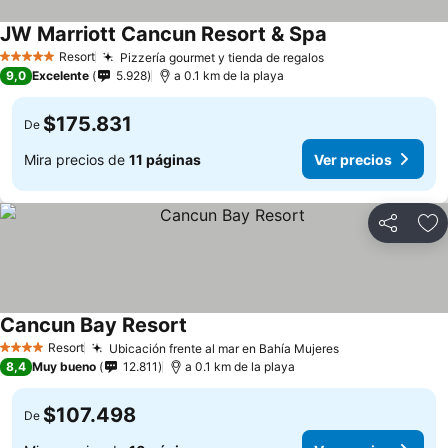
JW Marriott Cancun Resort & Spa
Ver precios
Resort
Pizzería gourmet y tienda de regalos
Ver precios
5 Estrellas
9,0
Excelente
5.928
a 0.1 km de la playa
$175.831
De
Mira precios de
11 páginas
Ver precios
Compartir
Ag
Cancun Bay Resort
Ver precios
Resort
Ubicación frente al mar en Bahía Mujeres
Ver precios
4 Estrellas
8,4
Muy bueno
12.811
a 0.1 km de la playa
$107.498
De