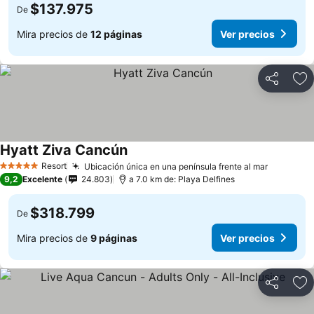
$137.975
De
Mira precios de
12 páginas
Ver precios
Compartir
Ag
Hyatt Ziva Cancún
Ver precios
Resort
Ubicación única en una península frente al mar
Ver prec
5 Estrellas
9,2
Excelente
24.803
a 7.0 km de: Playa Delfines
$318.799
De
Mira precios de
9 páginas
Ver precios
Compartir
Ag