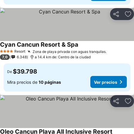
Compartir
Ag
Cyan Cancun Resort & Spa
Ver precios
Resort
Zona de playa privada con aguas tranquilas.
Ver precios
4 Estrellas
7,0
6.348
a 14.4 km de: Centro de la ciudad
$39.798
De
Mira precios de
10 páginas
Ver precios
Compartir
Ag
Oleo Cancun Playa All Inclusive Resort