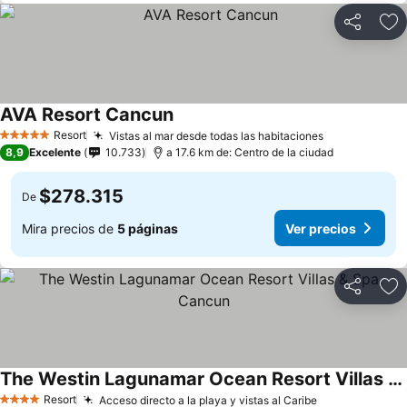
Compartir
Ag
AVA Resort Cancun
Ver precios
Resort
Vistas al mar desde todas las habitaciones
Ver precios
5 Estrellas
8,9
Excelente
10.733
a 17.6 km de: Centro de la ciudad
$278.315
De
Mira precios de
5 páginas
Ver precios
Compartir
Ag
The Westin Lagunamar Ocean Resort Villas & Spa, Cancun
Ver precios
Resort
Acceso directo a la playa y vistas al Caribe
Ver precios
4 Estrellas