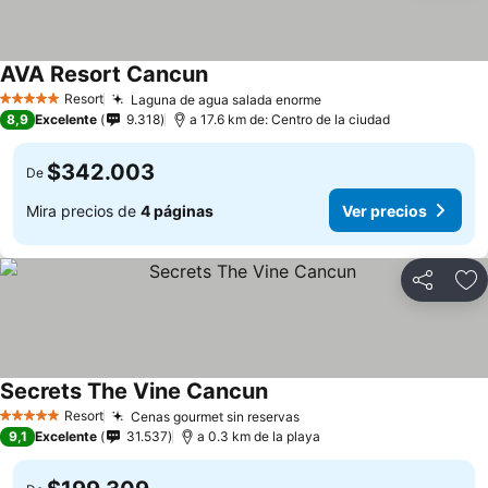
AVA Resort Cancun
Ver precios
Resort
Laguna de agua salada enorme
Ver precios
5 Estrellas
8,9
Excelente
9.318
a 17.6 km de: Centro de la ciudad
$342.003
De
Mira precios de
4 páginas
Ver precios
Compartir
Ag
Secrets The Vine Cancun
Ver precios
Resort
Cenas gourmet sin reservas
Ver precios
5 Estrellas
9,1
Excelente
31.537
a 0.3 km de la playa