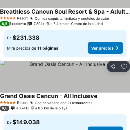
Breathless Cancun Soul Resort & Spa - Adults Only - All Inclusive
Ver precios
Resort
Comida exquisita ilimitada y cócteles de autor
Ver preci
5 Estrellas
8,5
Excelente
7.894
a 5.4 km de: Centro de la ciudad
$231.338
De
Mira precios de
11 páginas
Ver precios
Compartir
Ag
Grand Oasis Cancun - All Inclusive
Ver precios
Resort
Cocina variada con 21 restaurantes
Ver precios
5 Estrellas
6,8
46.741
a 0.2 km de la playa
$149.038
De