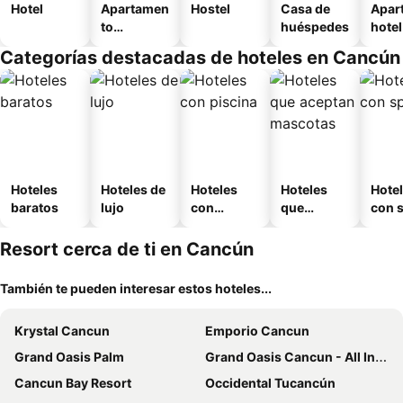
Hotel
Apartamen
Hostel
Casa de
Apar
to
huéspedes
hotel
amueblad
Categorías destacadas de hoteles en Cancún
o
Hoteles
Hoteles de
Hoteles
Hoteles
Hote
baratos
lujo
con
que
con 
piscina
aceptan
mascotas
Resort cerca de ti en Cancún
También te pueden interesar estos hoteles...
Krystal Cancun
Emporio Cancun
Grand Oasis Palm
Grand Oasis Cancun - All Inclusive
Cancun Bay Resort
Occidental Tucancún