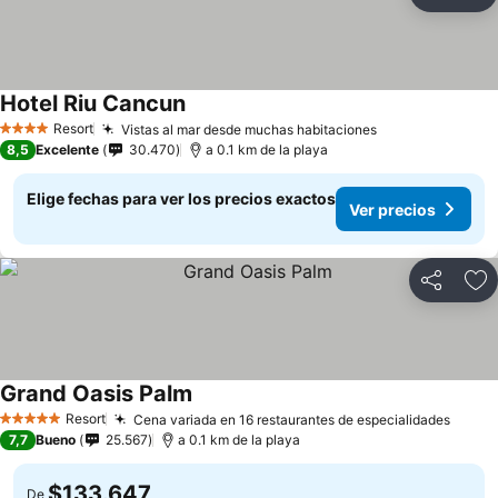
Compartir
Ag
Hotel Riu Cancun
Ver precios
Resort
Vistas al mar desde muchas habitaciones
Ver precios
4 Estrellas
8,5
Excelente
30.470
a 0.1 km de la playa
Elige fechas para ver los precios exactos
Ver precios
Compartir
Ag
Grand Oasis Palm
Ver precios
Resort
Cena variada en 16 restaurantes de especialidades
Ver p
5 Estrellas
7,7
Bueno
25.567
a 0.1 km de la playa
$133.647
De