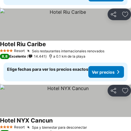
Compartir
Ag
Hotel Riu Caribe
Ver precios
Resort
Seis restaurantes internacionales renovados
Ver precios
4 Estrellas
8,8
Excelente
14.441
a 0.1 km de la playa
Elige fechas para ver los precios exactos
Ver precios
Compartir
Ag
Hotel NYX Cancun
Ver precios
Resort
Spa y bienestar para desconectar
Ver precios
4 Estrellas