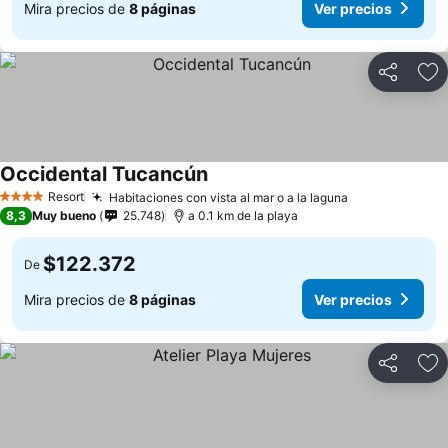
Mira precios de
8 páginas
Ver precios
Compartir
Ag
Occidental Tucancún
Ver precios
Resort
Habitaciones con vista al mar o a la laguna
Ver precios
4 Estrellas
8,3
Muy bueno
25.748
a 0.1 km de la playa
$122.372
De
Mira precios de
8 páginas
Ver precios
Compartir
Ag