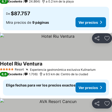
8,7
Excelente
24.864
a 0.2 km de la playa
$87.757
De
Mira precios de
9 páginas
Ver precios
Compartir
Ag
Hotel Riu Ventura
Ver precios
Resort
Experiencia gastronómica exclusiva Kulinarium
Ver prec
5 Estrellas
8,6
Excelente
1.706
a 9.5 km de: Centro de la ciudad
Elige fechas para ver los precios exactos
Ver precios
Compartir
Ag