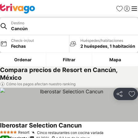
Favoritos
Iniciar 
Me
Destino
Cancún
Check-in/out
Huéspedes/habitaciones
Fechas
2 huéspedes, 1 habitación
Ordenar
Filtrar
Mapa
Compara precios de Resort en Cancún,
México
Cómo los pagos afectan nuestro ranking
Compartir
Ag
Iberostar Selection Cancun
Ver precios
Resort
Cinco restaurantes con cocina variada
Ver precios
5 Estrellas