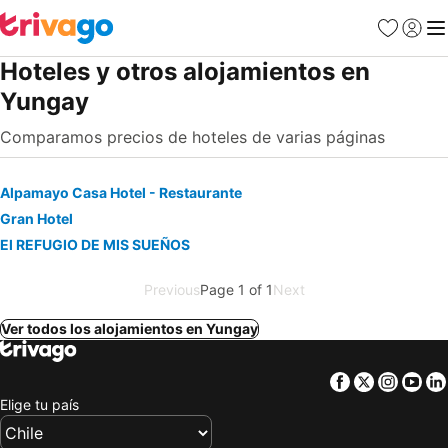
Favoritos
Iniciar 
Me
Hoteles y otros alojamientos en
Yungay
Comparamos precios de hoteles de varias páginas
Alpamayo Casa Hotel - Restaurante
Gran Hotel
El REFUGIO DE MIS SUEÑOS
Previous
Page 1 of 1
Next
Ver todos los alojamientos en Yungay
Facebook
Twitter
Insta
Yo
Elige tu país