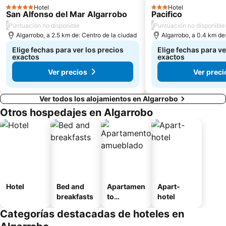
Hotel
Hotel
5 Estrellas
3 Estrellas
San Alfonso del Mar Algarrobo
Pacifico
/
/
Puntuación no disponible
Puntuación no disponible
Algarrobo, a 2.5 km de: Centro de la ciudad
Algarrobo, a 0.4 km de
Elige fechas para ver los precios
Elige fechas para ve
exactos
exactos
Ver precios
Ver preci
Ver todos los alojamientos en Algarrobo
Otros hospedajes en Algarrobo
Hotel
Bed and
Apartamen
Apart-
breakfasts
to
hotel
amueblad
Categorías destacadas de hoteles en
o