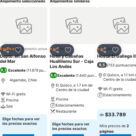
Alojamiento seleccionado
Alojamientos similares
Apartamento amueblado
Hotel
Hotel
5 Estrellas
2 Estrellas
2 Estrellas
Compartir
Agregar a favoritos
Compartir
Agregar a favoritos
Compartir
Agregar 
Depto. en San Alfonso
Hotel y Cabañas
Hostal El Gallego II
del Mar
Huallilemu Sur - Caja
6,5
(
753 puntuacion
Los Andes
9,2
Excelente
(
11.679 puntuaciones
)
El Quisco, a 1.1 km 
8,6
Excelente
(
1.440 puntuaciones
)
Centro de la ciuda
Algarrobo, Chile
El Quisco, a 1.7 km de:
Wi-Fi gratis
Centro de la ciudad
Wi-Fi gratis
Estacionamiento
Piscina
Piscina
Estacionamiento
Spa
Ver precios
Restaurante
$33.789
de
Ver precios
Elige fechas para ver
Ver precios
los precios exactos
Elige fechas para ver
Mira precios de
2
los precios exactos
páginas