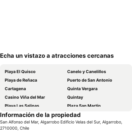
Echa un vistazo a atracciones cercanas
Ampliar mapa
Playa El Quisco
Canelo y Canelillos
Playa de Reñaca
Puerto de San Antonio
Cartagena
Quinta Vergara
Casino Viña del Mar
Quintay
Playa Las Salinas
Plaza San Martín
Información de la propiedad
Estadio Sausalito
Avenida Libertad
San Alfonso del Mar, Algarrobo Edificio Velas del Sur, Algarrobo,
Mall Marina Arauco
Cerro Alegre
2710000, Chile
Valparaíso Sporting Club
Jardín Botánico