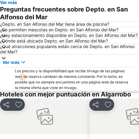
Ver más
Preguntas frecuentes sobre Depto. en San
Festival Internacional de la Canción
Parque Reloj de Flores
Alfonso del Mar
Plaza Sotomayor
Universidad Técnica Federico Santa María
¿Depto. en San Alfonso del Mar tiene área de piscina?
Playa Acapulco
Teatro Municipal
¿Se permiten mascotas en Depto. en San Alfonso del Mar?
¿Hay estacionamiento disponible en Depto. en San Alfonso del Mar?
Playa Cochoa
Miramar
¿Dónde está ubicado Depto. en San Alfonso del Mar?
Plaza José Francisco Vergara
Caleta Abarca
¿Qué atracciones populares están cerca de Depto. en San Alfonso
del Mar?
Playa el Sol
Puerto de Valparaiso
Ver más
Club Viña del Mar
Muelle Vergara
Aeropuerto Viña del Mar
Los precios y la disponibilidad que recibe trivago de las páginas
Laguna Sausalito
web de reserva cambian de manera constante. Por lo tanto, es
Casa Museo de Pablo Neruda
Las Salinas
posible que no siempre encuentres en una página web de reserva
la misma oferta que viste en trivago.
Iglesia Santa Teresita
Plaza Libertador Bernardo OHiggins
Hoteles con mejor puntuación en Algarrobo
Arco Británico
Islote Peñablanca
Parque Italia
Castillo Wulff
Compartir
Agregar a favoritos
Compartir
Agregar a fav
Palacio Rioja
Paseo Bellamar
Museo de Arqueologia e Historia Francisco Fonck
Parque Costero
Pablo Neruda
El Encanto