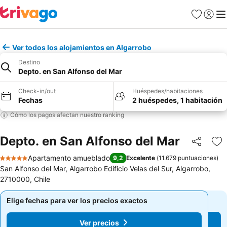
Favoritos
Iniciar 
Me
Ver todos los alojamientos en Algarrobo
Destino
Depto. en San Alfonso del Mar
Check-in/out
Huéspedes/habitaciones
Fechas
2 huéspedes, 1 habitación
Cómo los pagos afectan nuestro ranking
Depto. en San Alfonso del Mar
Compartir
Ag
Apartamento amueblado
9,2
Excelente
(
11.679 puntuaciones
)
5 Estrellas
San Alfonso del Mar, Algarrobo Edificio Velas del Sur, Algarrobo,
2710000, Chile
Elige fechas para ver los precios exactos
Elige fechas para ver los precios exactos
Ver precios
Ver precios