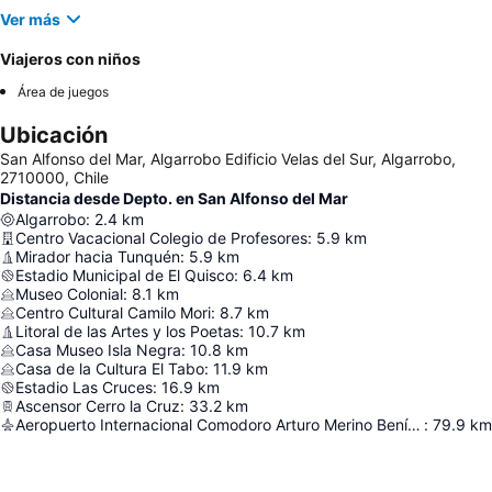
Ver más
Viajeros con niños
Área de juegos
Ubicación
San Alfonso del Mar, Algarrobo Edificio Velas del Sur, Algarrobo,
2710000, Chile
Distancia desde Depto. en San Alfonso del Mar
Algarrobo
:
2.4
km
Centro Vacacional Colegio de Profesores
:
5.9
km
Mirador hacia Tunquén
:
5.9
km
Estadio Municipal de El Quisco
:
6.4
km
Museo Colonial
:
8.1
km
Centro Cultural Camilo Mori
:
8.7
km
Litoral de las Artes y los Poetas
:
10.7
km
Casa Museo Isla Negra
:
10.8
km
Casa de la Cultura El Tabo
:
11.9
km
Estadio Las Cruces
:
16.9
km
Ascensor Cerro la Cruz
:
33.2
km
Aeropuerto Internacional Comodoro Arturo Merino Benítez
:
79.9
km