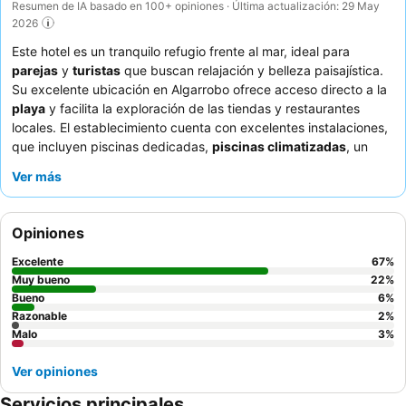
Resumen de IA basado en 100+ opiniones · Última actualización: 29 May
2026
Este hotel es un tranquilo refugio frente al mar, ideal para
parejas
y
turistas
que buscan relajación y belleza paisajística.
Su excelente ubicación en Algarrobo ofrece acceso directo a la
playa
y facilita la exploración de las tiendas y restaurantes
locales. El establecimiento cuenta con excelentes instalaciones,
que incluyen piscinas dedicadas,
piscinas climatizadas
, un
jacuzzi y una sauna para una relajación total. Los huéspedes
Ver más
elogian constantemente el servicio atento y amable, así como la
variada y de alta calidad oferta culinaria de los restaurantes del
hotel. Para una experiencia verdaderamente memorable,
Opiniones
considere una habitación con vistas para disfrutar de las
espectaculares puestas de sol.
Excelente
67
%
Muy bueno
22
%
Bueno
6
%
Razonable
2
%
Malo
3
%
Ver opiniones
Servicios principales