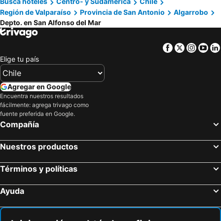
Busca hoteles
Centro- y Sudamérica
Chile
Región de Valparaíso
Provincia de San Antonio
Algarrobo
Depto. en San Alfonso del Mar
Facebook
Twitter
Insta
Yo
Elige tu país
Agregar en Google
Encuentra nuestros resultados
fácilmente: agrega trivago como
fuente preferida en Google.
Compañía
Nuestros productos
Términos y políticas
Ayuda