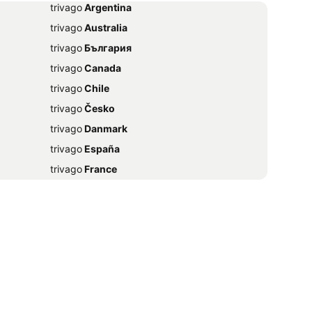
trivago
‏ Argentina
trivago
‏ Australia
trivago
‏ България
trivago
‏ Canada
trivago
‏ Chile
trivago
‏ Česko
trivago
‏ Danmark
trivago
‏ España
trivago
‏ France
trivago
‏ 香港
trivago
‏ Magyarország
trivago
‏ Ireland
trivago
‏ India
trivago
‏ 日本
trivago
‏ México
trivago
‏ Nederland