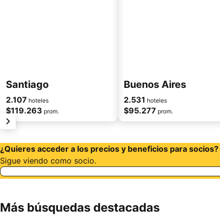
Santiago
Buenos Aires
2.107
2.531
hoteles
hoteles
$119.263
$95.277
prom.
prom.
siguiente
¿Quieres acceder a los precios y beneficios para socios?
Sigue viendo como socio.
Más búsquedas destacadas