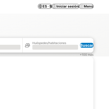
ES · $
Iniciar sesión
Menú
Huéspedes/habitaciones
Buscar
Cargando
+100 más