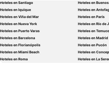
Hoteles en Santiago
Hoteles en Buenos
Hoteles en Iquique
Hoteles en Antofa
Hoteles en Viña del Mar
Hoteles en París
Hoteles en Nueva York
Hoteles en Río de 
Hoteles en Puerto Varas
Hoteles en Temuc
Hoteles en Barcelona
Hoteles en Madrid
Hoteles en Florianópolis
Hoteles en Pucón
Hoteles en Miami Beach
Hoteles en Conce
Hoteles en Roma
Hoteles en La Sere
Hoteles en Puerto Montt
Hoteles en Lima
Hoteles en Valdivia
Hoteles en San An
Hoteles en Búzios
Hoteles en Chillán
Hoteles en Arica
Hoteles en Recife
Hoteles en Castro
Hoteles en Mendoz
Hoteles en Foz de Iguazú
Hoteles en Cartag
Hoteles en Cuzco
Hoteles en Las Ve