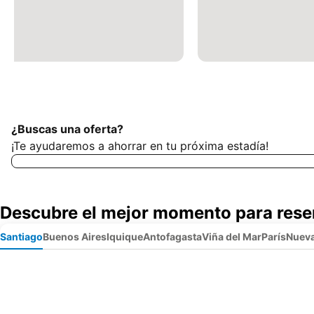
¿Buscas una oferta?
¡Te ayudaremos a ahorrar en tu próxima estadía!
Descubre el mejor momento para rese
Santiago
Buenos Aires
Iquique
Antofagasta
Viña del Mar
París
Nueva