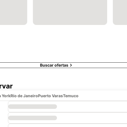
Buscar ofertas
rvar
 York
Río de Janeiro
Puerto Varas
Temuco