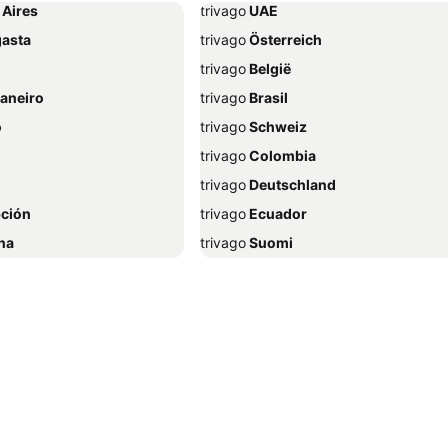
 Aires
trivago
‏ UAE
gasta
trivago
‏ Österreich
trivago
‏ België
Janeiro
trivago
‏ Brasil
o
trivago
‏ Schweiz
trivago
‏ Colombia
trivago
‏ Deutschland
pción
trivago
‏ Ecuador
na
trivago
‏ Suomi
trivago
‏ Ελλάδα
drés
trivago
‏ Hrvatska
trivago
‏ Indonesia
trivago
‏ ישראל
a Capital
trivago
‏ Italia
ena
trivago
‏ 한국
gas
trivago
‏ Malaysia