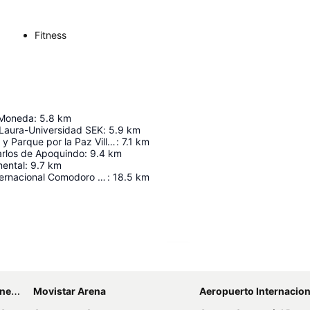
Fitness
 Moneda
:
5.8
km
 Laura-Universidad SEK
:
5.9
km
Museo de Sitio y Parque por la Paz Villa Grimaldi
:
7.1
km
arlos de Apoquindo
:
9.4
km
ental
:
9.7
km
Aeropuerto Internacional Comodoro Arturo Merino Benítez
:
18.5
km
Ampliar mapa
anos
Movistar Arena
Aeropuerto Internacional Comodoro Arturo M