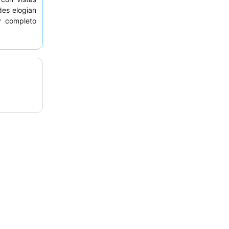
des elogian
y completo
cano. Para
itación con