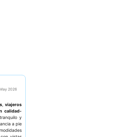
9 May 2026
as
,
viajeros
n calidad-
ranquilo y
ancia a pie
comodidades
 con vistas