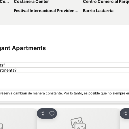
ter
Costanera Center
Centro Comercial Parq
Festival Internacional Providencia Jazz
Barrio Lastarria
egant Apartments
ts?
artments?
e reserva cambian de manera constante. Por lo tanto, es posible que no siempre 
itos
Agregar a favoritos
Compartir
Com