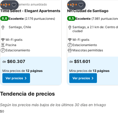
Agregar a favoritos
Agregar a favoritos
Apartamento amueblado
Hotel
4 Estrellas
4 Estrellas
Compartir
Compartir
Time Select - Elegant Apartments
NH Ciudad de Santiago
8,8
8,5
Excelente
(
2.176 puntuaciones
)
Excelente
(
7.981 puntuacion
Santiago, Chile
Santiago, a 2.1 km de: Centro d
ciudad
Wi-Fi gratis
Wi-Fi gratis
Piscina
Estacionamiento
Estacionamiento
Mascotas permitidas
$60.307
$51.601
de
de
Mira precios de
12 páginas
Mira precios de
13 páginas
Ver precios
Ver precios
Tendencia de precios
Según los precios más bajos de los últimos 30 días en trivago
$0