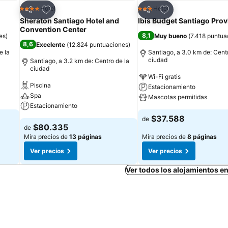
Agregar a favoritos
Agregar a favorit
Hotel
Hotel
4 Estrellas
3 Estrellas
Compartir
Compartir
Sheraton Santiago Hotel and
Ibis Budget Santiago Prov
Convention Center
8,1
es
)
Muy bueno
(
7.418 puntua
8,6
Excelente
(
12.824 puntuaciones
)
e la
Santiago, a 3.0 km de: Centr
ciudad
Santiago, a 3.2 km de: Centro de la
ciudad
Wi-Fi gratis
Piscina
Estacionamiento
Spa
Mascotas permitidas
Estacionamiento
$37.588
de
$80.335
de
Mira precios de
13 páginas
Mira precios de
8 páginas
Ver precios
Ver precios
Ver todos los alojamientos e