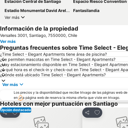
Estación Central de Santiago
Espacio Riesco Convention Cen
Estadio Monumental David Arellano
Fantasilandia
Ver más
Información de la propiedad
Versalles 3001, Santiago, 7550000, Chile
Ver más
Preguntas frecuentes sobre Time Select - El
¿Time Select - Elegant Apartments tiene área de piscina?
¿Se permiten mascotas en Time Select - Elegant Apartments?
¿Hay estacionamiento disponible en Time Select - Elegant Apartmen
¿A qué hora es el check-in y check-out en Time Select - Elegant Ap
¿Dónde está ubicado Time Select - Elegant Apartments?
Ver más
Los precios y la disponibilidad que recibe trivago de las páginas web d
en una página web de reserva la misma oferta que viste en trivago.
Hoteles con mejor puntuación en Santiago
Opción destacada
Agregar a favoritos
Agregar a favor
Compartir
Compartir