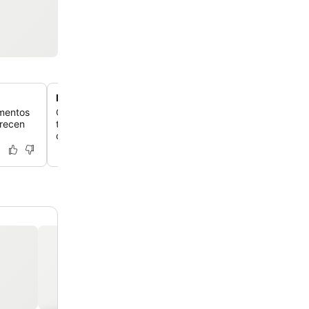
Espacios para reuniones y eventos
ementos
Organiza tus encuentros en salas de reuniones versátile
frecen
tamaños, perfectas tanto para eventos de empresa co
celebraciones sociales.