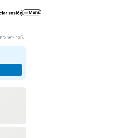
Menú
iciar sesión
tro ranking