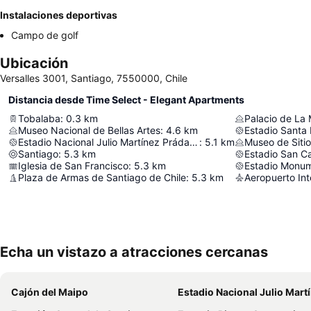
Instalaciones deportivas
Campo de golf
Ubicación
Versalles 3001, Santiago, 7550000, Chile
Distancia desde Time Select - Elegant Apartments
Tobalaba
:
0.3
km
Palacio de La
Museo Nacional de Bellas Artes
:
4.6
km
Estadio Santa
Estadio Nacional Julio Martínez Prádanos
:
5.1
km
Santiago
:
5.3
km
Estadio San C
Iglesia de San Francisco
:
5.3
km
Estadio Monum
Plaza de Armas de Santiago de Chile
:
5.3
km
Echa un vistazo a atracciones cercanas
Cajón del Maipo
Estadio Nacional Julio Martínez Prád