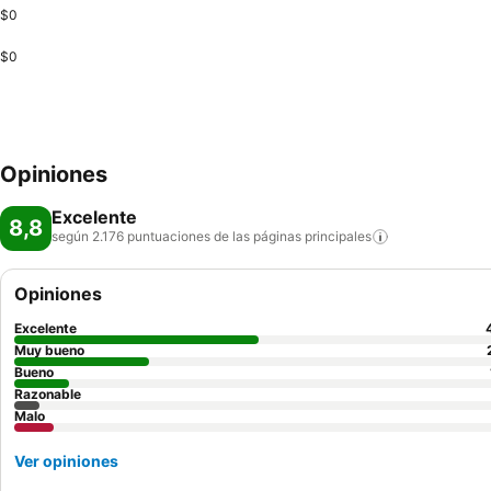
$0
$0
Opiniones
Excelente
8,8
según 2.176 puntuaciones de las páginas
principales
Opiniones
Excelente
Muy bueno
Bueno
Razonable
Malo
Ver opiniones