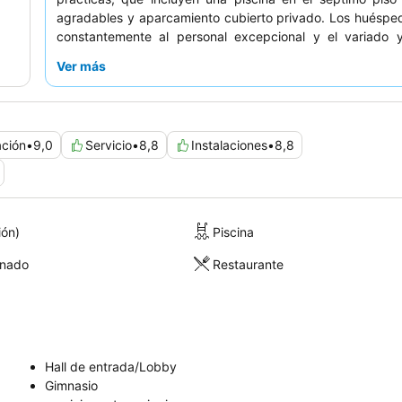
agradables y aparcamiento cubierto privado. Los huéspe
constantemente al personal excepcional y el variado 
desayuno bufé, a menudo servido en un restaurante cer
Ver más
una estancia más tranquila, considere solicitar una hab
vistas al jardín.
ación
•
9,0
Servicio
•
8,8
Instalaciones
•
8,8
ión)
Piscina
onado
Restaurante
Hall de entrada/Lobby
Gimnasio