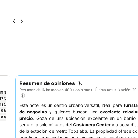
Resumen de opiniones
Resumen de IA basado en 400+ opiniones · Última actualización: 2
49
%
27
%
11
%
Este hotel es un centro urbano versátil, ideal para
turist
5
%
de negocios
y quienes buscan una
excelente relació
8
%
precio
. Goza de una ubicación excelente en un barrio t
seguro, a solo minutos del
Costanera Center
y a poca dist
de la estación de metro Tobalaba. La propiedad ofrece 
prácticas, que incluyen una piscina en el séptimo piso