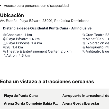
Acceso para personas con discapacidad
Ubicación
Av. España, Playa Bávaro, 23001, República Dominicana
Distancia desde Occidental Punta Cana - All Inclusive
Chocolate
:
1
km
Gran Teatro B
Playa Bávaro
:
1.4
km
Manatí Park -
Playa Princess
:
1.4
km
Exploracion de
28
:
1.4
km
Theatre & Entertainement Center
:
2.5
km
Anfiteatro Blue
Astron
:
4.5
km
Echa un vistazo a atracciones cercanas
Playa de Punta Cana
Aeropuerto Internacional de Punta 
Arena Gorda Complejo Bahia Principe Bavaro
Arena Gorda Iberostar