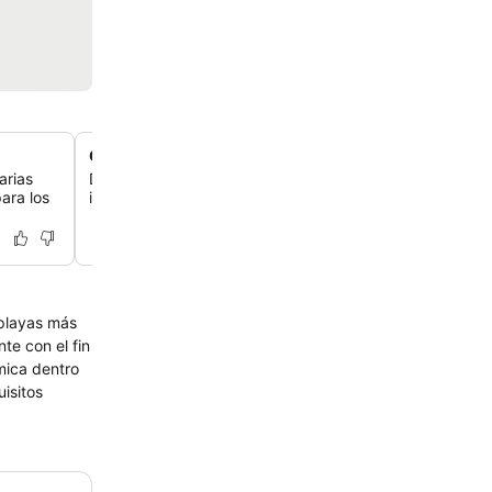
Once opciones para comer
arias
Disfruta de un montón de delicias culinarias con 11 rest
ara los
incluyendo 7 a la carta y 2 bares de aperitivos, para tod
 playas más
te con el fin
mica dentro
isitos