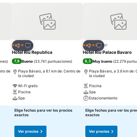
Agregar a favoritos
Agregar a favorit
Hotel
Hotel
4 Estrellas
5 Estrellas
Compartir
Compartir
Hotel Riu Republica
Hotel Riu Palace Bavaro
7,8
8,3
ones
)
Bueno
(
33.741 puntuaciones
)
Muy bueno
(
22.279 puntu
tro de
Playa Bávaro, a 6.1 km de: Centro de
Playa Bávaro, a 3.6 km de: 
la ciudad
la ciudad
Wi-Fi gratis
Piscina
Piscina
Spa
Spa
Estacionamiento
Elige fechas para ver los precios
Elige fechas para ver los pre
exactos
exactos
Ver precios
Ver precios