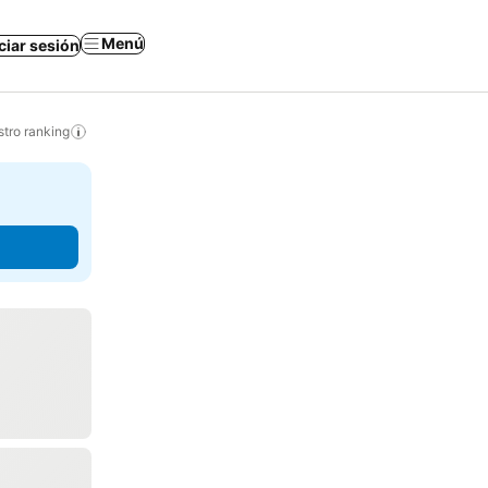
Menú
iciar sesión
tro ranking