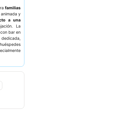
ara
familias
 animada y
cto a una
jación. La
 con bar en
dedicada,
 huéspedes
pecialmente
buffet
con
 considere
 servicios
n de playa