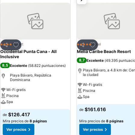
Agregar a favoritos
Agregar a favoritos
Resort
Hotel
4 Estrellas
5 Estrellas
Compartir
Compartir
Occidental Punta Cana - All
Meliá Caribe Beach Resort
Inclusive
8,7
Excelente
(
49.395 puntuaci
8,5
Excelente
(
58.822 puntuaciones
)
Playa Bávaro, a 4.8 km de: Cen
la ciudad
Playa Bávaro, República
Dominicana
Wi-Fi gratis
Wi-Fi gratis
Piscina
Piscina
Spa
Spa
$161.616
de
$126.417
de
Mira precios de
8 páginas
Mira precios de
8 páginas
Ver precios
Ver precios