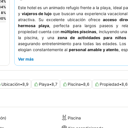
24
%
14
%
Este hotel es un animado refugio frente a la playa, ideal p
8
%
y
viajeros de lujo
que buscan una experiencia vacacional
10
%
atractiva. Su excelente ubicación ofrece
acceso dire
hermosa playa
, perfecta para largos paseos y rela
propiedad cuenta con
múltiples piscinas
, incluyendo una
la piscina, y una
zona de actividades para niños
asegurando entretenimiento para todas las edades. Los
elogian constantemente al
personal amable y atento
, es
al enérgico
equipo de animación
, y el variado
desayuno 
Ver más
su amplia selección. Para una experiencia superior,
reservar una habitación
Royal Level
para disfrutar de
exclusivos como un restaurante privado y una secció
dedicada.
Ubicación
•
8,9
Playa
•
8,7
Piscina
•
8,6
Propiedad
•
8,6
ión)
Piscina