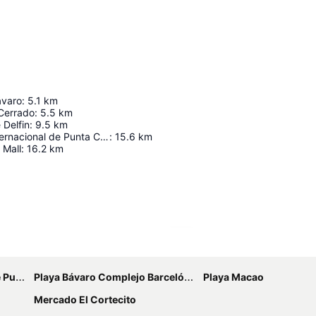
ávaro
:
5.1
km
 Cerrado
:
5.5
km
 Delfin
:
9.5
km
Aeropuerto Internacional de Punta Cana
:
15.6
km
 Mall
:
16.2
km
Ampliar mapa
Cana
Playa Bávaro Complejo Barceló Bávaro
Playa Macao
Mercado El Cortecito