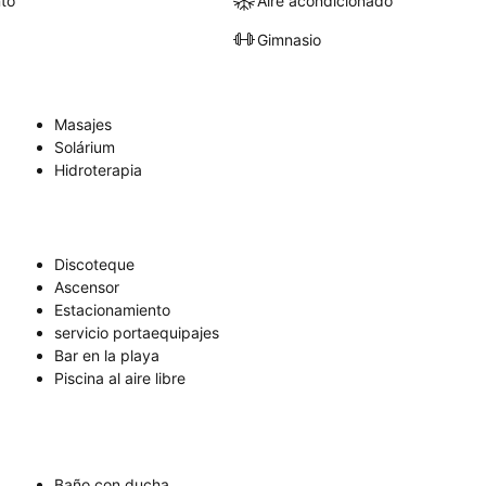
to
Aire acondicionado
Gimnasio
Masajes
Solárium
Hidroterapia
Discoteque
Ascensor
Estacionamiento
servicio portaequipajes
Bar en la playa
Piscina al aire libre
Baño con ducha