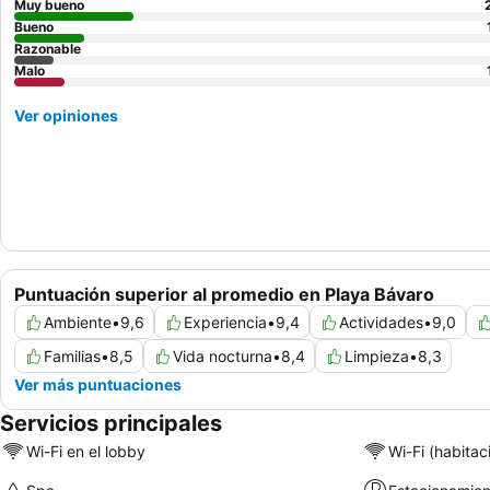
Muy bueno
Bueno
Razonable
Malo
Ver opiniones
Puntuación superior al promedio en Playa Bávaro
Ambiente
•
9,6
Experiencia
•
9,4
Actividades
•
9,0
Familias
•
8,5
Vida nocturna
•
8,4
Limpieza
•
8,3
Ver más puntuaciones
Servicios principales
Wi-Fi en el lobby
Wi-Fi (habitac