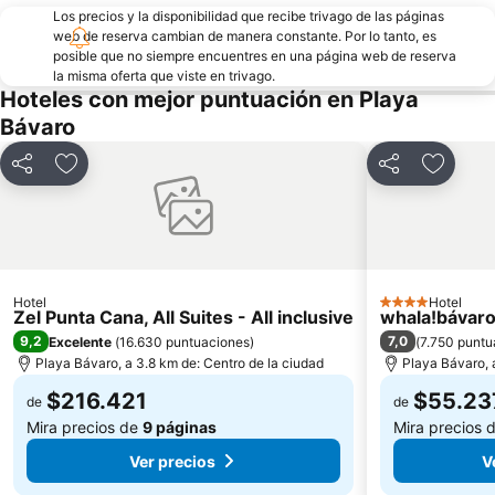
Los precios y la disponibilidad que recibe trivago de las páginas
web de reserva cambian de manera constante. Por lo tanto, es
posible que no siempre encuentres en una página web de reserva
la misma oferta que viste en trivago.
Hoteles con mejor puntuación en Playa
Bávaro
Compartir
Agregar a favoritos
Compartir
Agregar
Hotel
Hotel
4 Estrellas
Zel Punta Cana, All Suites - All inclusive
whala!bávar
9,2
7,0
Excelente
(
16.630 puntuaciones
)
(
7.750 puntu
Playa Bávaro, a 3.8 km de: Centro de la ciudad
Playa Bávaro, 
$216.421
$55.23
de
de
Mira precios de
9 páginas
Mira precios 
Ver precios
V