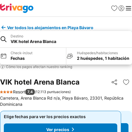
Favoritos
Iniciar 
Me
Ver todos los alojamientos en Playa Bávaro
Destino
VIK hotel Arena Blanca
Check-in/out
Huéspedes/habitaciones
Fechas
2 huéspedes, 1 habitación
Cómo los pagos afectan nuestro ranking
VIK hotel Arena Blanca
Compartir
Ag
Resort
7,4
(
12.113 puntuaciones
)
4 Estrellas
Carretera, Arena Blanca Rd n/a, Playa Bávaro, 23301, República
Dominicana
Elige fechas para ver los precios exactos
Elige fechas para ver los precios exactos
Ver precios
Ver precios