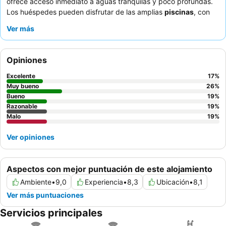
ofrece acceso inmediato a aguas tranquilas y poco profundas.
Los huéspedes pueden disfrutar de las amplias
piscinas
, con
una piscina grande a menudo elogiada por su tamaño y
Ver más
limpieza. El personal, particularmente el equipo de recepción y
los del área del buffet, recibe constantemente elogios por su
trato amable y servicial. Para una experiencia verdaderamente
Opiniones
memorable, considere reservar una de las
suites frente al mar
para disfrutar de vistas impresionantes y amplias habitaciones.
Excelente
17
%
Muy bueno
26
%
Bueno
19
%
Razonable
19
%
Malo
19
%
Ver opiniones
Aspectos con mejor puntuación de este alojamiento
Ambiente
•
9,0
Experiencia
•
8,3
Ubicación
•
8,1
Ver más puntuaciones
Servicios principales