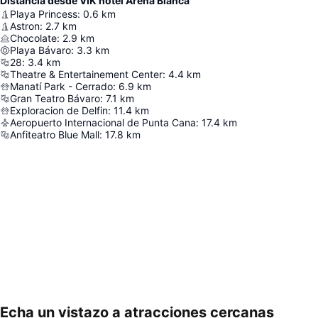
Distancia desde VIK hotel Arena Blanca
Playa Princess
:
0.6
km
Astron
:
2.7
km
Chocolate
:
2.9
km
Playa Bávaro
:
3.3
km
28
:
3.4
km
Theatre & Entertainement Center
:
4.4
km
Manatí Park - Cerrado
:
6.9
km
Gran Teatro Bávaro
:
7.1
km
Exploracion de Delfin
:
11.4
km
Aeropuerto Internacional de Punta Cana
:
17.4
km
Anfiteatro Blue Mall
:
17.8
km
Echa un vistazo a atracciones cercanas