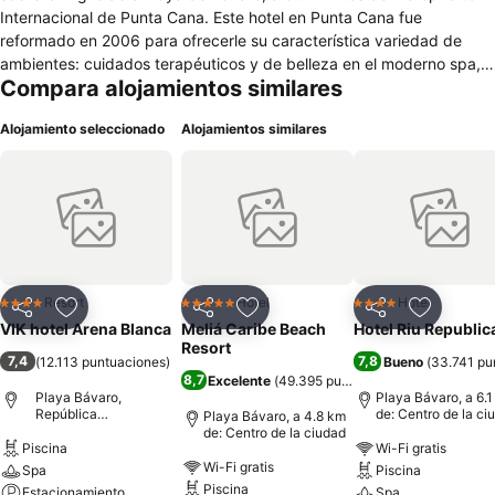
Internacional de Punta Cana. Este hotel en Punta Cana fue
reformado en 2006 para ofrecerle su característica variedad de
ambientes: cuidados terapéuticos y de belleza en el moderno spa,
Compara alojamientos similares
completos programas de animación y cenas románticas bajo las
estrellas, sobre la templada playa caribeña. Desconecte desde su
Alojamiento seleccionado
Alojamientos similares
llegada al VIK hotel Arena Blanca y aproveche su estancia al
máximo.
Resort
Hotel
Hotel
4 Estrellas
5 Estrellas
4 Estrellas
Compartir
Agregar a favoritos
Compartir
Agregar a favoritos
Compartir
Agregar 
VIK hotel Arena Blanca
Meliá Caribe Beach
Hotel Riu Republic
Resort
7,4
7,8
(
12.113 puntuaciones
)
Bueno
(
33.741 pu
8,7
Excelente
(
49.395 puntuaciones
)
Playa Bávaro,
Playa Bávaro, a 6.
República
de: Centro de la ci
Playa Bávaro, a 4.8 km
Dominicana
de: Centro de la ciudad
Piscina
Wi-Fi gratis
Wi-Fi gratis
Spa
Piscina
Piscina
Estacionamiento
Spa