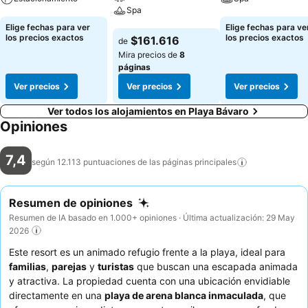
Spa
Ver precios
Ver precios
Elige fechas para ver
Elige fechas para ve
Ver precios
los precios exactos
los precios exactos
$161.616
de
Mira precios de
8
páginas
Ver precios
Ver precios
Ver precios
Ver todos los alojamientos en Playa Bávaro
Opiniones
7,4
según 12.113 puntuaciones de las páginas
principales
Resumen de opiniones
Resumen de IA basado en 1.000+ opiniones · Última actualización: 29 May
2026
Este resort es un animado refugio frente a la playa, ideal para
familias
,
parejas
y
turistas
que buscan una escapada animada
y atractiva. La propiedad cuenta con una ubicación envidiable
directamente en una
playa de arena blanca inmaculada
, que