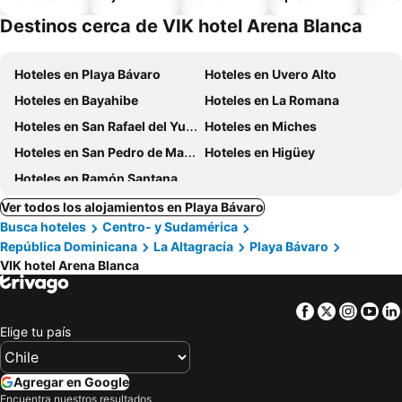
piscina
aceptan
Destinos cerca de VIK hotel Arena Blanca
mascotas
Hoteles en Playa Bávaro
Hoteles en Uvero Alto
Hoteles en Bayahibe
Hoteles en La Romana
Hoteles en San Rafael del Yuma
Hoteles en Miches
Hoteles en San Pedro de Macoris
Hoteles en Higüey
Hoteles en Ramón Santana
Ver todos los alojamientos en Playa Bávaro
Busca hoteles
Centro- y Sudamérica
República Dominicana
La Altagracía
Playa Bávaro
VIK hotel Arena Blanca
Facebook
Twitter
Insta
Yo
Elige tu país
Agregar en Google
Encuentra nuestros resultados