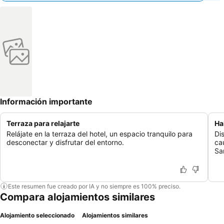
Información importante
Terraza para relajarte
Ha
Relájate en la terraza del hotel, un espacio tranquilo para
Di
desconectar y disfrutar del entorno.
ca
Sa
Este resumen fue creado por IA y no siempre es 100% preciso.
Compara alojamientos similares
Alojamiento seleccionado
Alojamientos similares