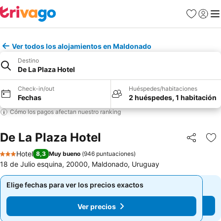
Favoritos
Iniciar 
Me
Ver todos los alojamientos en Maldonado
Destino
De La Plaza Hotel
Check-in/out
Huéspedes/habitaciones
Fechas
2 huéspedes, 1 habitación
Cómo los pagos afectan nuestro ranking
De La Plaza Hotel
Compartir
Ag
Hotel
8,3
Muy bueno
(
946 puntuaciones
)
3 Estrellas
18 de Julio esquina, 20000, Maldonado, Uruguay
Elige fechas para ver los precios exactos
Elige fechas para ver los precios exactos
Ver precios
Ver precios