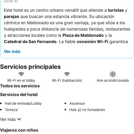
2026
Este hotel es un centro urbano versátil que atiende a
turistas
y
parejas
que buscan una estancia vibrante. Su ubicación
céntrica en Maldonado es una gran ventaja, ya que sitúa a los
huéspedes a poca distancia de numerosas tiendas, restaurantes
y atracciones locales como la
Plaza de Maldonado
y la
Catedral de San Fernando
. La fiable
conexión Wi-Fi
garantiza
que los huéspedes permanezcan conectados durante toda su
Ver más
visita. Los huéspedes elogian constantemente al
personal
atento y amable
y el abundante desayuno de buena calidad,
Servicios principales
que a menudo incluye una variedad de pasteles uruguayos.
Para una experiencia más espaciosa, considere solicitar una de
las habitaciones más grandes.
Wi-Fi en el lobby
Wi-Fi (habitación)
Aire acondicionado
Todos los servicios
Servicios del hotel
Hall de entrada/Lobby
Ascensor
Terraza
Hab. p/ no fumadores
Ver más
Viajeros con niños