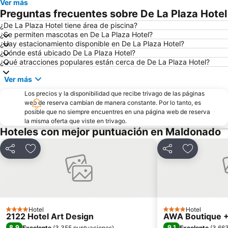
Ver más
Preguntas frecuentes sobre De La Plaza Hotel
¿De La Plaza Hotel tiene área de piscina?
¿Se permiten mascotas en De La Plaza Hotel?
¿Hay estacionamiento disponible en De La Plaza Hotel?
¿Dónde está ubicado De La Plaza Hotel?
¿Qué atracciones populares están cerca de De La Plaza Hotel?
Ver más
Los precios y la disponibilidad que recibe trivago de las páginas
web de reserva cambian de manera constante. Por lo tanto, es
posible que no siempre encuentres en una página web de reserva
la misma oferta que viste en trivago.
Hoteles con mejor puntuación en Maldonado
Compartir
Agregar a favoritos
Compartir
Agregar a 
Hotel
Hotel
4 Estrellas
4 Estrellas
2122 Hotel Art Design
AWA Boutique +
8,9
9,1
Excelente
(
3.355 puntuaciones
)
Excelente
(
3.66