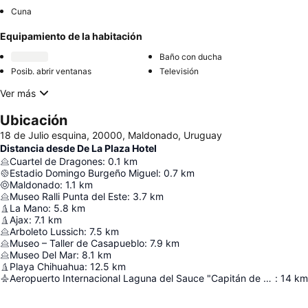
Cuna
Equipamiento de la habitación
Baño con ducha
Posib. abrir ventanas
Televisión
Ver más
Ubicación
18 de Julio esquina, 20000, Maldonado, Uruguay
Distancia desde De La Plaza Hotel
Cuartel de Dragones
:
0.1
km
Estadio Domingo Burgeño Miguel
:
0.7
km
Maldonado
:
1.1
km
Museo Ralli Punta del Este
:
3.7
km
La Mano
:
5.8
km
Ajax
:
7.1
km
Arboleto Lussich
:
7.5
km
Museo – Taller de Casapueblo
:
7.9
km
Museo Del Mar
:
8.1
km
Playa Chihuahua
:
12.5
km
Aeropuerto Internacional Laguna del Sauce "Capitán de Corbeta Carlos Curbelo"
:
14
km