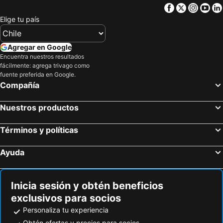
Facebook
Twitter
Insta
Yo
Elige tu país
Agregar en Google
Encuentra nuestros resultados
fácilmente: agrega trivago como
fuente preferida en Google.
Compañía
Nuestros productos
Términos y políticas
Ayuda
Inicia sesión y obtén beneficios
exclusivos para socios
Personaliza tu experiencia
Obtén ofertas y precios para socios