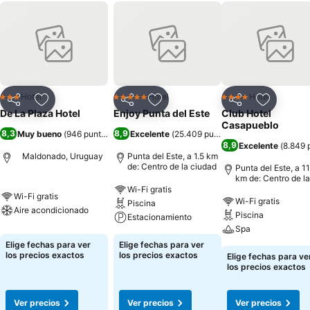
Hotel
Hotel
Hotel
3 Estrellas
5 Estrellas
4 Estrellas
Compartir
Agregar a favoritos
Compartir
Agregar a favoritos
Compartir
Agregar 
De La Plaza Hotel
Enjoy Punta del Este
Club Hotel
Casapueblo
8,3
8,9
Muy bueno
(
946 puntuaciones
Excelente
)
(
25.409 puntuaciones
)
8,9
Excelente
(
8.849 
Maldonado, Uruguay
Punta del Este, a 1.5 km
de: Centro de la ciudad
Punta del Este, a 11
km de: Centro de la
ciudad
Wi-Fi gratis
Wi-Fi gratis
Wi-Fi gratis
Piscina
Aire acondicionado
Piscina
Estacionamiento
Spa
Elige fechas para ver
Elige fechas para ver
los precios exactos
los precios exactos
Elige fechas para ve
los precios exactos
Ver precios
Ver precios
Ver precios