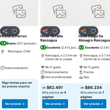
Hostel
Hotel
Hotel
3 Estrellas
3 Estrellas
Compartir
Agregar a favoritos
Compartir
Agregar a favoritos
Compartir
Agregar 
Hostal el Parron
Hotel Terrado
Hotel Diego De
Rancagua
Almagro Rancagu
7,8
Bueno
(
307 puntuaciones
)
8,7
8,5
Excelente
(
2.413 puntuaciones
Excelente
)
(
3.040
Rancagua, Chile
Rancagua, a 2.3 km de:
Rancagua, a 0.7 km
Centro de la ciudad
Centro de la ciuda
Wi-Fi gratis
Wi-Fi gratis
Estacionamiento
Estacionamiento
Piscina
Aire acondicionado
Spa
Elige fechas para ver
los precios exactos
$62.491
$86.234
de
de
Mira precios de
4
Mira precios de
7
páginas
páginas
Ver precios
Ver precios
Ver precios