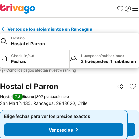
Favoritos
Iniciar 
Me
Ver todos los alojamientos en Rancagua
Destino
Hostal el Parron
Check-in/out
Huéspedes/habitaciones
Fechas
2 huéspedes, 1 habitación
Cómo los pagos afectan nuestro ranking
Hostal el Parron
Compartir
Ag
Hostel
7,8
Bueno
(
307 puntuaciones
)
San Martín 135, Rancagua, 2843020, Chile
Elige fechas para ver los precios exactos
Elige fechas para ver los precios exactos
Ver precios
Ver precios