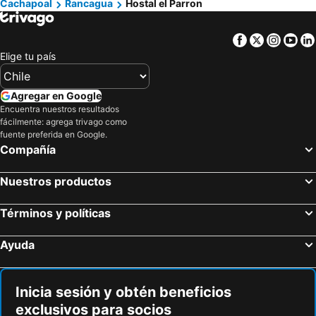
Cachapoal
Rancagua
Hostal el Parron
Facebook
Twitter
Insta
Yo
Elige tu país
Agregar en Google
Encuentra nuestros resultados
fácilmente: agrega trivago como
fuente preferida en Google.
Compañía
Nuestros productos
Términos y políticas
Ayuda
Inicia sesión y obtén beneficios
exclusivos para socios