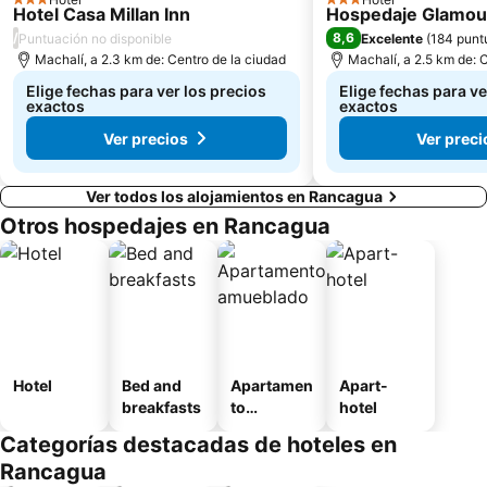
3 Estrellas
3 Estrellas
Hotel Casa Millan Inn
Hospedaje Glamou
/
8,6
Puntuación no disponible
Excelente
(
184 punt
Machalí, a 2.3 km de: Centro de la ciudad
Machalí, a 2.5 km de: 
Elige fechas para ver los precios
Elige fechas para ve
exactos
exactos
Ver precios
Ver preci
Ver todos los alojamientos en Rancagua
Otros hospedajes en Rancagua
Hotel
Bed and
Apartamen
Apart-
breakfasts
to
hotel
amueblad
Categorías destacadas de hoteles en
o
Rancagua