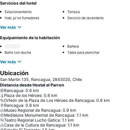
Servicios del hotel
Estacionamiento
Terraza
Hab. p/ no fumadores
Servicio de lavandería
Ver más
Equipamiento de la habitación
Bañera
Baño con ducha
Tabla para planchar
Ver más
Ubicación
San Martín 135, Rancagua, 2843020, Chile
Distancia desde Hostal el Parron
Rancagua
:
0.6
km
Plaza de los Héroes
:
0.6
km
Orfeón de la Plaza de Los Héroes de Rancagua
:
0.6
km
Rancagua
:
0.8
km
Museo Regional de Rancagua
:
0.9
km
Medialuna Monumental de Rancagua
:
1.1
km
Teatro Regional Lucho Gatica
:
1.1
km
Casa de la Cultura de Rancagua
:
1.1
km
Estadio El Teniente
:
1.5
km