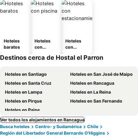
Hoteles
Hoteles
Hoteles
baratos
con
con
piscina
estaciona
Destinos cerca de Hostal el Parron
miento
Hoteles en Santiago
Hoteles en San José de Maipo
Hoteles en Santa Cruz
Hoteles en Rancagua
Hoteles en Lampa
Hoteles en La Reina
Hoteles en Pirque
Hoteles en San Fernando
Hoteles en Paine
Ver todos los alojamientos en Rancagua
Busca hoteles
Centro- y Sudamérica
Chile
Región del Libertador General Bernardo O'Higgins