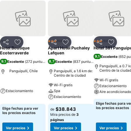
Hotel
Hotel
Hotel
3 Estrellas
3 Estrellas
Compartir
Agregar a favoritos
Compartir
Agregar a favoritos
Compartir
Agregar 
Hotel Boutique
Apart Hotel Puchaley
Hotel 381 Panguipu
Ecoterraverde
Lafquen
9,1
Excelente
(
652 pu
9,1
8,7
Excelente
(
272 puntuaciones
Excelente
)
(
837 puntuaciones
)
Panguipulli, a 0.7 
Centro de la ciuda
Panguipulli, Chile
Panguipulli, a 1.6 km de:
Centro de la ciudad
Wi-Fi gratis
Wi-Fi gratis
Estacionamiento
Estacionamiento
Spa
Aire acondicionado
Estacionamiento
Elige fechas para ve
los precios exactos
Elige fechas para ver
$38.843
de
los precios exactos
Mira precios de
3
páginas
Ver precios
Ver precios
Ver precios