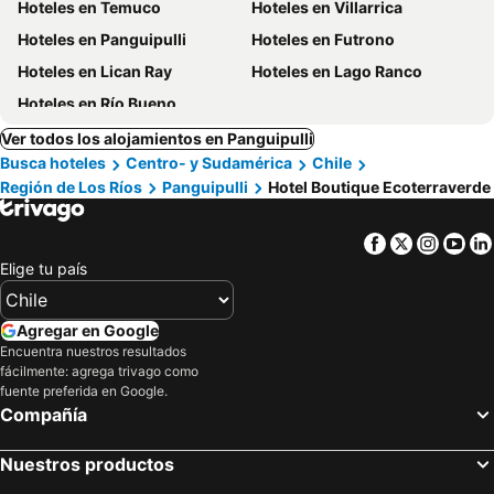
Hoteles en Temuco
Hoteles en Villarrica
Hoteles en Panguipulli
Hoteles en Futrono
Hoteles en Lican Ray
Hoteles en Lago Ranco
Hoteles en Río Bueno
Ver todos los alojamientos en Panguipulli
Busca hoteles
Centro- y Sudamérica
Chile
Región de Los Ríos
Panguipulli
Hotel Boutique Ecoterraverde
Facebook
Twitter
Insta
Yo
Elige tu país
Agregar en Google
Encuentra nuestros resultados
fácilmente: agrega trivago como
fuente preferida en Google.
Compañía
Nuestros productos