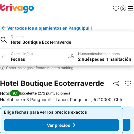
Favoritos
Iniciar 
Me
Ver todos los alojamientos en Panguipulli
Destino
Hotel Boutique Ecoterraverde
Check-in/out
Huéspedes/habitaciones
Fechas
2 huéspedes, 1 habitación
Cómo los pagos afectan nuestro ranking
Hotel Boutique Ecoterraverde
Compartir
Ag
Hotel
9,1
Excelente
(
272 puntuaciones
)
Huellahue km3 Panguipulli - Lanco, Panguipulli, 5210000, Chile
Elige fechas para ver los precios exactos
Elige fechas para ver los precios exactos
Ver precios
Ver precios