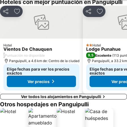
Hoteles con mejor puntuación en Panguipulli
Compartir
Agregar a favoritos
Compartir
Agregar a fa
Hotel
Hotel
2 Estrellas
Vientos De Chauquen
Lodge Punahue
/
9,5
Puntuación no disponible
Excelente
(
113 pun
Panguipulli, a 4.6 km de: Centro de la ciudad
Panguipulli, a 33.2 km
Elige fechas para ver los precios
Elige fechas para v
exactos
exactos
Ver precios
Ver pre
Ver todos los alojamientos en Panguipulli
Otros hospedajes en Panguipulli