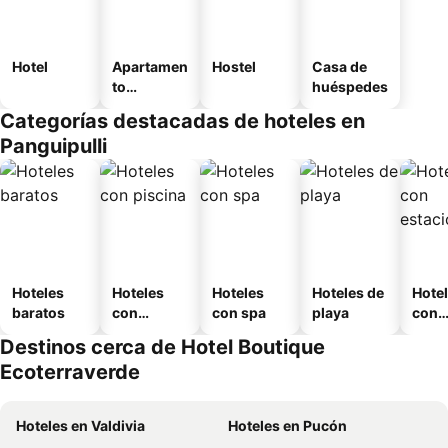
Hotel
Apartamen
Hostel
Casa de
to
huéspedes
amueblad
Categorías destacadas de hoteles en
o
Panguipulli
Hoteles
Hoteles
Hoteles
Hoteles de
Hote
baratos
con
con spa
playa
con
piscina
esta
Destinos cerca de Hotel Boutique
mien
Ecoterraverde
Hoteles en Valdivia
Hoteles en Pucón