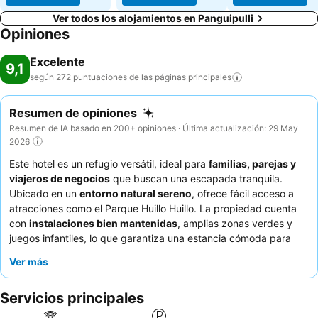
Ver todos los alojamientos en Panguipulli
Opiniones
Excelente
9,1
según 272 puntuaciones de las páginas
principales
Resumen de opiniones
Resumen de IA basado en 200+ opiniones · Última actualización: 29 May
2026
Este hotel es un refugio versátil, ideal para
familias, parejas y
viajeros de negocios
que buscan una escapada tranquila.
Ubicado en un
entorno natural sereno
, ofrece fácil acceso a
atracciones como el Parque Huillo Huillo. La propiedad cuenta
con
instalaciones bien mantenidas
, amplias zonas verdes y
juegos infantiles, lo que garantiza una estancia cómoda para
todos. Los huéspedes elogian constantemente el
servicio
Ver más
atento y amable
del personal, especialmente del propietario, y
el desayuno abundante y variado que a menudo incluye
Servicios principales
productos locales. Para una experiencia verdaderamente
relajante, considere reservar una habitación con vistas a la