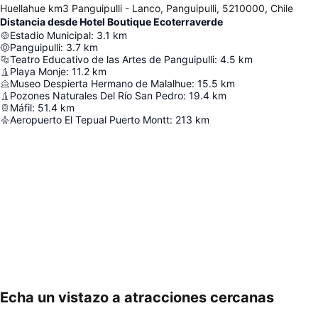
Huellahue km3 Panguipulli - Lanco, Panguipulli, 5210000, Chile
Distancia desde Hotel Boutique Ecoterraverde
Estadio Municipal
:
3.1
km
Panguipulli
:
3.7
km
Teatro Educativo de las Artes de Panguipulli
:
4.5
km
Playa Monje
:
11.2
km
Museo Despierta Hermano de Malalhue
:
15.5
km
Pozones Naturales Del Río San Pedro
:
19.4
km
Máfil
:
51.4
km
Aeropuerto El Tepual Puerto Montt
:
213
km
Echa un vistazo a atracciones cercanas
Ampliar mapa