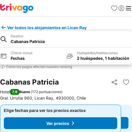
Favoritos
Iniciar 
Me
Ver todos los alojamientos en Lican Ray
Destino
Cabanas Patricia
Check-in/out
Huéspedes/habitaciones
Fechas
2 huéspedes, 1 habitación
Cómo los pagos afectan nuestro ranking
Cabanas Patricia
Compartir
Ag
Hotel
7,9
Bueno
(
172 puntuaciones
)
Gral. Urrutia 960, Lican Ray, 4930000, Chile
Elige fechas para ver los precios exactos
Elige fechas para ver los precios exactos
Ver precios
Ver precios