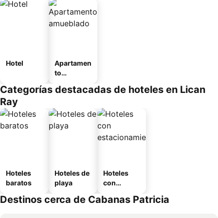
Hotel
Apartamen
to
amueblad
Categorías destacadas de hoteles en Lican
o
Ray
Hoteles
Hoteles de
Hoteles
baratos
playa
con
estaciona
Destinos cerca de Cabanas Patricia
miento