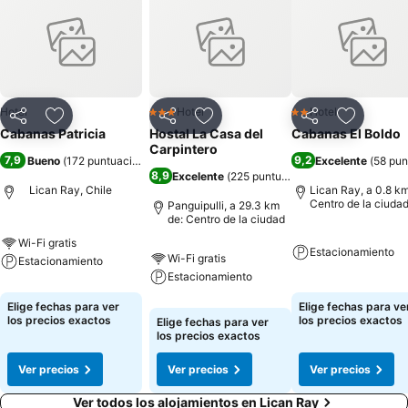
Hotel
Hotel
Hotel
3 Estrellas
2 Estrellas
Compartir
Agregar a favoritos
Compartir
Agregar a favoritos
Compartir
Agregar 
Cabanas Patricia
Hostal La Casa del
Cabanas El Boldo
Carpintero
7,9
9,2
Bueno
(
172 puntuaciones
)
Excelente
(
58 pun
8,9
Excelente
(
225 puntuaciones
)
Lican Ray, Chile
Lican Ray, a 0.8 km
Centro de la ciuda
Panguipulli, a 29.3 km
de: Centro de la ciudad
Wi-Fi gratis
Estacionamiento
Wi-Fi gratis
Estacionamiento
Estacionamiento
Elige fechas para ver
Elige fechas para ve
los precios exactos
los precios exactos
Elige fechas para ver
los precios exactos
Ver precios
Ver precios
Ver precios
Ver todos los alojamientos en Lican Ray