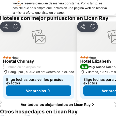
web de reserva cambian de manera constante. Por lo tanto, es
posible que no siempre encuentres en una página web de reserva
la misma oferta que viste en trivago.
Hoteles con mejor puntuación en Lican Ray
Compartir
Agregar a favoritos
Compartir
Agregar a f
Hotel
Hotel
3 Estrellas
3 Estrellas
Hostal Chumay
Hotel Elizabeth
/
8,0
Puntuación no disponible
Muy bueno
(
407 p
Panguipulli, a 29.2 km de: Centro de la ciudad
Villarrica, a 37.1 km 
Elige fechas para ver los precios
Elige fechas para 
exactos
exactos
Ver precios
Ver pre
Ver todos los alojamientos en Lican Ray
Otros hospedajes en Lican Ray