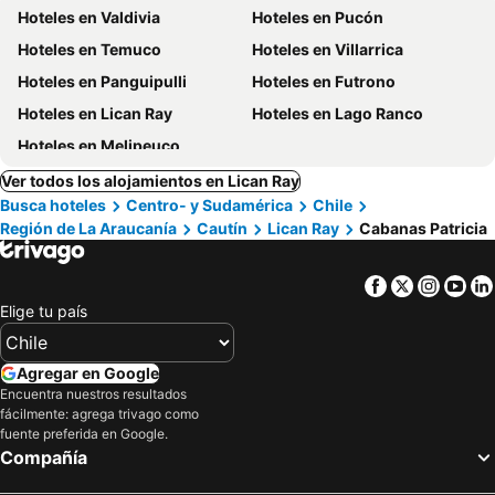
Hoteles en Valdivia
Hoteles en Pucón
Hoteles en Temuco
Hoteles en Villarrica
Hoteles en Panguipulli
Hoteles en Futrono
Hoteles en Lican Ray
Hoteles en Lago Ranco
Hoteles en Melipeuco
Ver todos los alojamientos en Lican Ray
Busca hoteles
Centro- y Sudamérica
Chile
Región de La Araucanía
Cautín
Lican Ray
Cabanas Patricia
Facebook
Twitter
Insta
Yo
Elige tu país
Agregar en Google
Encuentra nuestros resultados
fácilmente: agrega trivago como
fuente preferida en Google.
Compañía