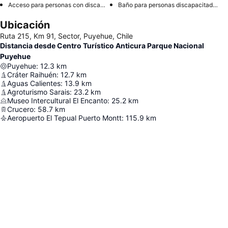
Acceso para personas con discapacidad
Baño para personas discapacitadas
Ubicación
Ruta 215, Km 91, Sector, Puyehue, Chile
Distancia desde Centro Turístico Anticura Parque Nacional
Puyehue
Puyehue
:
12.3
km
Cráter Raihuén
:
12.7
km
Aguas Calientes
:
13.9
km
Agroturismo Sarais
:
23.2
km
Museo Intercultural El Encanto
:
25.2
km
Crucero
:
58.7
km
Aeropuerto El Tepual Puerto Montt
:
115.9
km