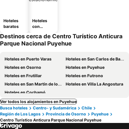
Hoteles
Hoteles
baratos
con
estaciona
Destinos cerca de Centro Turístico Anticura
miento
Parque Nacional Puyehue
Hoteles en Puerto Varas
Hoteles en San Carlos de Bariloche
Hoteles en Osorno
Hoteles en Puyehue
Hoteles en Frutillar
Hoteles en Futrono
Hoteles en San Martín de los Andes
Hoteles en Villa La Angostura
Hoteles en Cochamó
Ver todos los alojamientos en Puyehue
Busca hoteles
Centro- y Sudamérica
Chile
Región de Los Lagos
Provincia de Osorno
Puyehue
Centro Turístico Anticura Parque Nacional Puyehue