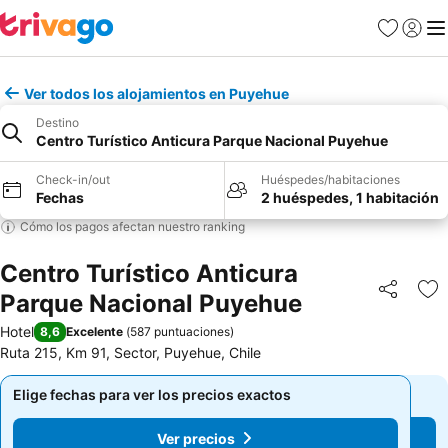
Favoritos
Iniciar 
Me
Ver todos los alojamientos en Puyehue
Destino
Centro Turístico Anticura Parque Nacional Puyehue
Check-in/out
Huéspedes/habitaciones
Fechas
2 huéspedes, 1 habitación
Cómo los pagos afectan nuestro ranking
Centro Turístico Anticura
Parque Nacional Puyehue
Compartir
Ag
Hotel
8,6
Excelente
(
587 puntuaciones
)
Ruta 215, Km 91, Sector, Puyehue, Chile
Elige fechas para ver los precios exactos
Elige fechas para ver los precios exactos
Ver precios
Ver precios