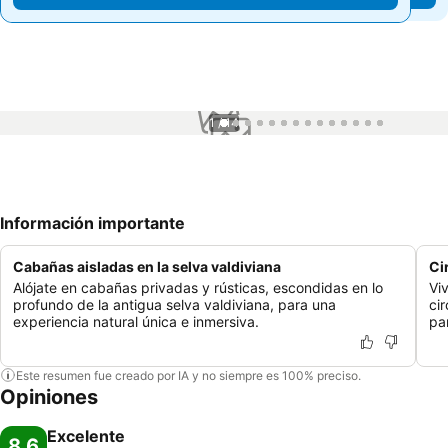
1 / 14
Información importante
Cabañas aisladas en la selva valdiviana
Ci
Alójate en cabañas privadas y rústicas, escondidas en lo
Vi
profundo de la antigua selva valdiviana, para una
ci
experiencia natural única e inmersiva.
pa
Este resumen fue creado por IA y no siempre es 100% preciso.
Opiniones
Excelente
8,6