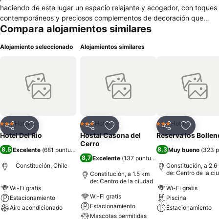
haciendo de este lugar un espacio relajante y acogedor, con toques
contemporáneos y preciosos complementos de decoración que
Compara alojamientos similares
caracterizan nuestras habitaciones y salón. Este hotel cuenta con
25 modernas habitaciones diseñadas pensando en las necesidades
Alojamiento seleccionado
Alojamientos similares
de los visitantes y otorgando el confort necesario para un descanso
reponedor. Además, cuenta con un Bar-Cafetería donde podrá
disfrutar de una excelente atención, una amplia gama de novedosos
tragos y aperitivos y también exquisitos dulces y pasteles
acompañados del mejor café. También hay un salón-comedor con
una capacidad máxima de 150 personas donde podrá disfrutar de
la mejor gastronomía, un amplio y acogedor lugar ideal para eventos
y/o capacitaciones.
Hotel
Hotel
Hotel
3 Estrellas
3 Estrellas
3 Estrellas
Compartir
Agregar a favoritos
Compartir
Agregar a favoritos
Compartir
Agregar 
Hotel Del Rio
Hostal Casona del
Reserva los Bollen
Cerro
8,5
8,3
Excelente
(
681 puntuaciones
)
Muy bueno
(
323 p
8,7
Excelente
(
137 puntuaciones
)
Constitución, Chile
Constitución, a 2.6
de: Centro de la ci
Constitución, a 1.5 km
de: Centro de la ciudad
Wi-Fi gratis
Wi-Fi gratis
Wi-Fi gratis
Estacionamiento
Piscina
Estacionamiento
Aire acondicionado
Estacionamiento
Mascotas permitidas