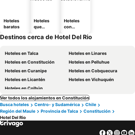
Hoteles
Hoteles
Hoteles
baratos
que
con
aceptan
estaciona
Destinos cerca de Hotel Del Rio
mascotas
miento
Hoteles en Talca
Hoteles en Linares
Hoteles en Constitución
Hoteles en Pelluhue
Hoteles en Curanipe
Hoteles en Cobquecura
Hoteles en Licantén
Hoteles en Vichuquén
Hoteles en Colbún
Ver todos los alojamientos en Constitución
Busca hoteles
Centro- y Sudamérica
Chile
Región del Maule
Provincia de Talca
Constitución
Hotel Del Rio
Facebook
Twitter
Insta
Yo