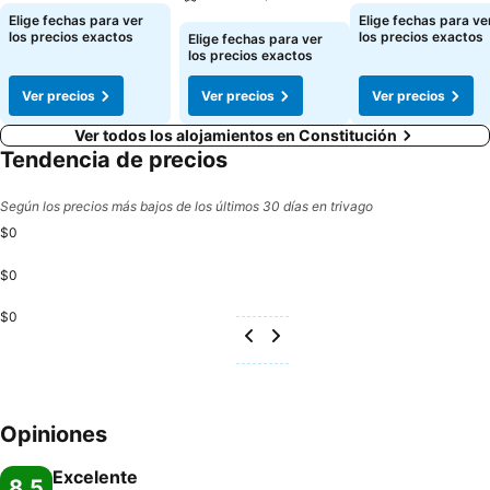
Ver precios
Ver precios
Elige fechas para ver
Elige fechas para ve
Ver precios
los precios exactos
los precios exactos
Elige fechas para ver
los precios exactos
Ver precios
Ver precios
Ver precios
Ver todos los alojamientos en Constitución
Tendencia de precios
Según los precios más bajos de los últimos 30 días en trivago
$0
$0
$0
Opiniones
Excelente
8,5