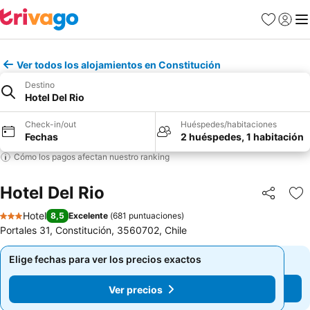
Favoritos
Iniciar 
Me
Ver todos los alojamientos en Constitución
Destino
Hotel Del Rio
Check-in/out
Huéspedes/habitaciones
Fechas
2 huéspedes, 1 habitación
Cómo los pagos afectan nuestro ranking
Hotel Del Rio
Compartir
Ag
Hotel
8,5
Excelente
(
681 puntuaciones
)
3 Estrellas
Portales 31, Constitución, 3560702, Chile
Elige fechas para ver los precios exactos
Elige fechas para ver los precios exactos
Ver precios
Ver precios