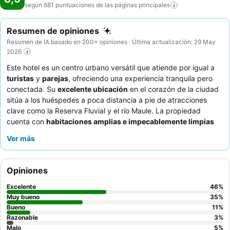
según 681 puntuaciones de las páginas
principales
Resumen de opiniones
Resumen de IA basado en 200+ opiniones · Última actualización: 29 May
2026
Este hotel es un centro urbano versátil que atiende por igual a
turistas
y
parejas
, ofreciendo una experiencia tranquila pero
conectada. Su
excelente ubicación
en el corazón de la ciudad
sitúa a los huéspedes a poca distancia a pie de atracciones
clave como la Reserva Fluvial y el río Maule. La propiedad
cuenta con
habitaciones amplias e impecablemente limpias
con camas cómodas, que garantizan una estancia de descanso.
Ver más
Los huéspedes elogian constantemente al personal por su
excepcional amabilidad y atención, y el desayuno recibe
grandes elogios por su abundancia, calidad y variedad. Para
Opiniones
una estancia más tranquila, los huéspedes deben considerar
solicitar una habitación en un piso superior para minimizar el
Excelente
46
%
ruido de las zonas comunes.
Muy bueno
35
%
Bueno
11
%
Razonable
3
%
Malo
5
%