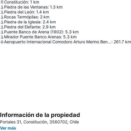
Constitución
:
1
km
Piedra de las Ventanas
:
1.3
km
Piedra del León
:
1.4
km
Rocas Termópilas
:
2
km
Piedra de la Iglesia
:
2.4
km
Piedra del Elefante
:
2.9
km
Puente Banco de Arena (1902)
:
5.3
km
Mirador Puente Banco Arenas
:
5.3
km
Aeropuerto Internacional Comodoro Arturo Merino Benítez
:
261.7
km
Información de la propiedad
Ampliar mapa
Portales 31, Constitución, 3560702, Chile
Ver más