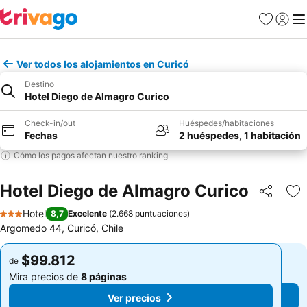
Favoritos
Iniciar 
Me
Ver todos los alojamientos en Curicó
Destino
Hotel Diego de Almagro Curico
Check-in/out
Huéspedes/habitaciones
Fechas
2 huéspedes, 1 habitación
Cómo los pagos afectan nuestro ranking
Hotel Diego de Almagro Curico
Compartir
Ag
Hotel
8,7
Excelente
(
2.668 puntuaciones
)
3 Estrellas
Argomedo 44, Curicó, Chile
$99.812
$99.812
de
de
Mira precios de
8 páginas
Mira precios de
8 páginas
Ver precios
Ver precios