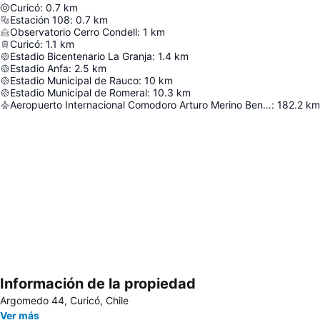
Curicó
:
0.7
km
Estación 108
:
0.7
km
Observatorio Cerro Condell
:
1
km
Curicó
:
1.1
km
Estadio Bicentenario La Granja
:
1.4
km
Estadio Anfa
:
2.5
km
Estadio Municipal de Rauco
:
10
km
Estadio Municipal de Romeral
:
10.3
km
Aeropuerto Internacional Comodoro Arturo Merino Benítez
:
182.2
km
Información de la propiedad
Ampliar mapa
Argomedo 44, Curicó, Chile
Ver más