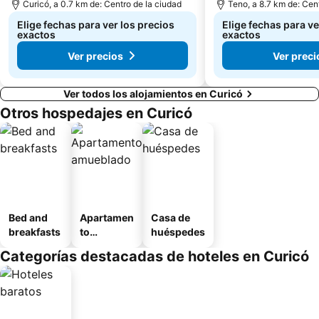
Curicó, a 0.7 km de: Centro de la ciudad
Teno, a 8.7 km de: Cen
Elige fechas para ver los precios
Elige fechas para ve
exactos
exactos
Ver precios
Ver preci
Ver todos los alojamientos en Curicó
Otros hospedajes en Curicó
Bed and
Apartamen
Casa de
breakfasts
to
huéspedes
amueblad
Categorías destacadas de hoteles en Curicó
o