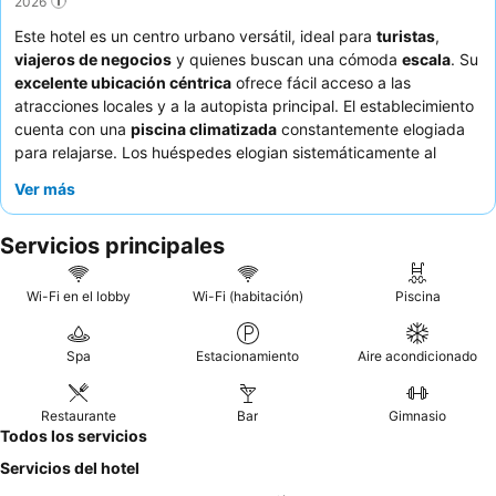
2026
Este hotel es un centro urbano versátil, ideal para
turistas
,
viajeros de negocios
y quienes buscan una cómoda
escala
. Su
excelente ubicación céntrica
ofrece fácil acceso a las
atracciones locales y a la autopista principal. El establecimiento
cuenta con una
piscina climatizada
constantemente elogiada
para relajarse. Los huéspedes elogian sistemáticamente al
personal atento y cordial
y el
desayuno bufé
"espectacular" y
Ver más
"completo". Para una experiencia más tranquila, los huéspedes
pueden considerar solicitar una habitación que no dé a la calle
Servicios principales
principal.
Wi-Fi en el lobby
Wi-Fi (habitación)
Piscina
Spa
Estacionamiento
Aire acondicionado
Restaurante
Bar
Gimnasio
Todos los servicios
Servicios del hotel