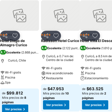
Hotel
Hotel
Hotel
3 Estrellas
4 Estrellas
4 Estrellas
Compartir
Agregar a favoritos
Compartir
Agregar a favoritos
Compartir
Agregar 
Hotel Diego de
Radisson Hotel Curico
Hotel Villa El Des
Almagro Curico
8,8
8,5
Excelente
(
2.122 puntuaciones
Excelente
)
(
1.610 
8,7
Excelente
(
2.668 puntuaciones
)
Curicó, a 0.7 km de:
Curicó, a 8.5 km de
Centro de la ciudad
Centro de la ciuda
Curicó, Chile
Wi-Fi gratis
Wi-Fi gratis
Wi-Fi gratis
Aire acondicionado
Piscina
Piscina
Restaurante
Estacionamiento
Spa
$47.953
$63.525
de
de
$99.812
de
Mira precios de
10
Mira precios de
2
Mira precios de
8
páginas
páginas
páginas
Ver precios
Ver precios
Ver precios