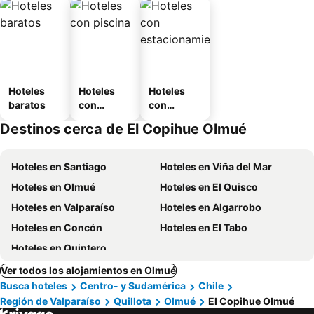
Hoteles
Hoteles
Hoteles
baratos
con
con
piscina
estaciona
Destinos cerca de El Copihue Olmué
miento
Hoteles en Santiago
Hoteles en Viña del Mar
Hoteles en Olmué
Hoteles en El Quisco
Hoteles en Valparaíso
Hoteles en Algarrobo
Hoteles en Concón
Hoteles en El Tabo
Hoteles en Quintero
Ver todos los alojamientos en Olmué
Busca hoteles
Centro- y Sudamérica
Chile
Región de Valparaíso
Quillota
Olmué
El Copihue Olmué