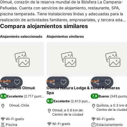
Olmué, corazón de la reserva mundial de la Biósfera La Campana-
Peñuelas. Cuenta con servicios de alojamiento, restaurante, SPA,
piscina temperada. Tiene instalaciones lindas y adecuadas para la
realización de actividades familiares, empresariales, y tercera edad.
Compara alojamientos similares
Hostería El Copihue cuenta con premios por su trayectoria, calidad,
excelencia y tradición, la que se inicia en 1956 con los abuelos
Alojamiento seleccionado
Alojamientos similares
originarios de Alemania. Así mismo cuenta con el sello de calidad
turística "Q" (Quality) en categoría: "Hostería - Lujo". Su
gastronomía es variada, incluyendo recetas auténticas alemanas a
la hora del té, como platos típicos chilenos aplaudidos por
entendidos. El almuerzo buffet de fines de semana, complementa y
da mayor realce a la estadía en las lindas y acogedoras
habitaciones, cálidamente decoradas. Actualmente están a cargo
los 3 hermanos, nietos de los fundadores, manteniéndolo vigente y
Hotel
Hotel
Hotel
4 Estrellas
3 Estrellas
3 Estrellas
Compartir
Agregar a favoritos
Compartir
Agregar a favoritos
Compartir
Agregar 
renovado, siempre ofreciendo novedades que hagan la propuesta
El Copihue Olmué
Olmue Natura Lodge &
Hotel Palmeras
un lugar ideal para su descanso, relajación, vida en familia, o
Spa
8,9
7,8
Excelente
(
2.717 puntuaciones
)
Bueno
(
345 punt
actividades empresariales.
9,0
Excelente
(
2.413 puntuaciones
)
Olmué, Chile
Quillota, a 0.3 km d
Centro de la ciuda
Olmué, a 0.6 km de:
Centro de la ciudad
Wi-Fi gratis
Wi-Fi gratis
Wi-Fi gratis
Piscina
Estacionamiento