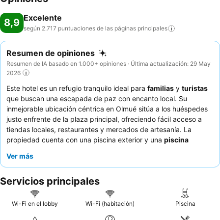
Excelente
8,9
según 2.717 puntuaciones de las páginas
principales
Resumen de opiniones
Resumen de IA basado en 1.000+ opiniones · Última actualización: 29 May
2026
Este hotel es un refugio tranquilo ideal para
familias
y
turistas
que buscan una escapada de paz con encanto local. Su
inmejorable ubicación céntrica en Olmué sitúa a los huéspedes
justo enfrente de la plaza principal, ofreciendo fácil acceso a
tiendas locales, restaurantes y mercados de artesanía. La
propiedad cuenta con una piscina exterior y una
piscina
cubierta climatizada
, además de un amplio parque infantil,
Ver más
para satisfacer diversas necesidades recreativas. Los
huéspedes elogian constantemente al atento y amable personal,
Servicios principales
y el
desayuno bufé
es frecuentemente destacado por su
abundancia y variedad, con auténtica cocina chilena. Para una
experiencia verdaderamente relajante, considere reservar una
Wi-Fi en el lobby
Wi-Fi (habitación)
Piscina
habitación con
jacuzzi privado
.