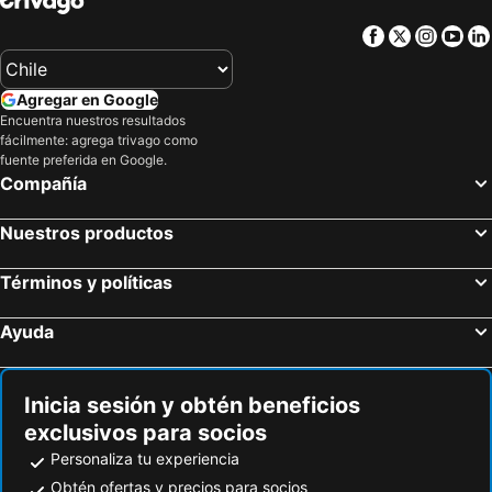
Facebook
Twitter
Insta
Yo
Agregar en Google
Encuentra nuestros resultados
fácilmente: agrega trivago como
fuente preferida en Google.
Compañía
Nuestros productos
Términos y políticas
Ayuda
Inicia sesión y obtén beneficios
exclusivos para socios
Personaliza tu experiencia
Obtén ofertas y precios para socios