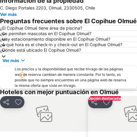
Información de la propiedad
C. Diego Portales 2203, Olmué, 2330505, Chile
Jardín Botánico
Festival Internacional de la Canción
Ver más
Parque Reloj de Flores
Universidad Técnica Federico Santa María
Preguntas frecuentes sobre El Copihue Olmué
Plaza Sotomayor
Playa Acapulco
¿El Copihue Olmué tiene área de piscina?
¿Se permiten mascotas en El Copihue Olmué?
Playa Cochoa
Teatro Municipal
¿Hay estacionamiento disponible en El Copihue Olmué?
Miramar
Plaza José Francisco Vergara
¿A qué hora es el check-in y check-out en El Copihue Olmué?
¿Dónde está ubicado El Copihue Olmué?
Playa el Sol
Caleta Abarca
Ver más
Puerto de Valparaiso
Club Viña del Mar
Los precios y la disponibilidad que recibe trivago de las páginas
Muelle Vergara
Aeropuerto Viña del Mar
web de reserva cambian de manera constante. Por lo tanto, es
Laguna Sausalito
Las Salinas
posible que no siempre encuentres en una página web de reserva
la misma oferta que viste en trivago.
Plaza Libertador Bernardo OHiggins
Arco Británico
Hoteles con mejor puntuación en Olmué
Castillo Wulff
Parque Italia
Opción destacada
Compartir
Agregar a favoritos
Compartir
Agregar a fav
Palacio Rioja
Museo de Arqueologia e Historia Francisco Fonck
Parque Costero
Pablo Neruda
El Encanto