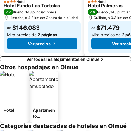
Hotel
Hotel
4 Estrellas
3 Estrellas
Hotel Fundo Las Tortolas
Hotel Palmeras
7,7
7,8
Bueno
(
148 puntuaciones
)
Bueno
(
345 puntuac
Limache, a 4.2 km de: Centro de la ciudad
Quillota, a 0.3 km de: 
$146.083
$71.479
de
de
Mira precios de
2 páginas
Mira precios de
2 pá
Ver precios
Ver preci
Ver todos los alojamientos en Olmué
Otros hospedajes en Olmué
Hotel
Apartamen
to
amueblad
Categorías destacadas de hoteles en Olmué
o