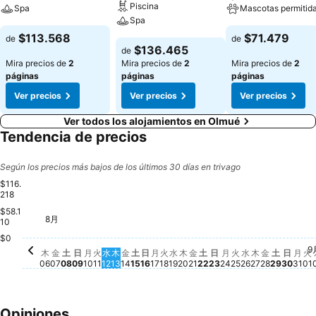
Piscina
Spa
Mascotas permitid
Spa
$113.568
$71.479
de
de
$136.465
de
Mira precios de
2
Mira precios de
2
Mira precios de
2
páginas
páginas
páginas
Ver precios
Ver precios
Ver precios
Ver todos los alojamientos en Olmué
Tendencia de precios
Según los precios más bajos de los últimos 30 días en trivago
$116.
218
$58.1
8月
火, 8月 25
$116.218
木, 8月 20
$115.912
土, 8月 
$115.17
木, 8月 06
$114.328
金, 8月 07
$114.328
土, 8月 08
$114.328
日, 8月 09
$114.328
月, 8月 10
$114.444
火, 8月 11
$114.444
水, 8月 12
$114.444
木, 8月 13
$114.444
金, 8月 14
$114.328
土, 8月 15
$114.624
日, 8月 16
$114.328
月, 8月 17
$114.328
火, 8月 18
$114.328
水, 8月 19
$114.328
金, 8月 21
$114.328
土, 8月 22
$114.592
日, 8月 23
$114.444
月, 8月 24
$114.328
水, 8月 26
$114.444
木, 8月 27
$114.328
金, 8月 2
$114.328
日, 8
$114.
月,
$11
10
$0
9
火
N
木
金
土
日
月
火
水
木
金
土
日
月
火
水
木
金
土
日
月
火
水
木
金
土
日
月
火
06
07
08
09
10
11
12
13
14
15
16
17
18
19
20
21
22
23
24
25
26
27
28
29
30
31
01
Opiniones