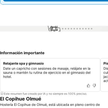
1 / 14
Información importante
Relajante spa y gimnasio
Pi
Date un capricho con sesiones de masaje, relájate en la
Dis
sauna o mantén tu rutina de ejercicio en el gimnasio del
cu
hotel.
ja
ac
Este resumen fue creado por IA y no siempre es 100% preciso.
El Copihue Olmué
Hostería El Copihue de Olmué, está ubicada en pleno centro de