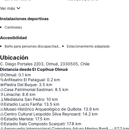
Ver más
Instalaciones deportivas
Caminatas
Accesibilidad
Baño para personas discapacitadas
Estacionamiento adaptado
Ubicación
C. Diego Portales 2203, Olmué, 2330505, Chile
Distancia desde El Copihue Olmué
Olmué
:
0.1
km
Anfiteatro El Patagual
:
0.2
km
Piedra Del Buque
:
3.5
km
Casa Patrimonial Eastman
:
8.5
km
Limache
:
8.6
km
Medialuna San Pedro
:
10
km
Estadio Lucio Fariña
:
13.5
km
Museo Histórico Arqueológico de Quillota
:
13.9
km
Centro Cultural Leopoldo Silva Reynoard
:
14.2
km
Estadio Marista
:
17.5
km
Estadio Ítalo Composto Scarpati
:
17.8
km
Aeropuerto Internacional Comodoro Arturo Merino Benítez
:
57.2
km