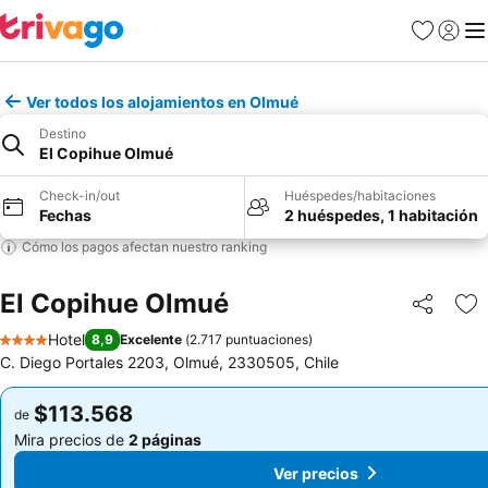
Favoritos
Iniciar 
Me
Ver todos los alojamientos en Olmué
Destino
El Copihue Olmué
Check-in/out
Huéspedes/habitaciones
Fechas
2 huéspedes, 1 habitación
Cómo los pagos afectan nuestro ranking
El Copihue Olmué
Compartir
Ag
Hotel
8,9
Excelente
(
2.717 puntuaciones
)
4 Estrellas
C. Diego Portales 2203, Olmué, 2330505, Chile
$113.568
$113.568
de
de
Mira precios de
2 páginas
Mira precios de
2 páginas
Ver precios
Ver precios