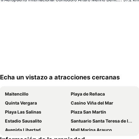
Echa un vistazo a atracciones cercanas
Ampliar mapa
Maitencillo
Playa de Reñaca
Quinta Vergara
Casino Viña del Mar
Playa Las Salinas
Plaza San Martín
Estadio Sausalito
Santuario Santa Teresa de los Andes
Avenida Libertad
Mall Marina Arauco
Cerro Alegre
Valparaíso Sporting Club