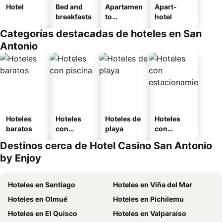
Hotel
Bed and
Apartamen
Apart-
breakfasts
to
hotel
amueblad
Categorías destacadas de hoteles en San
o
Antonio
Hoteles
Hoteles
Hoteles de
Hoteles
baratos
con
playa
con
piscina
estaciona
Destinos cerca de Hotel Casino San Antonio
miento
by Enjoy
Hoteles en Santiago
Hoteles en Viña del Mar
Hoteles en Olmué
Hoteles en Pichilemu
Hoteles en El Quisco
Hoteles en Valparaíso