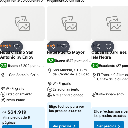
Alojamiento seleccionado
Alojamientos similares
Hotel
Hotel
Hotel
4 Estrellas
3 Estrellas
Compartir
Agregar a favoritos
Compartir
Agregar a favoritos
Compartir
Agregar 
Hotel Casino San
Hotel Puerto Mayor
Cabanas Jardines
Antonio by Enjoy
Isla Negra
7,7
Bueno
(
547 puntuaciones
)
7,9
9,4
Bueno
(
5.202 puntuaciones
)
Excelente
(
87 pun
San Antonio, a 1.9 km
de: Centro de la ciudad
San Antonio, Chile
El Tabo, a 0.7 km d
Centro de la ciuda
Wi-Fi gratis
Wi-Fi gratis
Estacionamiento
Estacionamiento
Estacionamiento
Aire acondicionado
Restaurante
Elige fechas para ver
los precios exactos
$64.919
Elige fechas para ve
de
los precios exactos
Mira precios de
8
páginas
Ver precios
Ver precios