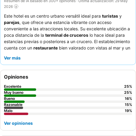
Resumen de IA basado en 300+ opiniones · Última actualización: 29 May
2026
Este hotel es un centro urbano versátil ideal para
turistas
y
parejas
, que ofrece una estancia vibrante con acceso
conveniente a las atracciones locales. Su excelente ubicación a
poca distancia de la
terminal de cruceros
lo hace ideal para
estancias previas o posteriores a un crucero. El establecimiento
cuenta con un
restaurante
bien valorado con vistas al mar y un
menú variado, complementado por una animada zona de bar.
Ver más
Los huéspedes elogian constantemente al
personal amable y
servicial
, especialmente al equipo de recepción, por su atento
servicio. Para aquellos que buscan mayor comodidad, se
Opiniones
recomienda solicitar una habitación con
vistas al puerto
para
disfrutar del pintoresco entorno.
Excelente
25
%
Muy bueno
25
%
Bueno
16
%
Razonable
15
%
Malo
19
%
Ver opiniones