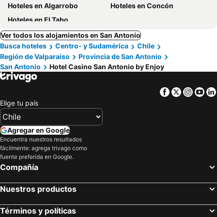
Hoteles en Algarrobo
Hoteles en Concón
Hoteles en El Tabo
Ver todos los alojamientos en San Antonio
Busca hoteles
Centro- y Sudamérica
Chile
Región de Valparaíso
Provincia de San Antonio
San Antonio
Hotel Casino San Antonio by Enjoy
Facebook
Twitter
Insta
Yo
Elige tu país
Agregar en Google
Encuentra nuestros resultados
fácilmente: agrega trivago como
fuente preferida en Google.
Compañía
Nuestros productos
Términos y políticas