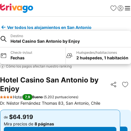
Favoritos
Iniciar 
Me
Ver todos los alojamientos en San Antonio
Destino
Hotel Casino San Antonio by Enjoy
Check-in/out
Huéspedes/habitaciones
Fechas
2 huéspedes, 1 habitación
Cómo los pagos afectan nuestro ranking
Hotel Casino San Antonio by
Enjoy
Compartir
Ag
Hotel
7,9
Bueno
(
5.202 puntuaciones
)
4 Estrellas
Dr. Néstor Fernández Thomas 83, San Antonio, Chile
$64.919
$64.919
de
de
Mira precios de
8 páginas
Mira precios de
8 páginas