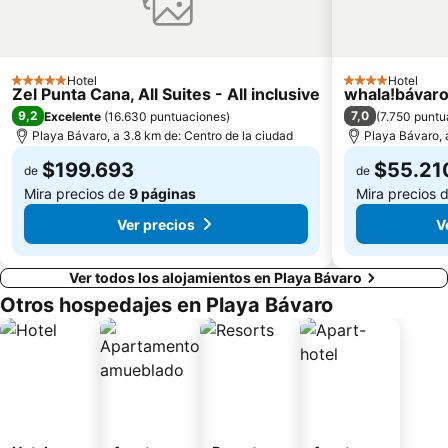
Hotel
Hotel
5 Estrellas
4 Estrellas
Zel Punta Cana, All Suites - All inclusive
whala!bávar
9,2
7,0
Excelente
(
16.630 puntuaciones
)
(
7.750 puntu
Playa Bávaro, a 3.8 km de: Centro de la ciudad
Playa Bávaro, 
$199.693
$55.21
de
de
Mira precios de
9 páginas
Mira precios 
Ver precios
V
Ver todos los alojamientos en Playa Bávaro
Otros hospedajes en Playa Bávaro