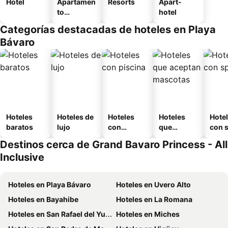
Hotel
Apartamen
Resorts
Apart-
to
hotel
amueblad
Categorías destacadas de hoteles en Playa
o
Bávaro
Hoteles
Hoteles de
Hoteles
Hoteles
Hote
baratos
lujo
con
que
con 
piscina
aceptan
Destinos cerca de Grand Bavaro Princess - All
mascotas
Inclusive
Hoteles en Playa Bávaro
Hoteles en Uvero Alto
Hoteles en Bayahibe
Hoteles en La Romana
Hoteles en San Rafael del Yuma
Hoteles en Miches