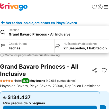
Favoritos
Iniciar 
Me
Ver todos los alojamientos en Playa Bávaro
Destino
Grand Bavaro Princess - All Inclusive
Check-in/out
Huéspedes/habitaciones
Fechas
2 huéspedes, 1 habitación
Cómo los pagos afectan nuestro ranking
Grand Bavaro Princess - All
Inclusive
Compartir
Ag
Hotel
8,4
Muy bueno
(
42.666 puntuaciones
)
5 Estrellas
Playas de Bávaro, Playa Bávaro, 23000, República Dominicana
$134.437
$134.437
de
de
Mira precios de
5 páginas
Mira precios de
5 páginas