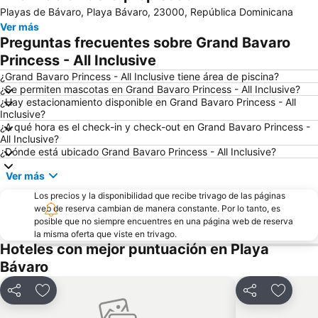
Playas de Bávaro, Playa Bávaro, 23000, República Dominicana
Ver más
Preguntas frecuentes sobre Grand Bavaro
Princess - All Inclusive
¿Grand Bavaro Princess - All Inclusive tiene área de piscina?
¿Se permiten mascotas en Grand Bavaro Princess - All Inclusive?
¿Hay estacionamiento disponible en Grand Bavaro Princess - All
Inclusive?
¿A qué hora es el check-in y check-out en Grand Bavaro Princess -
All Inclusive?
¿Dónde está ubicado Grand Bavaro Princess - All Inclusive?
Ver más
Los precios y la disponibilidad que recibe trivago de las páginas
web de reserva cambian de manera constante. Por lo tanto, es
posible que no siempre encuentres en una página web de reserva
la misma oferta que viste en trivago.
Hoteles con mejor puntuación en Playa
Bávaro
Compartir
Agregar a favoritos
Compartir
Agregar