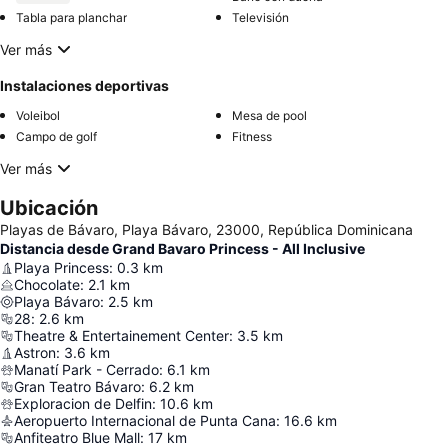
Tabla para planchar
Televisión
Ver más
Instalaciones deportivas
Voleibol
Mesa de pool
Campo de golf
Fitness
Ver más
Ubicación
Playas de Bávaro, Playa Bávaro, 23000, República Dominicana
Distancia desde Grand Bavaro Princess - All Inclusive
Playa Princess
:
0.3
km
Chocolate
:
2.1
km
Playa Bávaro
:
2.5
km
28
:
2.6
km
Theatre & Entertainement Center
:
3.5
km
Astron
:
3.6
km
Manatí Park - Cerrado
:
6.1
km
Gran Teatro Bávaro
:
6.2
km
Exploracion de Delfin
:
10.6
km
Aeropuerto Internacional de Punta Cana
:
16.6
km
Anfiteatro Blue Mall
:
17
km