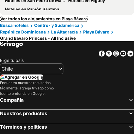
Hoteles en San Pedro de Macoris
Hoteles en Higüey
Hoteles en Ramón Santana
Ver todos los alojamientos en Playa Bávaro
Busca hoteles
Centro- y Sudamérica
República Dominicana
La Altagracía
Playa Bávaro
Grand Bavaro Princess - All Inclusive
Facebook
Twitter
Insta
Yo
Elige tu país
Agregar en Google
Encuentra nuestros resultados
fácilmente: agrega trivago como
fuente preferida en Google.
Compañía
Nuestros productos
Términos y políticas