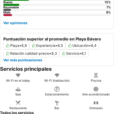
huéspedes que reserven todo incluido disponen de extras
Bueno
15
%
Razonable
7
%
especiales como aperitivos, así como una selección de bebidas con
Malo
8
%
y sin alcohol. Para el desayuno, almuerzo y cena, los huéspedes
pueden comer de bufé o a la carta (cena). A petición, se preparan
Ver opiniones
platos dietéticos, comidas sin gluten y platos vegetarianos.
Asimismo, el complejo ofrece propuestas gastronómicas especiales.
Tarjetas de crédito: Se aceptan las siguientes tarjetas de crédito:
Puntuación superior al promedio en Playa Bávaro
American Express, Visa y MasterCard.
Playa
•
8,8
Experiencia
•
8,5
Ubicación
•
8,4
Relación calidad-precio
•
8,3
Servicio
•
8,1
Ver más puntuaciones
Servicios principales
Wi-Fi en el lobby
Wi-Fi (habitación)
Piscina
Spa
Estacionamiento
Aire acondicionado
Restaurante
Bar
Gimnasio
Todos los servicios