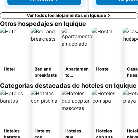
Ver todos los alojamientos en Iquique
Otros hospedajes en Iquique
Hotel
Bed and
Apartamen
Hostel
Casa
breakfasts
to
hués
amueblad
Categorías destacadas de hoteles en Iquique
o
Hoteles
Hoteles
Hoteles
Hoteles
Hotel
baratos
con
que
con spa
play