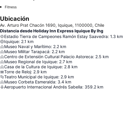
Fitness
Ubicación
Av. Arturo Prat Chacón 1690, Iquique, 1100000, Chile
Distancia desde Holiday Inn Express Iquique By Ihg
Estadio Tierra de Campeones Ramón Estay Saavedra
:
1.3
km
Iquique
:
2.1
km
Museo Naval y Marítimo
:
2.2
km
Museo Militar Tarapacá
:
2.2
km
Centro de Extensión Cultural Palacio Astoreca
:
2.5
km
Museo Regional de Iquique
:
2.7
km
Casa de la Cultura de Iquique
:
2.8
km
Torre de Reloj
:
2.9
km
Teatro Municipal de Iquique
:
2.9
km
Museo Corbeta Esmeralda
:
3.4
km
Aeropuerto Internacional Andrés Sabella
:
359.2
km