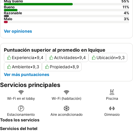
calle.
Muy bueno
55
%
Bueno
11
%
Razonable
4
%
Malo
3
%
Ver opiniones
Puntuación superior al promedio en Iquique
Experiencia
•
9,4
Actividades
•
9,4
Ubicación
•
9,3
Ambiente
•
9,3
Propiedad
•
8,9
Ver más puntuaciones
Servicios principales
Wi-Fi en el lobby
Wi-Fi (habitación)
Piscina
Estacionamiento
Aire acondicionado
Gimnasio
Todos los servicios
Servicios del hotel