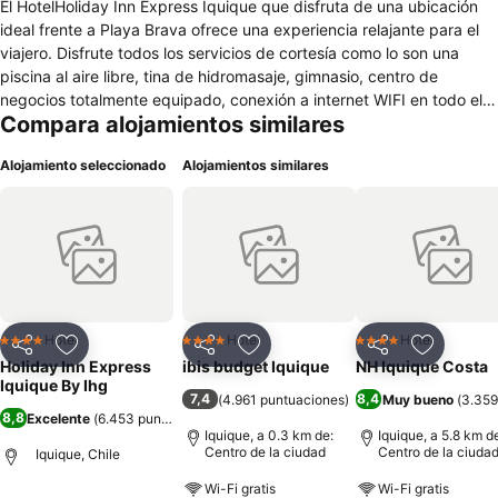
El HotelHoliday Inn Express Iquique que disfruta de una ubicación
ideal frente a Playa Brava ofrece una experiencia relajante para el
viajero. Disfrute todos los servicios de cortesía como lo son una
piscina al aire libre, tina de hidromasaje, gimnasio, centro de
negocios totalmente equipado, conexión a internet WIFI en todo el
Compara alojamientos similares
hotel, desayuno buffet y café de cortesía 24 horas.
Alojamiento seleccionado
Alojamientos similares
Hotel
Hotel
Hotel
4 Estrellas
4 Estrellas
4 Estrellas
Compartir
Agregar a favoritos
Compartir
Agregar a favoritos
Compartir
Agregar 
Holiday Inn Express
ibis budget Iquique
NH Iquique Costa
Iquique By Ihg
7,4
8,4
(
4.961 puntuaciones
)
Muy bueno
(
3.359
8,8
Excelente
(
6.453 puntuaciones
)
Iquique, a 0.3 km de:
Iquique, a 5.8 km d
Centro de la ciudad
Centro de la ciuda
Iquique, Chile
Wi-Fi gratis
Wi-Fi gratis