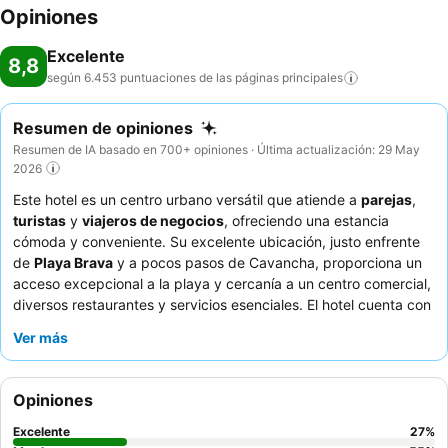
Opiniones
Excelente
8,8
según 6.453 puntuaciones de las páginas
principales
Resumen de opiniones
Resumen de IA basado en 700+ opiniones · Última actualización: 29 May
2026
Este hotel es un centro urbano versátil que atiende a
parejas
,
turistas
y
viajeros de negocios
, ofreciendo una estancia
cómoda y conveniente. Su excelente ubicación, justo enfrente
de
Playa Brava
y a pocos pasos de Cavancha, proporciona un
acceso excepcional a la playa y cercanía a un centro comercial,
diversos restaurantes y servicios esenciales. El hotel cuenta con
una refrescante
piscina
y un
jacuzzi
, perfectos para relajarse
Ver más
después de un día de exploración o reuniones. Los huéspedes
elogian constantemente al
personal y el servicio
excepcionales
, así como el
desayuno buffet variado y de alta
Opiniones
calidad
. Para una experiencia más tranquila, considere solicitar
una habitación con vistas al jardín para minimizar el ruido de la
Excelente
27
%