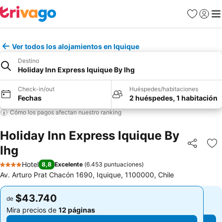
Favoritos
Iniciar 
Me
Ver todos los alojamientos en Iquique
Destino
Holiday Inn Express Iquique By Ihg
Check-in/out
Huéspedes/habitaciones
Fechas
2 huéspedes, 1 habitación
Cómo los pagos afectan nuestro ranking
Holiday Inn Express Iquique By
Ihg
Compartir
Ag
Hotel
8,8
Excelente
(
6.453 puntuaciones
)
4 Estrellas
Av. Arturo Prat Chacón 1690, Iquique, 1100000, Chile
$43.740
$43.740
de
de
Mira precios de
12 páginas
Mira precios de
12 páginas