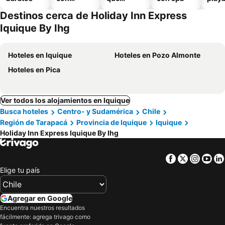
piscina
aceptan
Destinos cerca de Holiday Inn Express
mascotas
Iquique By Ihg
Hoteles en Iquique
Hoteles en Pozo Almonte
Hoteles en Pica
Ver todos los alojamientos en Iquique
Busca hoteles
Centro- y Sudamérica
Chile
Región de Tarapacá
Provincia de Iquique
Iquique
Holiday Inn Express Iquique By Ihg
Facebook
Twitter
Insta
Yo
Elige tu país
Agregar en Google
Encuentra nuestros resultados
fácilmente: agrega trivago como