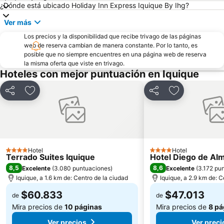
¿Dónde está ubicado Holiday Inn Express Iquique By Ihg?
Ver más
Los precios y la disponibilidad que recibe trivago de las páginas
web de reserva cambian de manera constante. Por lo tanto, es
posible que no siempre encuentres en una página web de reserva
la misma oferta que viste en trivago.
Hoteles con mejor puntuación en Iquique
Compartir
Agregar a favoritos
Compartir
Agregar a fav
Hotel
Hotel
4 Estrellas
4 Estrellas
Terrado Suites Iquique
Hotel Diego de Al
8,5
8,6
Excelente
(
3.080 puntuaciones
)
Excelente
(
3.172 pu
Iquique, a 1.6 km de: Centro de la ciudad
Iquique, a 2.9 km de: C
$60.833
$47.013
de
de
Mira precios de
10 páginas
Mira precios de
8 pá
Ver precios
Ver preci