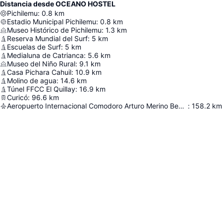
Distancia desde OCEANO HOSTEL
Pichilemu
:
0.8
km
Estadio Municipal Pichilemu
:
0.8
km
Museo Histórico de Pichilemu
:
1.3
km
Reserva Mundial del Surf
:
5
km
Escuelas de Surf
:
5
km
Medialuna de Catrianca
:
5.6
km
Museo del Niño Rural
:
9.1
km
Casa Pichara Cahuil
:
10.9
km
Molino de agua
:
14.6
km
Túnel FFCC El Quillay
:
16.9
km
Curicó
:
96.6
km
Aeropuerto Internacional Comodoro Arturo Merino Benítez
:
158.2
km