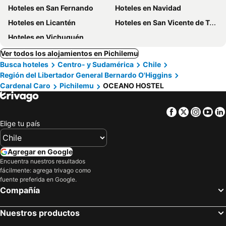
Hoteles en San Fernando
Hoteles en Navidad
Hoteles en Licantén
Hoteles en San Vicente de Tagua
Hoteles en Vichuquén
Ver todos los alojamientos en Pichilemu
Busca hoteles
Centro- y Sudamérica
Chile
Región del Libertador General Bernardo O'Higgins
Cardenal Caro
Pichilemu
OCEANO HOSTEL
Facebook
Twitter
Insta
Yo
Elige tu país
Agregar en Google
Encuentra nuestros resultados
fácilmente: agrega trivago como
fuente preferida en Google.
Compañía
Nuestros productos