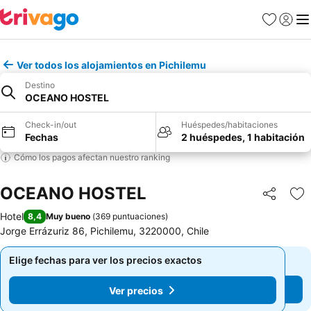
Favoritos
Iniciar 
Me
Ver todos los alojamientos en Pichilemu
Destino
OCEANO HOSTEL
Check-in/out
Huéspedes/habitaciones
Fechas
2 huéspedes, 1 habitación
Cómo los pagos afectan nuestro ranking
OCEANO HOSTEL
Compartir
Ag
Hotel
8,4
Muy bueno
(
369 puntuaciones
)
Jorge Errázuriz 86, Pichilemu, 3220000, Chile
Elige fechas para ver los precios exactos
Elige fechas para ver los precios exactos
Ver precios
Ver precios