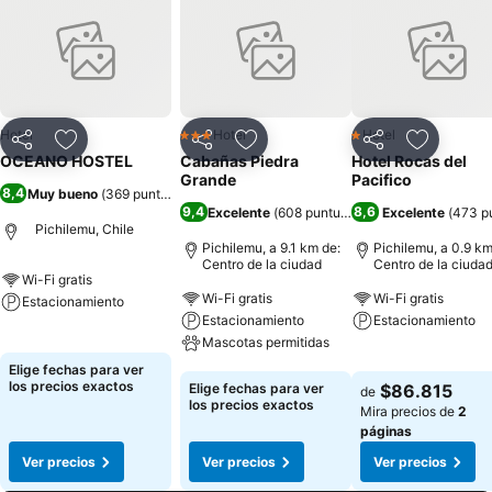
Hotel
Hotel
Hotel
3 Estrellas
1 Estrellas
Compartir
Agregar a favoritos
Compartir
Agregar a favoritos
Compartir
Agregar 
OCEANO HOSTEL
Cabañas Piedra
Hotel Rocas del
Grande
Pacifico
8,4
Muy bueno
(
369 puntuaciones
)
9,4
8,6
Excelente
(
608 puntuaciones
Excelente
)
(
473 p
Pichilemu, Chile
Pichilemu, a 9.1 km de:
Pichilemu, a 0.9 km
Centro de la ciudad
Centro de la ciuda
Wi-Fi gratis
Wi-Fi gratis
Wi-Fi gratis
Estacionamiento
Estacionamiento
Estacionamiento
Ver precios
Mascotas permitidas
Ver precios
Elige fechas para ver
Ver precios
los precios exactos
Elige fechas para ver
$86.815
de
los precios exactos
Mira precios de
2
páginas
Ver precios
Ver precios
Ver precios