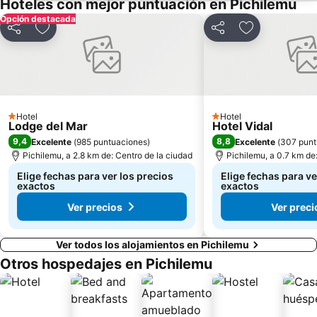
Hoteles con mejor puntuación en Pichilemu
Opción destacada
Compartir
Agregar a favoritos
Compartir
Agregar a fav
Hotel
Hotel
1 Estrellas
1 Estrellas
Lodge del Mar
Hotel Vidal
9,4
8,8
Excelente
(
985 puntuaciones
)
Excelente
(
307 punt
Pichilemu, a 2.8 km de: Centro de la ciudad
Pichilemu, a 0.7 km de
Elige fechas para ver los precios
Elige fechas para ve
exactos
exactos
Ver precios
Ver preci
Ver todos los alojamientos en Pichilemu
Otros hospedajes en Pichilemu