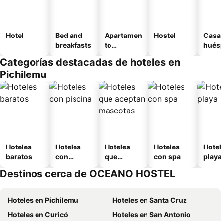
Hotel
Bed and
Apartamen
Hostel
Casa
breakfasts
to
hués
amueblad
Categorías destacadas de hoteles en
o
Pichilemu
Hoteles
Hoteles
Hoteles
Hoteles
Hotel
baratos
con
que
con spa
play
piscina
aceptan
Destinos cerca de OCEANO HOSTEL
mascotas
Hoteles en Pichilemu
Hoteles en Santa Cruz
Hoteles en Curicó
Hoteles en San Antonio