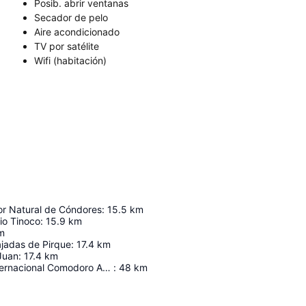
Posib. abrir ventanas
Secador de pelo
Aire acondicionado
TV por satélite
Wifi (habitación)
or Natural de Cóndores
:
15.5
km
rio Tinoco
:
15.9
km
m
ajadas de Pirque
:
17.4
km
Juan
:
17.4
km
Aeropuerto Internacional Comodoro Arturo Merino Benítez
:
48
km