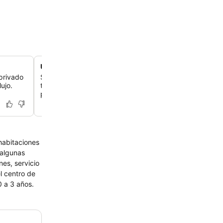
Un viaje culinario alsaciano auténtico
privado
Saborea la exquisita cocina francesa, con platos alsaci
ujo.
tradicionales como la sopa de cebolla y la crème brûlée
preparado con ingredientes frescos y de calidad.
 algunas
en pareja. Niños de 0 a 3 años.