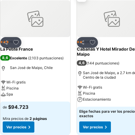
Agregar a favoritos
Agregar a favoritos
Hotel
Hotel
3 Estrellas
2 Estrellas
Compartir
Compartir
La Petite France
Cabanas Y Hotel Mirador De
Maipo
8,6
Excelente
(
2.103 puntuaciones
)
4,6
(
144 puntuaciones
)
San José de Maipo, Chile
San José de Maipo, a 2.7 km d
Centro de la ciudad
Wi-Fi gratis
Wi-Fi gratis
Piscina
Piscina
Spa
Estacionamiento
$94.723
de
Elige fechas para ver los precio
exactos
Mira precios de
2 páginas
Ver precios
Ver precios