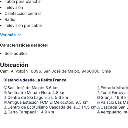
Tabla para planchar
Televisión
Calefacción central
Radio
Televisión por cable
Ver más
Características del hotel
Solo adultos
Ubicación
Cam. Al Volcán 16096, San José de Maipo, 9460000, Chile
Distancia desde La Petite France
San José de Maipo
:
3.6
km
Entrada Mirad
Anfiteatro Mundo Flora
:
4.8
km
Túnel Ferrovia
Centro de Ski Lagunillas
:
5.6
km
Granja
:
16.8
k
Antigua Estación FCM El Melocotón
:
9.5
km
Palacio Las M
Centro de Ecoturismo Cascada de las Ánimas
:
14.5
km
Cascada San 
Cerro Tarapacá
:
14.9
km