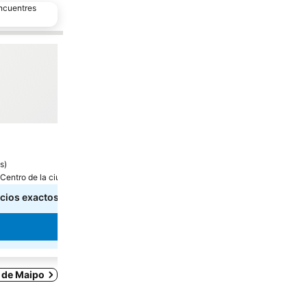
encuentres
Agregar a favoritos
Compartir
Hotel
El Cielo Lodge Experience
/
es
)
Puntuación no disponible
Centro de la ciudad
San José de Maipo, a 10.5 km de: Centro de la ciuda
ecios exactos
Elige fechas para ver los precios exactos
Ver precios
é de Maipo