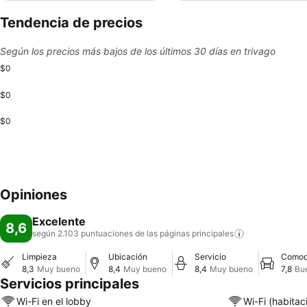
Tendencia de precios
Según los precios más bajos de los últimos 30 días en trivago
$0
$0
$0
Opiniones
Excelente
8,6
según 2.103 puntuaciones de las páginas
principales
Limpieza
Ubicación
Servicio
Comod
8,3
Muy bueno
8,4
Muy bueno
8,4
Muy bueno
7,8
Bu
Servicios principales
Wi-Fi en el lobby
Wi-Fi (habitac