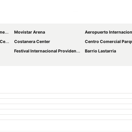
Ampliar mapa
anos
Movistar Arena
Aeropuerto Internacional Comodoro Arturo M
ter
Costanera Center
Centro Comercial Parq
Festival Internacional Providencia Jazz
Barrio Lastarria