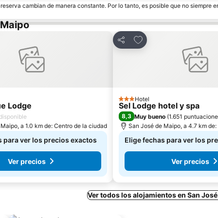
e reserva cambian de manera constante. Por lo tanto, es posible que no siempre 
 Maipo
 a favoritos
Agregar a favoritos
Compartir
Hotel
3 Estrellas
ue Lodge
Sel Lodge hotel y spa
8,3
disponible
Muy bueno
(
1.651 puntuacion
Maipo, a 1.0 km de: Centro de la ciudad
San José de Maipo, a 4.7 km de: 
s para ver los precios exactos
Elige fechas para ver los pr
Ver precios
Ver precios
Ver todos los alojamientos en San Jos