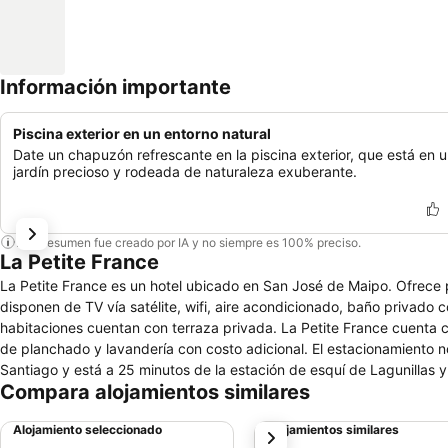
Información importante
Piscina exterior en un entorno natural
Date un chapuzón refrescante en la piscina exterior, que está en 
jardín precioso y rodeada de naturaleza exuberante.
Este resumen fue creado por IA y no siempre es 100% preciso.
La Petite France
La Petite France es un hotel ubicado en San José de Maipo. Ofrece piscina al aire libre, restaurante, spa (sauna, jacuzzi y masajes). Las habitaciones
disponen de TV vía satélite, wifi, aire acondicionado, baño privado c
habitaciones cuentan con terraza privada. La Petite France cuenta con jardines, lounge de verano y bar. También hay una sala de reuniones, servicio
de planchado y lavandería con costo adicional. El estacionamiento no tiene costo. La Petite France se encuentra a 60 minu
Compara alojamientos similares
Alojamiento seleccionado
Alojamientos similares
siguiente