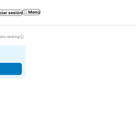
Menú
iciar sesión
tro ranking