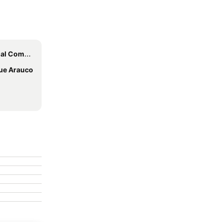
erino Benítez
ue Arauco