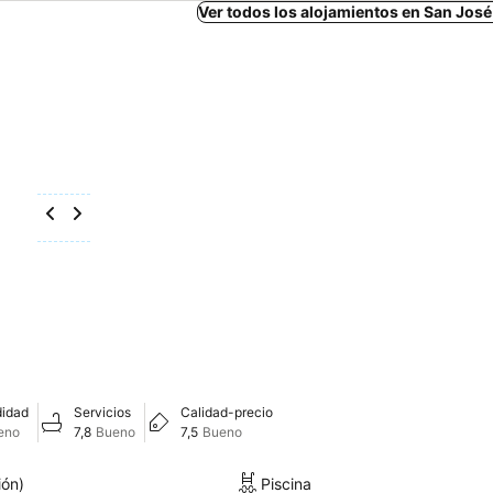
Ver todos los alojamientos en San Jos
idad
Servicios
Calidad-precio
eno
7,8
Bueno
7,5
Bueno
ión)
Piscina