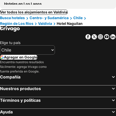
Hoteles en Los Lagos
Ver todos los alojamientos en Valdivia
Busca hoteles
Centro- y Sudamérica
Chile
Región de Los Ríos
Valdivia
Hotel Naguilan
Facebook
Twitter
Insta
Yo
Elige tu país
Agregar en Google
Encuentra nuestros resultados
fácilmente: agrega trivago como
fuente preferida en Google.
Compañía
Nuestros productos
Términos y políticas
Ayuda