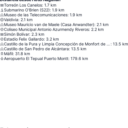
Torreón Los Canelos
:
1.7
km
Submarino O'Brien (S22)
:
1.9
km
Museo de las Telecomunicaciones
:
1.9
km
Valdivia
:
2.1
km
Museo Mauricio van de Maele (Casa Anwandter)
:
2.1
km
Coliseo Municipal Antonio Azurmendy Riveros
:
2.2
km
Simón Bolívar
:
2.3
km
Estadio Felix Gallardo
:
3.2
km
Castillo de la Pura y Limpia Concepción de Monfort de Lemus
:
13.5
km
Castillo de San Pedro de Alcántara
:
13.5
km
Máfil
:
31.8
km
Aeropuerto El Tepual Puerto Montt
:
179.6
km