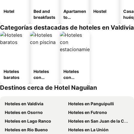
Hotel
Bed and
Apartamen
Hostel
Casa
breakfasts
to
hués
amueblad
Categorías destacadas de hoteles en Valdivia
o
Hoteles
Hoteles
Hoteles
baratos
con
con
piscina
estaciona
Destinos cerca de Hotel Naguilan
miento
Hoteles en Valdivia
Hoteles en Panguipulli
Hoteles en Osorno
Hoteles en Futrono
Hoteles en Lago Ranco
Hoteles en San Juan de la Costa
Hoteles en Río Bueno
Hoteles en La Unión