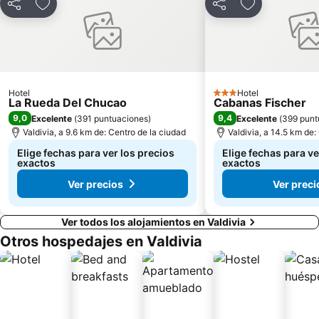
Compartir
Agregar a favoritos
Compartir
Agregar a fav
Hotel
Hotel
3 Estrellas
La Rueda Del Chucao
Cabanas Fischer
9,0
9,4
Excelente
(
391 puntuaciones
)
Excelente
(
399 punt
Valdivia, a 9.6 km de: Centro de la ciudad
Valdivia, a 14.5 km de:
Elige fechas para ver los precios
Elige fechas para ve
exactos
exactos
Ver precios
Ver preci
Ver todos los alojamientos en Valdivia
Otros hospedajes en Valdivia