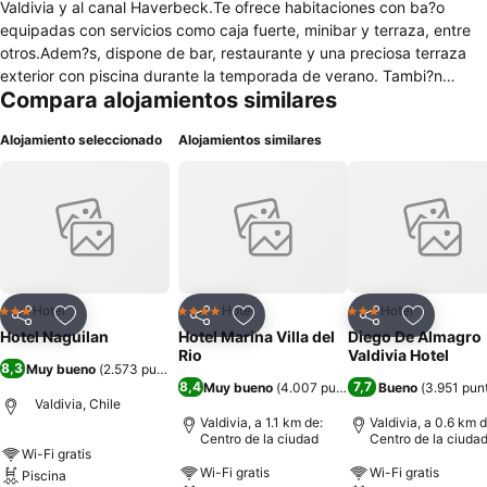
Valdivia y al canal Haverbeck.Te ofrece habitaciones con ba?o
equipadas con servicios como caja fuerte, minibar y terraza, entre
otros.Adem?s, dispone de bar, restaurante y una preciosa terraza
exterior con piscina durante la temporada de verano. Tambi?n
Compara alojamientos similares
cuenta con conexi?n WiFi gratuita, p?rking gratuito y varios salones
polivalentes.Check-in: a partir de las 14:00.Check-out: hasta las
Alojamiento seleccionado
Alojamientos similares
12:00.
Hotel
Hotel
Hotel
3 Estrellas
4 Estrellas
3 Estrellas
Compartir
Agregar a favoritos
Compartir
Agregar a favoritos
Compartir
Agregar 
Hotel Naguilan
Hotel Marina Villa del
Diego De Almagro
Rio
Valdivia Hotel
8,3
Muy bueno
(
2.573 puntuaciones
)
8,4
7,7
Muy bueno
(
4.007 puntuaciones
Bueno
)
(
3.951 pun
Valdivia, Chile
Valdivia, a 1.1 km de:
Valdivia, a 0.6 km d
Centro de la ciudad
Centro de la ciuda
Wi-Fi gratis
Wi-Fi gratis
Wi-Fi gratis
Piscina