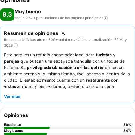
Muy bueno
8,3
según 2.573 puntuaciones de las páginas
principales
Resumen de opiniones
Resumen de IA basado en 300+ opiniones · Última actualización: 29 May
2026
Este hotel es un refugio encantador ideal para
turistas
y
parejas
que buscan una escapada tranquila con un toque de
historia. Su
privilegiada ubicación a orillas del río
ofrece un
ambiente sereno y, al mismo tiempo, fácil acceso al centro de la
ciudad. El establecimiento cuenta con un
restaurante con
vistas al río
muy bien valorado, perfecto para una cena
romántica. Los huéspedes elogian constantemente el
servicio
Ver más
excepcional
del personal, que es amable, atento y a menudo se
esfuerza al máximo. Para disfrutar de la mejor experiencia,
solicita una habitación con
balcón
para admirar las
Opiniones
espectaculares vistas al río.
Excelente
36
%
Muy bueno
34
%