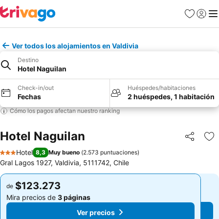
Favoritos
Iniciar 
Me
Ver todos los alojamientos en Valdivia
Destino
Hotel Naguilan
Check-in/out
Huéspedes/habitaciones
Fechas
2 huéspedes, 1 habitación
Cómo los pagos afectan nuestro ranking
Hotel Naguilan
Compartir
Ag
Hotel
8,3
Muy bueno
(
2.573 puntuaciones
)
3 Estrellas
Gral Lagos 1927, Valdivia, 5111742, Chile
$123.273
$123.273
de
de
Mira precios de
3 páginas
Mira precios de
3 páginas
Ver precios
Ver precios