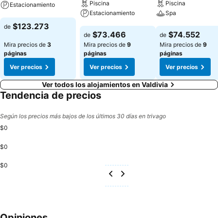
Piscina
Piscina
Estacionamiento
Estacionamiento
Spa
Ver precios
$123.273
de
Ver precios
Ver precios
$73.466
$74.552
de
de
Mira precios de
3
Mira precios de
9
Mira precios de
9
páginas
páginas
páginas
Ver precios
Ver precios
Ver precios
Ver todos los alojamientos en Valdivia
Tendencia de precios
Según los precios más bajos de los últimos 30 días en trivago
$0
$0
$0
Opiniones