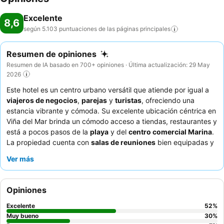
Excelente
8,6
según 5.103 puntuaciones de las páginas
principales
Resumen de opiniones
Resumen de IA basado en 700+ opiniones · Última actualización: 29 May
2026
Este hotel es un centro urbano versátil que atiende por igual a
viajeros de negocios
,
parejas
y
turistas
, ofreciendo una
estancia vibrante y cómoda. Su excelente ubicación céntrica en
Viña del Mar brinda un cómodo acceso a tiendas, restaurantes y
está a pocos pasos de la
playa
y del
centro comercial Marina
.
La propiedad cuenta con
salas de reuniones
bien equipadas y
una agradable zona de piscina para relajarse. Los huéspedes
Ver más
elogian constantemente el restaurante del hotel por su
excelente calidad y variada selección, que incluye buenas
opciones vegetarianas, y la atención y amabilidad del personal.
Opiniones
Para una experiencia más tranquila, considere solicitar una
habitación que no dé a la calle.
Excelente
52
%
Muy bueno
30
%