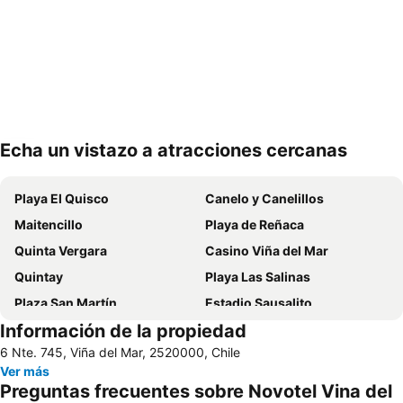
Echa un vistazo a atracciones cercanas
Ampliar mapa
Playa El Quisco
Canelo y Canelillos
Maitencillo
Playa de Reñaca
Quinta Vergara
Casino Viña del Mar
Quintay
Playa Las Salinas
Plaza San Martín
Estadio Sausalito
Información de la propiedad
Avenida Libertad
Mall Marina Arauco
6 Nte. 745, Viña del Mar, 2520000, Chile
Cerro Alegre
Valparaíso Sporting Club
Ver más
Jardín Botánico
Festival Internacional de la Canción
Preguntas frecuentes sobre Novotel Vina del