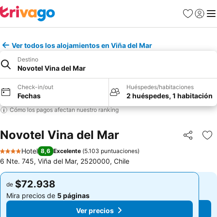
Favoritos
Iniciar 
Me
Ver todos los alojamientos en Viña del Mar
Destino
Novotel Vina del Mar
Check-in/out
Huéspedes/habitaciones
Fechas
2 huéspedes, 1 habitación
Cómo los pagos afectan nuestro ranking
Novotel Vina del Mar
Compartir
Ag
Hotel
8,6
Excelente
(
5.103 puntuaciones
)
4 Estrellas
6 Nte. 745, Viña del Mar, 2520000, Chile
$72.938
$72.938
de
de
Mira precios de
5 páginas
Mira precios de
5 páginas
Ver precios
Ver precios