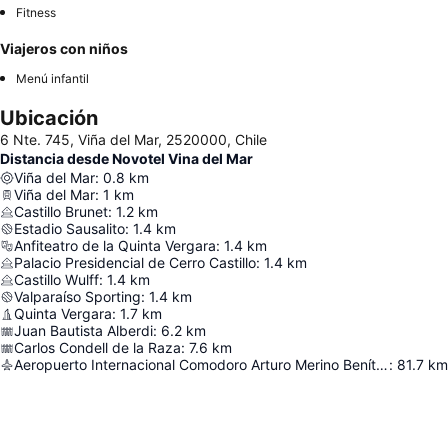
Fitness
Viajeros con niños
Menú infantil
Ubicación
6 Nte. 745, Viña del Mar, 2520000, Chile
Distancia desde Novotel Vina del Mar
Viña del Mar
:
0.8
km
Viña del Mar
:
1
km
Castillo Brunet
:
1.2
km
Estadio Sausalito
:
1.4
km
Anfiteatro de la Quinta Vergara
:
1.4
km
Palacio Presidencial de Cerro Castillo
:
1.4
km
Castillo Wulff
:
1.4
km
Valparaíso Sporting
:
1.4
km
Quinta Vergara
:
1.7
km
Juan Bautista Alberdi
:
6.2
km
Carlos Condell de la Raza
:
7.6
km
Aeropuerto Internacional Comodoro Arturo Merino Benítez
:
81.7
km