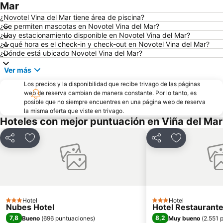
Parque Reloj de Flores
Universidad Técnica Federico Santa María
Mar
Plaza Sotomayor
Playa Acapulco
¿Novotel Vina del Mar tiene área de piscina?
¿Se permiten mascotas en Novotel Vina del Mar?
Teatro Municipal
Playa Cochoa
¿Hay estacionamiento disponible en Novotel Vina del Mar?
¿A qué hora es el check-in y check-out en Novotel Vina del Mar?
Miramar
Plaza José Francisco Vergara
¿Dónde está ubicado Novotel Vina del Mar?
Playa el Sol
Caleta Abarca
Ver más
Puerto de Valparaiso
Muelle Vergara
Los precios y la disponibilidad que recibe trivago de las páginas
Club Viña del Mar
Aeropuerto Viña del Mar
web de reserva cambian de manera constante. Por lo tanto, es
posible que no siempre encuentres en una página web de reserva
Laguna Sausalito
Casa Museo de Pablo Neruda
la misma oferta que viste en trivago.
Las Salinas
Iglesia Santa Teresita
Hoteles con mejor puntuación en Viña del Mar
Plaza Libertador Bernardo OHiggins
Arco Británico
Compartir
Agregar a favoritos
Compartir
Agregar a fa
Castillo Wulff
Parque Italia
Islote Peñablanca
Palacio Rioja
Museo de Arqueologia e Historia Francisco Fonck
Parque Costero
Pablo Neruda
El Encanto
Hotel
Hotel
3 Estrellas
3 Estrellas
Nubes Hotel
Hotel Restaurant
7,8
8,2
Bueno
(
696 puntuaciones
)
Muy bueno
(
2.551 