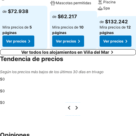
Piscina
Mascotas permitidas
Spa
Ver precios
$72.938
de
Ver precios
$62.217
de
Ver precios
$132.242
de
Mira precios de
5
Mira precios de
10
Mira precios de
12
páginas
páginas
páginas
Ver precios
Ver precios
Ver precios
Ver todos los alojamientos en Viña del Mar
Tendencia de precios
Según los precios más bajos de los últimos 30 días en trivago
$0
$0
$0
Opiniones