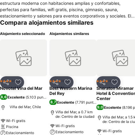
estructura moderna con habitaciones amplias y confortables,
perfectas para familias, wifi gratis, piscina, gimnasio, sauna,
estacionamiento y salones para eventos corporativos y sociales. El
Compara alojamientos similares
hotel cuenta también con el Restaurante No Name, especializado en
gastronomía mediterránea, un bar y una terraza con vista
Alojamiento seleccionado
Alojamientos similares
excepcional de la ciudad. ¡Mascotas pequeñas son bienvenidas! La
ubicación del hotel permite fácil acceso a las principales atracciones
de la ciudad, como el Reloj de Flores, el Castillo Wulff, el Museo
Fonck y el Mall Marina. La región también es una invitación para
practicar deportes al aire libre y disfrutar el sol en las playas
Acapulco, El Sol y Reñaca. El Parque Quinta Vergara, palco del
famoso festival de música de Viña del Mar, está muy cerca del hotel.
En la región de Valparaiso, ubicada a 9 km, no puedes dejar de
Hotel
Hotel
Hotel
4 Estrellas
4 Estrellas
4 Estrellas
Compartir
Agregar a favoritos
Compartir
Agregar a favoritos
Compartir
Agregar 
conocer la icónica casa de Pablo Neruda.
Novotel Vina del Mar
Best Western Marina
Sheraton Miramar
Del Rey
Hotel & Conventio
8,6
Excelente
(
5.103 puntuaciones
)
Center
8,7
Excelente
(
7.791 puntuaciones
)
Viña del Mar, Chile
9,0
Excelente
(
8.196 
Viña del Mar, a 0.7 km
de: Centro de la ciudad
Viña del Mar, a 1.5
Wi-Fi gratis
de: Centro de la ci
Wi-Fi gratis
Piscina
Wi-Fi gratis
Estacionamiento
Estacionamiento