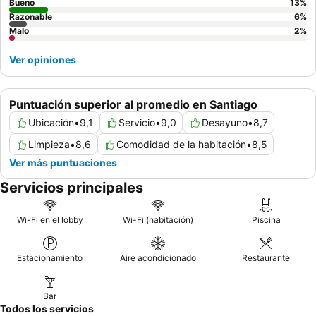
caminata o depender del transporte público. También es
Bueno
13
%
Razonable
6
%
aconsejable confirmar las condiciones específicas de la
Malo
2
%
habitación al llegar, ya que algunos aspectos pueden variar.
Ver opiniones
Puntuación superior al promedio en Santiago
Ubicación
•
9,1
Servicio
•
9,0
Desayuno
•
8,7
Limpieza
•
8,6
Comodidad de la habitación
•
8,5
Ver más puntuaciones
Servicios principales
Wi-Fi en el lobby
Wi-Fi (habitación)
Piscina
Estacionamiento
Aire acondicionado
Restaurante
Bar
Todos los servicios