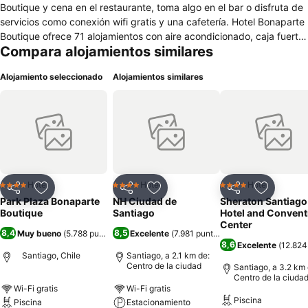
Boutique y cena en el restaurante, toma algo en el bar o disfruta de
servicios como conexión wifi gratis y una cafetería. Hotel Bonaparte
Boutique ofrece 71 alojamientos con aire acondicionado, caja fuerte
Compara alojamientos similares
(cabe un portátil) y cafetera y tetera. Se ofrece una televisión LCD
de 32 pulgadas con canales por cable. Los baños están equipados
Alojamiento seleccionado
Alojamientos similares
con ducha y bañera combinadas, artículos de higiene personal
gratuitos y secador de pelo. Los huéspedes pueden navegar por la
web gracias a nuestro acceso a Internet wifi gratis (velocidad:
25 Mbps o más). Los servicios para las personas de negocios
incluyen escritorio y teléfono. Se ofrece servicio de limpieza todos
los días. Los servicios de ocio y esparcimiento en este hotel incluyen
piscina al aire libre de temporada.
Hotel
Hotel
Hotel
4 Estrellas
4 Estrellas
4 Estrellas
Compartir
Agregar a favoritos
Compartir
Agregar a favoritos
Compartir
Agregar 
Park Plaza Bonaparte
NH Ciudad de
Sheraton Santiago
Boutique
Santiago
Hotel and Convent
Center
8,4
8,5
Muy bueno
(
5.788 puntuaciones
Excelente
)
(
7.981 puntuaciones
)
8,6
Excelente
(
12.824
Santiago, Chile
Santiago, a 2.1 km de:
Centro de la ciudad
Santiago, a 3.2 km 
Centro de la ciuda
Wi-Fi gratis
Wi-Fi gratis
Piscina
Piscina
Estacionamiento