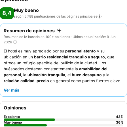
Muy bueno
8,4
según 5.788 puntuaciones de las páginas
principales
Resumen de opiniones
Resumen de IA basado en 100+ opiniones · Última actualización: 9 Jun
2026
El hotel es muy apreciado por su
personal atento
y su
ubicación en un
barrio residencial tranquilo y seguro
, que
ofrece un refugio apacible del bullicio de la ciudad. Los
huéspedes destacan constantemente la
amabilidad del
personal
, la
ubicación tranquila
, el
buen desayuno
y la
relación calidad-precio
en general como puntos fuertes clave.
Es una opción ideal para
parejas
que buscan una escapada
Ver más
tranquila,
viajeros de negocios
que necesitan una estancia
reparadora y
turistas
que aprecian una base segura y no les
importa caminar o tomar un transporte corto para llegar a las
Opiniones
atracciones. Para mejorar su estancia, los huéspedes
recomiendan tener en cuenta que, si bien la zona es serena,
Excelente
43
%
algunas de las principales atracciones requieren una corta
Muy bueno
36
%