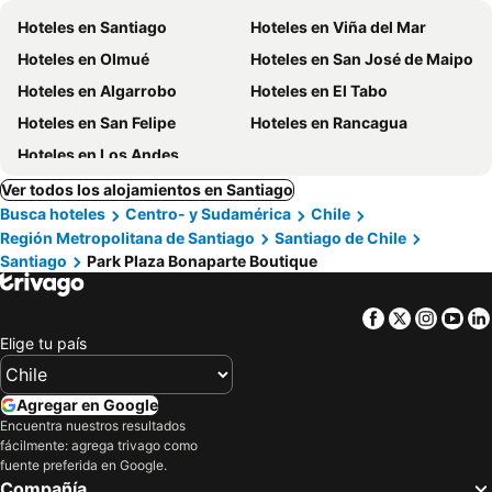
Hoteles en Santiago
Hoteles en Viña del Mar
Hoteles en Olmué
Hoteles en San José de Maipo
Hoteles en Algarrobo
Hoteles en El Tabo
Hoteles en San Felipe
Hoteles en Rancagua
Hoteles en Los Andes
Ver todos los alojamientos en Santiago
Busca hoteles
Centro- y Sudamérica
Chile
Región Metropolitana de Santiago
Santiago de Chile
Santiago
Park Plaza Bonaparte Boutique
Facebook
Twitter
Insta
Yo
Elige tu país
Agregar en Google
Encuentra nuestros resultados
fácilmente: agrega trivago como
fuente preferida en Google.
Compañía