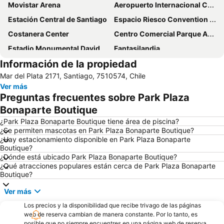
Movistar Arena
Aeropuerto Internacional Comodoro Arturo Merino Benítez
Estación Central de Santiago
Espacio Riesco Convention Center
Costanera Center
Centro Comercial Parque Arauco
Estadio Monumental David Arellano
Fantasilandia
Información de la propiedad
Festival Internacional Providencia Jazz
Barrio Lastarria
Mar del Plata 2171, Santiago, 7510574, Chile
San Carlos de Apoquindo
Santa Laura Stadium
Ver más
Templo Votivo de Maipu
Metro de Santiago
Preguntas frecuentes sobre Park Plaza
Barrio Bellavista
Plaza Ñunoa
Bonaparte Boutique
Hipodromo Chile
Valle Nevado
¿Park Plaza Bonaparte Boutique tiene área de piscina?
¿Se permiten mascotas en Park Plaza Bonaparte Boutique?
Torre Entel
Universidad de Chile
¿Hay estacionamiento disponible en Park Plaza Bonaparte
Boutique?
La Moneda Palace
Plaza Egaña
¿Dónde está ubicado Park Plaza Bonaparte Boutique?
Plaza Pedro de Valdivia
Portal la Dehesa
¿Qué atracciones populares están cerca de Park Plaza Bonaparte
Boutique?
Cerro Santa Lucía
Lagunillas
Ver más
Nuestra Señora de la Divina Providencia
Pueblito de Los Dominicos
Los precios y la disponibilidad que recibe trivago de las páginas
Cerro El Plomo
El Colorado
web de reserva cambian de manera constante. Por lo tanto, es
Casa Piedra Centro de Eventos
Cerro San Cristóbal
posible que no siempre encuentres en una página web de reserva