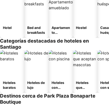
Hotel
Bed and
Apartamen
Hostel
Casa
breakfasts
to
hués
amueblad
Categorías destacadas de hoteles en
o
Santiago
Hoteles
Hoteles de
Hoteles
Hoteles
Hote
baratos
lujo
con
que
con 
piscina
aceptan
Destinos cerca de Park Plaza Bonaparte
mascotas
Boutique