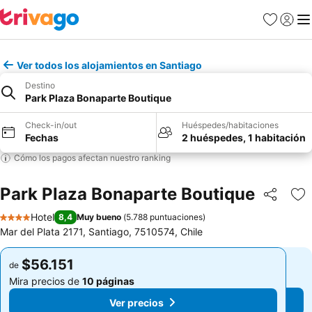
Favoritos
Iniciar 
Me
Ver todos los alojamientos en Santiago
Destino
Park Plaza Bonaparte Boutique
Check-in/out
Huéspedes/habitaciones
Fechas
2 huéspedes, 1 habitación
Cómo los pagos afectan nuestro ranking
Park Plaza Bonaparte Boutique
Compartir
Ag
Hotel
8,4
Muy bueno
(
5.788 puntuaciones
)
4 Estrellas
Mar del Plata 2171, Santiago, 7510574, Chile
$56.151
$56.151
de
de
Mira precios de
10 páginas
Mira precios de
10 páginas
Ver precios
Ver precios