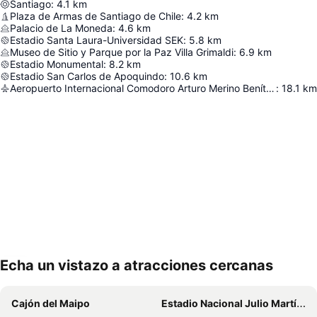
Santiago
:
4.1
km
Plaza de Armas de Santiago de Chile
:
4.2
km
Palacio de La Moneda
:
4.6
km
Estadio Santa Laura-Universidad SEK
:
5.8
km
Museo de Sitio y Parque por la Paz Villa Grimaldi
:
6.9
km
Estadio Monumental
:
8.2
km
Estadio San Carlos de Apoquindo
:
10.6
km
Aeropuerto Internacional Comodoro Arturo Merino Benítez
:
18.1
km
Echa un vistazo a atracciones cercanas
Ampliar mapa
Cajón del Maipo
Estadio Nacional Julio Martínez Prádanos