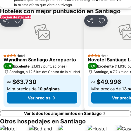
la misma oferta que viste en trivago.
Centro Cultural Palacio de La Moneda
Plaza Baquedano
Hoteles con mejor puntuación en Santiago
Parque Bustamante
Parque Balmaceda
Opción destacada
Compartir
Agregar a favoritos
Compartir
Agregar a fav
Plaza de Armas
Lollapalooza Chile
Plaza Brasil
Parque Quinta Normal
Plaza Las Lilas
Plaza Chacabuco
Parque Metropolitano de Santiago
Museo Interactivo Mirador
Hotel
Hotel
4 Estrellas
4 Estrellas
Parque Padre Hurtado
La Parva
Wyndham Santiago Aeropuerto
Novotel Santiago 
8,8
8,9
Excelente
(
21.638 puntuaciones
)
Excelente
(
11.930 p
Centro Cultural Estación Mapocho
Museo Nacional de Bellas Artes
Santiago, a 12.6 km de: Centro de la ciudad
Santiago, a 7.7 km de:
$63.730
$49.996
de
de
Mira precios de
10 páginas
Mira precios de
13 p
Ver precios
Ver preci
Ver todos los alojamientos en Santiago
Otros hospedajes en Santiago