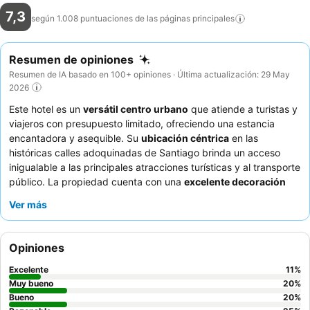
7,3
según 1.008 puntuaciones de las páginas
principales
Resumen de opiniones
Resumen de IA basado en 100+ opiniones · Última actualización: 29 May
2026
Este hotel es un
versátil centro urbano
que atiende a turistas y
viajeros con presupuesto limitado, ofreciendo una estancia
encantadora y asequible. Su
ubicación céntrica
en las
históricas calles adoquinadas de Santiago brinda un acceso
inigualable a las principales atracciones turísticas y al transporte
público. La propiedad cuenta con una
excelente decoración
vintage
, creando un ambiente nostálgico para los huéspedes. El
Ver más
personal recibe constantemente elogios por su servicio
acogedor y eficiente, lo que contribuye a una experiencia
positiva para los huéspedes. Para aquellos que buscan una
Opiniones
estancia más tranquila, se recomienda solicitar una habitación
con vistas al jardín.
Excelente
11
%
Muy bueno
20
%
Bueno
20
%