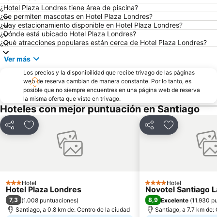
Hipodromo Chile
Valle Nevado
¿Hotel Plaza Londres tiene área de piscina?
¿Se permiten mascotas en Hotel Plaza Londres?
Torre Entel
Universidad de Chile
¿Hay estacionamiento disponible en Hotel Plaza Londres?
¿Dónde está ubicado Hotel Plaza Londres?
La Moneda Palace
Plaza Egaña
¿Qué atracciones populares están cerca de Hotel Plaza Londres?
Plaza Pedro de Valdivia
Portal la Dehesa
Ver más
Cerro Santa Lucía
Lagunillas
Los precios y la disponibilidad que recibe trivago de las páginas
Nuestra Señora de la Divina Providencia
Pueblito de Los Dominicos
web de reserva cambian de manera constante. Por lo tanto, es
posible que no siempre encuentres en una página web de reserva
Cerro El Plomo
El Colorado
la misma oferta que viste en trivago.
Casa Piedra Centro de Eventos
Cerro San Cristóbal
Hoteles con mejor puntuación en Santiago
Centro Cultural Palacio de La Moneda
Plaza Baquedano
Compartir
Agregar a favoritos
Compartir
Agregar a fav
Parque Bustamante
Plaza de Armas
Parque Balmaceda
Lollapalooza Chile
Plaza Brasil
Parque Quinta Normal
Plaza Las Lilas
Plaza Chacabuco
Hotel
Hotel
3 Estrellas
4 Estrellas
Hotel Plaza Londres
Novotel Santiago 
Parque Metropolitano de Santiago
Museo Interactivo Mirador
7,3
8,9
(
1.008 puntuaciones
)
Excelente
(
11.930 p
Parque Padre Hurtado
La Parva
Santiago, a 0.8 km de: Centro de la ciudad
Santiago, a 7.7 km de: