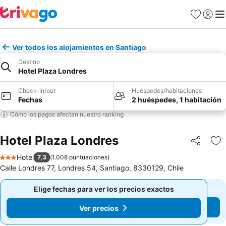
Favoritos
Iniciar 
Me
Ver todos los alojamientos en Santiago
Destino
Hotel Plaza Londres
Check-in/out
Huéspedes/habitaciones
Fechas
2 huéspedes, 1 habitación
Cómo los pagos afectan nuestro ranking
Hotel Plaza Londres
Compartir
Ag
Hotel
7,3
(
1.008 puntuaciones
)
3 Estrellas
Calle Londres 77, Londres 54, Santiago, 8330129, Chile
Elige fechas para ver los precios exactos
Elige fechas para ver los precios exactos
Ver precios
Ver precios