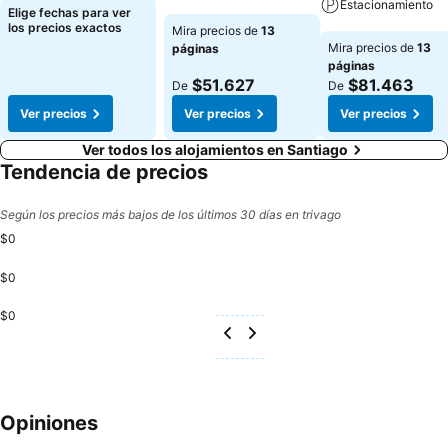
Estacionamiento
Elige fechas para ver
Ver precios
los precios exactos
Mira precios de
13
Ver precios
Mira precios de
13
páginas
páginas
$51.627
$81.463
De
De
Ver precios
Ver precios
Ver precios
Ver todos los alojamientos en Santiago
Tendencia de precios
Según los precios más bajos de los últimos 30 días en trivago
$0
$0
$0
Opiniones