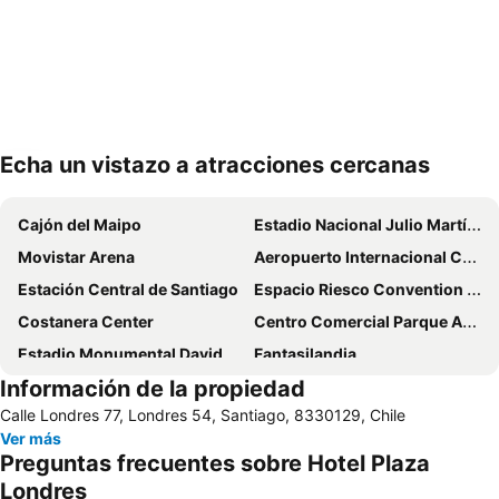
Echa un vistazo a atracciones cercanas
Ampliar mapa
Cajón del Maipo
Estadio Nacional Julio Martínez Prádanos
Movistar Arena
Aeropuerto Internacional Comodoro Arturo Merino Benítez
Estación Central de Santiago
Espacio Riesco Convention Center
Costanera Center
Centro Comercial Parque Arauco
Estadio Monumental David Arellano
Fantasilandia
Información de la propiedad
Festival Internacional Providencia Jazz
Barrio Lastarria
Calle Londres 77, Londres 54, Santiago, 8330129, Chile
San Carlos de Apoquindo
Santa Laura Stadium
Ver más
Templo Votivo de Maipu
Metro de Santiago
Preguntas frecuentes sobre Hotel Plaza
Barrio Bellavista
Plaza Ñunoa
Londres