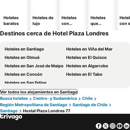
Hoteles
Hoteles de
Hoteles
Hoteles
Hote
baratos
lujo
con
que
con 
piscina
aceptan
Destinos cerca de Hotel Plaza Londres
mascotas
Hoteles en Santiago
Hoteles en Viña del Mar
Hoteles en Olmué
Hoteles en El Quisco
Hoteles en San José de Maipo
Hoteles en Algarrobo
Hoteles en Concón
Hoteles en El Tabo
Hoteles en San Felipe
Ver todos los alojamientos en Santiago
Busca hoteles
Centro- y Sudamérica
Chile
Región Metropolitana de Santiago
Santiago de Chile
Santiago
Hostal Plaza Londres 77
Facebook
Twitter
Insta
Yo