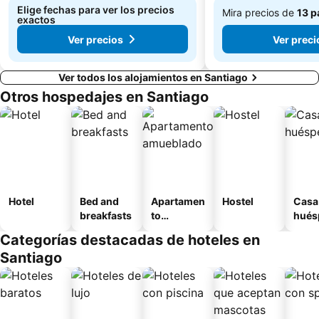
Centro Cultural Estación Mapocho
Museo Nacional de Bellas Artes
Elige fechas para ver los precios
Mira precios de
13 p
exactos
De
Ver precios
Ver preci
$47.657
Ver todos los alojamientos en Santiago
Otros hospedajes en Santiago
Hotel
Bed and
Apartamen
Hostel
Casa
breakfasts
to
hués
amueblad
Categorías destacadas de hoteles en
o
Santiago