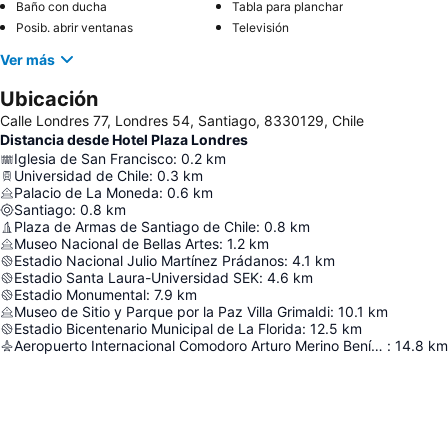
Baño con ducha
Tabla para planchar
Posib. abrir ventanas
Televisión
Ver más
Ubicación
Calle Londres 77, Londres 54, Santiago, 8330129, Chile
Distancia desde Hotel Plaza Londres
Iglesia de San Francisco
:
0.2
km
Universidad de Chile
:
0.3
km
Palacio de La Moneda
:
0.6
km
Santiago
:
0.8
km
Plaza de Armas de Santiago de Chile
:
0.8
km
Museo Nacional de Bellas Artes
:
1.2
km
Estadio Nacional Julio Martínez Prádanos
:
4.1
km
Estadio Santa Laura-Universidad SEK
:
4.6
km
Estadio Monumental
:
7.9
km
Museo de Sitio y Parque por la Paz Villa Grimaldi
:
10.1
km
Estadio Bicentenario Municipal de La Florida
:
12.5
km
Aeropuerto Internacional Comodoro Arturo Merino Benítez
:
14.8
km