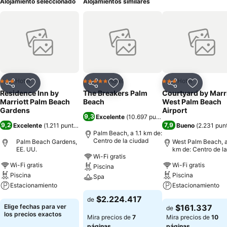
Alojamiento seleccionado
Alojamientos similares
Hotel
Hotel
Hotel
3 Estrellas
5 Estrellas
3 Estrellas
Compartir
Agregar a favoritos
Compartir
Agregar a favoritos
Compartir
Agregar 
Residence Inn by
The Breakers Palm
Courtyard by Marr
Marriott Palm Beach
Beach
West Palm Beach
Gardens
Airport
9,3
Excelente
(
10.697 puntuaciones
)
9,2
7,9
Excelente
(
1.211 puntuaciones
)
Bueno
(
2.231 pun
Palm Beach, a 1.1 km de:
Centro de la ciudad
Palm Beach Gardens,
West Palm Beach, a
EE. UU.
km de: Centro de la
Wi-Fi gratis
ciudad
Wi-Fi gratis
Wi-Fi gratis
Piscina
Piscina
Piscina
Spa
Estacionamiento
Estacionamiento
Ver precios
$2.224.417
de
Ver precios
Ver precios
Elige fechas para ver
$161.337
de
los precios exactos
Mira precios de
7
Mira precios de
10
páginas
páginas