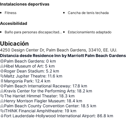
Instalaciones deportivas
Fitness
Cancha de tenis techada
Accesibilidad
Baño para personas discapacitadas
Estacionamiento adaptado
Ubicación
4250 Design Center Dr, Palm Beach Gardens, 33410, EE. UU.
Distancia desde Residence Inn by Marriott Palm Beach Gardens
Palm Beach Gardens
:
0
km
Hibel Museum of Art
:
5
km
Roger Dean Stadium
:
5.2
km
Maltz Jupiter Theatre
:
11.6
km
Mangonia Park
:
12.4
km
Palm Beach International Raceway
:
17.8
km
Kravis Center for the Performing Arts
:
18.2
km
The Harriet Himmel Theater
:
18.3
km
Henry Morrison Flagler Museum
:
18.4
km
Palm Beach County Convention Center
:
18.5
km
iTHINK Financial Amphitheatre
:
19
km
Fort Lauderdale-Hollywood International Airport
:
86.8
km