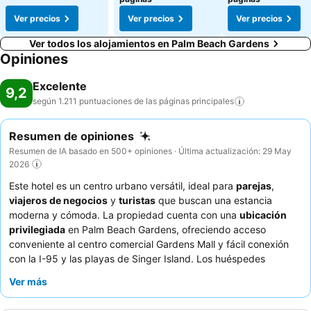
Ver precios
Ver precios
Ver precios
Ver todos los alojamientos en Palm Beach Gardens
Opiniones
Excelente
9,2
según 1.211 puntuaciones de las páginas
principales
Resumen de opiniones
Resumen de IA basado en 500+ opiniones · Última actualización: 29 May
2026
Este hotel es un centro urbano versátil, ideal para
parejas
,
viajeros de negocios
y
turistas
que buscan una estancia
moderna y cómoda. La propiedad cuenta con una
ubicación
privilegiada
en Palm Beach Gardens, ofreciendo acceso
conveniente al centro comercial Gardens Mall y fácil conexión
con la I-95 y las playas de Singer Island. Los huéspedes
pueden disfrutar de una hermosa y relajante
piscina
con una
Ver más
hoguera y parrillas, además de un gimnasio bien equipado y
prácticas instalaciones de lavandería. El excepcional personal