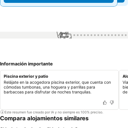
1 / 49
Información importante
Piscina exterior y patio
Al
Relájate en la acogedora piscina exterior, que cuenta con
Vi
cómodas tumbonas, una hoguera y parrillas para
bi
barbacoas para disfrutar de noches tranquilas.
de 
Este resumen fue creado por IA y no siempre es 100% preciso.
Compara alojamientos similares