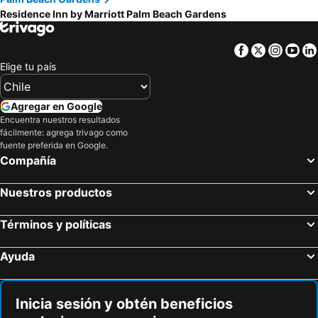
Residence Inn by Marriott Palm Beach Gardens
Facebook
Twitter
Insta
Yo
Elige tu país
Agregar en Google
Encuentra nuestros resultados
fácilmente: agrega trivago como
fuente preferida en Google.
Compañía
Nuestros productos
Términos y políticas
Ayuda
Inicia sesión y obtén beneficios