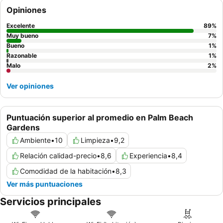
recibe constantemente elogios por su servicio acogedor y
Opiniones
atento, que complementa un espectacular
desayuno bufé
con
una amplia variedad de opciones. Para una experiencia más
Excelente
89
%
tranquila, los huéspedes recomiendan solicitar una habitación
Muy bueno
7
%
con vistas al jardín.
Bueno
1
%
Razonable
1
%
Malo
2
%
Ver opiniones
Puntuación superior al promedio en Palm Beach
Gardens
Ambiente
•
10
Limpieza
•
9,2
Relación calidad-precio
•
8,6
Experiencia
•
8,4
Comodidad de la habitación
•
8,3
Ver más puntuaciones
Servicios principales