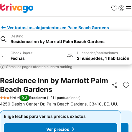
Favoritos
Iniciar 
Me
Ver todos los alojamientos en Palm Beach Gardens
Destino
Residence Inn by Marriott Palm Beach Gardens
Check-in/out
Huéspedes/habitaciones
Fechas
2 huéspedes, 1 habitación
Cómo los pagos afectan nuestro ranking
Residence Inn by Marriott Palm
Beach Gardens
Compartir
Ag
Hotel
9,2
Excelente
(
1.211 puntuaciones
)
3 Estrellas
4250 Design Center Dr, Palm Beach Gardens, 33410, EE. UU.
Elige fechas para ver los precios exactos
Elige fechas para ver los precios exactos
Ver precios
Ver precios