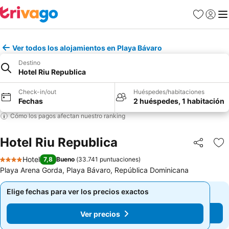
Favoritos
Iniciar 
Me
Ver todos los alojamientos en Playa Bávaro
Destino
Hotel Riu Republica
Check-in/out
Huéspedes/habitaciones
Fechas
2 huéspedes, 1 habitación
Cómo los pagos afectan nuestro ranking
Hotel Riu Republica
Compartir
Ag
Hotel
7,8
Bueno
(
33.741 puntuaciones
)
4 Estrellas
Playa Arena Gorda, Playa Bávaro, República Dominicana
Elige fechas para ver los precios exactos
Elige fechas para ver los precios exactos
Ver precios
Ver precios