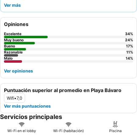
es un punto culminante culinario particular. Los huéspedes
Ver más
elogian constantemente al personal amable y atento,
especialmente al
equipo de entretenimiento
, y la variada oferta
de bufet. Para aquellos que buscan un ambiente animado, las
Opiniones
RIU Pool Parties
y la
discoteca Pacha
son fundamentales para
la experiencia.
Excelente
34
%
Muy bueno
24
%
Bueno
17
%
Razonable
11
%
Malo
14
%
Ver opiniones
Puntuación superior al promedio en Playa Bávaro
Wifi
•
7,0
Ver más puntuaciones
Servicios principales
Wi-Fi en el lobby
Wi-Fi (habitación)
Piscina