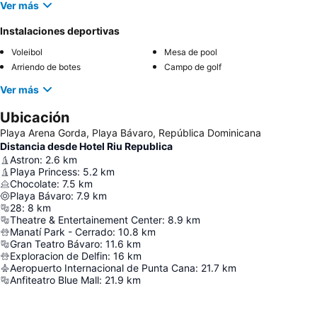
Ver más
Instalaciones deportivas
Voleibol
Mesa de pool
Arriendo de botes
Campo de golf
Ver más
Ubicación
Playa Arena Gorda, Playa Bávaro, República Dominicana
Distancia desde Hotel Riu Republica
Astron
:
2.6
km
Playa Princess
:
5.2
km
Chocolate
:
7.5
km
Playa Bávaro
:
7.9
km
28
:
8
km
Theatre & Entertainement Center
:
8.9
km
Manatí Park - Cerrado
:
10.8
km
Gran Teatro Bávaro
:
11.6
km
Exploracion de Delfin
:
16
km
Aeropuerto Internacional de Punta Cana
:
21.7
km
Anfiteatro Blue Mall
:
21.9
km