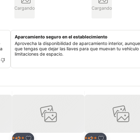
Cargando
Cargando
Aparcamiento seguro en el establecimiento
e
Aprovecha la disponibilidad de aparcamiento interior, aunqu
ña
que tengas que dejar las llaves para que muevan tu vehículo
limitaciones de espacio.
Agregar a favoritos
Agregar a favorit
Hotel
Hotel
4 Estrellas
4 Estrellas