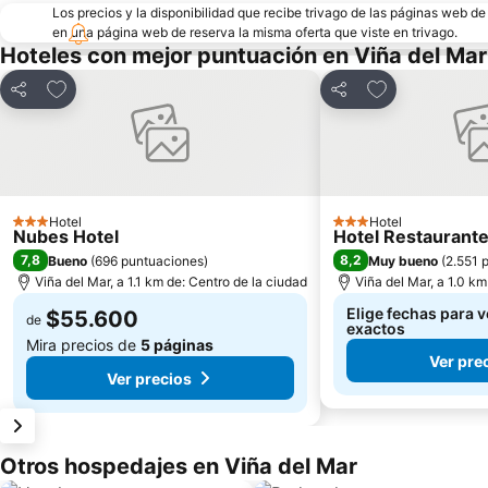
Los precios y la disponibilidad que recibe trivago de las páginas web d
en una página web de reserva la misma oferta que viste en trivago.
Hoteles con mejor puntuación en Viña del Mar
Agregar a favoritos
Agregar a favo
Compartir
Compartir
Hotel
Hotel
3 Estrellas
3 Estrellas
Nubes Hotel
Hotel Restaurant
7,8
8,2
Bueno
(
696 puntuaciones
)
Muy bueno
(
2.551 
Viña del Mar, a 1.1 km de: Centro de la ciudad
Viña del Mar, a 1.0 km
Elige fechas para v
$55.600
de
exactos
Mira precios de
5 páginas
Ver pre
Ver precios
Otros hospedajes en Viña del Mar