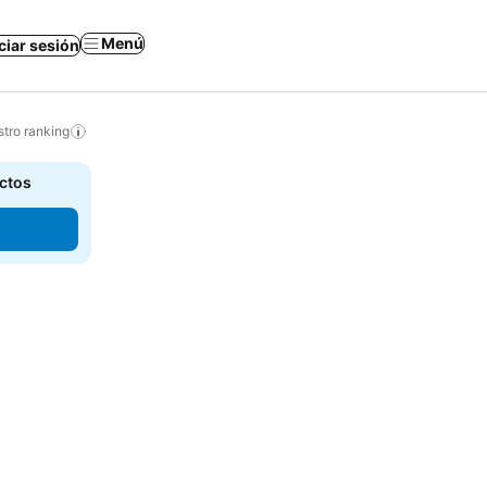
Menú
iciar sesión
tro ranking
actos