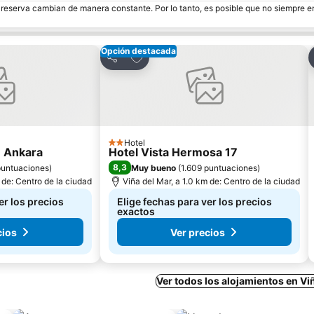
e reserva cambian de manera constante. Por lo tanto, es posible que no siempre 
Opción destacada
ritos
Agregar a favoritos
Compartir
Hotel
2 Estrellas
e Ankara
Hotel Vista Hermosa 17
8,3
puntuaciones
)
Muy bueno
(
1.609 puntuaciones
)
 de: Centro de la ciudad
Viña del Mar, a 1.0 km de: Centro de la ciudad
er los precios
Elige fechas para ver los precios
exactos
cios
Ver precios
Ver todos los alojamientos en Vi