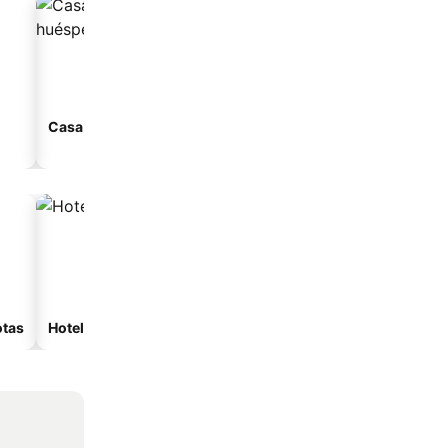
Casa de huéspedes
Apart-hotel
otas
Hoteles con spa
Hoteles de playa