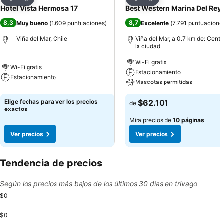
Compartir
Compartir
Hotel Vista Hermosa 17
Best Western Marina Del Re
8,3
8,7
Muy bueno
(
1.609 puntuaciones
)
Excelente
(
7.791 puntuacion
Viña del Mar, Chile
Viña del Mar, a 0.7 km de: Cen
la ciudad
Wi-Fi gratis
Wi-Fi gratis
Estacionamiento
Estacionamiento
Mascotas permitidas
Elige fechas para ver los precios
$62.101
de
exactos
Mira precios de
10 páginas
Ver precios
Ver precios
Tendencia de precios
Según los precios más bajos de los últimos 30 días en trivago
$0
$0