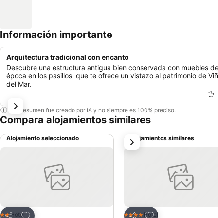
Información importante
Arquitectura tradicional con encanto
Descubre una estructura antigua bien conservada con muebles d
época en los pasillos, que te ofrece un vistazo al patrimonio de Vi
del Mar.
Este resumen fue creado por IA y no siempre es 100% preciso.
Compara alojamientos similares
Alojamiento seleccionado
Alojamientos similares
siguiente
Agregar a favoritos
Agregar a favoritos
Hotel
Hotel
2 Estrellas
4 Estrellas