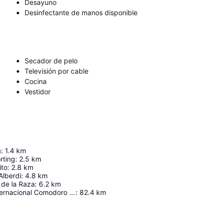
Desayuno
Desinfectante de manos disponible
Secador de pelo
Televisión por cable
Cocina
Vestidor
a
:
1.4
km
rting
:
2.5
km
ito
:
2.8
km
Alberdi
:
4.8
km
 de la Raza
:
6.2
km
Aeropuerto Internacional Comodoro Arturo Merino Benítez
:
82.4
km