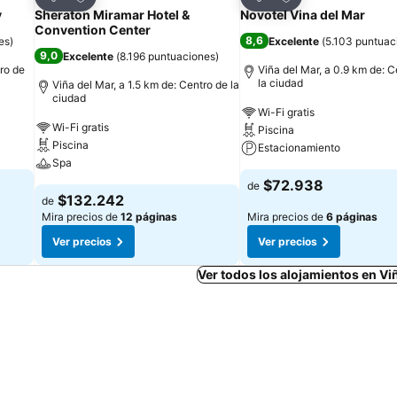
Compartir
Compartir
y
Sheraton Miramar Hotel &
Novotel Vina del Mar
Convention Center
8,6
es
)
Excelente
(
5.103 puntuac
9,0
Excelente
(
8.196 puntuaciones
)
tro de
Viña del Mar, a 0.9 km de: C
la ciudad
Viña del Mar, a 1.5 km de: Centro de la
ciudad
Wi-Fi gratis
Wi-Fi gratis
Piscina
Piscina
Estacionamiento
Spa
$72.938
de
$132.242
de
Mira precios de
12 páginas
Mira precios de
6 páginas
Ver precios
Ver precios
Ver todos los alojamientos en Vi