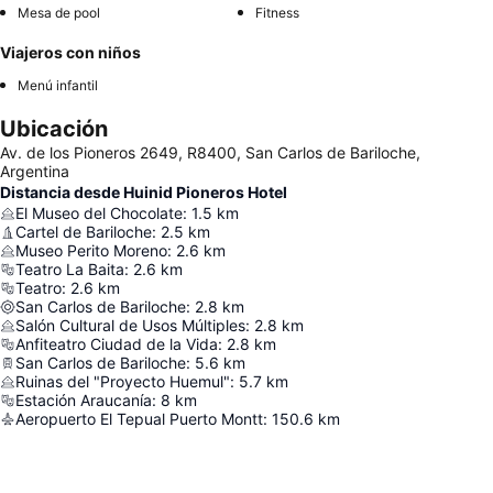
Mesa de pool
Fitness
Viajeros con niños
Menú infantil
Ubicación
Av. de los Pioneros 2649, R8400, San Carlos de Bariloche,
Argentina
Distancia desde Huinid Pioneros Hotel
El Museo del Chocolate
:
1.5
km
Cartel de Bariloche
:
2.5
km
Museo Perito Moreno
:
2.6
km
Teatro La Baita
:
2.6
km
Teatro
:
2.6
km
San Carlos de Bariloche
:
2.8
km
Salón Cultural de Usos Múltiples
:
2.8
km
Anfiteatro Ciudad de la Vida
:
2.8
km
San Carlos de Bariloche
:
5.6
km
Ruinas del "Proyecto Huemul"
:
5.7
km
Estación Araucanía
:
8
km
Aeropuerto El Tepual Puerto Montt
:
150.6
km