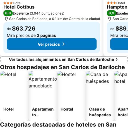
Hotel
Hotel
3 Estrellas
3 Estrellas
Hotel Cottbus
Hampton 
8,8
8,9
Excelente
(
3.944 puntuaciones
)
Excele
San Carlos de Bariloche, a 0.1 km de: Centro de la ciudad
San Carlo
$63.726
$89
de
de
Mira precios de
2 páginas
Mira pre
Ver precios
Ver todos los alojamientos en San Carlos de Bariloche
Otros hospedajes en San Carlos de Bariloche
Hotel
Apartamen
Hostel
Casa de
Apar
to
huéspedes
hotel
amueblad
Categorías destacadas de hoteles en San
o