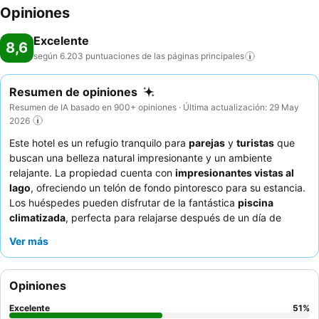
Opiniones
Excelente
8,6
según 6.203 puntuaciones de las páginas
principales
Resumen de opiniones
Resumen de IA basado en 900+ opiniones · Última actualización: 29 May
2026
Este hotel es un refugio tranquilo para
parejas
y
turistas
que
buscan una belleza natural impresionante y un ambiente
relajante. La propiedad cuenta con
impresionantes vistas al
lago
, ofreciendo un telón de fondo pintoresco para su estancia.
Los huéspedes pueden disfrutar de la fantástica
piscina
climatizada
, perfecta para relajarse después de un día de
exploración. El personal recibe elogios constantemente por su
Ver más
servicio atento y amable, que complementa el excelente y
variado
desayuno buffet
que a menudo incluye opciones
veganas. Para la mejor experiencia, considere reservar una
Opiniones
habitación con
vistas al lago y balcón
para sumergirse por
completo en el entorno sereno.
Excelente
51
%