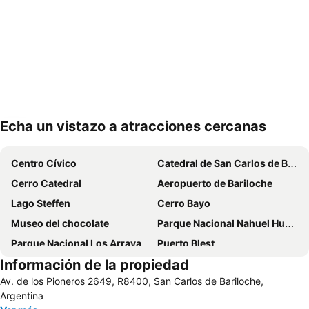
Echa un vistazo a atracciones cercanas
Ampliar mapa
Centro Cívico
Catedral de San Carlos de Bariloche
Cerro Catedral
Aeropuerto de Bariloche
Lago Steffen
Cerro Bayo
Museo del chocolate
Parque Nacional Nahuel Huapi
Parque Nacional Los Arrayanes
Puerto Blest
Información de la propiedad
Turisur Puerto Blest y Cascada de Los Cántaros
Capilla Nuestra Señora Virgen de la Asunción
Av. de los Pioneros 2649, R8400, San Carlos de Bariloche,
Argentina