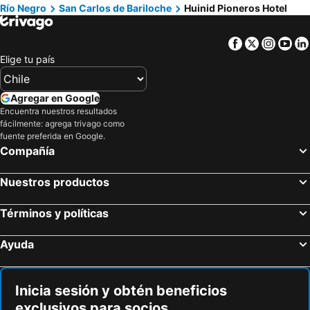
Río Negro
San Carlos de Bariloche
Huinid Pioneros Hotel
Facebook
Twitter
Insta
Yo
Elige tu país
Agregar en Google
Encuentra nuestros resultados
fácilmente: agrega trivago como
fuente preferida en Google.
Compañía
Nuestros productos
Términos y políticas
Ayuda
Inicia sesión y obtén beneficios
exclusivos para socios