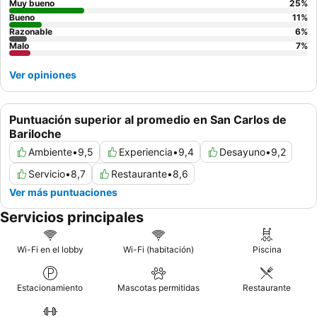
Muy bueno
25
%
Bueno
11
%
Razonable
6
%
Malo
7
%
Ver opiniones
Puntuación superior al promedio en San Carlos de
Bariloche
Ambiente
•
9,5
Experiencia
•
9,4
Desayuno
•
9,2
Servicio
•
8,7
Restaurante
•
8,6
Ver más puntuaciones
Servicios principales
Wi-Fi en el lobby
Wi-Fi (habitación)
Piscina
Estacionamiento
Mascotas permitidas
Restaurante