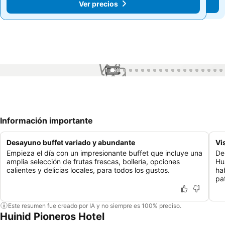
Ver precios
Ver precios
1 / 98
Información importante
Desayuno buffet variado y abundante
Vi
Empieza el día con un impresionante buffet que incluye una
De
amplia selección de frutas frescas, bollería, opciones
Hu
calientes y delicias locales, para todos los gustos.
ha
pa
Este resumen fue creado por IA y no siempre es 100% preciso.
Huinid Pioneros Hotel