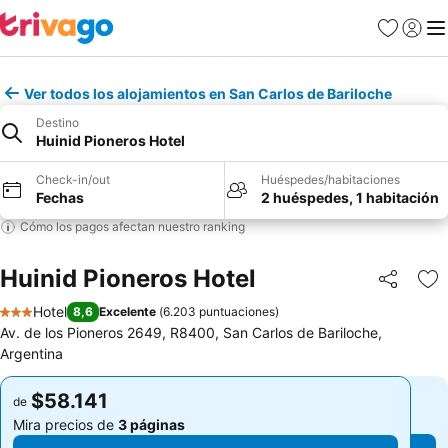
Favoritos
Iniciar 
Me
Ver todos los alojamientos en San Carlos de Bariloche
Destino
Huinid Pioneros Hotel
Check-in/out
Huéspedes/habitaciones
Fechas
2 huéspedes, 1 habitación
Cómo los pagos afectan nuestro ranking
Huinid Pioneros Hotel
Compartir
Ag
Hotel
8,6
Excelente
(
6.203 puntuaciones
)
3 Estrellas
Av. de los Pioneros 2649, R8400, San Carlos de Bariloche,
Argentina
$58.141
$58.141
de
de
Mira precios de
3 páginas
Mira precios de
3 páginas