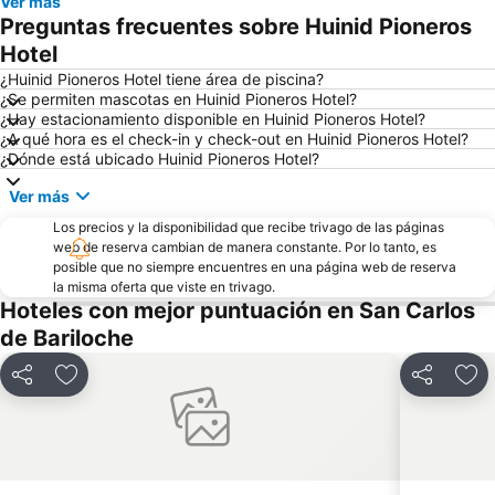
Ver más
Preguntas frecuentes sobre Huinid Pioneros
Hotel
¿Huinid Pioneros Hotel tiene área de piscina?
¿Se permiten mascotas en Huinid Pioneros Hotel?
¿Hay estacionamiento disponible en Huinid Pioneros Hotel?
¿A qué hora es el check-in y check-out en Huinid Pioneros Hotel?
¿Dónde está ubicado Huinid Pioneros Hotel?
Ver más
Los precios y la disponibilidad que recibe trivago de las páginas
web de reserva cambian de manera constante. Por lo tanto, es
posible que no siempre encuentres en una página web de reserva
la misma oferta que viste en trivago.
Hoteles con mejor puntuación en San Carlos
de Bariloche
Compartir
Agregar a favoritos
Compartir
Agr