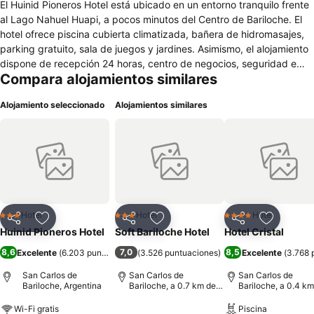
El Huinid Pioneros Hotel está ubicado en un entorno tranquilo frente
al Lago Nahuel Huapi, a pocos minutos del Centro de Bariloche. El
hotel ofrece piscina cubierta climatizada, bañera de hidromasajes,
parking gratuito, sala de juegos y jardines. Asimismo, el alojamiento
dispone de recepción 24 horas, centro de negocios, seguridad e
Compara alojamientos similares
instalaciones adaptadas para personas con movilidad reducida. El
Huinid Pioneros Hotel está ubicado a diez minutos en automóvil de
Alojamiento seleccionado
Alojamientos similares
la Catedral de Nuestra Señora de Nahuel Huapi. Igualmente, a
menos de 15 kilómetros se halla la estación de esquí Catedral Alta
Patagonia. El alojamiento sirve diariamente un desayuno buffet de
cortesía. Además, a menos de 500 metros se encuentra el
restaurante Batistin del Villa Huinid Hotel Bustillo, donde se sirven
almuerzos y cenas a la carta. Todas las habitaciones, algunas
familiares, cuentan con caja fuerte, televisor y un baño privado
completo con secador de cabello.
Hotel
Hotel
Hotel
3 Estrellas
3 Estrellas
4 Estrellas
Compartir
Agregar a favoritos
Compartir
Agregar a favoritos
Compartir
Agregar 
Huinid Pioneros Hotel
Soft Bariloche Hotel
Hotel Cristal
8,6
7,0
8,5
Excelente
(
6.203 puntuaciones
(
3.526 puntuaciones
)
)
Excelente
(
3.768 
San Carlos de
San Carlos de
San Carlos de
Bariloche, Argentina
Bariloche, a 0.7 km de:
Bariloche, a 0.4 km
Centro de la ciudad
Centro de la ciuda
Wi-Fi gratis
Piscina