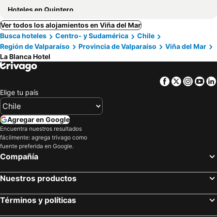
Hoteles en Quintero
Ver todos los alojamientos en Viña del Mar
Busca hoteles
Centro- y Sudamérica
Chile
Región de Valparaíso
Provincia de Valparaíso
Viña del Mar
La Blanca Hotel
Facebook
Twitter
Insta
Yo
Elige tu país
Agregar en Google
Encuentra nuestros resultados
fácilmente: agrega trivago como
fuente preferida en Google.
Compañía
Nuestros productos
Términos y políticas