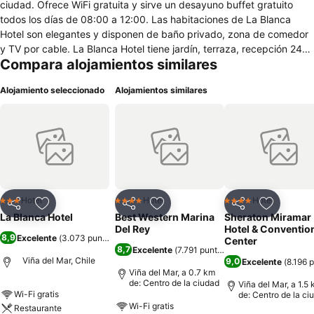
ciudad. Ofrece WiFi gratuita y sirve un desayuno buffet gratuito
todos los días de 08:00 a 12:00. Las habitaciones de La Blanca
Hotel son elegantes y disponen de baño privado, zona de comedor
y TV por cable. La Blanca Hotel tiene jardín, terraza, recepción 24
Compara alojamientos similares
horas, instalaciones para reuniones, un salón compartido y bebidas
gratuitas ilimitadas como café, té, agua purificada y zumo. Además,
Alojamiento seleccionado
Alojamientos similares
hay servicio de habitaciones y se pueden comprar pizzas y
sándwiches todos los días, por un suplemento. El establecimiento
cuenta con aparcamiento gratuito en la calle, sujeto a
disponibilidad. Además, hay un aparcamiento privado cerca
disponible por un suplemento. La Blanca Hotel está situado a 5
minutos a pie de la Quinta Vergara, a 15 minutos a pie de la playa y
a 6,2 km de Reñaca.
Hotel
Hotel
Hotel
3 Estrellas
4 Estrellas
4 Estrellas
Compartir
Agregar a favoritos
Compartir
Agregar a favoritos
Compartir
Agregar 
La Blanca Hotel
Best Western Marina
Sheraton Miramar
Del Rey
Hotel & Conventio
8,9
Excelente
(
3.073 puntuaciones
)
Center
8,7
Excelente
(
7.791 puntuaciones
)
Viña del Mar, Chile
9,0
Excelente
(
8.196 
Viña del Mar, a 0.7 km
de: Centro de la ciudad
Viña del Mar, a 1.5
Wi-Fi gratis
de: Centro de la ci
Wi-Fi gratis
Restaurante