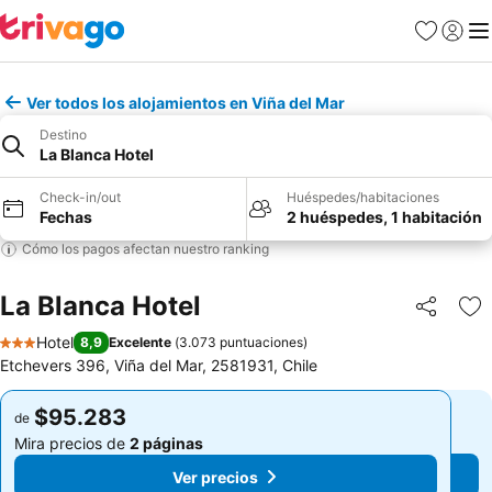
Favoritos
Iniciar 
Me
Ver todos los alojamientos en Viña del Mar
Destino
La Blanca Hotel
Check-in/out
Huéspedes/habitaciones
Fechas
2 huéspedes, 1 habitación
Cómo los pagos afectan nuestro ranking
La Blanca Hotel
Compartir
Ag
Hotel
8,9
Excelente
(
3.073 puntuaciones
)
3 Estrellas
Etchevers 396, Viña del Mar, 2581931, Chile
$95.283
$95.283
de
de
Mira precios de
2 páginas
Mira precios de
2 páginas
Ver precios
Ver precios