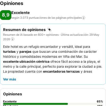
Opiniones
Excelente
8,9
según 3.073 puntuaciones de las páginas
principales
Resumen de opiniones
Resumen de IA basado en 600+ opiniones · Última actualización: 29 May
2026
Este hotel es un refugio encantador y versátil, ideal para
turistas
y
parejas
que buscan una combinación de carácter
histórico y comodidades modernas en Viña del Mar. Su
excelente ubicación céntrica
ofrece fácil acceso a la playa, el
metro y la calle principal, perfecto para explorar la ciudad a pie.
La propiedad cuenta con
encantadoras terrazas
y áreas
comunes, que ofrecen espacios deliciosos para relajarse. Los
Ver más
huéspedes elogian constantemente al
personal atento y
amable
y el desayuno delicioso, abundante y variado. Para una
experiencia verdaderamente única, considere solicitar una
Opiniones
habitación en las secciones más antiguas de madera del edificio
para sumergirse por completo en el ambiente histórico del hotel.
Excelente
65
%