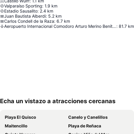
Castillo Wulff
:
1.1
km
Valparaíso Sporting
:
1.9
km
Estadio Sausalito
:
2.4
km
Juan Bautista Alberdi
:
5.2
km
Carlos Condell de la Raza
:
6.7
km
Aeropuerto Internacional Comodoro Arturo Merino Benítez
:
81.7
km
Echa un vistazo a atracciones cercanas
Ampliar mapa
Playa El Quisco
Canelo y Canelillos
Maitencillo
Playa de Reñaca