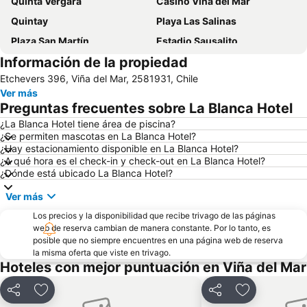
Quinta Vergara
Casino Viña del Mar
Quintay
Playa Las Salinas
Plaza San Martín
Estadio Sausalito
Información de la propiedad
Avenida Libertad
Mall Marina Arauco
Etchevers 396, Viña del Mar, 2581931, Chile
Cerro Alegre
Valparaíso Sporting Club
Ver más
Jardín Botánico
Festival Internacional de la Canción
Preguntas frecuentes sobre La Blanca Hotel
Parque Reloj de Flores
Universidad Técnica Federico Santa María
¿La Blanca Hotel tiene área de piscina?
¿Se permiten mascotas en La Blanca Hotel?
Plaza Sotomayor
Playa Acapulco
¿Hay estacionamiento disponible en La Blanca Hotel?
Teatro Municipal
Playa Cochoa
¿A qué hora es el check-in y check-out en La Blanca Hotel?
¿Dónde está ubicado La Blanca Hotel?
Miramar
Plaza José Francisco Vergara
Ver más
Playa el Sol
Caleta Abarca
Los precios y la disponibilidad que recibe trivago de las páginas
Puerto de Valparaiso
Club Viña del Mar
web de reserva cambian de manera constante. Por lo tanto, es
Muelle Vergara
Aeropuerto Viña del Mar
posible que no siempre encuentres en una página web de reserva
la misma oferta que viste en trivago.
Laguna Sausalito
Casa Museo de Pablo Neruda
Hoteles con mejor puntuación en Viña del Mar
Las Salinas
Iglesia Santa Teresita
Compartir
Agregar a favoritos
Compartir
Agregar a fa
Plaza Libertador Bernardo OHiggins
Arco Británico