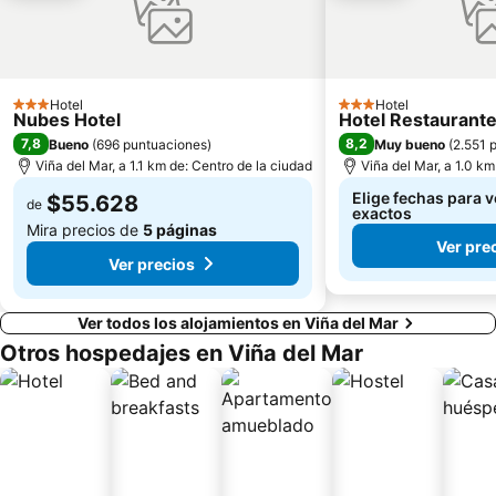
Castillo Wulff
Parque Italia
Islote Peñablanca
Palacio Rioja
Museo de Arqueologia e Historia Francisco Fonck
Parque Costero
Hotel
Hotel
3 Estrellas
3 Estrellas
Pablo Neruda
El Encanto
Nubes Hotel
Hotel Restaurant
7,8
8,2
Bueno
(
696 puntuaciones
)
Muy bueno
(
2.551 
Viña del Mar, a 1.1 km de: Centro de la ciudad
Viña del Mar, a 1.0 km
Elige fechas para v
$55.628
de
exactos
Mira precios de
5 páginas
Ver pre
Ver precios
Ver todos los alojamientos en Viña del Mar
Otros hospedajes en Viña del Mar