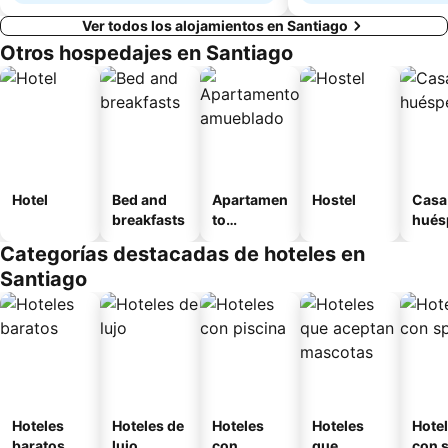
Ver todos los alojamientos en Santiago
Otros hospedajes en Santiago
Hotel
Bed and
Apartamen
Hostel
Casa
breakfasts
to
hués
amueblad
Categorías destacadas de hoteles en
o
Santiago
Hoteles
Hoteles de
Hoteles
Hoteles
Hote
baratos
lujo
con
que
con 