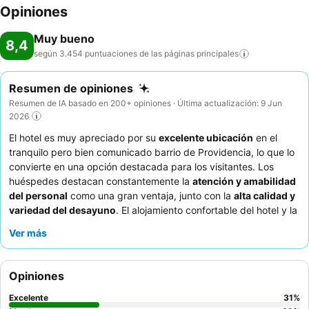
Opiniones
Muy bueno
8,4
según 3.454 puntuaciones de las páginas
principales
Resumen de opiniones
Resumen de IA basado en 200+ opiniones · Última actualización: 9 Jun
2026
El hotel es muy apreciado por su
excelente ubicación
en el
tranquilo pero bien comunicado barrio de Providencia, lo que lo
convierte en una opción destacada para los visitantes. Los
huéspedes destacan constantemente la
atención y amabilidad
del personal
como una gran ventaja, junto con la
alta calidad y
variedad del desayuno
. El alojamiento confortable del hotel y la
buena relación calidad-precio en general también son
Ver más
frecuentemente elogiados. Es particularmente adecuado para
turistas
y
parejas
que buscan una base conveniente para
explorar las atracciones de la ciudad y su vibrante escena
Opiniones
gastronómica, mientras que las
familias
aprecian las
habitaciones espaciosas y las comodidades. Para mejorar su
Excelente
31
%