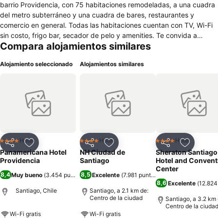
barrio Providencia, con 75 habitaciones remodeladas, a una cuadra
del metro subterráneo y una cuadra de bares, restaurantes y
comercio en general. Todas las habitaciones cuentan con TV, Wi-Fi
sin costo, frigo bar, secador de pelo y amenities. Te convida a
Compara alojamientos similares
disfrutar de un ambiente de tranquilidad y a descansar en las
acogedoras habitaciones. Bellos jardines y piscina al aire libre.
Alojamiento seleccionado
Alojamientos similares
Ubicada en el mejor barrio de Santiago, seguro y entretenido.
Hotel
Hotel
Hotel
4 Estrellas
4 Estrellas
4 Estrellas
Compartir
Agregar a favoritos
Compartir
Agregar a favoritos
Compartir
Agregar 
Panamericana Hotel
NH Ciudad de
Sheraton Santiago
Providencia
Santiago
Hotel and Convent
Center
8,4
8,5
Muy bueno
(
3.454 puntuaciones
Excelente
)
(
7.981 puntuaciones
)
8,6
Excelente
(
12.824
Santiago, Chile
Santiago, a 2.1 km de:
Centro de la ciudad
Santiago, a 3.2 km 
Centro de la ciuda
Wi-Fi gratis
Wi-Fi gratis