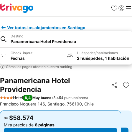
Favoritos
Iniciar 
Me
Ver todos los alojamientos en Santiago
Destino
Panamericana Hotel Providencia
Check-in/out
Huéspedes/habitaciones
Fechas
2 huéspedes, 1 habitación
Cómo los pagos afectan nuestro ranking
Panamericana Hotel
Providencia
Compartir
Ag
Hotel
8,4
Muy bueno
(
3.454 puntuaciones
)
4 Estrellas
Francisco Noguera 146, Santiago, 756100, Chile
$58.574
$58.574
de
de
Mira precios de
6 páginas
Mira precios de
6 páginas