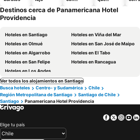
piscina
aceptan
Destinos cerca de Panamericana Hotel
mascotas
Providencia
Hoteles en Santiago
Hoteles en Viña del Mar
Hoteles en Olmué
Hoteles en San José de Maipo
Hoteles en Algarrobo
Hoteles en El Tabo
Hoteles en San Felipe
Hoteles en Rancagua
Hoteles en Los Andes
Ver todos los alojamientos en Santiago
Busca hoteles
Centro- y Sudamérica
Chile
Región Metropolitana de Santiago
Santiago de Chile
Santiago
Panamericana Hotel Providencia
Facebook
Twitter
Insta
Yo
Elige tu país