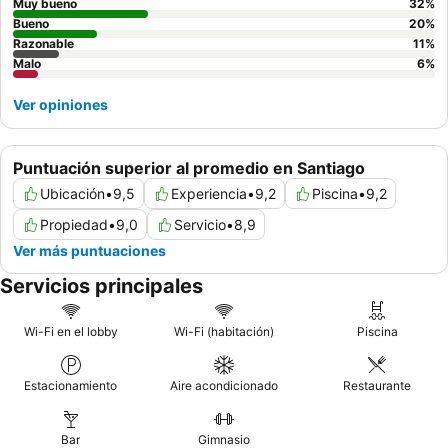
estancia, considere informar a la recepción el día anterior si
Muy bueno
32
%
necesita un desayuno temprano para las excursiones, y tenga
Bueno
20
%
Razonable
11
%
en cuenta que algunos huéspedes recomiendan traer sus
Malo
6
%
propios productos para el cuidado del cabello.
Ver opiniones
Puntuación superior al promedio en Santiago
Ubicación
•
9,5
Experiencia
•
9,2
Piscina
•
9,2
Propiedad
•
9,0
Servicio
•
8,9
Ver más puntuaciones
Servicios principales
Wi-Fi en el lobby
Wi-Fi (habitación)
Piscina
Estacionamiento
Aire acondicionado
Restaurante
Bar
Gimnasio