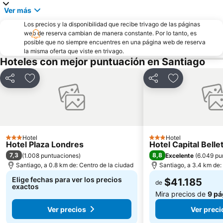
Ver más
Nuestra Señora de la Divina Providencia
Pueblito de Los Dominicos
Los precios y la disponibilidad que recibe trivago de las páginas
Cerro El Plomo
El Colorado
web de reserva cambian de manera constante. Por lo tanto, es
Casa Piedra Centro de Eventos
Cerro San Cristóbal
posible que no siempre encuentres en una página web de reserva
la misma oferta que viste en trivago.
Centro Cultural Palacio de La Moneda
Plaza Baquedano
Hoteles con mejor puntuación en Santiago
Parque Bustamante
Parque Balmaceda
Compartir
Agregar a favoritos
Compartir
Agregar a fav
Plaza de Armas
Lollapalooza Chile
Plaza Brasil
Parque Quinta Normal
Plaza Las Lilas
Plaza Chacabuco
Parque Metropolitano de Santiago
Museo Interactivo Mirador
Hotel
Hotel
3 Estrellas
3 Estrellas
Parque Padre Hurtado
La Parva
Hotel Plaza Londres
Hotel Capital Belle
7,3
8,8
(
1.008 puntuaciones
)
Excelente
(
6.049 pu
Centro Cultural Estación Mapocho
Museo Nacional de Bellas Artes
Santiago, a 0.8 km de: Centro de la ciudad
Santiago, a 3.4 km de:
Elige fechas para ver los precios
$41.185
de
exactos
Mira precios de
9 pá
Ver precios
Ver preci