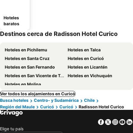
Hoteles
baratos
Destinos cerca de Radisson Hotel Curico
Hoteles en Pichilemu
Hoteles en Talca
Hoteles en Santa Cruz
Hoteles en Curicó
Hoteles en San Fernando
Hoteles en Licantén
Hoteles en San Vicente de Tagua
Hoteles en Vichuquén
Hoteles en Molina
Ver todos los alojamientos en Curicó
Busca hoteles
Centro- y Sudamérica
Chile
Región del Maule
Curicó
Curicó
Radisson Hotel Curico
Facebook
Twitter
Insta
Yo
Elige tu país