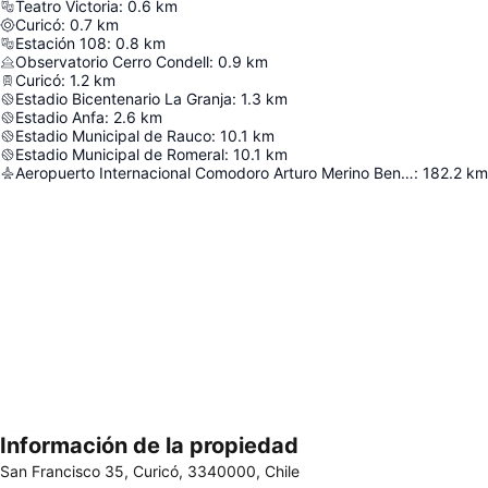
Teatro Victoria
:
0.6
km
Curicó
:
0.7
km
Estación 108
:
0.8
km
Observatorio Cerro Condell
:
0.9
km
Curicó
:
1.2
km
Estadio Bicentenario La Granja
:
1.3
km
Estadio Anfa
:
2.6
km
Estadio Municipal de Rauco
:
10.1
km
Estadio Municipal de Romeral
:
10.1
km
Aeropuerto Internacional Comodoro Arturo Merino Benítez
:
182.2
km
Información de la propiedad
Ampliar mapa
San Francisco 35, Curicó, 3340000, Chile