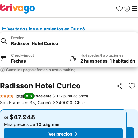
Favoritos
Iniciar 
Me
Ver todos los alojamientos en Curicó
Destino
Radisson Hotel Curico
Check-in/out
Huéspedes/habitaciones
Fechas
2 huéspedes, 1 habitación
Cómo los pagos afectan nuestro ranking
Radisson Hotel Curico
Compartir
Ag
Hotel
8,8
Excelente
(
2.122 puntuaciones
)
4 Estrellas
San Francisco 35, Curicó, 3340000, Chile
$47.948
$47.948
de
de
Mira precios de
10 páginas
Mira precios de
10 páginas
Ver precios
Ver precios