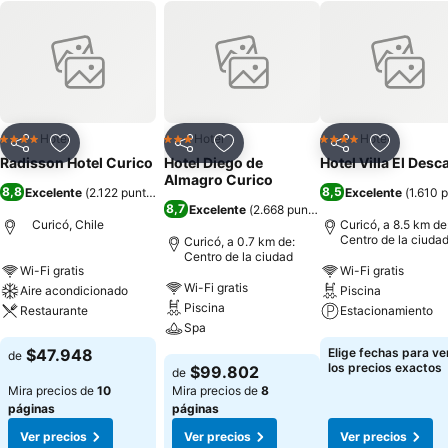
Hotel
Hotel
Hotel
4 Estrellas
3 Estrellas
4 Estrellas
Compartir
Agregar a favoritos
Compartir
Agregar a favoritos
Compartir
Agregar 
Radisson Hotel Curico
Hotel Diego de
Hotel Villa El Des
Almagro Curico
8,8
8,5
Excelente
(
2.122 puntuaciones
)
Excelente
(
1.610 
8,7
Excelente
(
2.668 puntuaciones
)
Curicó, Chile
Curicó, a 8.5 km de
Centro de la ciuda
Curicó, a 0.7 km de:
Centro de la ciudad
Wi-Fi gratis
Wi-Fi gratis
Wi-Fi gratis
Aire acondicionado
Piscina
Piscina
Restaurante
Estacionamiento
Spa
Ver precios
Ver precios
$47.948
Elige fechas para ve
de
Ver precios
los precios exactos
$99.802
de
Mira precios de
10
Mira precios de
8
páginas
páginas
Ver precios
Ver precios
Ver precios