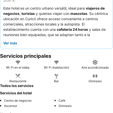
2026
Este hotel es un centro urbano versátil, ideal para
viajeros de
negocios
,
turistas
y quienes viajan con
mascotas
. Su céntrica
ubicación en Curicó ofrece acceso conveniente a centros
comerciales, atracciones locales y la autopista. El
establecimiento cuenta con una
cafetería 24 horas
y salas de
reuniones bien equipadas, que se adaptan tanto a la
productividad como a la comodidad. Los huéspedes elogian
Ver más
constantemente al
personal atento y amable
y las diversas
opciones de alta calidad disponibles en el desayuno buffet y en
Servicios principales
el restaurante del hotel. Para una experiencia más tranquila, los
huéspedes deben solicitar una habitación que no dé a la calle
principal.
Wi-Fi en el lobby
Wi-Fi (habitación)
Aire acondicionado
Restaurante
Bar
Gimnasio
Todos los servicios
Servicios del hotel
Centro de negocios
Café
Ascensor
Gimnasio