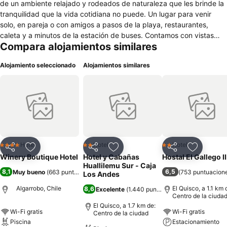
de un ambiente relajado y rodeados de naturaleza que les brinde la
tranquilidad que la vida cotidiana no puede. Un lugar para venir
solo, en pareja o con amigos a pasos de la playa, restaurantes,
caleta y a minutos de la estación de buses. Contamos con vistas
Compara alojamientos similares
completas al maravilloso Océano Pacifico, estacionamiento privado
el cual hay que pedir reserva antes para comprobar la
Alojamiento seleccionado
Alojamientos similares
disponibilidad, gimnasio y para aquellos que prefieran estar mas
cómodos tenemos piscina exterior con reposeras. Todas las
habitaciones cuentan con baño privado y varían en si desean
ducha, jacuzzi, con vista, balcón o terraza. Para aquellos que les
guste quedarse en el lugar disfrutando tenemos zonas comunes de
libre consumo de té y café, juegos de mesa, libros, gimnasio y
televisión en salón.
Hotel
Hotel
Hotel
4 Estrellas
2 Estrellas
2 Estrellas
Compartir
Agregar a favoritos
Compartir
Agregar a favoritos
Compartir
Agregar 
Winery Boutique Hotel
Hotel y Cabañas
Hostal El Gallego II
Huallilemu Sur - Caja
8,1
6,5
Muy bueno
(
663 puntuaciones
)
(
753 puntuacion
Los Andes
Algarrobo, Chile
El Quisco, a 1.1 km 
8,6
Excelente
(
1.440 puntuaciones
)
Centro de la ciuda
El Quisco, a 1.7 km de:
Wi-Fi gratis
Wi-Fi gratis
Centro de la ciudad
Piscina
Estacionamiento