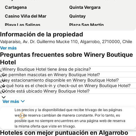
Cartagena
Quinta Vergara
Casino Viña del Mar
Quintay
Playa Las Salinas
Plaza San Martín
Información de la propiedad
Estadio Sausalito
Avenida Libertad
Valparaíso, Av. Dr. Guillermo Mucke 110, Algarrobo, 2710000, Chile
Mall Marina Arauco
Cerro Alegre
Ver más
Valparaíso Sporting Club
Jardín Botánico
Preguntas frecuentes sobre Winery Boutique
Festival Internacional de la Canción
Parque Reloj de Flores
Hotel
Plaza Sotomayor
Universidad Técnica Federico Santa María
¿Winery Boutique Hotel tiene área de piscina?
¿Se permiten mascotas en Winery Boutique Hotel?
Playa Acapulco
Teatro Municipal
¿Hay estacionamiento disponible en Winery Boutique Hotel?
¿A qué hora es el check-in y check-out en Winery Boutique Hotel?
Playa Cochoa
Miramar
¿Dónde está ubicado Winery Boutique Hotel?
Plaza José Francisco Vergara
Caleta Abarca
Ver más
Playa el Sol
Puerto de Valparaiso
Los precios y la disponibilidad que recibe trivago de las páginas
Club Viña del Mar
Muelle Vergara
web de reserva cambian de manera constante. Por lo tanto, es
posible que no siempre encuentres en una página web de reserva
Aeropuerto Viña del Mar
Laguna Sausalito
la misma oferta que viste en trivago.
Casa Museo de Pablo Neruda
Las Salinas
Hoteles con mejor puntuación en Algarrobo