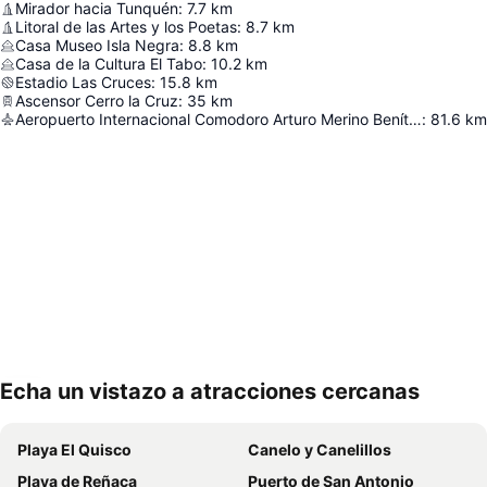
Mirador hacia Tunquén
:
7.7
km
Litoral de las Artes y los Poetas
:
8.7
km
Casa Museo Isla Negra
:
8.8
km
Casa de la Cultura El Tabo
:
10.2
km
Estadio Las Cruces
:
15.8
km
Ascensor Cerro la Cruz
:
35
km
Aeropuerto Internacional Comodoro Arturo Merino Benítez
:
81.6
km
Echa un vistazo a atracciones cercanas
Ampliar mapa
Playa El Quisco
Canelo y Canelillos
Playa de Reñaca
Puerto de San Antonio