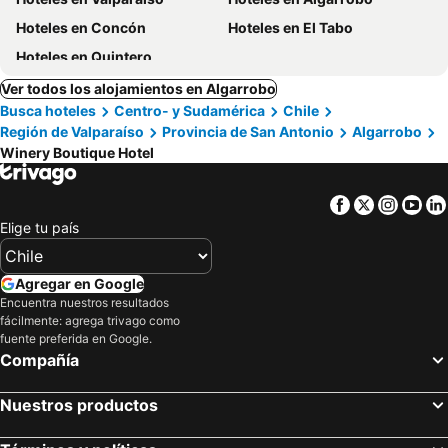
Hoteles en Concón
Hoteles en El Tabo
Hoteles en Quintero
Ver todos los alojamientos en Algarrobo
Busca hoteles
Centro- y Sudamérica
Chile
Región de Valparaíso
Provincia de San Antonio
Algarrobo
Winery Boutique Hotel
Facebook
Twitter
Insta
Yo
Elige tu país
Agregar en Google
Encuentra nuestros resultados
fácilmente: agrega trivago como
fuente preferida en Google.
Compañía
Nuestros productos