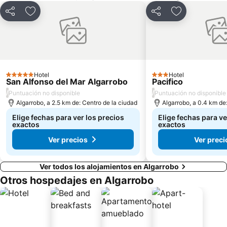
Iglesia Santa Teresita
Plaza Libertador Bernardo OHiggins
Compartir
Agregar a favoritos
Compartir
Agregar a fav
Arco Británico
Islote Peñablanca
Parque Italia
Castillo Wulff
Palacio Rioja
Paseo Bellamar
Museo de Arqueologia e Historia Francisco Fonck
Parque Costero
Hotel
Hotel
5 Estrellas
Pablo Neruda
El Encanto
3 Estrellas
San Alfonso del Mar Algarrobo
Pacifico
/
/
Puntuación no disponible
Puntuación no disponible
Algarrobo, a 2.5 km de: Centro de la ciudad
Algarrobo, a 0.4 km de
Elige fechas para ver los precios
Elige fechas para ve
exactos
exactos
Ver precios
Ver preci
Ver todos los alojamientos en Algarrobo
Otros hospedajes en Algarrobo