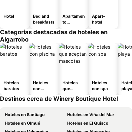
Hotel
Bed and
Apartamen
Apart-
breakfasts
to
hotel
amueblad
Categorías destacadas de hoteles en
o
Algarrobo
Hoteles
Hoteles
Hoteles
Hoteles
Hotel
baratos
con
que
con spa
play
piscina
aceptan
Destinos cerca de Winery Boutique Hotel
mascotas
Hoteles en Santiago
Hoteles en Viña del Mar
Hoteles en Olmué
Hoteles en El Quisco
Hoteles en Valparaíso
Hoteles en Algarrobo