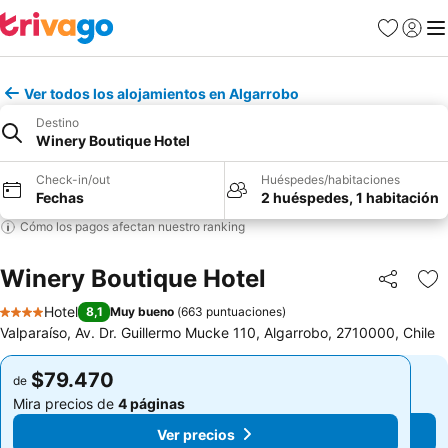
Favoritos
Iniciar 
Me
Ver todos los alojamientos en Algarrobo
Destino
Winery Boutique Hotel
Check-in/out
Huéspedes/habitaciones
Fechas
2 huéspedes, 1 habitación
Cómo los pagos afectan nuestro ranking
Winery Boutique Hotel
Compartir
Ag
Hotel
8,1
Muy bueno
(
663 puntuaciones
)
4 Estrellas
Valparaíso, Av. Dr. Guillermo Mucke 110, Algarrobo, 2710000, Chile
$79.470
$79.470
de
de
Mira precios de
4 páginas
Mira precios de
4 páginas
Ver precios
Ver precios