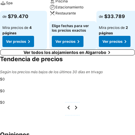
Piscina
Spa
Estacionamiento
Ver precios
Restaurante
Ver precios
$79.470
$33.789
de
de
Ver precios
Elige fechas para ver
Mira precios de
4
Mira precios de
2
los precios exactos
páginas
páginas
Ver precios
Ver precios
Ver precios
Ver todos los alojamientos en Algarrobo
Tendencia de precios
Según los precios más bajos de los últimos 30 días en trivago
$0
$0
$0
Opiniones