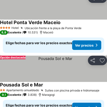
Compartir
Ag
Hotel Ponta Verde Maceio
Ver precios
Hotel
Ubicación frente a la playa de Ponta Verde
Ver precios
4 Estrellas
8,8
Excelente
10.531
Maceió
Elige fechas para ver los precios exactos
Ver precios
Opción destacada
Compartir
Ag
Pousada Sol e Mar
Ver precios
Apartamento amueblado
Suites con piscina privada e hidromasaje
Ver 
2 Estrellas
9,1
Excelente
3.838
Maragogi
Elige fechas para ver los precios exactos