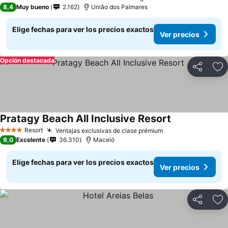
3 Estrellas
8,4
Muy bueno
2.162
União dos Palmares
Elige fechas para ver los precios exactos
Ver precios
Opción destacada
Compartir
Ag
Pratagy Beach All Inclusive Resort
Ver precios
Resort
Ventajas exclusivas de clase prémium
Ver precios
4 Estrellas
9,0
Excelente
36.310
Maceió
Elige fechas para ver los precios exactos
Ver precios
Compartir
Ag