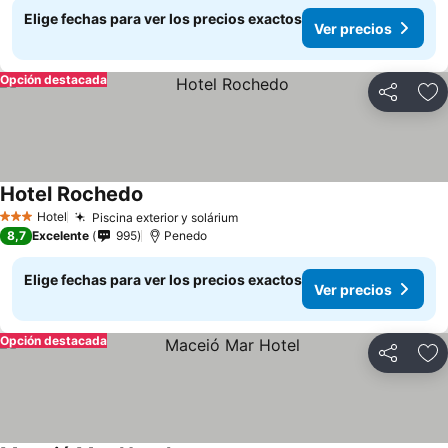
Elige fechas para ver los precios exactos
Ver precios
Opción destacada
Compartir
Ag
Hotel Rochedo
Ver precios
Hotel
Piscina exterior y solárium
Ver precios
3 Estrellas
8,7
Excelente
995
Penedo
Elige fechas para ver los precios exactos
Ver precios
Opción destacada
Compartir
Ag