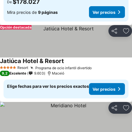
$178.027
De
Mira precios de
9 páginas
Ver precios
Opción destacada
Compartir
Ag
Jatiúca Hotel & Resort
Ver precios
Resort
Programa de ocio infantil divertido
Ver precios
5 Estrellas
9,2
Excelente
9.603
Maceió
Elige fechas para ver los precios exactos
Ver precios
Compartir
Ag