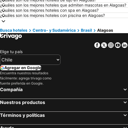
Hoteles en Valdivia
Hoteles en San Andrés
¿Cuáles son los mejores hoteles que admiten mascotas en Alagoas?
¿Cuáles son los mejores hoteles con spa en Alagoas?
Hoteles en Búzios
Hoteles en Chillán
¿Cuáles son los mejores hoteles con piscina en Alagoas?
Hoteles en Arica
Hoteles en Curazao
Hoteles en Chile
Hoteles en Región Metropolitana de Santiago
Busca hoteles
Centro- y Sudamérica
Brasil
Alagoas
Hoteles en Chiloé
Hoteles en Isla de Pascua
Facebook
Twitter
Insta
Yo
Hoteles en Asunción
Hoteles en Cerdeña
Elige tu país
Hoteles en Curicó
Hoteles en Provincia de Osorno
Hoteles en Jamaica
Hoteles en Lacio
Agregar en Google
Hoteles en Puerto Plata
Hoteles en Región de Arica y Parinacota
Encuentra nuestros resultados
fácilmente: agrega trivago como
Hoteles en Costa Rica
Hoteles en Colombia
fuente preferida en Google.
Hoteles en Panamá
Hoteles en Andalucía
Compañía
Hoteles en Quintana Roo
Hoteles en Prefectura Tokio
Nuestros productos
Términos y políticas
Ayuda