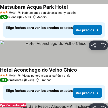
Matsubara Acqua Park Hotel
Ver precios
Hotel
Habitaciones con vistas al mar y balcón
Ver precios
3 Estrellas
7,5
Bueno
7.581
Maceió
Elige fechas para ver los precios exactos
Ver precios
Compartir
Ag
Hotel Aconchego do Velho Chico
Ver precios
Hotel
Vistas panorámicas al cañón y al río
Ver precios
3 Estrellas
9,1
Excelente
749
Piranhas
Elige fechas para ver los precios exactos
Ver precios
Opción destacada