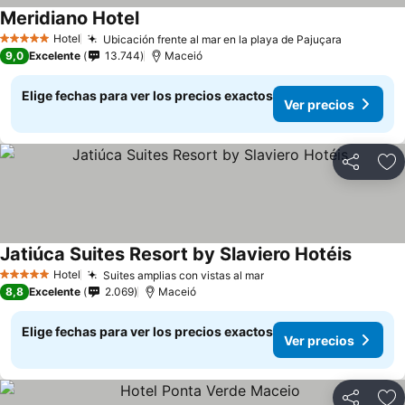
Meridiano Hotel
Ver precios
Hotel
Ubicación frente al mar en la playa de Pajuçara
Ver preci
5 Estrellas
9,0
Excelente
13.744
Maceió
Elige fechas para ver los precios exactos
Ver precios
Compartir
Ag
Jatiúca Suites Resort by Slaviero Hotéis
Ver pre
Hotel
Suites amplias con vistas al mar
Ver precios
5 Estrellas
8,8
Excelente
2.069
Maceió
Elige fechas para ver los precios exactos
Ver precios