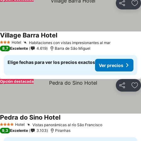
Compartir
Ag
Village Barra Hotel
Ver precios
Hotel
Habitaciones con vistas impresionantes al mar
Ver precios
3 Estrellas
8,7
Excelente
4.619
Barra de São Miguel
Elige fechas para ver los precios exactos
Ver precios
Opción destacada
Compartir
Ag
Pedra do Sino Hotel
Ver precios
Hotel
Vistas panorámicas al río São Francisco
Ver precios
4 Estrellas
9,3
Excelente
3.103
Piranhas