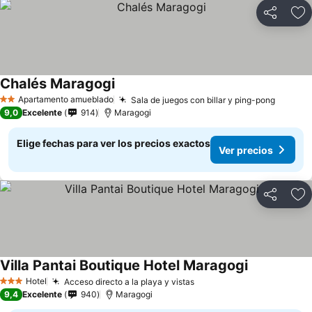
Compartir
Ag
Chalés Maragogi
Ver precios
Apartamento amueblado
Sala de juegos con billar y ping-pong
Ver pr
2 Estrellas
9,0
Excelente
914
Maragogi
Elige fechas para ver los precios exactos
Ver precios
Compartir
Ag
Villa Pantai Boutique Hotel Maragogi
Ver precios
Hotel
Acceso directo a la playa y vistas
Ver precios
3 Estrellas
9,4
Excelente
940
Maragogi