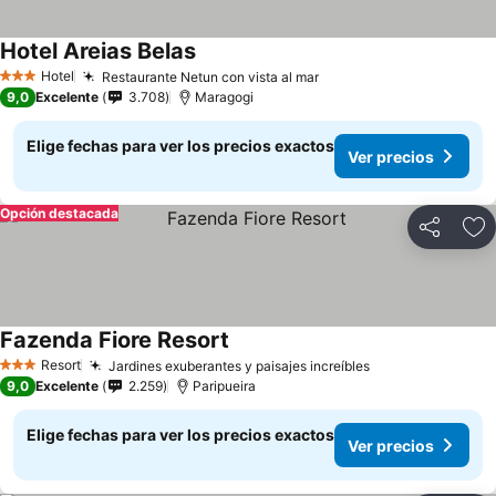
Hotel Areias Belas
Ver precios
Hotel
Restaurante Netun con vista al mar
Ver precios
3 Estrellas
9,0
Excelente
3.708
Maragogi
Elige fechas para ver los precios exactos
Ver precios
Opción destacada
Compartir
Ag
Fazenda Fiore Resort
Ver precios
Resort
Jardines exuberantes y paisajes increíbles
Ver precios
3 Estrellas
9,0
Excelente
2.259
Paripueira
Elige fechas para ver los precios exactos
Ver precios