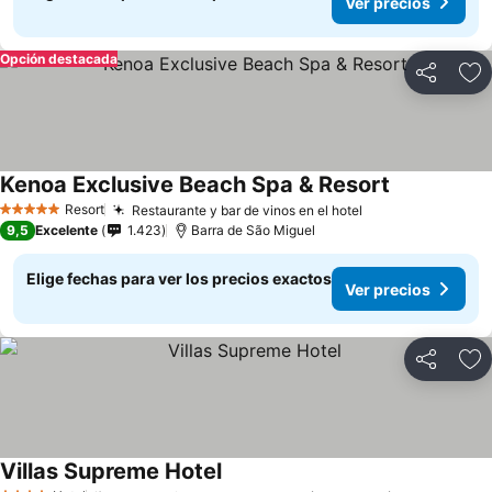
Ver precios
Opción destacada
Compartir
Ag
Kenoa Exclusive Beach Spa & Resort
Ver precios
Resort
Restaurante y bar de vinos en el hotel
Ver precios
5 Estrellas
9,5
Excelente
1.423
Barra de São Miguel
Elige fechas para ver los precios exactos
Ver precios
Compartir
Ag
Villas Supreme Hotel
Ver precios