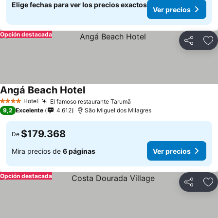
Elige fechas para ver los precios exactos
Ver precios
Opción destacada
Compartir
Ag
Angá Beach Hotel
Ver precios
Hotel
El famoso restaurante Tarumã
Ver precios
4 Estrellas
9,2
Excelente
4.612
São Miguel dos Milagres
$179.368
De
Mira precios de
6 páginas
Ver precios
Opción destacada
Compartir
Ag