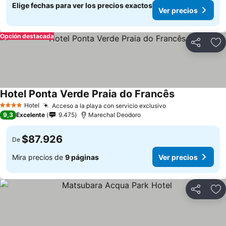
Elige fechas para ver los precios exactos
Ver precios
Opción destacada
Compartir
Ag
Hotel Ponta Verde Praia do Francês
Ver precios
Hotel
Acceso a la playa con servicio exclusivo
Ver precios
4 Estrellas
9,3
Excelente
9.475
Marechal Deodoro
$87.926
De
Mira precios de
9 páginas
Ver precios
Compartir
Ag