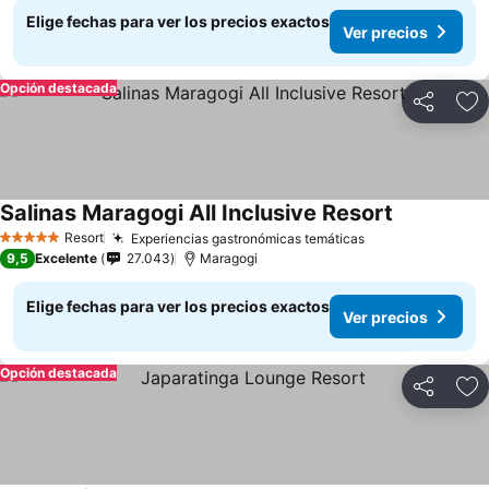
Elige fechas para ver los precios exactos
Ver precios
Opción destacada
Compartir
Ag
Salinas Maragogi All Inclusive Resort
Ver precios
Resort
Experiencias gastronómicas temáticas
Ver precios
5 Estrellas
9,5
Excelente
27.043
Maragogi
Elige fechas para ver los precios exactos
Ver precios
Opción destacada
Compartir
Ag