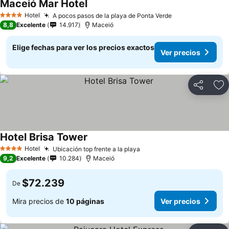
Maceió Mar Hotel
Ver precios
Hotel
A pocos pasos de la playa de Ponta Verde
Ver precios
4 Estrellas
8,8
Excelente
14.917
Maceió
Elige fechas para ver los precios exactos
Ver precios
Compartir
Ag
Hotel Brisa Tower
Ver precios
Hotel
Ubicación top frente a la playa
Ver precios
4 Estrellas
9,2
Excelente
10.284
Maceió
$72.239
De
Mira precios de
10 páginas
Ver precios