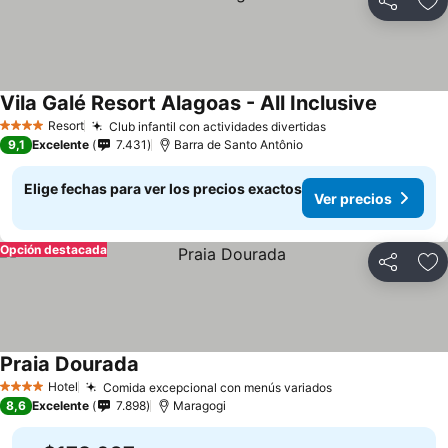
Compartir
Ag
Vila Galé Resort Alagoas - All Inclusive
Ver preci
Resort
Club infantil con actividades divertidas
Ver precios
4 Estrellas
9,1
Excelente
7.431
Barra de Santo Antônio
Elige fechas para ver los precios exactos
Ver precios
Opción destacada
Compartir
Ag
Praia Dourada
Ver precios
Hotel
Comida excepcional con menús variados
Ver precios
4 Estrellas
8,6
Excelente
7.898
Maragogi