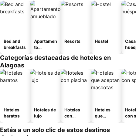
Bed and
Apartamen
Resorts
Hostel
Casa
breakfasts
to
hués
amueblad
Categorías destacadas de hoteles en
o
Alagoas
Hoteles
Hoteles de
Hoteles
Hoteles
Hote
baratos
lujo
con
que
con 
piscina
aceptan
mascotas
Estás a un solo clic de estos destinos