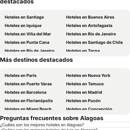
destacados
Hoteles en Santiago
Hoteles en Buenos Aires
Hoteles en Iquique
Hoteles en Antofagasta
Hoteles en Viña del Mar
Hoteles en Río de Janeiro
Hoteles en Punta Cana
Hoteles en Santiago de Chile
Hoteles en Río de Janeiro
Hoteles en Tacna
Más destinos destacados
Hoteles en Aruba
Hoteles en Brasil
Hoteles en París
Hoteles en Nueva York
Hoteles en Puerto Varas
Hoteles en Temuco
Hoteles en Barcelona
Hoteles en Madrid
Hoteles en Florianópolis
Hoteles en Pucón
Hoteles en Miami Beach
Hoteles en Concepción
Preguntas frecuentes sobre Alagoas
Hoteles en Roma
Hoteles en La Serena
¿Cuáles son los mejores hoteles en Alagoas?
Hoteles en Puerto Montt
Hoteles en Lima
¿Cuáles son los mejores hoteles de lujo en Alagoas?