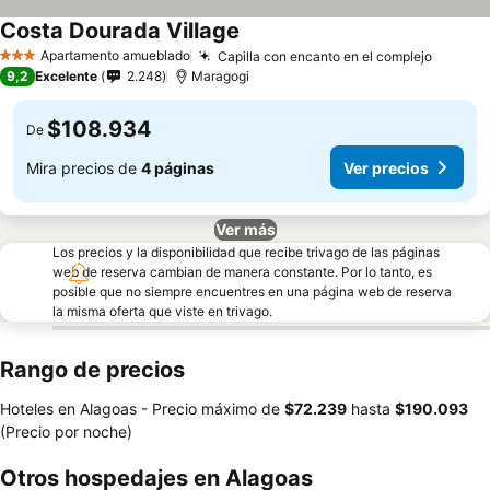
Costa Dourada Village
Ver precios
Apartamento amueblado
Capilla con encanto en el complejo
Ver pr
3 Estrellas
9,2
Excelente
2.248
Maragogi
$108.934
De
Mira precios de
4 páginas
Ver precios
Ver más
Los precios y la disponibilidad que recibe trivago de las páginas
web de reserva cambian de manera constante. Por lo tanto, es
posible que no siempre encuentres en una página web de reserva
la misma oferta que viste en trivago.
Rango de precios
Hoteles en Alagoas -
Precio máximo
de
‎$72.239
hasta
‎$190.093
(Precio por noche)
Otros hospedajes en Alagoas