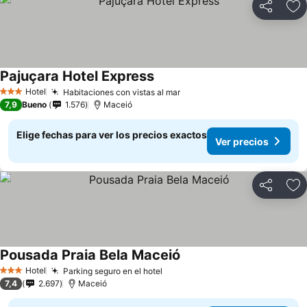
Compartir
Ag
Pajuçara Hotel Express
Ver precios
Hotel
Habitaciones con vistas al mar
Ver precios
3 Estrellas
7,9
Bueno
1.576
Maceió
Elige fechas para ver los precios exactos
Ver precios
Compartir
Ag
Pousada Praia Bela Maceió
Ver precios
Hotel
Parking seguro en el hotel
Ver precios
3 Estrellas
7,4
2.697
Maceió