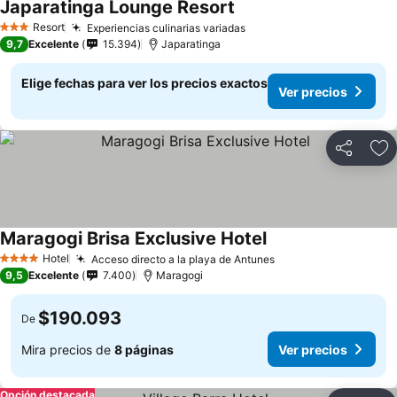
Japaratinga Lounge Resort
Ver precios
Resort
Experiencias culinarias variadas
Ver precios
3 Estrellas
9,7
Excelente
15.394
Japaratinga
Elige fechas para ver los precios exactos
Ver precios
Compartir
Ag
Maragogi Brisa Exclusive Hotel
Ver precios
Hotel
Acceso directo a la playa de Antunes
Ver precios
4 Estrellas
9,5
Excelente
7.400
Maragogi
$190.093
De
Mira precios de
8 páginas
Ver precios
Opción destacada