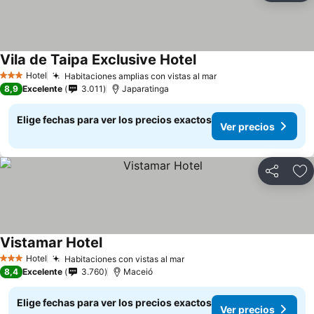
Vila de Taipa Exclusive Hotel
Ver precios
Hotel
Habitaciones amplias con vistas al mar
Ver precios
3 Estrellas
8,9
Excelente
3.011
Japaratinga
Elige fechas para ver los precios exactos
Ver precios
Compartir
Ag
Vistamar Hotel
Ver precios
Hotel
Habitaciones con vistas al mar
Ver precios
3 Estrellas
8,4
Excelente
3.760
Maceió
Elige fechas para ver los precios exactos
Ver precios