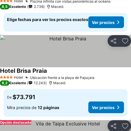
Hotel
Piscina infinita con vistas panorámicas al océano
Ver preci
4 Estrellas
8,5
Excelente
2.736
Maceió
Elige fechas para ver los precios exactos
Ver precios
Compartir
Ag
Hotel Brisa Praia
Ver precios
Hotel
Ubicación frente a la playa de Pajuçara
Ver precios
4 Estrellas
9,2
Excelente
12.243
Maceió
$73.791
De
Mira precios de
12 páginas
Ver precios
Opción destacada
Compartir
Ag