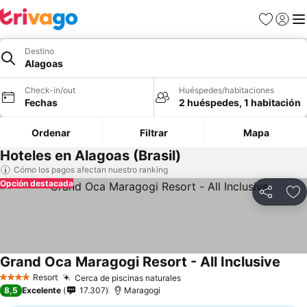
Favoritos
Iniciar 
Me
Destino
Alagoas
Check-in/out
Huéspedes/habitaciones
Fechas
2 huéspedes, 1 habitación
Ordenar
Filtrar
Mapa
Hoteles en Alagoas (Brasil)
Cómo los pagos afectan nuestro ranking
Opción destacada
Compartir
Ag
Grand Oca Maragogi Resort - All Inclusive
Ver p
Resort
Cerca de piscinas naturales
Ver precios
4 Estrellas
8,5
Excelente
17.307
Maragogi