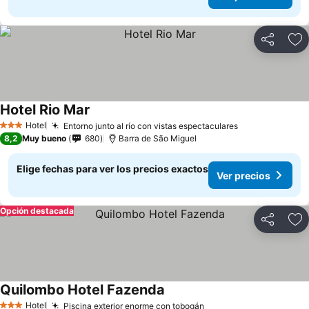
Compartir
Ag
Hotel Rio Mar
Ver precios
Hotel
Entorno junto al río con vistas espectaculares
Ver precios
3 Estrellas
8,2
Muy bueno
680
Barra de São Miguel
Elige fechas para ver los precios exactos
Ver precios
Opción destacada
Compartir
Ag
Quilombo Hotel Fazenda
Ver precios
Hotel
Piscina exterior enorme con tobogán
Ver precios