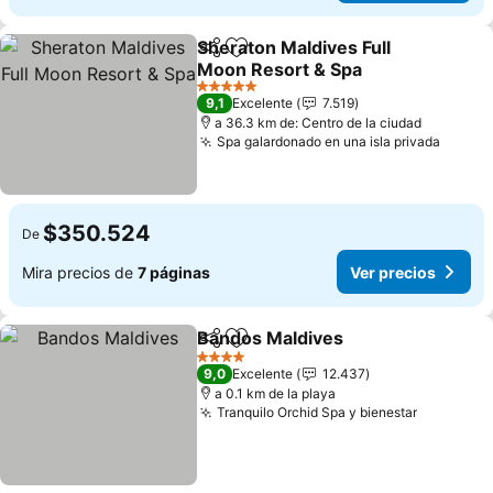
Sheraton Maldives Full
Compartir
Agregar a favoritos
Moon Resort & Spa
5 Estrellas
9,1
Excelente
7.519
a 36.3 km de: Centro de la ciudad
Spa galardonado en una isla privada
$350.524
De
Mira precios de
7 páginas
Ver precios
Bandos Maldives
Compartir
Agregar a favoritos
4 Estrellas
9,0
Excelente
12.437
a 0.1 km de la playa
Tranquilo Orchid Spa y bienestar