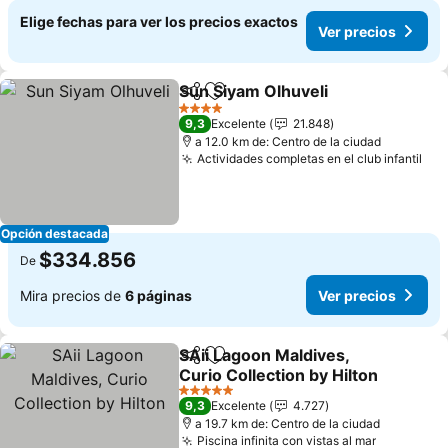
Elige fechas para ver los precios exactos
Ver precios
Sun Siyam Olhuveli
Compartir
Agregar a favoritos
4 Estrellas
9,3
Excelente
21.848
a 12.0 km de: Centro de la ciudad
Actividades completas en el club infantil
Opción destacada
$334.856
De
Mira precios de
6 páginas
Ver precios
SAii Lagoon Maldives,
Compartir
Agregar a favoritos
Curio Collection by Hilton
5 Estrellas
9,3
Excelente
4.727
a 19.7 km de: Centro de la ciudad
Piscina infinita con vistas al mar