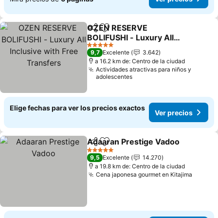
OZEN RESERVE
Compartir
Agregar a favoritos
BOLIFUSHI - Luxury All
Inclusive with Free
5 Estrellas
9,7
Excelente
3.642
Transfers
a 16.2 km de: Centro de la ciudad
Actividades atractivas para niños y
adolescentes
Elige fechas para ver los precios exactos
Ver precios
Adaaran Prestige Vadoo
Compartir
Agregar a favoritos
5 Estrellas
9,5
Excelente
14.270
a 19.8 km de: Centro de la ciudad
Cena japonesa gourmet en Kitajima