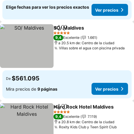
Elige fechas para ver los precios exactos
Ver precios
SO/ Maldives
Compartir
Agregar a favoritos
5 Estrellas
9,4
Excelente
1.661
a 20.5 km de: Centro de la ciudad
Villas sobre el agua con piscina privada
$561.095
De
Mira precios de
9 páginas
Ver precios
Hard Rock Hotel Maldives
Compartir
Agregar a favoritos
5 Estrellas
9,4
Excelente
7.119
a 20.8 km de: Centro de la ciudad
Roxity Kids Club y Teen Spirit Club