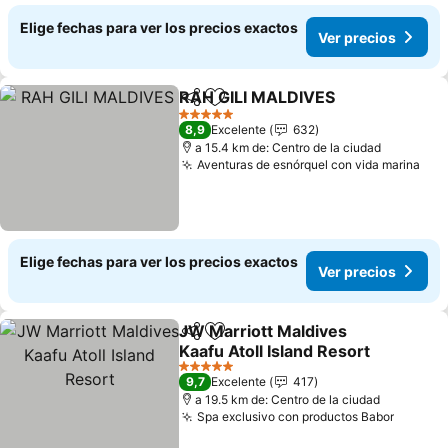
Elige fechas para ver los precios exactos
Ver precios
RAH GILI MALDIVES
Compartir
Agregar a favoritos
5 Estrellas
8,9
Excelente
632
a 15.4 km de: Centro de la ciudad
Aventuras de esnórquel con vida marina
Elige fechas para ver los precios exactos
Ver precios
JW Marriott Maldives
Compartir
Agregar a favoritos
Kaafu Atoll Island Resort
5 Estrellas
9,7
Excelente
417
a 19.5 km de: Centro de la ciudad
Spa exclusivo con productos Babor