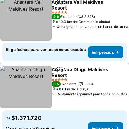
Anantara Veli Maldives
Compartir
Agregar a favoritos
Resort
5 Estrellas
9,6
Excelente
5.843
a 10.0 km de: Centro de la ciudad
Cena gourmet privada en un banco de arena
Elige fechas para ver los precios exactos
Ver precios
Anantara Dhigu Maldives
Compartir
Agregar a favoritos
Resort
5 Estrellas
9,5
Excelente
5.884
a 0.6 km de la playa
Restaurantes gourmet para todos los gustos
$1.371.720
De
Mira precios de
6 páginas
Ver precios