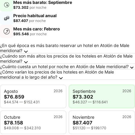
Mes más barato: Septiembre
$73.302
por noche
Precio habitual anual
$87.407
por noche
Mes más caro: Febrero
$95.546
por noche
Preguntas frecuentes sobre Atolón de Male me
¿En qué época es más barato reservar un hotel en Atolón de Male
meridional?
¿Cuándo son más altos los precios de los hoteles en Atolón de Male
meridional?
¿Cuánto cuesta un hotel por noche en Atolón de Male meridional?
¿Cómo varían los precios de los hoteles en Atolón de Male
meridional a lo largo del año?
Agosto
2026
Septiembre
2026
$76.859
$73.302
$44.574
—
$152.431
$46.327
—
$116.641
Octubre
2026
Noviembre
2026
$78.158
$87.407
$49.008
—
$342.310
$51.120
—
$199.170