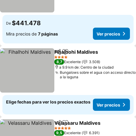
$441.478
De
Mira precios de
7 páginas
Ver precios
Fihalhohi Maldives
Compartir
Agregar a favoritos
4 Estrellas
8,7
Excelente
3.508
a 9.9 km de: Centro de la ciudad
Bungalows sobre el agua con acceso directo
a la laguna
Elige fechas para ver los precios exactos
Ver precios
Velassaru Maldives
Compartir
Agregar a favoritos
5 Estrellas
9,5
Excelente
6.391