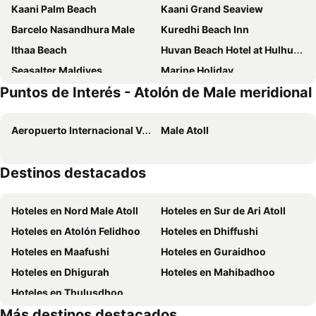
Kaani Palm Beach
Kaani Grand Seaview
Barcelo Nasandhura Male
Kuredhi Beach Inn
Ithaa Beach
Huvan Beach Hotel at Hulhumale'
Seasalter Maldives
Marine Holiday
Puntos de Interés - Atolón de Male meridional
Hotel Octave Maldives
Arena Beach Hotel
Triton Prestige Seaview and Spa
La Isla Tropica - Maldives
Aeropuerto Internacional Velana
Male Atoll
Funplace Beach Hotel
Wind Stay
The Park House
Hotel Star Shell
Destinos destacados
Araamview
Beach Palace
The Grand View
Paradise Retreat
Hoteles en Nord Male Atoll
Hoteles en Sur de Ari Atoll
Lagoona Sunset
Crystal Sands
Hoteles en Atolón Felidhoo
Hoteles en Dhiffushi
Hoteles en Maafushi
Hoteles en Guraidhoo
Hoteles en Dhigurah
Hoteles en Mahibadhoo
Hoteles en Thulusdhoo
Más destinos destacados