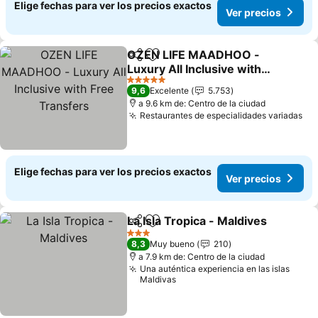
Elige fechas para ver los precios exactos
Ver precios
OZEN LIFE MAADHOO -
Compartir
Agregar a favoritos
Luxury All Inclusive with
Free Transfers
5 Estrellas
9,6
Excelente
5.753
a 9.6 km de: Centro de la ciudad
Restaurantes de especialidades variadas
Elige fechas para ver los precios exactos
Ver precios
La Isla Tropica - Maldives
Compartir
Agregar a favoritos
3 Estrellas
8,3
Muy bueno
210
a 7.9 km de: Centro de la ciudad
Una auténtica experiencia en las islas
Maldivas