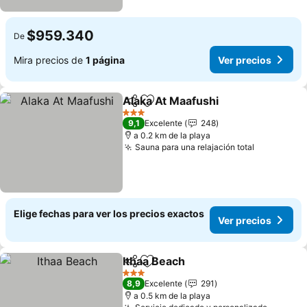
$959.340
De
Mira precios de
1 página
Ver precios
Alaka At Maafushi
Compartir
Agregar a favoritos
3 Estrellas
9,1
Excelente
248
a 0.2 km de la playa
Sauna para una relajación total
Elige fechas para ver los precios exactos
Ver precios
Ithaa Beach
Compartir
Agregar a favoritos
3 Estrellas
8,9
Excelente
291
a 0.5 km de la playa