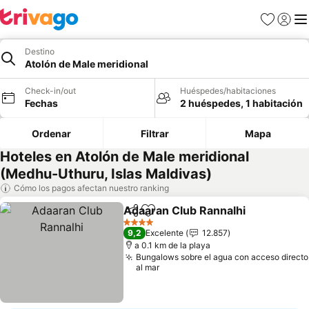
Favoritos
Iniciar 
Me
Destino
Atolón de Male meridional
Check-in/out
Huéspedes/habitaciones
Fechas
2 huéspedes, 1 habitación
Ordenar
Filtrar
Mapa
Hoteles en Atolón de Male meridional
(Medhu-Uthuru, Islas Maldivas)
Cómo los pagos afectan nuestro ranking
Adaaran Club Rannalhi
Compartir
Agregar a favoritos
4 Estrellas
9,2
Excelente
12.857
a 0.1 km de la playa
Bungalows sobre el agua con acceso directo
al mar