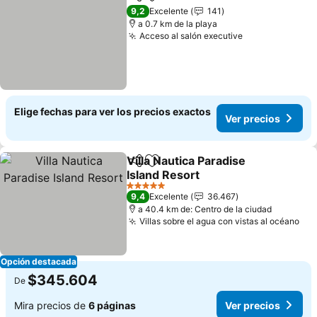
Compartir
Agregar a favoritos
9,2
Excelente
141
a 0.7 km de la playa
Acceso al salón executive
Elige fechas para ver los precios exactos
Ver precios
Villa Nautica Paradise
Compartir
Agregar a favoritos
Island Resort
5 Estrellas
9,4
Excelente
36.467
a 40.4 km de: Centro de la ciudad
Villas sobre el agua con vistas al océano
Opción destacada
$345.604
De
Mira precios de
6 páginas
Ver precios