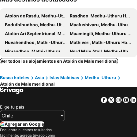
Atolón de Rasdu, Medhu-Uthuru Hoteles
Rasdhoo, Medhu-Uthuru Hoteles
Bodufolhudhoo, Medhu-Uthuru Hoteles
Maafushivaru, Medhu-Uthuru Hoteles
Atolón Ari Septentrional, Medhu-Uthuru Hoteles
Maamingili, Medhu-Uthuru Hoteles
Huvahendhoo, Mathi-Uthuru Hoteles
Mathiveri, Mathi-Uthuru Hoteles
Himandhoo, Mathi-Uthuru Hoteles
Nord Male Atoll, Medhu-Uthuru Hoteles
Atolón de Baa, Uthuru Hoteles
Raa Atoll, Uthuru Hoteles
Ver todos los alojamientos en Atolón de Male meridional
Velidhoo, Medhu-Uthuru Hoteles
Dhiffushi, Medhu-Uthuru Hoteles
Busca hoteles
Asia
Islas Maldivas
Medhu-Uthuru
Naifaru, Medhu-Uthuru Hoteles
Lhaviyani Atoll, Uthuru Hoteles
Atolón de Male meridional
Mafuri, Medu Hoteles
Fulhadhoo, Medhu-Uthuru Hoteles
Kudahuvadhoo, Medu Hoteles
Sur de Ari Atoll, Medhu-Uthuru Hoteles
Facebook
Twitter
Insta
Yo
Haa Alifu Atoll, Mathi-Uthuru Hoteles
Addu Atoll, Dhekunu Hoteles
Elige tu país
Atolón Felidhoo, Medhu-Uthuru Hoteles
Agregar en Google
Encuentra nuestros resultados
fácilmente: agrega trivago como