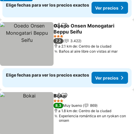
Elige fechas para ver los precios exactos
Ver precios
Ooedo Onsen Monogatari
Compartir
Agregar a favoritos
Beppu Seifu
3 Estrellas
7,2
3.422
a 2.1 km de: Centro de la ciudad
Baños al aire libre con vistas al mar
Elige fechas para ver los precios exactos
Ver precios
Bokai
Compartir
Agregar a favoritos
3 Estrellas
8,3
Muy bueno
869
a 1.8 km de: Centro de la ciudad
Experiencia romántica en un ryokan con
onsen