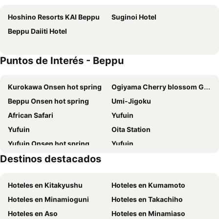
Hoshino Resorts KAI Beppu
Suginoi Hotel
Beppu Daiiti Hotel
Puntos de Interés - Beppu
Kurokawa Onsen hot spring
Ogiyama Cherry blossom Garden
Beppu Onsen hot spring
Umi-Jigoku
African Safari
Yufuin
Yufuin
Oita Station
Yufuin Onsen hot spring
Yufuin
Destinos destacados
Oita Airport
Yusuraume
Ruins of Oka Castle
Nagayu Hot Spring
Hoteles en Kitakyushu
Hoteles en Kumamoto
Hoteles en Minamioguni
Hoteles en Takachiho
Hoteles en Aso
Hoteles en Minamiaso