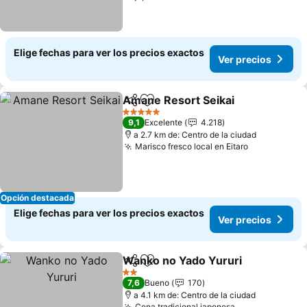
Elige fechas para ver los precios exactos
Ver precios
Amane Resort Seikai
Compartir
Agregar a favoritos
5 Estrellas
9,1
Excelente
4.218
a 2.7 km de: Centro de la ciudad
Marisco fresco local en Eitaro
Opción destacada
Elige fechas para ver los precios exactos
Ver precios
Wanko no Yado Yururi
Compartir
Agregar a favoritos
2 Estrellas
7,6
Bueno
170
a 4.1 km de: Centro de la ciudad
Cena tradicional japonesa