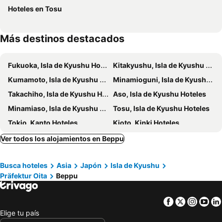
Hoteles en Tosu
Más destinos destacados
Fukuoka, Isla de Kyushu Hoteles
Kitakyushu, Isla de Kyushu Hoteles
Kumamoto, Isla de Kyushu Hoteles
Minamioguni, Isla de Kyushu Hoteles
Takachiho, Isla de Kyushu Hoteles
Aso, Isla de Kyushu Hoteles
Minamiaso, Isla de Kyushu Hoteles
Tosu, Isla de Kyushu Hoteles
Tokio, Kanto Hoteles
Kioto, Kinki Hoteles
Osaka, Kinki Hoteles
Hakone, Kanto Hoteles
Ver todos los alojamientos en Beppu
Takayama, Chubu y Hokuriku Hoteles
Hiroshima, Chugoku Hoteles
Busca hoteles
Asia
Japón
Isla de Kyushu
Kawasaki, Kanto Hoteles
Nagoya, Chubu y Hokuriku Hoteles
Präfektur Oita
Beppu
Facebook
Twitter
Insta
Yo
Elige tu país