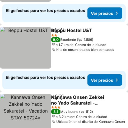
Elige fechas para ver los precios exactos
Ver precios
Beppu Hostel U&T
Compartir
Agregar a favoritos
2 Estrellas
9,0
Excelente
1.586
a 1.7 km de: Centro de la ciudad
Kits de onsen locales bien pensados
Elige fechas para ver los precios exactos
Ver precios
Kannawa Onsen Zekkei
Compartir
Agregar a favoritos
no Yado Sakuratei -
Vacation STAY 50724v
3 Estrellas
8,1
Muy bueno
512
a 3.2 km de: Centro de la ciudad
Ubicación en el distrito de Kannawa Onsen