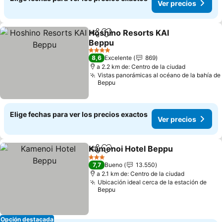
Ver precios
Hoshino Resorts KAI
Compartir
Agregar a favoritos
Beppu
4 Estrellas
8,6
Excelente
869
a 2.2 km de: Centro de la ciudad
Vistas panorámicas al océano de la bahía de
Beppu
Elige fechas para ver los precios exactos
Ver precios
Kamenoi Hotel Beppu
Compartir
Agregar a favoritos
3 Estrellas
7,7
Bueno
13.550
a 2.1 km de: Centro de la ciudad
Ubicación ideal cerca de la estación de
Beppu
Opción destacada