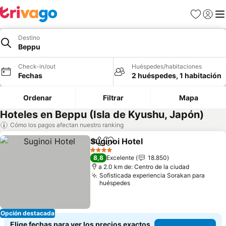
Favoritos
Iniciar 
Me
Destino
Beppu
Check-in/out
Huéspedes/habitaciones
Fechas
2 huéspedes, 1 habitación
Ordenar
Filtrar
Mapa
Hoteles en Beppu (Isla de Kyushu, Japón)
Cómo los pagos afectan nuestro ranking
Suginoi Hotel
Compartir
Agregar a favoritos
4 Estrellas
8,8
Excelente
18.850
a 2.0 km de: Centro de la ciudad
Sofisticada experiencia Sorakan para
huéspedes
Opción destacada
Elige fechas para ver los precios exactos