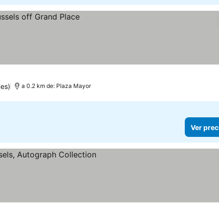
es)
a 0.2 km de: Plaza Mayor
Ver prec
s
 precios