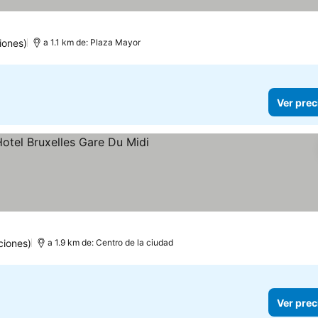
s
recios
iones)
a 1.1 km de: Plaza Mayor
Ver prec
ecios
ciones)
a 1.9 km de: Centro de la ciudad
Ver prec