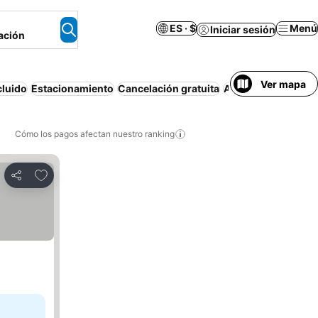
ES · $
Menú
Iniciar sesión
ación
Ver mapa
cluido
Estacionamiento
Cancelación gratuita
Apartamento amue
Cómo los pagos afectan nuestro ranking
Agregar a favoritos
Compartir