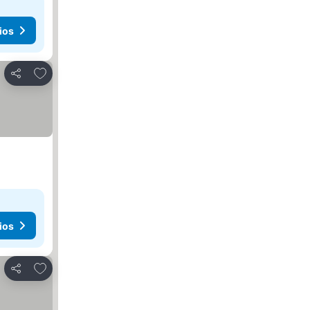
ios
Agregar a favoritos
Compartir
ios
Agregar a favoritos
Compartir