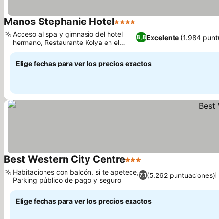
Manos Stephanie Hotel
4 Estrellas
Ver precios
Acceso al spa y gimnasio del hotel
Excelente
(1.984 punt
8,8
hermano, Restaurante Kolya en el
Ver precios
hotel hermano
Elige fechas para ver los precios exactos
Best Western City Centre
3 Estrellas
Ver precios
Habitaciones con balcón, si te apetece,
(5.262 puntuaciones)
7,1
Parking público de pago y seguro
Ver precios
Elige fechas para ver los precios exactos