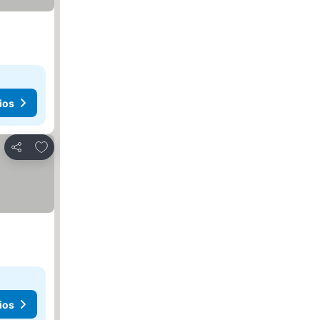
ios
Agregar a favoritos
Compartir
ios