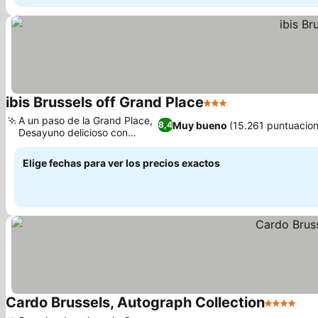
ibis Brussels off Grand Place
3 Estrellas
Ver precios
A un paso de la Grand Place,
Muy bueno
(15.261 puntuacion
8,4
Desayuno delicioso con
Ver precios
gofres
Elige fechas para ver los precios exactos
Cardo Brussels, Autograph Collection
4 Estrella
Ver