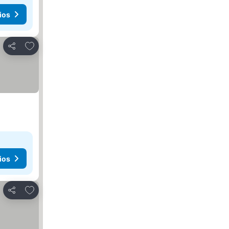
ios
Agregar a favoritos
Compartir
ios
Agregar a favoritos
Compartir