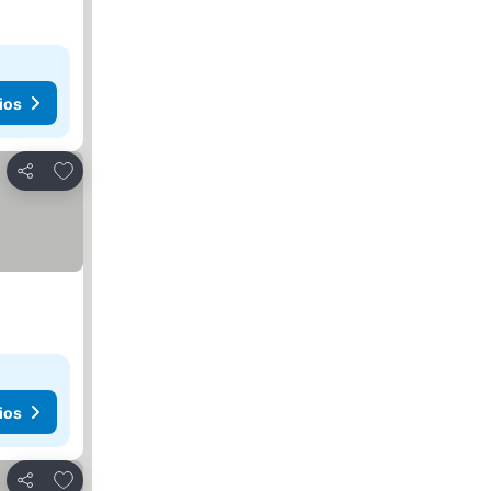
ios
Agregar a favoritos
Compartir
ios
Agregar a favoritos
Compartir