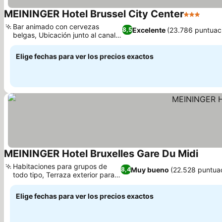
MEININGER Hotel Brussel City Center
3 Estrella
Ver p
Bar animado con cervezas
Excelente
(23.786 puntuac
8,5
belgas, Ubicación junto al canal
Ver precios
con vistas
Elige fechas para ver los precios exactos
MEININGER Hotel Bruxelles Gare Du Midi
Ver pr
Habitaciones para grupos de
Muy bueno
(22.528 puntua
8,4
todo tipo, Terraza exterior para
Ver precios
relajarte
Elige fechas para ver los precios exactos