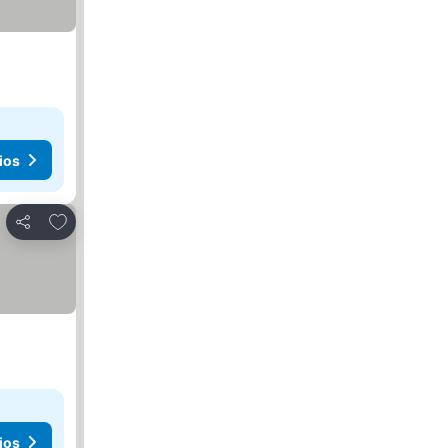
ios
Agregar a favoritos
Compartir
ios