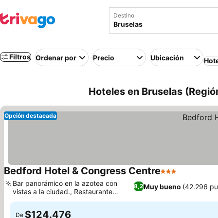
Destino
Filtros
Ordenar por
Precio
Ubicación
Hot
Hoteles en Bruselas (Región
Opción destacada
Bedford Hotel & Congress Centre
3 Estrellas
Ver precio
Bar panorámico en la azotea con
Muy bueno
(42.296 pu
8,2
vistas a la ciudad., Restaurante
Ver precios
Magellan en el hotel
$124.476
De