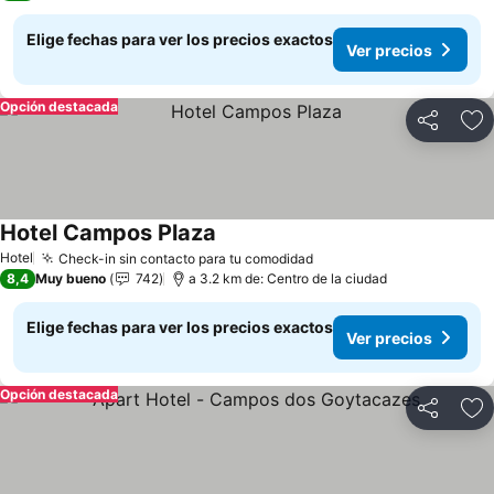
Elige fechas para ver los precios exactos
Ver precios
Opción destacada
Compartir
Ag
Hotel Campos Plaza
Ver precios
Hotel
Check-in sin contacto para tu comodidad
Ver precios
8,4
Muy bueno
742
a 3.2 km de: Centro de la ciudad
Elige fechas para ver los precios exactos
Ver precios
Opción destacada
Compartir
Ag