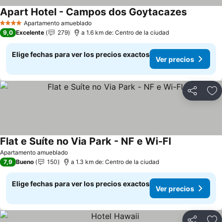
Apart Hotel - Campos dos Goytacazes
Ver preci
Apartamento amueblado
4 Estrellas
9,0
Excelente
279
a 1.6 km de: Centro de la ciudad
Elige fechas para ver los precios exactos
Ver precios
Compartir
Ag
Flat e Suíte no Via Park - NF e Wi-FI
Ver precios
Apartamento amueblado
7,9
Bueno
150
a 1.3 km de: Centro de la ciudad
Elige fechas para ver los precios exactos
Ver precios