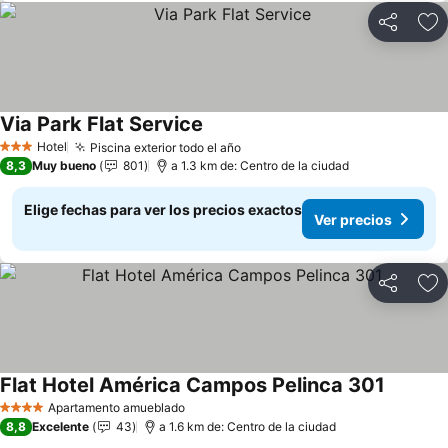
Compartir
Ag
Via Park Flat Service
Ver precios
Hotel
Piscina exterior todo el año
Ver precios
3 Estrellas
8,3
Muy bueno
801
a 1.3 km de: Centro de la ciudad
Elige fechas para ver los precios exactos
Ver precios
Compartir
Ag
Flat Hotel América Campos Pelinca 301
Ver prec
Apartamento amueblado
4 Estrellas
8,8
Excelente
43
a 1.6 km de: Centro de la ciudad