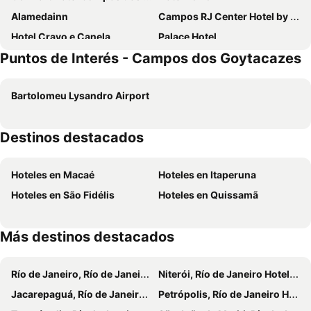
Alamedainn
Campos RJ Center Hotel by Castelo Itaipava
Hotel Cravo e Canela
Palace Hotel
Puntos de Interés - Campos dos Goytacazes
América apart-hotel
Bartolomeu Lysandro Airport
Destinos destacados
Hoteles en Macaé
Hoteles en Itaperuna
Hoteles en São Fidélis
Hoteles en Quissamã
Más destinos destacados
Río de Janeiro, Río de Janeiro Hoteles
Niterói, Río de Janeiro Hoteles
Jacarepaguá, Río de Janeiro Hoteles
Petrópolis, Río de Janeiro Hoteles