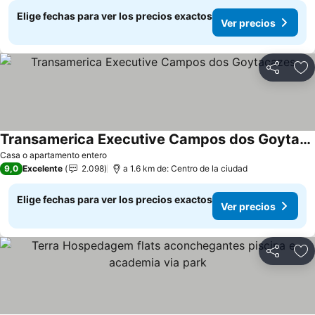
Elige fechas para ver los precios exactos
Ver precios
Compartir
Ag
Transamerica Executive Campos dos Goytacazes
Ver precios
Casa o apartamento entero
9,0
Excelente
2.098
a 1.6 km de: Centro de la ciudad
Elige fechas para ver los precios exactos
Ver precios
Compartir
Ag