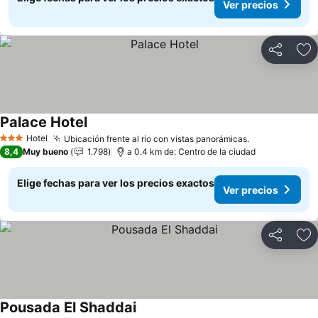
Ver precios
Compartir
Ag
Palace Hotel
Ver precios
Hotel
Ubicación frente al río con vistas panorámicas.
Ver precios
3 Estrellas
8,4
Muy bueno
1.798
a 0.4 km de: Centro de la ciudad
Elige fechas para ver los precios exactos
Ver precios
Compartir
Ag
Pousada El Shaddai
Ver precios