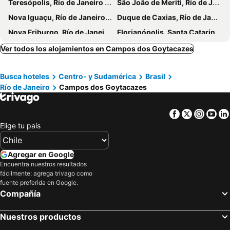
Teresópolis, Río de Janeiro Hoteles
São João de Meriti, Río de Janeiro Hoteles
Nova Iguaçu, Río de Janeiro Hoteles
Duque de Caxias, Río de Janeiro Hoteles
Nova Friburgo, Río de Janeiro Hoteles
Florianópolis, Santa Catarina Hoteles
Búzios, Río de Janeiro Hoteles
Balneário Camboriú, Santa Catarina Hoteles
Ver todos los alojamientos en Campos dos Goytacazes
Maragogi, Alagoas Hoteles
Foz de Iguazú, Paraná Hoteles
Busca hoteles
Centro- y Sudamérica
Brasil
São Paulo, São Paulo Hoteles
Porto de Galinhas, Pernambuco Hoteles
Río de Janeiro
Campos dos Goytacazes
Maceió, Alagoas Hoteles
Facebook
Twitter
Insta
Yo
Elige tu país
Agregar en Google
Encuentra nuestros resultados
fácilmente: agrega trivago como
fuente preferida en Google.
Compañía
Nuestros productos