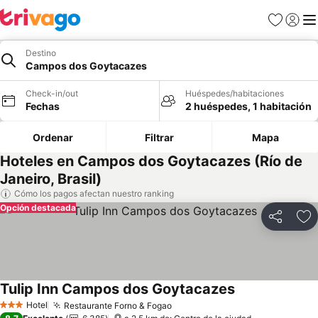
Favoritos
Iniciar 
Me
Destino
Campos dos Goytacazes
Check-in/out
Huéspedes/habitaciones
Fechas
2 huéspedes, 1 habitación
Ordenar
Filtrar
Mapa
Hoteles en Campos dos Goytacazes (Río de
Janeiro, Brasil)
Cómo los pagos afectan nuestro ranking
Opción destacada
Compartir
Ag
Tulip Inn Campos dos Goytacazes
Ver precios
Hotel
Restaurante Forno & Fogao
Ver precios
3 Estrellas