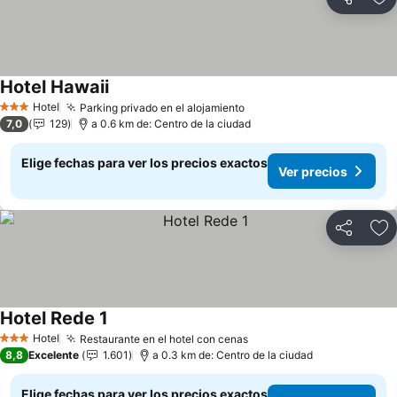
Compartir
Ag
Hotel Hawaii
Ver precios
Hotel
Parking privado en el alojamiento
Ver precios
3 Estrellas
7,0
129
a 0.6 km de: Centro de la ciudad
Elige fechas para ver los precios exactos
Ver precios
Compartir
Ag
Hotel Rede 1
Ver precios
Hotel
Restaurante en el hotel con cenas
Ver precios
3 Estrellas
8,8
Excelente
1.601
a 0.3 km de: Centro de la ciudad
Elige fechas para ver los precios exactos