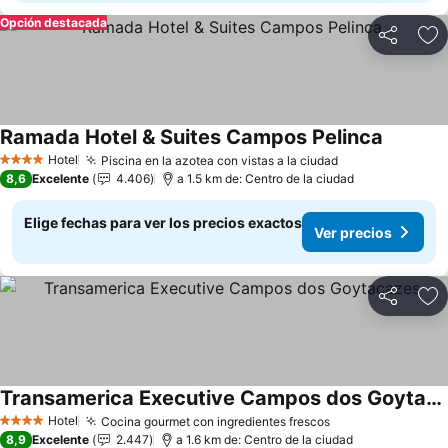
Opción destacada
Compartir
Ag
Ramada Hotel & Suites Campos Pelinca
Ver prec
Hotel
Piscina en la azotea con vistas a la ciudad
Ver precios
4 Estrellas
8,6
Excelente
4.406
a 1.5 km de: Centro de la ciudad
Elige fechas para ver los precios exactos
Ver precios
Compartir
Ag
Transamerica Executive Campos dos Goytacazes
Ver precios
Hotel
Cocina gourmet con ingredientes frescos
Ver precios
4 Estrellas
8,9
Excelente
2.447
a 1.6 km de: Centro de la ciudad