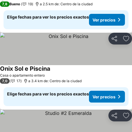
7,8
Bueno
19
a 2.5 km de: Centro de la ciudad
Elige fechas para ver los precios exactos
Ver precios
Compartir
Ag
Onix Sol e Piscina
Ver precios
Casa o apartamento entero
7,0
17
a 3.4 km de: Centro de la ciudad
Elige fechas para ver los precios exactos
Ver precios
Compartir
Ag