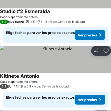
Studio #2 Esmeralda
Ver precios
Casa o apartamento entero
8,4
Muy bueno
46
a 1.5 km de: Centro de la ciudad
Elige fechas para ver los precios exactos
Ver precios
Compartir
Ag
Kitinete Antonio
Ver precios
Casa o apartamento entero
5,8
14
a 0.9 km de: Centro de la ciudad
Elige fechas para ver los precios exactos
Ver precios