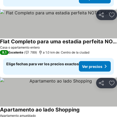
Compartir
Ag
Flat Completo para uma estadia perfeita NOTA FISCAL
Ver precios
Casa o apartamento entero
9,1
Excelente
789
a 1.0 km de: Centro de la ciudad
Elige fechas para ver los precios exactos
Ver precios
Compartir
Ag
Apartamento ao lado Shopping
Ver precios
Apartamento amueblado