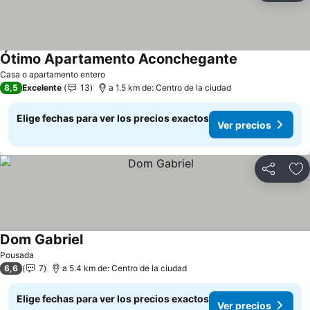
Ótimo Apartamento Aconchegante
Ver precios
Casa o apartamento entero
8,5
Excelente
13
a 1.5 km de: Centro de la ciudad
Elige fechas para ver los precios exactos
Ver precios
Compartir
Ag
Dom Gabriel
Ver precios
Pousada
6,6
7
a 5.4 km de: Centro de la ciudad
Elige fechas para ver los precios exactos
Ver precios