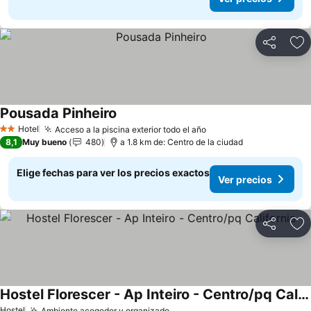
Compartir
Ag
Pousada Pinheiro
Ver precios
Hotel
Acceso a la piscina exterior todo el año
Ver precios
2 Estrellas
8,1
Muy bueno
480
a 1.8 km de: Centro de la ciudad
Elige fechas para ver los precios exactos
Ver precios
Compartir
Ag
Hostel Florescer - Ap Inteiro - Centro/pq California
Hostel
Ambiente acogedor y organizado