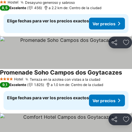
Hostel
Desayuno generoso y sabroso
Ver precios
2 Estrellas
8,5
Excelente
456
a 2.2 km de: Centro de la ciudad
Elige fechas para ver los precios exactos
Ver precios
Compartir
Ag
Promenade Soho Campos dos Goytacazes
Ver 
Hotel
Terraza en la azotea con vistas a la ciudad
Ver precios
4 Estrellas
9,1
Excelente
1.825
a 1.0 km de: Centro de la ciudad
Elige fechas para ver los precios exactos
Ver precios
Compartir
Ag