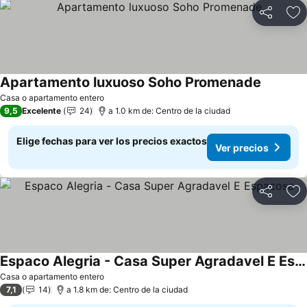
Compartir
Ag
Apartamento luxuoso Soho Promenade
Ver prec
Casa o apartamento entero
9,5
Excelente
24
a 1.0 km de: Centro de la ciudad
Elige fechas para ver los precios exactos
Ver precios
Compartir
Ag
Espaco Alegria - Casa Super Agradavel E Espacosa
Ver precios
Casa o apartamento entero
7,1
14
a 1.8 km de: Centro de la ciudad