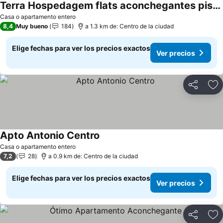
Terra Hospedagem flats aconchegantes piscina e academia via park
Ver precios
Casa o apartamento entero
8,4
Muy bueno
184
a 1.3 km de: Centro de la ciudad
Elige fechas para ver los precios exactos
Ver precios
Compartir
Ag
Apto Antonio Centro
Ver precios
Casa o apartamento entero
7,2
28
a 0.9 km de: Centro de la ciudad
Elige fechas para ver los precios exactos
Ver precios
Compartir
Ag