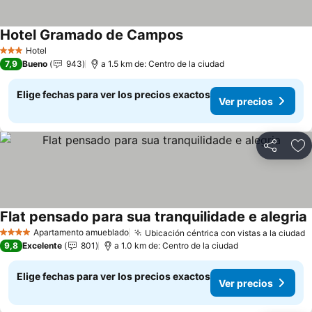
Hotel Gramado de Campos
Ver precios
Hotel
3 Estrellas
7,9
Bueno
943
a 1.5 km de: Centro de la ciudad
Elige fechas para ver los precios exactos
Ver precios
Compartir
Ag
Flat pensado para sua tranquilidade e alegria
V
Apartamento amueblado
Ubicación céntrica con vistas a la ciudad
V
4 Estrellas
9,8
Excelente
801
a 1.0 km de: Centro de la ciudad
Elige fechas para ver los precios exactos
Ver precios