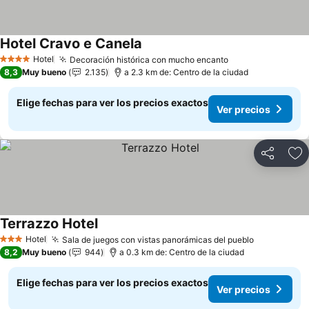
Hotel Cravo e Canela
Ver precios
Hotel
Decoración histórica con mucho encanto
Ver precios
4 Estrellas
8,3
Muy bueno
2.135
a 2.3 km de: Centro de la ciudad
Elige fechas para ver los precios exactos
Ver precios
Compartir
Ag
Terrazzo Hotel
Ver precios
Hotel
Sala de juegos con vistas panorámicas del pueblo
Ver precio
3 Estrellas
8,2
Muy bueno
944
a 0.3 km de: Centro de la ciudad
Elige fechas para ver los precios exactos
Ver precios