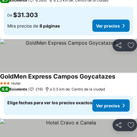
8,7
Excelente
6.385
a 2.5 km de: Centro de la ciudad
$31.303
De
Mira precios de
8 páginas
Ver precios
Compartir
Ag
GoldMen Express Campos Goycatazes
Ver preci
Hotel
3 Estrellas
8,6
Excelente
216
a 0.5 km de: Centro de la ciudad
Elige fechas para ver los precios exactos
Ver precios
Compartir
Ag