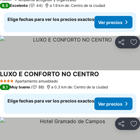
Ver precios
Ver precios
9,5
Excelente
44
a 1.9 km de: Centro de la ciudad
Elige fechas para ver los precios exactos
Ver precios
Compartir
Ag
LUXO E CONFORTO NO CENTRO
Ver precios
Apartamento amueblado
4 Estrellas
8,1
Muy bueno
88
a 0.3 km de: Centro de la ciudad
Elige fechas para ver los precios exactos
Ver precios
Compartir
Ag