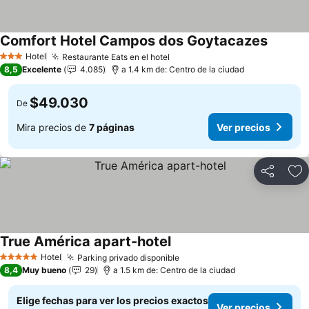
Comfort Hotel Campos dos Goytacazes
Ver pre
Hotel
Restaurante Eats en el hotel
Ver precios
3 Estrellas
8,5
Excelente
4.085
a 1.4 km de: Centro de la ciudad
$49.030
De
Mira precios de
7 páginas
Ver precios
Compartir
Ag
True América apart-hotel
Ver precios
Hotel
Parking privado disponible
Ver precios
5 Estrellas
8,4
Muy bueno
29
a 1.5 km de: Centro de la ciudad
Elige fechas para ver los precios exactos
Ver precios