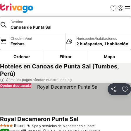
Favoritos
Iniciar 
Me
Destino
Canoas de Punta Sal
Check-in/out
Huéspedes/habitaciones
Fechas
2 huéspedes, 1 habitación
Ordenar
Filtrar
Mapa
Hoteles en Canoas de Punta Sal (Tumbes,
Perú)
Cómo los pagos afectan nuestro ranking
Opción destacada
Compartir
Ag
Royal Decameron Punta Sal
Resort
Spa y servicios de bienestar en el hotel
4 Estrellas