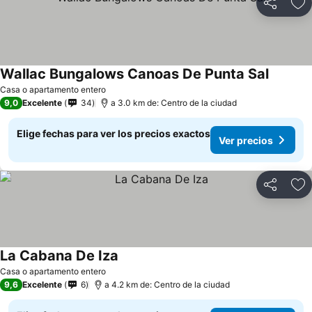
Compartir
Ag
Wallac Bungalows Canoas De Punta Sal
Casa o apartamento entero
9,0
Excelente
34
a 3.0 km de: Centro de la ciudad
Elige fechas para ver los precios exactos
Ver precios
Compartir
Ag
La Cabana De Iza
Casa o apartamento entero
9,6
Excelente
6
a 4.2 km de: Centro de la ciudad