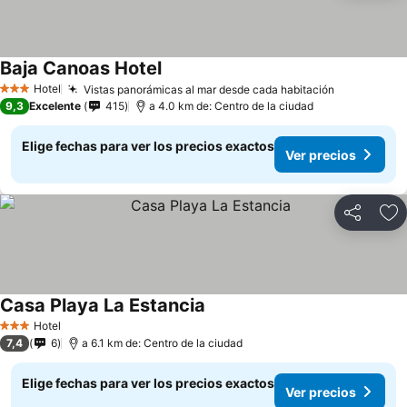
Baja Canoas Hotel
Hotel
Vistas panorámicas al mar desde cada habitación
3 Estrellas
9,3
Excelente
415
a 4.0 km de: Centro de la ciudad
Elige fechas para ver los precios exactos
Ver precios
Compartir
Ag
Casa Playa La Estancia
Hotel
3 Estrellas
7,4
6
a 6.1 km de: Centro de la ciudad
Elige fechas para ver los precios exactos
Ver precios