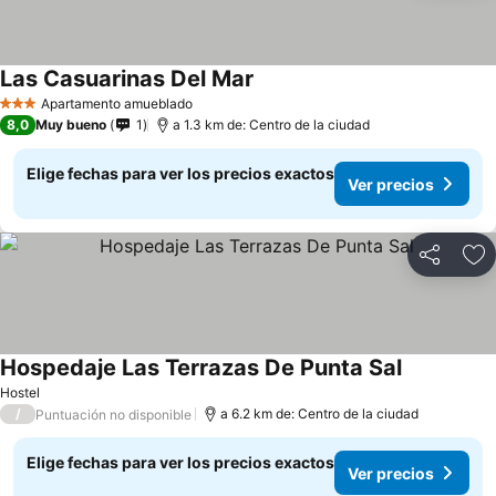
Las Casuarinas Del Mar
Apartamento amueblado
3 Estrellas
8,0
Muy bueno
1
a 1.3 km de: Centro de la ciudad
Elige fechas para ver los precios exactos
Ver precios
Compartir
Ag
Hospedaje Las Terrazas De Punta Sal
Hostel
/
a 6.2 km de: Centro de la ciudad
Puntuación no disponible
Elige fechas para ver los precios exactos
Ver precios