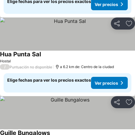
Elige fechas para ver los precios exactos
Ver precios
Compartir
Ag
Hua Punta Sal
Hostal
/
a 6.2 km de: Centro de la ciudad
Puntuación no disponible
Elige fechas para ver los precios exactos
Ver precios
Compartir
Ag
Guille Bungalows