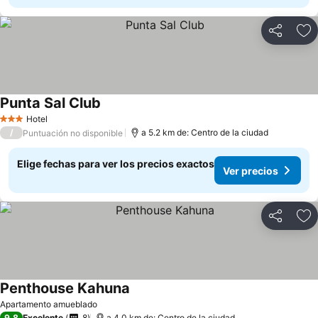
Compartir
Ag
Punta Sal Club
Hotel
3 Estrellas
/
a 5.2 km de: Centro de la ciudad
Puntuación no disponible
Elige fechas para ver los precios exactos
Ver precios
Compartir
Ag
Penthouse Kahuna
Apartamento amueblado
9,8
Excelente
8
a 4.0 km de: Centro de la ciudad