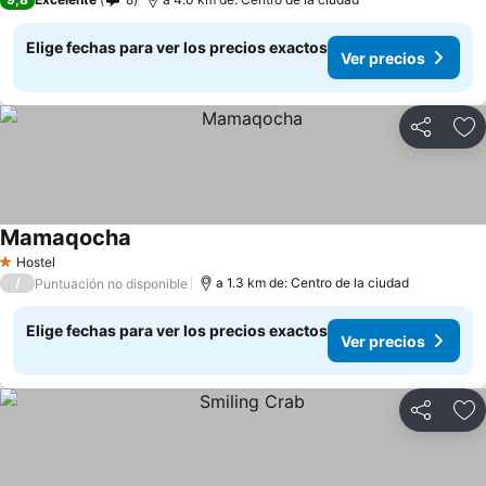
Elige fechas para ver los precios exactos
Ver precios
Compartir
Ag
Mamaqocha
Hostel
1 Estrellas
/
a 1.3 km de: Centro de la ciudad
Puntuación no disponible
Elige fechas para ver los precios exactos
Ver precios
Compartir
Ag