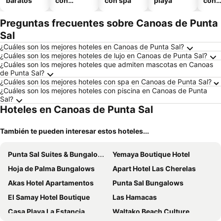
baratos
con
con spa
playa
con
piscina
esta
mien
Preguntas frecuentes sobre Canoas de Punta
Sal
¿Cuáles son los mejores hoteles en Canoas de Punta Sal?
¿Cuáles son los mejores hoteles de lujo en Canoas de Punta Sal?
¿Cuáles son los mejores hoteles que admiten mascotas en Canoas
de Punta Sal?
¿Cuáles son los mejores hoteles con spa en Canoas de Punta Sal?
¿Cuáles son los mejores hoteles con piscina en Canoas de Punta
Sal?
Hoteles en Canoas de Punta Sal
También te pueden interesar estos hoteles...
Punta Sal Suites & Bungalows Resort
Yemaya Boutique Hotel
Hoja de Palma Bungalows
Apart Hotel Las Cherelas
Akas Hotel Apartamentos
Punta Sal Bungalows
El Samay Hotel Boutique
Las Hamacas
Casa Playa La Estancia
Waltako Beach Culture