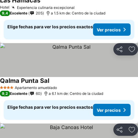
Las Hamacas
Hotel
Experiencia culinaria excepcional
9,4
Excelente
205
a 1.5 km de: Centro de la ciudad
Elige fechas para ver los precios exactos
Ver precios
Compartir
Ag
Qalma Punta Sal
Apartamento amueblado
4 Estrellas
9,2
Excelente
60
a 6.1 km de: Centro de la ciudad
Elige fechas para ver los precios exactos
Ver precios
Compartir
Ag