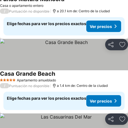
Casa o apartamento entero
/
a 20.1 km de: Centro de la ciudad
Puntuación no disponible
Elige fechas para ver los precios exactos
Ver precios
Compartir
Ag
Casa Grande Beach
Apartamento amueblado
5 Estrellas
/
a 1.4 km de: Centro de la ciudad
Puntuación no disponible
Elige fechas para ver los precios exactos
Ver precios
Compartir
Ag