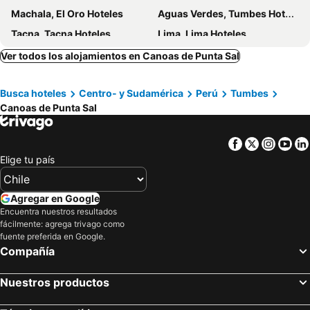
Machala, El Oro Hoteles
Aguas Verdes, Tumbes Hoteles
Tacna, Tacna Hoteles
Lima, Lima Hoteles
Miraflores, Lima Hoteles
Cuzco, Cuzco Hoteles
Ver todos los alojamientos en Canoas de Punta Sal
Arequipa, Arequipa Hoteles
San Isidro, Lima Hoteles
Busca hoteles
Centro- y Sudamérica
Perú
Tumbes
Machu Picchu, Cuzco Hoteles
Canoas de Punta Sal
Facebook
Twitter
Insta
Yo
Elige tu país
Agregar en Google
Encuentra nuestros resultados
fácilmente: agrega trivago como
fuente preferida en Google.
Compañía
Nuestros productos