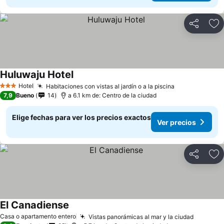
Compartir
Ag
Huluwaju Hotel
Hotel
Habitaciones con vistas al jardín o a la piscina
3 Estrellas
7,9
Bueno
14
a 6.1 km de: Centro de la ciudad
Elige fechas para ver los precios exactos
Ver precios
Compartir
Ag
El Canadiense
Casa o apartamento entero
Vistas panorámicas al mar y la ciudad