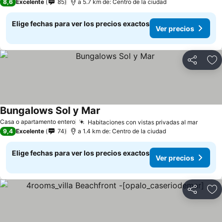
8,6
Excelente
85
a 5.7 km de: Centro de la ciudad
Elige fechas para ver los precios exactos
Ver precios
Compartir
Ag
Bungalows Sol y Mar
Casa o apartamento entero
Habitaciones con vistas privadas al mar
9,4
Excelente
74
a 1.4 km de: Centro de la ciudad
Elige fechas para ver los precios exactos
Ver precios
Compartir
Ag