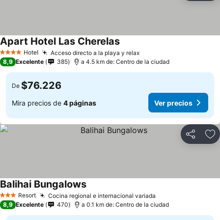
Apart Hotel Las Cherelas
Hotel
Acceso directo a la playa y relax
4 Estrellas
8,9
Excelente
385
a 4.5 km de: Centro de la ciudad
$76.226
De
Mira precios de
4 páginas
Ver precios
Compartir
Ag
Balihai Bungalows
Resort
Cocina regional e internacional variada
3 Estrellas
8,9
Excelente
470
a 0.1 km de: Centro de la ciudad