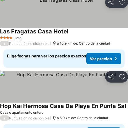
Compartir
Ag
Las Fragatas Casa Hotel
Hotel
4 Estrellas
/
a 10.9 km de: Centro de la ciudad
Puntuación no disponible
Elige fechas para ver los precios exactos
Ver precios
Compartir
Ag
Hop Kai Hermosa Casa De Playa En Punta Sal
Casa o apartamento entero
/
a 5.9 km de: Centro de la ciudad
Puntuación no disponible