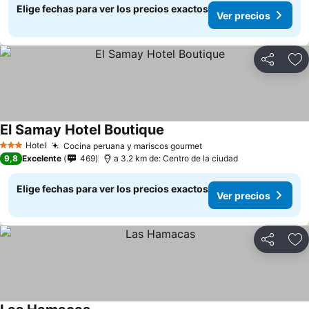
Elige fechas para ver los precios exactos
Ver precios
Compartir
Ag
El Samay Hotel Boutique
Hotel
Cocina peruana y mariscos gourmet
3 Estrellas
9,8
Excelente
469
a 3.2 km de: Centro de la ciudad
Elige fechas para ver los precios exactos
Ver precios
Compartir
Ag