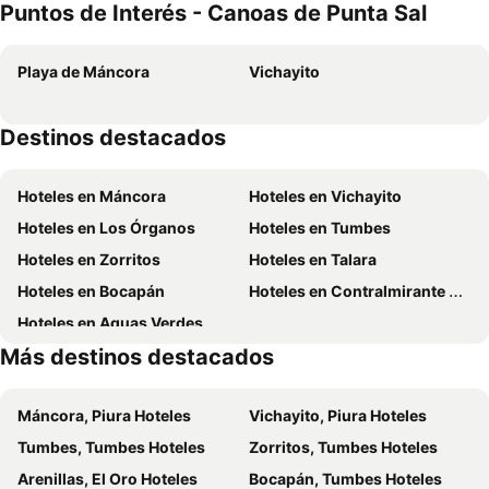
Puntos de Interés - Canoas de Punta Sal
Villa Romana Boutique Hotel
Baja Canoas Hotel
Las Fragatas Casa Hotel
Smiling Crab
Playa de Máncora
Vichayito
Peru Hosting - Punta Sal
Destinos destacados
Hoteles en Máncora
Hoteles en Vichayito
Hoteles en Los Órganos
Hoteles en Tumbes
Hoteles en Zorritos
Hoteles en Talara
Hoteles en Bocapán
Hoteles en Contralmirante Villar
Hoteles en Aguas Verdes
Más destinos destacados
Máncora, Piura Hoteles
Vichayito, Piura Hoteles
Tumbes, Tumbes Hoteles
Zorritos, Tumbes Hoteles
Arenillas, El Oro Hoteles
Bocapán, Tumbes Hoteles