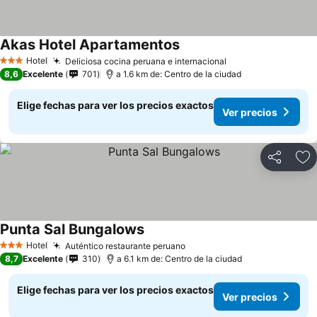
Akas Hotel Apartamentos
Hotel
Deliciosa cocina peruana e internacional
3 Estrellas
8,6
Excelente
701
a 1.6 km de: Centro de la ciudad
Elige fechas para ver los precios exactos
Ver precios
Compartir
Ag
Punta Sal Bungalows
Hotel
Auténtico restaurante peruano
3 Estrellas
8,7
Excelente
310
a 6.1 km de: Centro de la ciudad
Elige fechas para ver los precios exactos
Ver precios