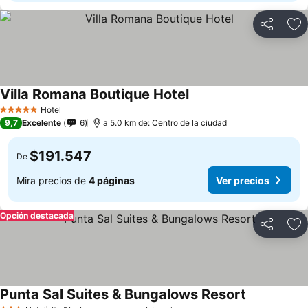
Compartir
Ag
Villa Romana Boutique Hotel
Hotel
5 Estrellas
9,7
Excelente
6
a 5.0 km de: Centro de la ciudad
$191.547
De
Mira precios de
4 páginas
Ver precios
Opción destacada
Compartir
Ag
Punta Sal Suites & Bungalows Resort