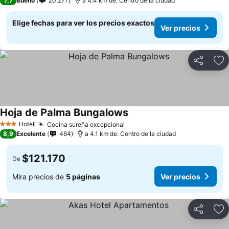
7,7
Bueno
20.277
a 4.4 km de: Centro de la ciudad
Elige fechas para ver los precios exactos
Ver precios
Compartir
Ag
Hoja de Palma Bungalows
Hotel
Cocina sureña excepcional
3 Estrellas
8,9
Excelente
464
a 4.1 km de: Centro de la ciudad
$121.170
De
Mira precios de
5 páginas
Ver precios
Compartir
Ag