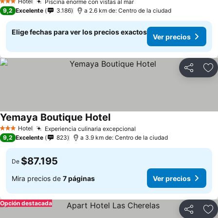
Hotel
Piscina enorme con vistas al mar
3 Estrellas
9,2
Excelente
3.186
a 2.6 km de: Centro de la ciudad
Elige fechas para ver los precios exactos
Ver precios
Compartir
Ag
Yemaya Boutique Hotel
Hotel
Experiencia culinaria excepcional
3 Estrellas
9,2
Excelente
823
a 3.9 km de: Centro de la ciudad
$87.195
De
Mira precios de
7 páginas
Ver precios
Opción destacada
Compartir
Ag