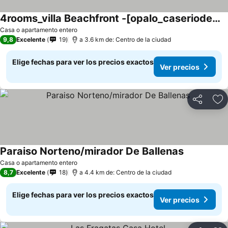
4rooms_villa Beachfront -[opalo_caseriodemar]
Casa o apartamento entero
9,8
Excelente
19
a 3.6 km de: Centro de la ciudad
Elige fechas para ver los precios exactos
Ver precios
Compartir
Ag
Paraiso Norteno/mirador De Ballenas
Casa o apartamento entero
8,7
Excelente
18
a 4.4 km de: Centro de la ciudad
Elige fechas para ver los precios exactos
Ver precios