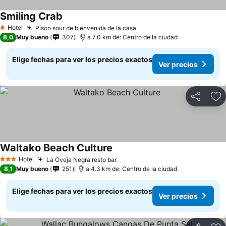
Smiling Crab
Hotel
Pisco sour de bienvenida de la casa
1 Estrellas
8,0
Muy bueno
307
a 7.0 km de: Centro de la ciudad
Elige fechas para ver los precios exactos
Ver precios
Compartir
Ag
Waltako Beach Culture
Hotel
La Oveja Negra resto bar
3 Estrellas
8,1
Muy bueno
251
a 4.3 km de: Centro de la ciudad
Elige fechas para ver los precios exactos
Ver precios