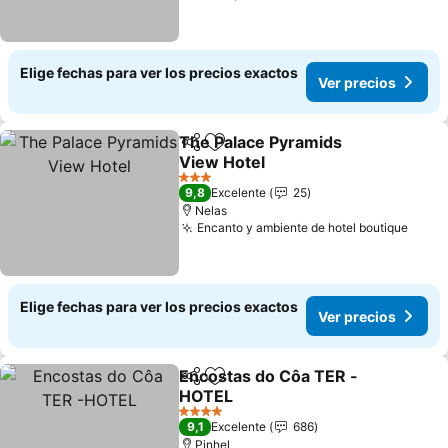
Elige fechas para ver los precios exactos
Ver precios
The Palace Pyramids
Compartir
Agregar a favoritos
View Hotel
3 Estrellas
9,8
Excelente
25
Nelas
Encanto y ambiente de hotel boutique
Elige fechas para ver los precios exactos
Ver precios
Encostas do Côa TER -
Compartir
Agregar a favoritos
HOTEL
4 Estrellas
9,1
Excelente
686
Pinhel