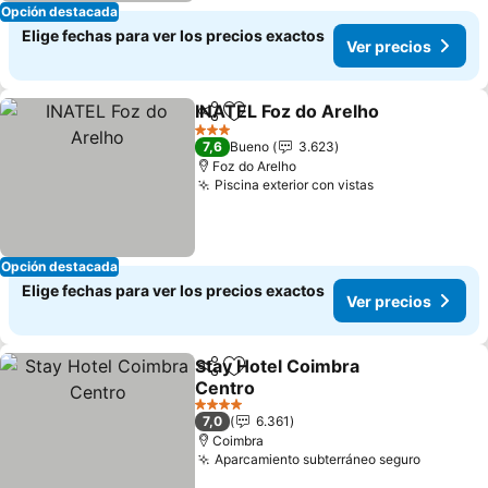
Opción destacada
Elige fechas para ver los precios exactos
Ver precios
INATEL Foz do Arelho
Compartir
Agregar a favoritos
3 Estrellas
7,6
Bueno
3.623
Foz do Arelho
Piscina exterior con vistas
Opción destacada
Elige fechas para ver los precios exactos
Ver precios
Stay Hotel Coimbra
Compartir
Agregar a favoritos
Centro
4 Estrellas
7,0
6.361
Coimbra
Aparcamiento subterráneo seguro