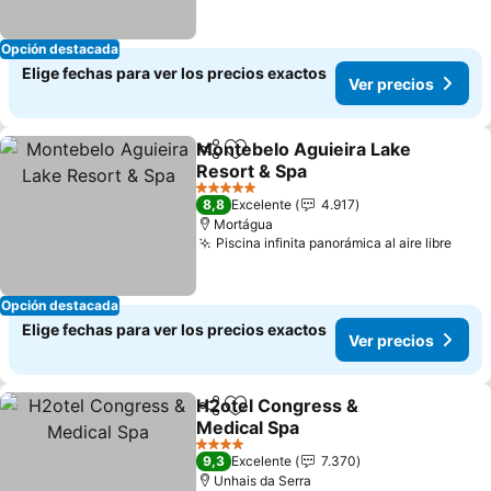
Opción destacada
Elige fechas para ver los precios exactos
Ver precios
Montebelo Aguieira Lake
Compartir
Agregar a favoritos
Resort & Spa
5 Estrellas
8,8
Excelente
4.917
Mortágua
Piscina infinita panorámica al aire libre
Opción destacada
Elige fechas para ver los precios exactos
Ver precios
H2otel Congress &
Compartir
Agregar a favoritos
Medical Spa
4 Estrellas
9,3
Excelente
7.370
Unhais da Serra