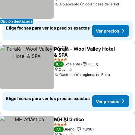
Alojamiento único en casa del árbol
Opción destacada
Elige fechas para ver los precios exactos
Ver precios
Puralã - Wool Valley Hotel
Compartir
Agregar a favoritos
& SPA
4 Estrellas
8,9
Excelente
6.113
Covilhã
Gastronomía regional de Beira
Elige fechas para ver los precios exactos
Ver precios
MH Atlântico
Compartir
Agregar a favoritos
4 Estrellas
7,9
Bueno
4.990
Peniché