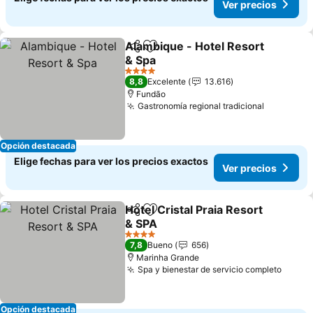
Ver precios
Alambique - Hotel Resort
Compartir
Agregar a favoritos
& Spa
4 Estrellas
8,8
Excelente
13.616
Fundão
Gastronomía regional tradicional
Opción destacada
Elige fechas para ver los precios exactos
Ver precios
Hotel Cristal Praia Resort
Compartir
Agregar a favoritos
& SPA
4 Estrellas
7,8
Bueno
656
Marinha Grande
Spa y bienestar de servicio completo
Opción destacada