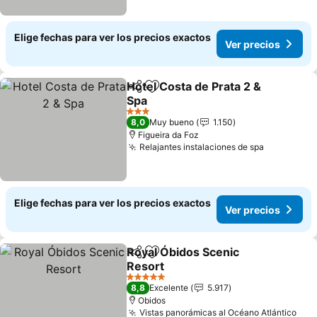
Elige fechas para ver los precios exactos
Ver precios
Hotel Costa de Prata 2 &
Compartir
Agregar a favoritos
Spa
3 Estrellas
8,0
Muy bueno
1.150
Figueira da Foz
Relajantes instalaciones de spa
Elige fechas para ver los precios exactos
Ver precios
Royal Óbidos Scenic
Compartir
Agregar a favoritos
Resort
5 Estrellas
8,8
Excelente
5.917
Obidos
Vistas panorámicas al Océano Atlántico