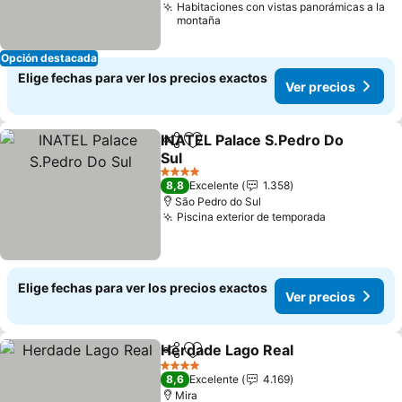
Habitaciones con vistas panorámicas a la
montaña
Opción destacada
Elige fechas para ver los precios exactos
Ver precios
INATEL Palace S.Pedro Do
Compartir
Agregar a favoritos
Sul
4 Estrellas
8,8
Excelente
1.358
São Pedro do Sul
Piscina exterior de temporada
Elige fechas para ver los precios exactos
Ver precios
Herdade Lago Real
Compartir
Agregar a favoritos
4 Estrellas
8,6
Excelente
4.169
Mira