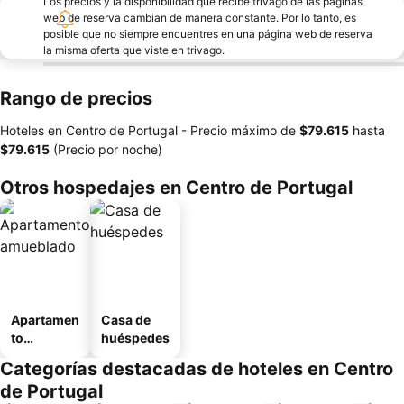
Los precios y la disponibilidad que recibe trivago de las páginas
web de reserva cambian de manera constante. Por lo tanto, es
posible que no siempre encuentres en una página web de reserva
la misma oferta que viste en trivago.
Rango de precios
Hoteles en Centro de Portugal -
Precio máximo
de
‎$79.615
hasta
‎$79.615
(Precio por noche)
Otros hospedajes en Centro de Portugal
Apartamen
Casa de
to
huéspedes
amueblad
Categorías destacadas de hoteles en Centro
o
de Portugal