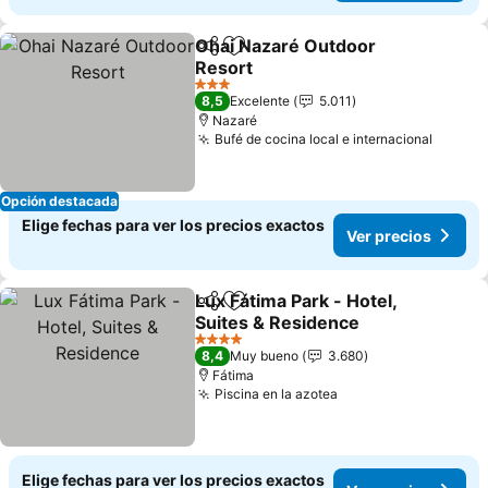
Ohai Nazaré Outdoor
Compartir
Agregar a favoritos
Resort
3 Estrellas
8,5
Excelente
5.011
Nazaré
Bufé de cocina local e internacional
Opción destacada
Elige fechas para ver los precios exactos
Ver precios
Lux Fátima Park - Hotel,
Compartir
Agregar a favoritos
Suites & Residence
4 Estrellas
8,4
Muy bueno
3.680
Fátima
Piscina en la azotea
Elige fechas para ver los precios exactos