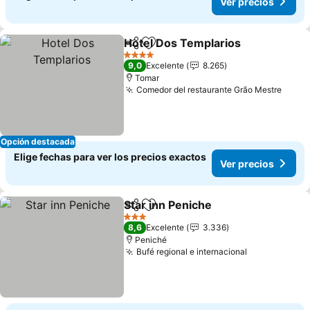
Ver precios
Hotel Dos Templarios
Compartir
Agregar a favoritos
4 Estrellas
9,0
Excelente
8.265
Tomar
Comedor del restaurante Grão Mestre
Opción destacada
Elige fechas para ver los precios exactos
Ver precios
Star inn Peniche
Compartir
Agregar a favoritos
3 Estrellas
8,6
Excelente
3.336
Peniché
Bufé regional e internacional