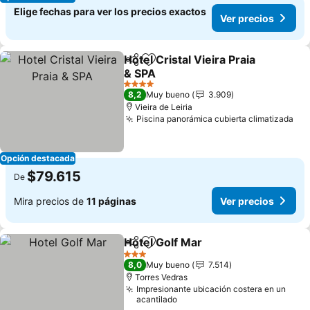
Elige fechas para ver los precios exactos
Ver precios
Hotel Cristal Vieira Praia
Compartir
Agregar a favoritos
& SPA
4 Estrellas
8,2
Muy bueno
3.909
Vieira de Leiria
Piscina panorámica cubierta climatizada
Opción destacada
$79.615
De
Mira precios de
11 páginas
Ver precios
Hotel Golf Mar
Compartir
Agregar a favoritos
3 Estrellas
8,0
Muy bueno
7.514
Torres Vedras
Impresionante ubicación costera en un
acantilado