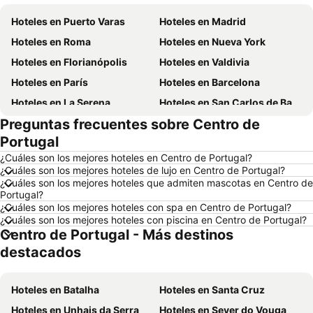
Hoteles en Puerto Varas
Hoteles en Madrid
Hoteles en Roma
Hoteles en Nueva York
Hoteles en Florianópolis
Hoteles en Valdivia
Hoteles en París
Hoteles en Barcelona
Hoteles en La Serena
Hoteles en San Carlos de Bariloche
Preguntas frecuentes sobre Centro de
Hoteles en Miami Beach
Hoteles en Pucón
Portugal
Hoteles en Temuco
Hoteles en Puerto Montt
¿Cuáles son los mejores hoteles en Centro de Portugal?
Hoteles en Las Vegas
Hoteles en Calama
¿Cuáles son los mejores hoteles de lujo en Centro de Portugal?
¿Cuáles son los mejores hoteles que admiten mascotas en Centro de
Hoteles en Búzios
Hoteles en São Paulo
Portugal?
Hoteles en Santiago de Chile
Hoteles en Tacna
¿Cuáles son los mejores hoteles con spa en Centro de Portugal?
¿Cuáles son los mejores hoteles con piscina en Centro de Portugal?
Hoteles en República Dominicana
Hoteles en Lacio
Centro de Portugal - Más destinos
Hoteles en Chiloé
Hoteles en Girona
destacados
Hoteles en Chile
Hoteles en Costa Rica
Hoteles en Asunción
Hoteles en Provincia de Iquique
Hoteles en Batalha
Hoteles en Santa Cruz
Hoteles en Isla Djerba
Hoteles en Beijing
Hoteles en Unhais da Serra
Hoteles en Sever do Vouga