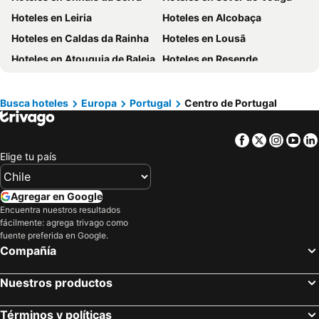
Hoteles en Puerto Plata
Hoteles en Curicó
Hoteles en Leiria
Hoteles en Alcobaça
Hoteles en Puerto Rico
Hoteles en Prefectura Tokio
Hoteles en Caldas da Rainha
Hoteles en Lousã
Hoteles en Provincia de San Antonio
Hoteles en Isla Margarita
Hoteles en Atouguia de Baleia
Hoteles en Resende
Hoteles en Isla de Skiathos
Hoteles en Viseu
Hoteles en Manteigas
Hoteles en Peniché
Hoteles en Figueira da Foz
Busca hoteles
Europa
Portugal
Centro de Portugal
Hoteles en Castelo Branco
Facebook
Twitter
Insta
Yo
Elige tu país
Agregar en Google
Encuentra nuestros resultados
fácilmente: agrega trivago como
fuente preferida en Google.
Compañía
Nuestros productos
Términos y políticas