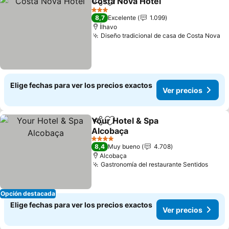
Costa Nova Hotel
Compartir
Agregar a favoritos
3 Estrellas
8,7
Excelente
1.099
Ílhavo
Diseño tradicional de casa de Costa Nova
Elige fechas para ver los precios exactos
Ver precios
Your Hotel & Spa
Compartir
Agregar a favoritos
Alcobaça
4 Estrellas
8,4
Muy bueno
4.708
Alcobaça
Gastronomía del restaurante Sentidos
Opción destacada
Elige fechas para ver los precios exactos
Ver precios