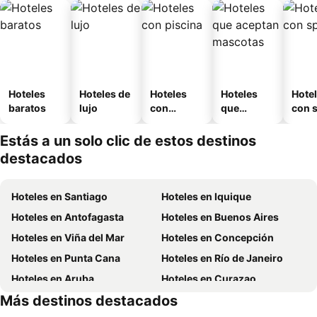
Hoteles
Hoteles de
Hoteles
Hoteles
Hote
baratos
lujo
con
que
con 
piscina
aceptan
mascotas
Estás a un solo clic de estos destinos
destacados
Hoteles en Santiago
Hoteles en Iquique
Hoteles en Antofagasta
Hoteles en Buenos Aires
Hoteles en Viña del Mar
Hoteles en Concepción
Hoteles en Punta Cana
Hoteles en Río de Janeiro
Hoteles en Aruba
Hoteles en Curazao
Más destinos destacados
Hoteles en Brasil
Hoteles en Isla de Pascua