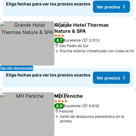
Elige fechas para ver los precios exactos
Ver precios
Grande Hotel Thermas
Compartir
Agregar a favoritos
Nature & SPA
3 Estrellas
8,7
Excelente
2.513
São Pedro do Sul
Piscina exterior climatizada con vistas al río
Opción destacada
Elige fechas para ver los precios exactos
Ver precios
MH Peniche
Compartir
Agregar a favoritos
4 Estrellas
8,9
Excelente
6.616
Peniché
Salón de desayunos panorámico en la
azotea