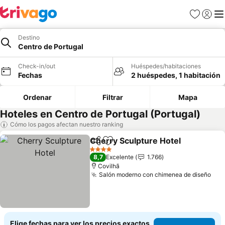
Favoritos
Iniciar 
Me
Destino
Centro de Portugal
Check-in/out
Huéspedes/habitaciones
Fechas
2 huéspedes, 1 habitación
Ordenar
Filtrar
Mapa
Hoteles en Centro de Portugal (Portugal)
Cómo los pagos afectan nuestro ranking
Cherry Sculpture Hotel
Compartir
Agregar a favoritos
4 Estrellas
8,7
Excelente
1.766
Covilhã
Salón moderno con chimenea de diseño
Elige fechas para ver los precios exactos