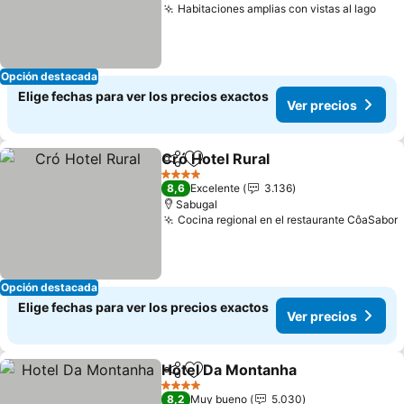
Habitaciones amplias con vistas al lago
Opción destacada
Elige fechas para ver los precios exactos
Ver precios
Cró Hotel Rural
Compartir
Agregar a favoritos
4 Estrellas
8,6
Excelente
3.136
Sabugal
Cocina regional en el restaurante CôaSabor
Opción destacada
Elige fechas para ver los precios exactos
Ver precios
Hotel Da Montanha
Compartir
Agregar a favoritos
4 Estrellas
8,2
Muy bueno
5.030