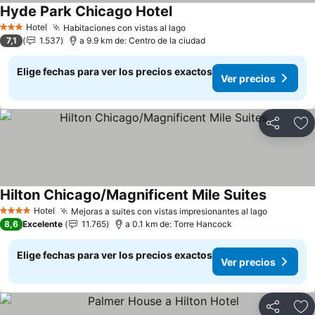
Hyde Park Chicago Hotel
Hotel
Habitaciones con vistas al lago
3 Estrellas
7,1
1.537
a 9.9 km de: Centro de la ciudad
Elige fechas para ver los precios exactos
Ver precios
Compartir
Ag
Hilton Chicago/Magnificent Mile Suites
Hotel
Mejoras a suites con vistas impresionantes al lago
4 Estrellas
8,6
Excelente
11.765
a 0.1 km de: Torre Hancock
Elige fechas para ver los precios exactos
Ver precios
Compartir
Ag