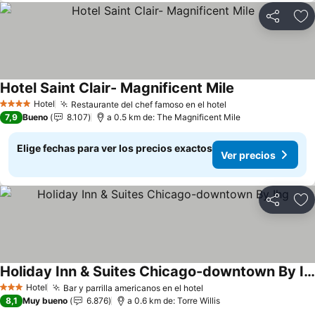
Compartir
Ag
Hotel Saint Clair- Magnificent Mile
Hotel
Restaurante del chef famoso en el hotel
4 Estrellas
7,9
Bueno
8.107
a 0.5 km de: The Magnificent Mile
Elige fechas para ver los precios exactos
Ver precios
Compartir
Ag
Holiday Inn & Suites Chicago-downtown By Ihg
Hotel
Bar y parrilla americanos en el hotel
3 Estrellas
8,1
Muy bueno
6.876
a 0.6 km de: Torre Willis