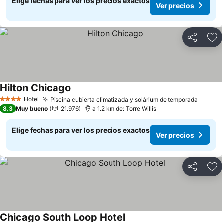
Elige fechas para ver los precios exactos
Ver precios
Compartir
Ag
Hilton Chicago
Hotel
Piscina cubierta climatizada y solárium de temporada
4 Estrellas
8,3
Muy bueno
21.976
a 1.2 km de: Torre Willis
Elige fechas para ver los precios exactos
Ver precios
Compartir
Ag
Chicago South Loop Hotel