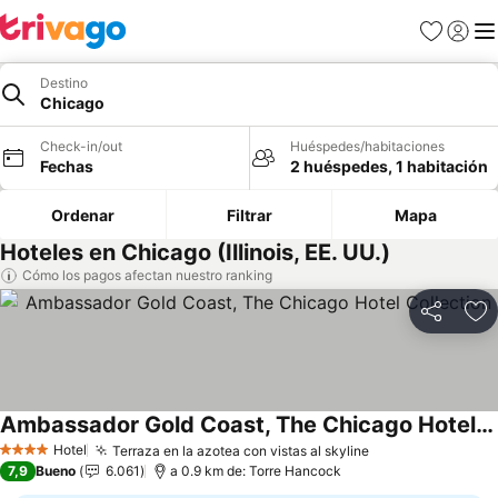
Favoritos
Iniciar 
Me
Destino
Chicago
Check-in/out
Huéspedes/habitaciones
Fechas
2 huéspedes, 1 habitación
Ordenar
Filtrar
Mapa
Hoteles en Chicago (Illinois, EE. UU.)
Cómo los pagos afectan nuestro ranking
Compartir
Ag
Ambassador Gold Coast, The Chicago Hotel Collection
Hotel
Terraza en la azotea con vistas al skyline
4 Estrellas
7,9
Bueno
6.061
a 0.9 km de: Torre Hancock