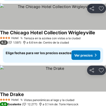
Compartir
Ag
The Chicago Hotel Collection Wrigleyville
Hotel
Terraza en la azotea con vistas a la ciudad
4 Estrellas
6,2
1.597
a 6.6 km de: Centro de la ciudad
Elige fechas para ver los precios exactos
Ver precios
Compartir
Ag
The Drake
Hotel
Vistas panorámicas al lago y la ciudad
4 Estrellas
8,6
Excelente
12.277
a 0.1 km de: Torre Hancock