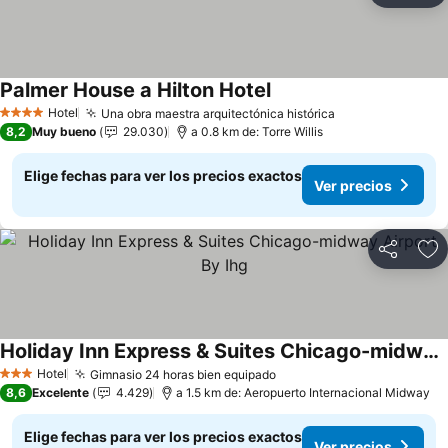
Palmer House a Hilton Hotel
Hotel
Una obra maestra arquitectónica histórica
4 Estrellas
8,2
Muy bueno
29.030
a 0.8 km de: Torre Willis
Elige fechas para ver los precios exactos
Ver precios
Compartir
Ag
Holiday Inn Express & Suites Chicago-midway Airport By Ihg
Hotel
Gimnasio 24 horas bien equipado
3 Estrellas
8,6
Excelente
4.429
a 1.5 km de: Aeropuerto Internacional Midway
Elige fechas para ver los precios exactos
Ver precios