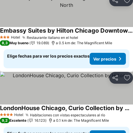
Compartir
Ag
Embassy Suites by Hilton Chicago Downtown River North
Hotel
Restaurante italiano en el hotel
3 Estrellas
8,3
Muy bueno
19.089
a 0.5 km de: The Magnificent Mile
Elige fechas para ver los precios exactos
Ver precios
Compartir
Ag
LondonHouse Chicago, Curio Collection by Hilton
Hotel
Habitaciones con vistas espectaculares al río
4 Estrellas
9,2
Excelente
16.123
a 0.1 km de: The Magnificent Mile