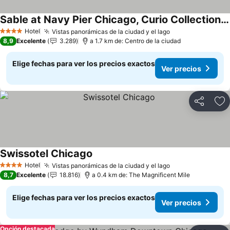
Sable at Navy Pier Chicago, Curio Collection by Hilton
Hotel
Vistas panorámicas de la ciudad y el lago
4 Estrellas
8,9
Excelente
3.289
a 1.7 km de: Centro de la ciudad
Elige fechas para ver los precios exactos
Ver precios
Compartir
Ag
Swissotel Chicago
Hotel
Vistas panorámicas de la ciudad y el lago
4 Estrellas
8,7
Excelente
18.816
a 0.4 km de: The Magnificent Mile
Elige fechas para ver los precios exactos
Ver precios
Opción destacada