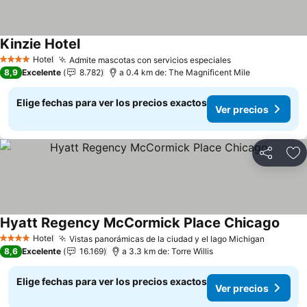
Kinzie Hotel
Hotel
Admite mascotas con servicios especiales
4 Estrellas
8,9
Excelente
8.782
a 0.4 km de: The Magnificent Mile
Elige fechas para ver los precios exactos
Ver precios
Compartir
Ag
Hyatt Regency McCormick Place Chicago
Hotel
Vistas panorámicas de la ciudad y el lago Michigan
4 Estrellas
8,6
Excelente
16.169
a 3.3 km de: Torre Willis
Elige fechas para ver los precios exactos
Ver precios