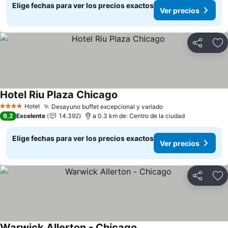
Elige fechas para ver los precios exactos
Ver precios
Compartir
Ag
Hotel Riu Plaza Chicago
Hotel
Desayuno buffet excepcional y variado
4 Estrellas
9,2
Excelente
14.392
a 0.3 km de: Centro de la ciudad
Elige fechas para ver los precios exactos
Ver precios
Compartir
Ag
Warwick Allerton - Chicago