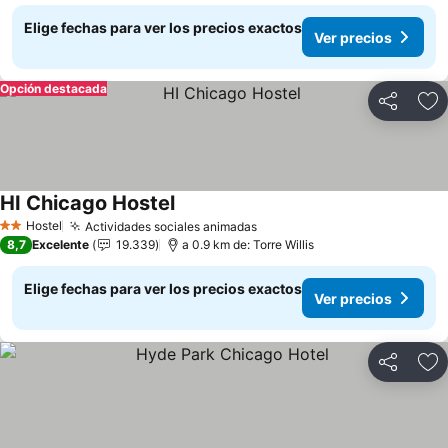
Elige fechas para ver los precios exactos
Ver precios
Opción destacada
Compartir
Ag
HI Chicago Hostel
Hostel
Actividades sociales animadas
2 Estrellas
8,7
Excelente
19.339
a 0.9 km de: Torre Willis
Elige fechas para ver los precios exactos
Ver precios
Compartir
Ag