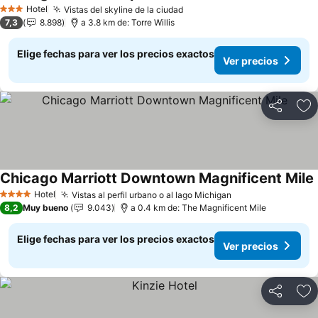
Hotel
Vistas del skyline de la ciudad
3 Estrellas
7,3
8.898
a 3.8 km de: Torre Willis
Elige fechas para ver los precios exactos
Ver precios
Compartir
Ag
Chicago Marriott Downtown Magnificent Mile
Hotel
Vistas al perfil urbano o al lago Michigan
4 Estrellas
8,2
Muy bueno
9.043
a 0.4 km de: The Magnificent Mile
Elige fechas para ver los precios exactos
Ver precios
Compartir
Ag