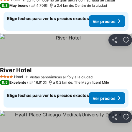
Edificio moderno de gran altura con fachada de cristal
3 Estrellas
8,3
Muy bueno
4.709
a 2.4 km de: Centro de la ciudad
Elige fechas para ver los precios exactos
Ver precios
Compartir
Ag
River Hotel
Hotel
Vistas panorámicas al río y a la ciudad
4 Estrellas
8,5
Excelente
16.910
a 0.2 km de: The Magnificent Mile
Elige fechas para ver los precios exactos
Ver precios
Compartir
Ag