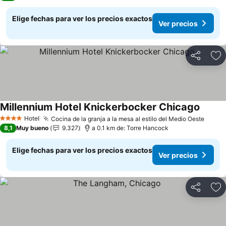
Elige fechas para ver los precios exactos
Ver precios
Compartir
Ag
Millennium Hotel Knickerbocker Chicago
Hotel
Cocina de la granja a la mesa al estilo del Medio Oeste
4 Estrellas
8,1
Muy bueno
9.327
a 0.1 km de: Torre Hancock
Elige fechas para ver los precios exactos
Ver precios
Compartir
Ag