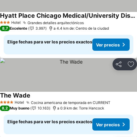
Hyatt Place Chicago Medical/University District
Hotel
Grandes detalles arquitectónicos
3 Estrellas
8,7
Excelente
3.997
a 4.4 km de: Centro de la ciudad
Elige fechas para ver los precios exactos
Ver precios
Compartir
Ag
The Wade
Hotel
Cocina americana de temporada en CURRENT
4 Estrellas
8,2
Muy bueno
10.163
a 0.9 km de: Torre Hancock
Elige fechas para ver los precios exactos
Ver precios