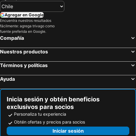
Morton, Illinois Hoteles
Nueva York, Nueva York Hoteles
Miami Beach, Florida Hoteles
Orlando, Florida Hoteles
Agregar en Google
Miami, Florida Hoteles
Las Vegas, Nevada Hoteles
Encuentra nuestros resultados
fácilmente: agrega trivago como
Fort Lauderdale, Florida Hoteles
Los Ángeles, California Hoteles
fuente preferida en Google.
Kissimmee, Florida Hoteles
Lake Buena Vista, Florida Hoteles
Compañía
Nuestros productos
Términos y políticas
Ayuda
Inicia sesión y obtén beneficios
exclusivos para socios
Personaliza tu experiencia
Obtén ofertas y precios para socios
Iniciar sesión