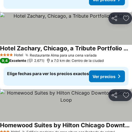
Compartir
Ag
Hotel Zachary, Chicago, a Tribute Portfolio Hotel
Hotel
Restaurante Alma para una cena variada
4 Estrellas
9,4
Excelente
2.671
a 7.0 km de: Centro de la ciudad
Elige fechas para ver los precios exactos
Ver precios
Compartir
Ag
Homewood Suites by Hilton Chicago Downtown South Loop
Hotel