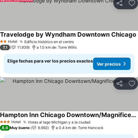
Compartir
Ag
Travelodge by Wyndham Downtown Chicago
Hotel
Edificio histórico en el centro
2 Estrellas
7,1
11.939
a 1.0 km de: Torre Willis
Elige fechas para ver los precios exactos
Ver precios
Compartir
Ag
Hampton Inn Chicago Downtown/Magnificent Mile
Hotel
Vistas al lago Michigan y a la ciudad
3 Estrellas
8,0
Muy bueno
6.692
a 0.4 km de: Torre Hancock