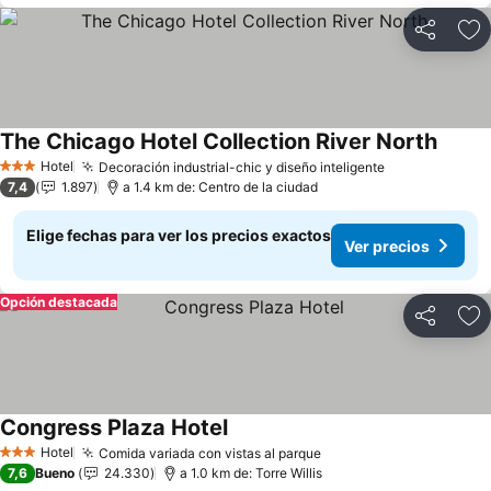
Compartir
Ag
The Chicago Hotel Collection River North
Hotel
Decoración industrial-chic y diseño inteligente
3 Estrellas
7,4
1.897
a 1.4 km de: Centro de la ciudad
Elige fechas para ver los precios exactos
Ver precios
Opción destacada
Compartir
Ag
Congress Plaza Hotel
Hotel
Comida variada con vistas al parque
3 Estrellas
7,6
Bueno
24.330
a 1.0 km de: Torre Willis