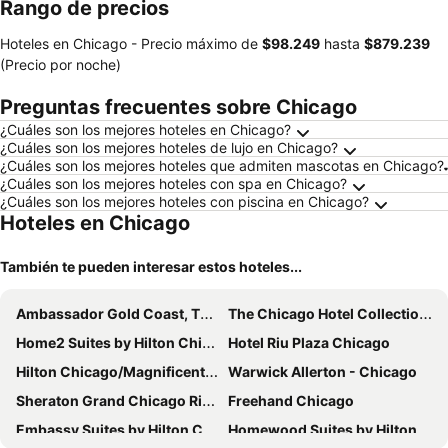
Rango de precios
Hoteles en Chicago -
Precio máximo
de
‎$98.249
hasta
‎$879.239
(Precio por noche)
Preguntas frecuentes sobre Chicago
¿Cuáles son los mejores hoteles en Chicago?
¿Cuáles son los mejores hoteles de lujo en Chicago?
¿Cuáles son los mejores hoteles que admiten mascotas en Chicago?
¿Cuáles son los mejores hoteles con spa en Chicago?
¿Cuáles son los mejores hoteles con piscina en Chicago?
Hoteles en Chicago
También te pueden interesar estos hoteles...
Ambassador Gold Coast, The Chicago Hotel Collection
The Chicago Hotel Collection Magnificent Mile
Home2 Suites by Hilton Chicago River North
Hotel Riu Plaza Chicago
Hilton Chicago/Magnificent Mile Suites
Warwick Allerton - Chicago
Sheraton Grand Chicago Riverwalk
Freehand Chicago
Embassy Suites by Hilton Chicago Downtown Magnificent Mile
Homewood Suites by Hilton Chicago-Downtown