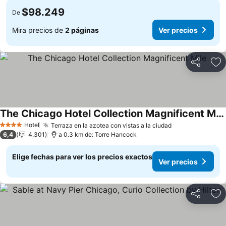
$98.249
De
Mira precios de
2 páginas
Ver precios
Compartir
Ag
The Chicago Hotel Collection Magnificent Mile
Hotel
Terraza en la azotea con vistas a la ciudad
4 Estrellas
6,4
4.301
a 0.3 km de: Torre Hancock
Elige fechas para ver los precios exactos
Ver precios
Compartir
Ag