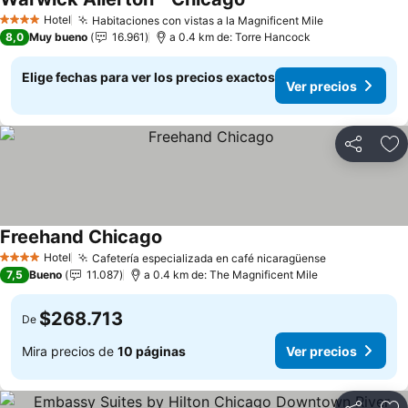
Hotel
Habitaciones con vistas a la Magnificent Mile
4 Estrellas
8,0
Muy bueno
16.961
a 0.4 km de: Torre Hancock
Elige fechas para ver los precios exactos
Ver precios
Compartir
Ag
Freehand Chicago
Hotel
Cafetería especializada en café nicaragüense
4 Estrellas
7,5
Bueno
11.087
a 0.4 km de: The Magnificent Mile
$268.713
De
Mira precios de
10 páginas
Ver precios