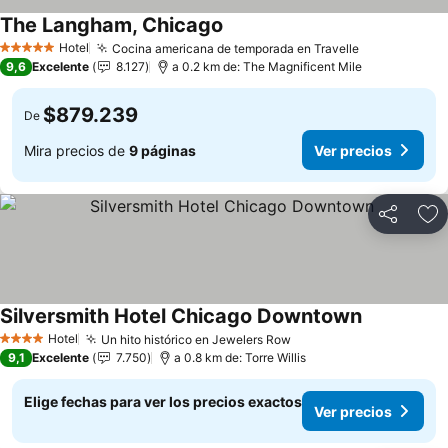
The Langham, Chicago
Hotel
Cocina americana de temporada en Travelle
5 Estrellas
9,6
Excelente
8.127
a 0.2 km de: The Magnificent Mile
$879.239
De
Mira precios de
9 páginas
Ver precios
Compartir
Ag
Silversmith Hotel Chicago Downtown
Hotel
Un hito histórico en Jewelers Row
4 Estrellas
9,1
Excelente
7.750
a 0.8 km de: Torre Willis
Elige fechas para ver los precios exactos
Ver precios