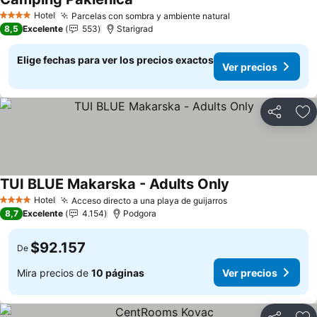
Ver precios
Hotel
Parcelas con sombra y ambiente natural
Ver precios
4 Estrellas
8,5
Excelente
553
Starigrad
Elige fechas para ver los precios exactos
Ver precios
Compartir
Ag
TUI BLUE Makarska - Adults Only
Ver precios
Hotel
Acceso directo a una playa de guijarros
Ver precios
4 Estrellas
8,7
Excelente
4.154
Podgora
$92.157
De
Mira precios de
10 páginas
Ver precios