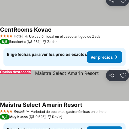
Compartir
Ag
CentRooms Kovac
Ver precios
Hotel
Ubicación ideal en el casco antiguo de Zadar
Ver precios
4 Estrellas
8,5
Excelente
231
Zadar
Elige fechas para ver los precios exactos
Ver precios
Opción destacada
Compartir
Ag
Maistra Select Amarin Resort
Ver precios
Resort
Variedad de opciones gastronómicas en el hotel
Ver preci
4 Estrellas
8,2
Muy bueno
9.525
Rovinj