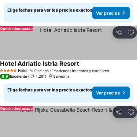
Elige fechas para ver los precios exactos
Ver precios
Opción destacada
Compartir
Ag
Hotel Adriatic Istria Resort
Ver precios
Hotel
Piscinas climatizadas interiores y exteriores
Ver precios
5 Estrellas
8,9
Excelente
4.281
Savudrija
Elige fechas para ver los precios exactos
Ver precios
Opción destacada
Compartir
Ag