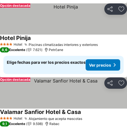
Opción destacada
Compartir
Ag
Hotel Pinija
Ver precios
Hotel
Piscinas climatizadas interiores y exteriores
Ver precios
4 Estrellas
8,6
Excelente
7.621
Petrčane
Elige fechas para ver los precios exactos
Ver precios
Opción destacada
Compartir
Ag
Valamar Sanfior Hotel & Casa
Ver precios
Hotel
Alojamiento que acepta mascotas
Ver precios
4 Estrellas
9,1
Excelente
9.598
Rabac