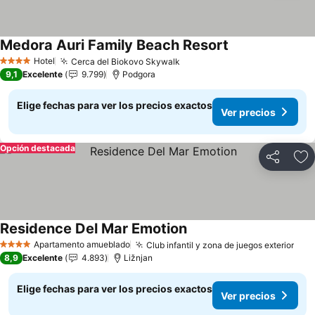
Medora Auri Family Beach Resort
Ver precios
Hotel
Cerca del Biokovo Skywalk
Ver precios
4 Estrellas
9,1
Excelente
9.799
Podgora
Elige fechas para ver los precios exactos
Ver precios
Opción destacada
Compartir
Ag
Residence Del Mar Emotion
Ver precios
Apartamento amueblado
Club infantil y zona de juegos exterior
Ver
4 Estrellas
8,9
Excelente
4.893
Ližnjan
Elige fechas para ver los precios exactos
Ver precios