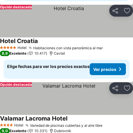
Opción destacada
Compartir
Ag
Hotel Croatia
Ver precios
Hotel
Habitaciones con vista panorámica al mar
Ver precios
5 Estrellas
8,9
Excelente
10.417
Cavtat
Elige fechas para ver los precios exactos
Ver precios
Opción destacada
Compartir
Ag
Valamar Lacroma Hotel
Ver precios
Hotel
Variedad de piscinas cubiertas y al aire libre
Ver precios
4 Estrellas
9,0
Excelente
10.331
Dubrovnik