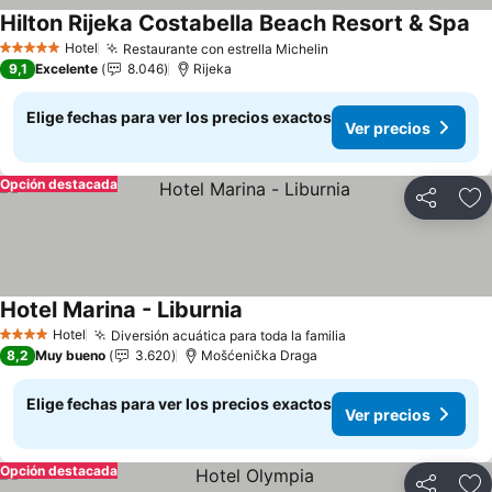
Hilton Rijeka Costabella Beach Resort & Spa
Ve
Hotel
Restaurante con estrella Michelin
Ver precios
5 Estrellas
9,1
Excelente
8.046
Rijeka
Elige fechas para ver los precios exactos
Ver precios
Opción destacada
Compartir
Ag
Hotel Marina - Liburnia
Ver precios
Hotel
Diversión acuática para toda la familia
Ver precios
4 Estrellas
8,2
Muy bueno
3.620
Mošćenička Draga
Elige fechas para ver los precios exactos
Ver precios
Opción destacada