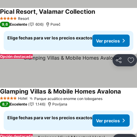
Pical Resort, Valamar Collection
Ver precios
Resort
5 Estrellas
9,6
Excelente
606
Poreč
Elige fechas para ver los precios exactos
Ver precios
Opción destacada
Compartir
Ag
Glamping Villas & Mobile Homes Avalona
Ver pr
Hotel
Parque acuático enorme con toboganes
Ver precios
5 Estrellas
8,7
Excelente
1.146
Povljana
Elige fechas para ver los precios exactos
Ver precios
Opción destacada