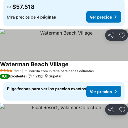
$57.518
De
Mira precios de
4 páginas
Ver precios
Compartir
Ag
Waterman Beach Village
Ver precios
Hotel
Parrilla comunitaria para cenas dálmatas
Ver precios
4 Estrellas
8,8
Excelente
1.212
Supetar
Elige fechas para ver los precios exactos
Ver precios
Compartir
Ag