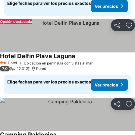
Elige fechas para ver los precios exactos
Ver precios
Opción destacada
Compartir
Ag
Hotel Delfin Plava Laguna
Ver precios
Hotel
Ubicación en península con vistas al mar
Ver precios
2 Estrellas
7,0
12.312
Poreč
Elige fechas para ver los precios exactos
Ver precios
Compartir
Ag
Camping Paklenica