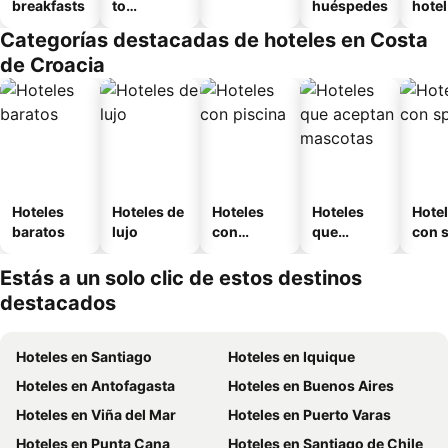
breakfasts
to
huéspedes
hotel
amueblad
Categorías destacadas de hoteles en Costa
o
de Croacia
Hoteles
Hoteles de
Hoteles
Hoteles
Hote
baratos
lujo
con
que
con 
piscina
aceptan
mascotas
Estás a un solo clic de estos destinos
destacados
Hoteles en Santiago
Hoteles en Iquique
Hoteles en Antofagasta
Hoteles en Buenos Aires
Hoteles en Viña del Mar
Hoteles en Puerto Varas
Hoteles en Punta Cana
Hoteles en Santiago de Chile