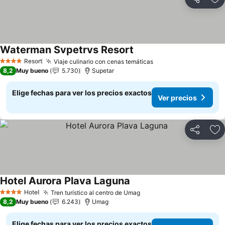
Compartir
Ag
Waterman Svpetrvs Resort
Ver precios
Resort
Viaje culinario con cenas temáticas
Ver precios
4 Estrellas
8,2
Muy bueno
5.730
Supetar
Elige fechas para ver los precios exactos
Ver precios
Compartir
Ag
Hotel Aurora Plava Laguna
Ver precios
Hotel
Tren turístico al centro de Umag
Ver precios
4 Estrellas
8,2
Muy bueno
6.243
Umag
Elige fechas para ver los precios exactos