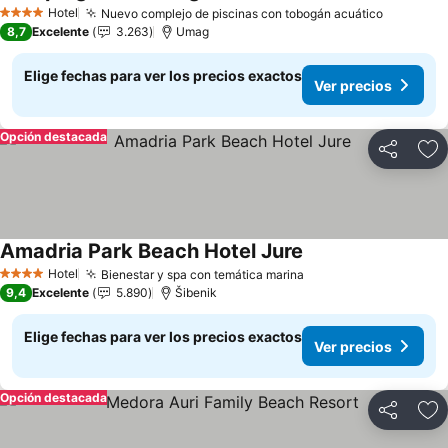
Ver precios
Hotel
Nuevo complejo de piscinas con tobogán acuático
Ver prec
4 Estrellas
8,7
Excelente
3.263
Umag
Elige fechas para ver los precios exactos
Ver precios
Opción destacada
Compartir
Ag
Amadria Park Beach Hotel Jure
Ver precios
Hotel
Bienestar y spa con temática marina
Ver precios
4 Estrellas
9,4
Excelente
5.890
Šibenik
Elige fechas para ver los precios exactos
Ver precios
Opción destacada
Compartir
Ag