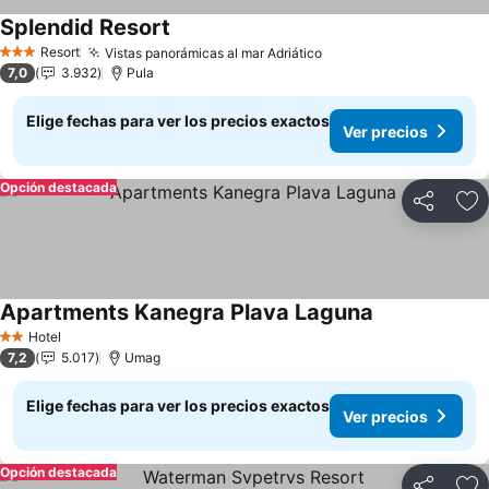
Splendid Resort
Ver precios
Resort
Vistas panorámicas al mar Adriático
Ver precios
3 Estrellas
7,0
3.932
Pula
Elige fechas para ver los precios exactos
Ver precios
Opción destacada
Compartir
Ag
Apartments Kanegra Plava Laguna
Ver precios
Hotel
2 Estrellas
7,2
5.017
Umag
Elige fechas para ver los precios exactos
Ver precios
Opción destacada