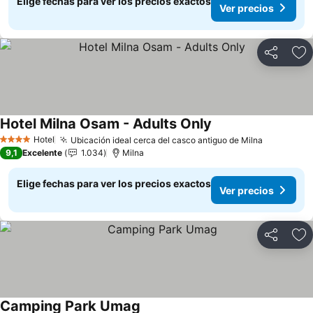
Elige fechas para ver los precios exactos
Ver precios
Compartir
Ag
Hotel Milna Osam - Adults Only
Ver precios
Hotel
Ubicación ideal cerca del casco antiguo de Milna
Ver preci
4 Estrellas
9,1
Excelente
1.034
Milna
Elige fechas para ver los precios exactos
Ver precios
Compartir
Ag
Camping Park Umag