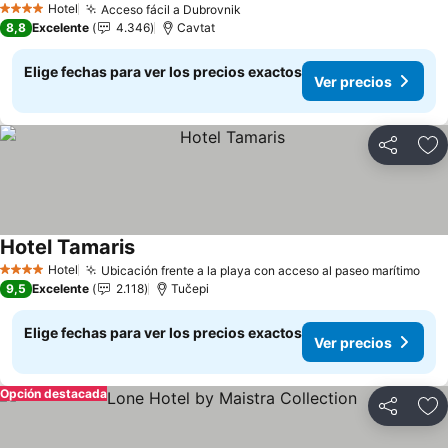
Hotel
Acceso fácil a Dubrovnik
Ver precios
4 Estrellas
8,8
Excelente
4.346
Cavtat
Elige fechas para ver los precios exactos
Ver precios
Compartir
Ag
Hotel Tamaris
Ver precios
Hotel
Ubicación frente a la playa con acceso al paseo marítimo
Ver
4 Estrellas
9,5
Excelente
2.118
Tučepi
Elige fechas para ver los precios exactos
Ver precios
Opción destacada
Compartir
Ag