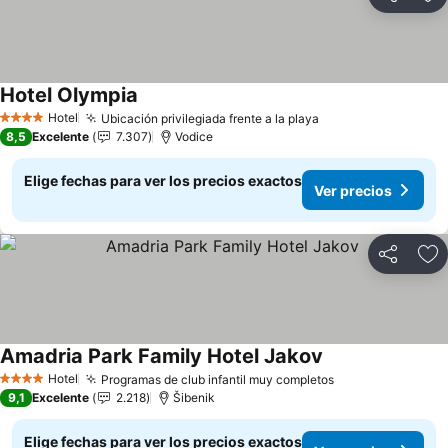
Compartir
Ag
Hotel Olympia
Ver precios
Hotel
Ubicación privilegiada frente a la playa
Ver precios
4 Estrellas
8,5
Excelente
7.307
Vodice
Elige fechas para ver los precios exactos
Ver precios
Compartir
Ag
Amadria Park Family Hotel Jakov
Ver precios
Hotel
Programas de club infantil muy completos
Ver precios
4 Estrellas
9,1
Excelente
2.218
Šibenik
Elige fechas para ver los precios exactos