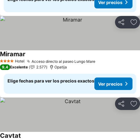
Ver precios
Compartir
Ag
Miramar
Ver precios
Hotel
Acceso directo al paseo Lungo Mare
Ver precios
4 Estrellas
9,4
Excelente
2.577
Opatija
Elige fechas para ver los precios exactos
Ver precios
Compartir
Ag
Cavtat
Ver precios