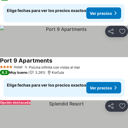
Elige fechas para ver los precios exactos
Ver precios
Compartir
Ag
Port 9 Apartments
Ver precios
Hotel
Piscina infinita con vistas al mar
Ver precios
4 Estrellas
8,2
Muy bueno
3.261
Korčula
Elige fechas para ver los precios exactos
Ver precios
Opción destacada
Compartir
Ag