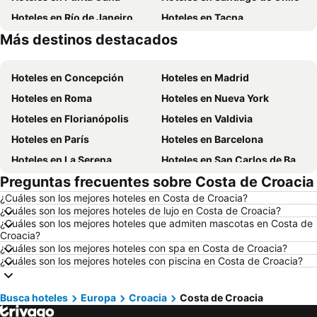
Hoteles en Río de Janeiro
Hoteles en Tacna
Más destinos destacados
Hoteles en Curazao
Hoteles en Brasil
Hoteles en Concepción
Hoteles en Madrid
Hoteles en Roma
Hoteles en Nueva York
Hoteles en Florianópolis
Hoteles en Valdivia
Hoteles en París
Hoteles en Barcelona
Hoteles en La Serena
Hoteles en San Carlos de Bariloche
Preguntas frecuentes sobre Costa de Croacia
Hoteles en Miami Beach
Hoteles en Pucón
¿Cuáles son los mejores hoteles en Costa de Croacia?
Hoteles en Temuco
Hoteles en Puerto Montt
¿Cuáles son los mejores hoteles de lujo en Costa de Croacia?
Hoteles en Las Vegas
Hoteles en Calama
¿Cuáles son los mejores hoteles que admiten mascotas en Costa de
Croacia?
Hoteles en Búzios
Hoteles en São Paulo
¿Cuáles son los mejores hoteles con spa en Costa de Croacia?
¿Cuáles son los mejores hoteles con piscina en Costa de Croacia?
Hoteles en Aruba
Hoteles en Isla de Pascua
Hoteles en República Dominicana
Hoteles en Lacio
Busca hoteles
Europa
Croacia
Costa de Croacia
Hoteles en Chiloé
Hoteles en Girona