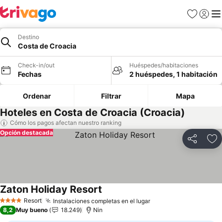
Favoritos
Iniciar 
Me
Destino
Costa de Croacia
Check-in/out
Huéspedes/habitaciones
Fechas
2 huéspedes, 1 habitación
Ordenar
Filtrar
Mapa
Hoteles en Costa de Croacia (Croacia)
Cómo los pagos afectan nuestro ranking
Opción destacada
Compartir
Ag
Zaton Holiday Resort
Ver precios
Resort
Instalaciones completas en el lugar
Ver precios
4 Estrellas
8,2
Muy bueno
18.249
Nin