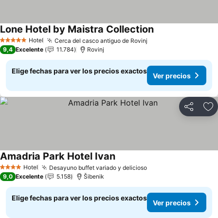
Lone Hotel by Maistra Collection
Ver precios
Hotel
Cerca del casco antiguo de Rovinj
Ver precios
5 Estrellas
9,4
Excelente
11.784
Rovinj
Elige fechas para ver los precios exactos
Ver precios
Compartir
Ag
Amadria Park Hotel Ivan
Ver precios
Hotel
Desayuno buffet variado y delicioso
Ver precios
4 Estrellas
9,0
Excelente
5.158
Šibenik
Elige fechas para ver los precios exactos
Ver precios