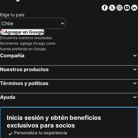
Hoteles en Chile
Hoteles en Costa Rica
Facebook
Twitter
Insta
Yo
Hoteles en Asunción
Hoteles en Provincia de Iquique
Elige tu país
Hoteles en Isla Djerba
Hoteles en Beijing
Hoteles en Puerto Plata
Hoteles en Curicó
Agregar en Google
Encuentra nuestros resultados
Hoteles en Puerto Rico
Hoteles en Prefectura Tokio
fácilmente: agrega trivago como
Hoteles en Provincia de San Antonio
Hoteles en Isla Margarita
fuente preferida en Google.
Compañía
Hoteles en Isla de Skiathos
Nuestros productos
Términos y políticas
Ayuda
Inicia sesión y obtén beneficios
exclusivos para socios
Personaliza tu experiencia