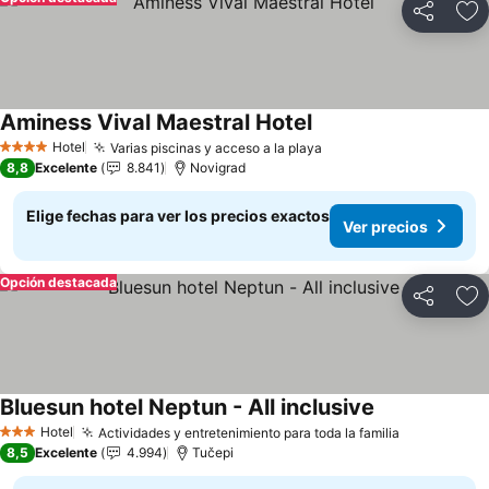
Compartir
Ag
Aminess Vival Maestral Hotel
Ver precios
Hotel
Varias piscinas y acceso a la playa
Ver precios
4 Estrellas
8,8
Excelente
8.841
Novigrad
Elige fechas para ver los precios exactos
Ver precios
Opción destacada
Compartir
Ag
Bluesun hotel Neptun - All inclusive
Ver precios
Hotel
Actividades y entretenimiento para toda la familia
Ver precio
3 Estrellas
8,5
Excelente
4.994
Tučepi