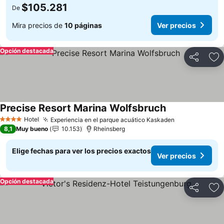
$105.281
De
Mira precios de
10 páginas
Ver precios
Opción destacada
Compartir
Ag
Precise Resort Marina Wolfsbruch
Ver precios
Hotel
Experiencia en el parque acuático Kaskaden
Ver precios
4 Estrellas
8,1
Muy bueno
10.153
Rheinsberg
Elige fechas para ver los precios exactos
Ver precios
Opción destacada
Compartir
Ag