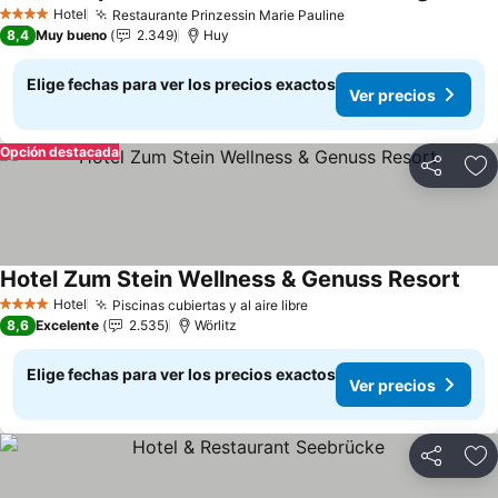
Ver pre
Hotel
Restaurante Prinzessin Marie Pauline
Ver precios
4 Estrellas
8,4
Muy bueno
2.349
Huy
Elige fechas para ver los precios exactos
Ver precios
Opción destacada
Compartir
Ag
Hotel Zum Stein Wellness & Genuss Resort
Ver 
Hotel
Piscinas cubiertas y al aire libre
Ver precios
4 Estrellas
8,6
Excelente
2.535
Wörlitz
Elige fechas para ver los precios exactos
Ver precios
Compartir
Ag