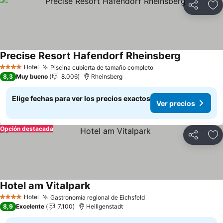
Compartir
Ag
Precise Resort Hafendorf Rheinsberg
Ver precios
Hotel
Piscina cubierta de tamaño completo
Ver precios
4 Estrellas
8,3
Muy bueno
8.006
Rheinsberg
Elige fechas para ver los precios exactos
Ver precios
Opción destacada
Compartir
Ag
Hotel am Vitalpark
Ver precios
Hotel
Gastronomía regional de Eichsfeld
Ver precios
4 Estrellas
8,9
Excelente
7.100
Heiligenstadt