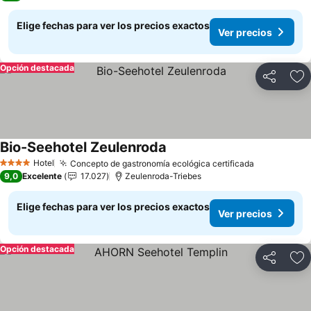
Elige fechas para ver los precios exactos
Ver precios
Opción destacada
Compartir
Ag
Bio-Seehotel Zeulenroda
Ver precios
Hotel
Concepto de gastronomía ecológica certificada
Ver precio
4 Estrellas
9,0
Excelente
17.027
Zeulenroda-Triebes
Elige fechas para ver los precios exactos
Ver precios
Opción destacada
Compartir
Ag