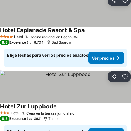
Compartir
Ag
Hotel Esplanade Resort & Spa
Ver precios
Hotel
Cocina regional en Pechhütte
Ver precios
4 Estrellas
8,8
Excelente
8.704
Bad Saarow
Elige fechas para ver los precios exactos
Ver precios
Compartir
Ag
Hotel Zur Luppbode
Ver precios
Hotel
Cena en la terraza junto al río
Ver precios
3 Estrellas
8,5
Excelente
893
Thale