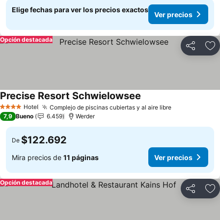
Elige fechas para ver los precios exactos
Ver precios
Opción destacada
Compartir
Ag
Precise Resort Schwielowsee
Ver precios
Hotel
Complejo de piscinas cubiertas y al aire libre
Ver precios
4 Estrellas
7,9
Bueno
6.459
Werder
$122.692
De
Mira precios de
11 páginas
Ver precios
Opción destacada
Compartir
Ag