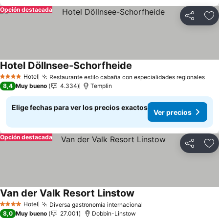
Opción destacada
Compartir
Ag
Hotel Döllnsee-Schorfheide
Ver precios
Hotel
Restaurante estilo cabaña con especialidades regionales
Ver
4 Estrellas
8,4
Muy bueno
4.334
Templin
Elige fechas para ver los precios exactos
Ver precios
Opción destacada
Compartir
Ag
Van der Valk Resort Linstow
Ver precios
Hotel
Diversa gastronomía internacional
Ver precios
4 Estrellas
8,0
Muy bueno
27.001
Dobbin-Linstow