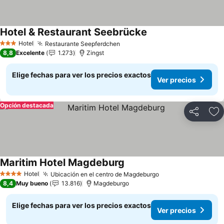
Hotel & Restaurant Seebrücke
Ver precios
Hotel
Restaurante Seepferdchen
Ver precios
3 Estrellas
8,8
Excelente
1.273
Zingst
Elige fechas para ver los precios exactos
Ver precios
Opción destacada
Compartir
Ag
Maritim Hotel Magdeburg
Ver precios
Hotel
Ubicación en el centro de Magdeburgo
Ver precios
4 Estrellas
8,4
Muy bueno
13.816
Magdeburgo
Elige fechas para ver los precios exactos
Ver precios