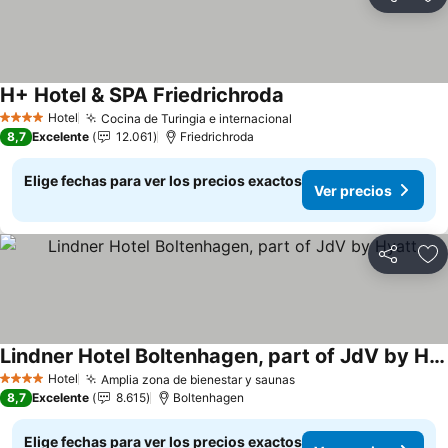
Compartir
Ag
H+ Hotel & SPA Friedrichroda
Ver precios
Hotel
Cocina de Turingia e internacional
Ver precios
4 Estrellas
8,7
Excelente
12.061
Friedrichroda
Elige fechas para ver los precios exactos
Ver precios
Compartir
Ag
Lindner Hotel Boltenhagen, part of JdV by Hyatt
Ver precios
Hotel
Amplia zona de bienestar y saunas
Ver precios
4 Estrellas
8,7
Excelente
8.615
Boltenhagen
Elige fechas para ver los precios exactos