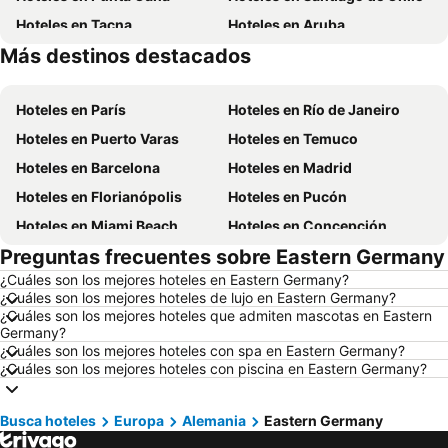
Hoteles en Tacna
Hoteles en Aruba
Más destinos destacados
Hoteles en Brasil
Hoteles en Chile
Hoteles en París
Hoteles en Río de Janeiro
Hoteles en Puerto Varas
Hoteles en Temuco
Hoteles en Barcelona
Hoteles en Madrid
Hoteles en Florianópolis
Hoteles en Pucón
Hoteles en Miami Beach
Hoteles en Concepción
Preguntas frecuentes sobre Eastern Germany
Hoteles en Roma
Hoteles en La Serena
¿Cuáles son los mejores hoteles en Eastern Germany?
Hoteles en Puerto Montt
Hoteles en Lima
¿Cuáles son los mejores hoteles de lujo en Eastern Germany?
Hoteles en Valdivia
Hoteles en San Andrés
¿Cuáles son los mejores hoteles que admiten mascotas en Eastern
Germany?
Hoteles en Búzios
Hoteles en Chillán
¿Cuáles son los mejores hoteles con spa en Eastern Germany?
¿Cuáles son los mejores hoteles con piscina en Eastern Germany?
Hoteles en Arica
Hoteles en Río de Janeiro
Hoteles en Curazao
Hoteles en Región Metropolitana de Santiago
Busca hoteles
Europa
Alemania
Eastern Germany
Hoteles en Chiloé
Hoteles en Isla de Pascua