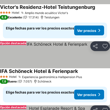
Victor's Residenz-Hotel Teistungenburg
Ver pre
Hotel
Amplio mundo acuático Victor's
Ver precios
4 Estrellas
8,8
Excelente
17.314
Teistungen
Elige fechas para ver los precios exactos
Ver precios
Opción destacada
Compartir
Ag
IFA Schöneck Hotel & Ferienpark
Ver precios
Hotel
Experiencia gastronómica Halbpension Plus
Ver precios
3 Estrellas
7,8
Bueno
7.057
Schöneck
Elige fechas para ver los precios exactos
Ver precios
Opción destacada