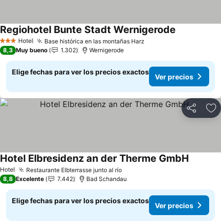
Regiohotel Bunte Stadt Wernigerode
Ver precios
Hotel
Base histórica en las montañas Harz
Ver precios
3 Estrellas
8,3
Muy bueno
1.302
Wernigerode
Elige fechas para ver los precios exactos
Ver precios
Compartir
Ag
Hotel Elbresidenz an der Therme GmbH
Ver prec
Hotel
Restaurante Elbterrasse junto al río
Ver precios
8,8
Excelente
7.442
Bad Schandau
Elige fechas para ver los precios exactos
Ver precios