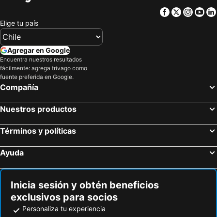
Hoteles en Asunción
Hoteles en Cerdeña
Facebook
Twitter
Insta
Yo
Hoteles en Curicó
Hoteles en Provincia de Osorno
Elige tu país
Hoteles en Jamaica
Hoteles en Lacio
Hoteles en Puerto Plata
Hoteles en Región de Arica y Parinacota
Agregar en Google
Encuentra nuestros resultados
Hoteles en Costa Rica
Hoteles en Colombia
fácilmente: agrega trivago como
Hoteles en Panamá
Hoteles en Andalucía
fuente preferida en Google.
Compañía
Hoteles en Quintana Roo
Hoteles en Prefectura Tokio
Nuestros productos
Términos y políticas
Ayuda
Inicia sesión y obtén beneficios
exclusivos para socios
Personaliza tu experiencia