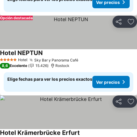
Ver precios
Opción destacada
Compartir
Ag
Hotel NEPTUN
Ver precios
Hotel
Sky Bar y Panorama Café
Ver precios
5 Estrellas
8,6
Excelente
15.426
Rostock
Elige fechas para ver los precios exactos
Ver precios
Compartir
Ag
Hotel Krämerbrücke Erfurt
Ver precios