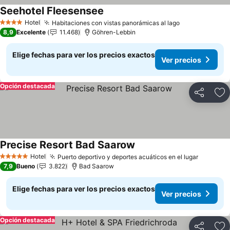
Seehotel Fleesensee
Ver precios
Hotel
Habitaciones con vistas panorámicas al lago
Ver precios
4 Estrellas
8,9
Excelente
11.468
Göhren-Lebbin
Elige fechas para ver los precios exactos
Ver precios
Opción destacada
Compartir
Ag
Precise Resort Bad Saarow
Ver precios
Hotel
Puerto deportivo y deportes acuáticos en el lugar
Ver prec
5 Estrellas
7,9
Bueno
3.822
Bad Saarow
Elige fechas para ver los precios exactos
Ver precios
Opción destacada