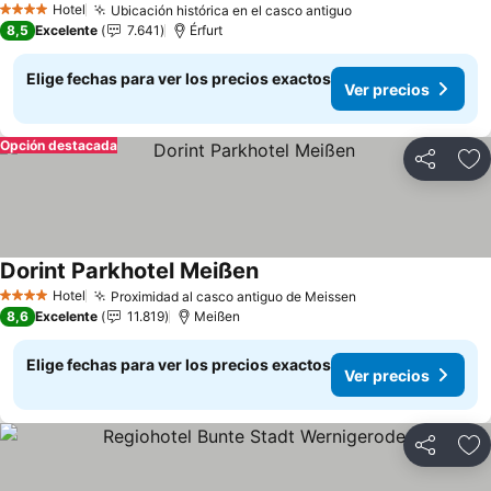
Hotel
Ubicación histórica en el casco antiguo
Ver precios
4 Estrellas
8,5
Excelente
7.641
Érfurt
Elige fechas para ver los precios exactos
Ver precios
Opción destacada
Compartir
Ag
Dorint Parkhotel Meißen
Ver precios
Hotel
Proximidad al casco antiguo de Meissen
Ver precios
4 Estrellas
8,6
Excelente
11.819
Meißen
Elige fechas para ver los precios exactos
Ver precios
Compartir
Ag