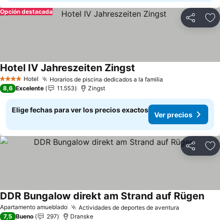
Opción destacada
Compartir
Ag
Hotel IV Jahreszeiten Zingst
Ver precios
Hotel
Horarios de piscina dedicados a la familia
Ver precios
4 Estrellas
8,6
Excelente
11.553
Zingst
Elige fechas para ver los precios exactos
Ver precios
Compartir
Ag
DDR Bungalow direkt am Strand auf Rügen
Ver 
Apartamento amueblado
Actividades de deportes de aventura
Ver precio
7,5
Bueno
297
Dranske