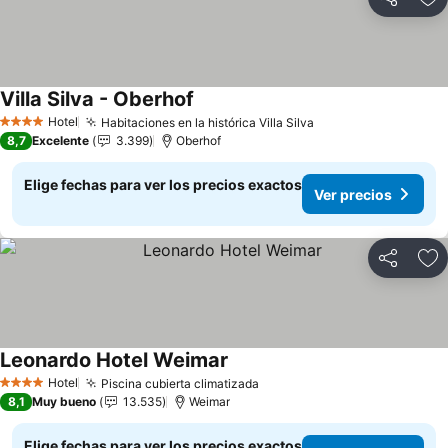
Compartir
Ag
Villa Silva - Oberhof
Ver precios
Hotel
Habitaciones en la histórica Villa Silva
Ver precios
4 Estrellas
8,7
Excelente
3.399
Oberhof
Elige fechas para ver los precios exactos
Ver precios
Compartir
Ag
Leonardo Hotel Weimar
Ver precios
Hotel
Piscina cubierta climatizada
Ver precios
4 Estrellas
8,1
Muy bueno
13.535
Weimar
Elige fechas para ver los precios exactos