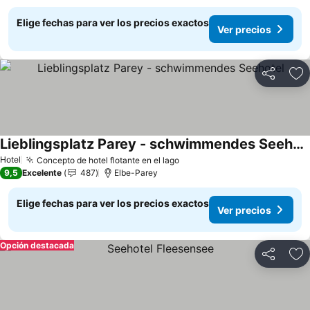
Elige fechas para ver los precios exactos
Ver precios
Compartir
Ag
Lieblingsplatz Parey - schwimmendes Seehotel
Ver precios
Hotel
Concepto de hotel flotante en el lago
Ver precios
9,5
Excelente
487
Elbe-Parey
Elige fechas para ver los precios exactos
Ver precios
Opción destacada
Compartir
Ag