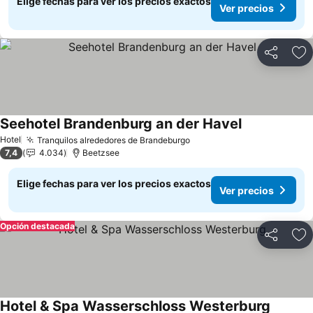
Elige fechas para ver los precios exactos
Ver precios
Compartir
Ag
Seehotel Brandenburg an der Havel
Ver precios
Hotel
Tranquilos alrededores de Brandeburgo
Ver precios
7,4
4.034
Beetzsee
Elige fechas para ver los precios exactos
Ver precios
Opción destacada
Compartir
Ag
Hotel & Spa Wasserschloss Westerburg