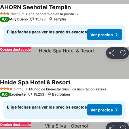
AHORN Seehotel Templin
Ver precios
Hotel
Cena panorámica en la planta 12
Ver precios
3 Estrellas
8,0
Muy bueno
15.126
Templin
Elige fechas para ver los precios exactos
Ver precios
Opción destacada
Compartir
Ag
Heide Spa Hotel & Resort
Ver precios
Hotel
Mundo de bienestar Siusili de inspiración eslava
Ver precio
4 Estrellas
9,0
Excelente
19.253
Bad Düben
Elige fechas para ver los precios exactos
Ver precios
Opción destacada