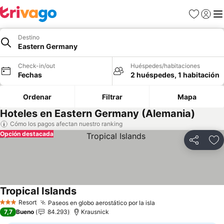
Favoritos
Iniciar 
Me
Destino
Eastern Germany
Check-in/out
Huéspedes/habitaciones
Fechas
2 huéspedes, 1 habitación
Ordenar
Filtrar
Mapa
Hoteles en Eastern Germany (Alemania)
Cómo los pagos afectan nuestro ranking
Opción destacada
Compartir
Ag
Tropical Islands
Ver precios
Resort
Paseos en globo aerostático por la isla
Ver precios
3 Estrellas
7,7
Bueno
84.293
Krausnick