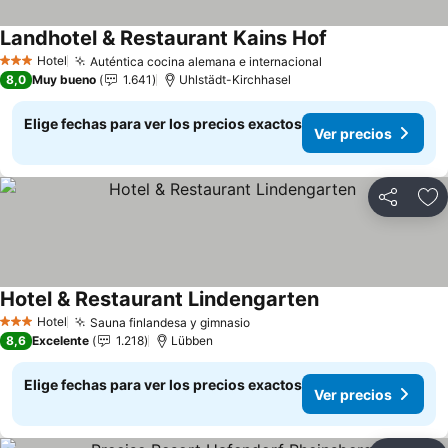
Landhotel & Restaurant Kains Hof
Ver precios
Hotel
Auténtica cocina alemana e internacional
Ver precios
3 Estrellas
8,0
Muy bueno
1.641
Uhlstädt-Kirchhasel
Elige fechas para ver los precios exactos
Ver precios
Compartir
Ag
Hotel & Restaurant Lindengarten
Ver precios
Hotel
Sauna finlandesa y gimnasio
Ver precios
3 Estrellas
8,6
Excelente
1.218
Lübben
Elige fechas para ver los precios exactos
Ver precios