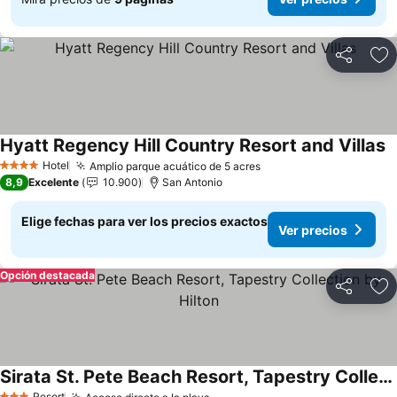
Compartir
Ag
Hyatt Regency Hill Country Resort and Villas
Hotel
Amplio parque acuático de 5 acres
4 Estrellas
8,9
Excelente
10.900
San Antonio
Elige fechas para ver los precios exactos
Ver precios
Opción destacada
Compartir
Ag
Sirata St. Pete Beach Resort, Tapestry Collection by Hilton
Resort