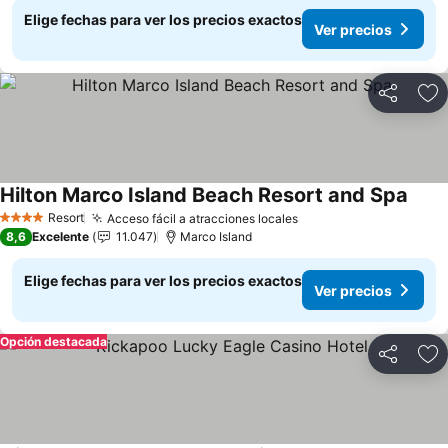
Elige fechas para ver los precios exactos
Ver precios
Compartir
Ag
Hilton Marco Island Beach Resort and Spa
Resort
Acceso fácil a atracciones locales
4 Estrellas
8,6
Excelente
11.047
Marco Island
Elige fechas para ver los precios exactos
Ver precios
Opción destacada
Compartir
Ag