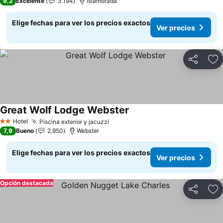
9,2
Excelente
3.194
Islamorada
Elige fechas para ver los precios exactos
Ver precios
Compartir
Ag
Great Wolf Lodge Webster
Hotel
Piscina exterior y jacuzzi
2 Estrellas
7,9
Bueno
2.950
Webster
Elige fechas para ver los precios exactos
Ver precios
Opción destacada
Compartir
Ag