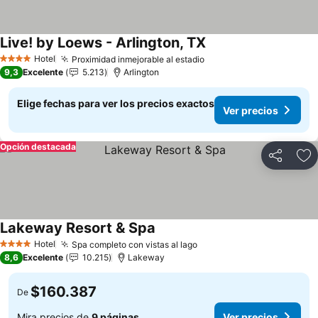
Live! by Loews - Arlington, TX
Hotel
Proximidad inmejorable al estadio
4 Estrellas
9,3
Excelente
5.213
Arlington
Elige fechas para ver los precios exactos
Ver precios
Opción destacada
Compartir
Ag
Lakeway Resort & Spa
Hotel
Spa completo con vistas al lago
4 Estrellas
8,6
Excelente
10.215
Lakeway
$160.387
De
Mira precios de
9 páginas
Ver precios