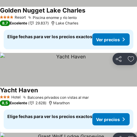
Golden Nugget Lake Charles
Resort
Piscina enorme y río lento
4 Estrellas
8,7
Excelente
29.837
Lake Charles
Elige fechas para ver los precios exactos
Ver precios
Compartir
Ag
Yacht Haven
Hotel
Balcones privados con vistas al mar
3 Estrellas
8,5
Excelente
2.628
Marathon
Elige fechas para ver los precios exactos
Ver precios