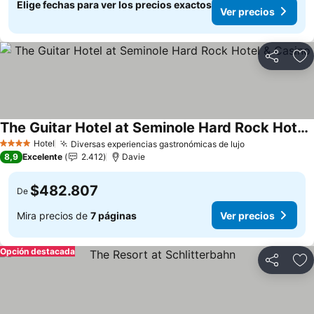
Elige fechas para ver los precios exactos
Ver precios
Compartir
Ag
The Guitar Hotel at Seminole Hard Rock Hotel & Casino
Hotel
Diversas experiencias gastronómicas de lujo
4 Estrellas
8,9
Excelente
2.412
Davie
$482.807
De
Mira precios de
7 páginas
Ver precios
Opción destacada
Compartir
Ag