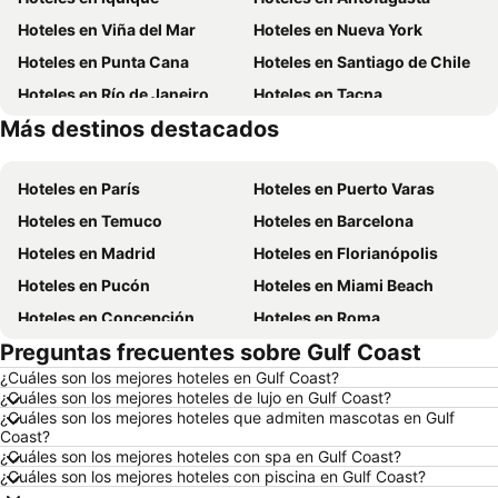
Hoteles en Viña del Mar
Hoteles en Nueva York
Hoteles en Punta Cana
Hoteles en Santiago de Chile
Hoteles en Río de Janeiro
Hoteles en Tacna
Más destinos destacados
Hoteles en Aruba
Hoteles en Curazao
Hoteles en París
Hoteles en Puerto Varas
Hoteles en Temuco
Hoteles en Barcelona
Hoteles en Madrid
Hoteles en Florianópolis
Hoteles en Pucón
Hoteles en Miami Beach
Hoteles en Concepción
Hoteles en Roma
Preguntas frecuentes sobre Gulf Coast
Hoteles en La Serena
Hoteles en Puerto Montt
¿Cuáles son los mejores hoteles en Gulf Coast?
Hoteles en Lima
Hoteles en Valdivia
¿Cuáles son los mejores hoteles de lujo en Gulf Coast?
Hoteles en San Andrés
Hoteles en Búzios
¿Cuáles son los mejores hoteles que admiten mascotas en Gulf
Coast?
Hoteles en Chillán
Hoteles en Arica
¿Cuáles son los mejores hoteles con spa en Gulf Coast?
¿Cuáles son los mejores hoteles con piscina en Gulf Coast?
Hoteles en Brasil
Hoteles en Chile