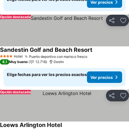
Ver precios
Opción destacada
Compartir
Ag
Sandestin Golf and Beach Resort
Hotel
Puerto deportivo con marisco fresco
4 Estrellas
8,1
Muy bueno
12.718
Destin
Elige fechas para ver los precios exactos
Ver precios
Opción destacada
Compartir
Ag
Loews Arlington Hotel