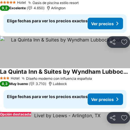
Hotel
Oasis de piscina estilo resort
5 Estrellas
9,2
Excelente
4.650
Arlington
Elige fechas para ver los precios exactos
Ver precios
Compartir
Ag
La Quinta Inn & Suites by Wyndham Lubbock South
Hotel
Diseño moderno con influencia española
3 Estrellas
8,3
Muy bueno
3.710
Lubbock
Elige fechas para ver los precios exactos
Ver precios
Opción destacada
Compartir
Ag