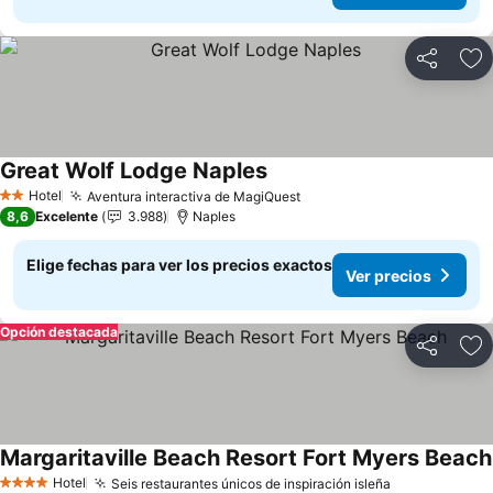
Compartir
Ag
Great Wolf Lodge Naples
Hotel
Aventura interactiva de MagiQuest
2 Estrellas
8,6
Excelente
3.988
Naples
Elige fechas para ver los precios exactos
Ver precios
Opción destacada
Compartir
Ag
Margaritaville Beach Resort Fort Myers Beach
Hotel
Seis restaurantes únicos de inspiración isleña
4 Estrellas