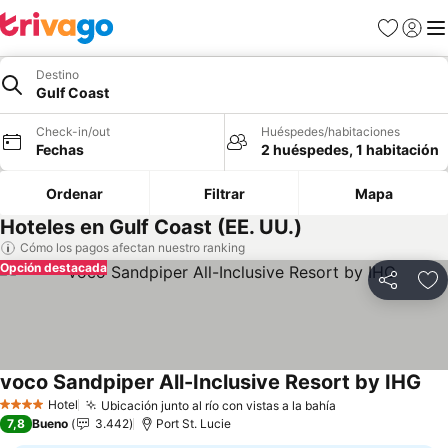
Favoritos
Iniciar 
Me
Destino
Gulf Coast
Check-in/out
Huéspedes/habitaciones
Fechas
2 huéspedes, 1 habitación
Ordenar
Filtrar
Mapa
Hoteles en Gulf Coast (EE. UU.)
Cómo los pagos afectan nuestro ranking
Opción destacada
Compartir
Ag
voco Sandpiper All-Inclusive Resort by IHG
Hotel
Ubicación junto al río con vistas a la bahía
4 Estrellas
7,8
Bueno
3.442
Port St. Lucie