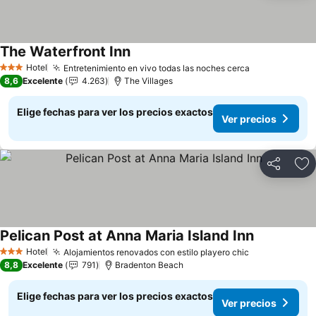
The Waterfront Inn
Hotel
Entretenimiento en vivo todas las noches cerca
3 Estrellas
8,6
Excelente
4.263
The Villages
Elige fechas para ver los precios exactos
Ver precios
Compartir
Ag
Pelican Post at Anna Maria Island Inn
Hotel
Alojamientos renovados con estilo playero chic
3 Estrellas
8,8
Excelente
791
Bradenton Beach
Elige fechas para ver los precios exactos
Ver precios