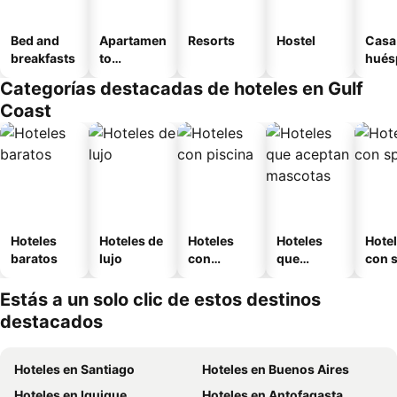
Bed and
Apartamen
Resorts
Hostel
Casa
breakfasts
to
hués
amueblad
Categorías destacadas de hoteles en Gulf
o
Coast
Hoteles
Hoteles de
Hoteles
Hoteles
Hote
baratos
lujo
con
que
con 
piscina
aceptan
mascotas
Estás a un solo clic de estos destinos
destacados
Hoteles en Santiago
Hoteles en Buenos Aires
Hoteles en Iquique
Hoteles en Antofagasta