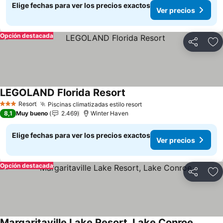
Elige fechas para ver los precios exactos
Ver precios
Opción destacada
Compartir
Ag
LEGOLAND Florida Resort
Resort
Piscinas climatizadas estilo resort
3 Estrellas
8,1
Muy bueno
2.469
Winter Haven
Elige fechas para ver los precios exactos
Ver precios
Opción destacada
Compartir
Ag
Margaritaville Lake Resort, Lake Conroe