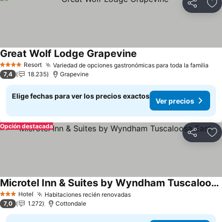
Compartir
Ag
Great Wolf Lodge Grapevine
Resort
Variedad de opciones gastronómicas para toda la familia
4 Estrellas
7,4
18.235
Grapevine
Elige fechas para ver los precios exactos
Ver precios
Opción destacada
Compartir
Ag
Microtel Inn & Suites by Wyndham Tuscaloosa East
Hotel
Habitaciones recién renovadas
3 Estrellas
7,0
1.272
Cottondale