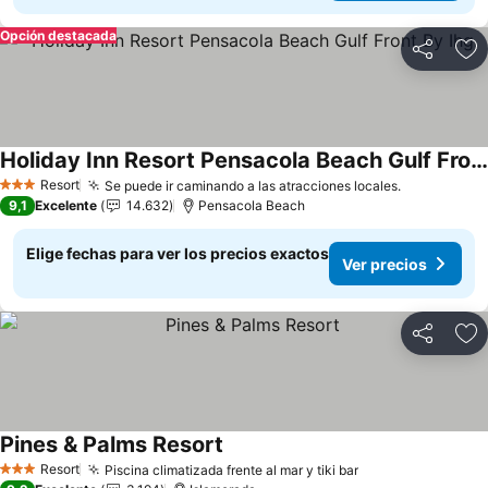
Opción destacada
Compartir
Ag
Holiday Inn Resort Pensacola Beach Gulf Front By Ihg
Resort
Se puede ir caminando a las atracciones locales.
3 Estrellas
9,1
Excelente
14.632
Pensacola Beach
Elige fechas para ver los precios exactos
Ver precios
Compartir
Ag
Pines & Palms Resort
Resort
Piscina climatizada frente al mar y tiki bar
3 Estrellas