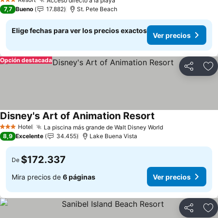
Acceso directo a la playa
3 Estrellas
7,7
Bueno
17.882
St. Pete Beach
Elige fechas para ver los precios exactos
Ver precios
Opción destacada
Compartir
Ag
Disney's Art of Animation Resort
Hotel
La piscina más grande de Walt Disney World
3 Estrellas
8,9
Excelente
34.455
Lake Buena Vista
$172.337
De
Mira precios de
6 páginas
Ver precios
Compartir
Ag