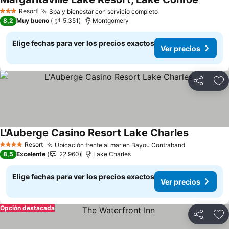
Resort
Spa y bienestar con servicio completo
3 Estrellas
8,2
Muy bueno
5.351
Montgomery
Elige fechas para ver los precios exactos
Ver precios
Compartir
Ag
L'Auberge Casino Resort Lake Charles
Resort
Ubicación frente al mar en Bayou Contraband
4 Estrellas
8,5
Excelente
22.960
Lake Charles
Elige fechas para ver los precios exactos
Ver precios
Opción destacada
Compartir
Ag