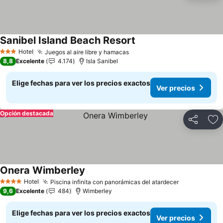
Sanibel Island Beach Resort
Hotel
Juegos al aire libre y hamacas
3 Estrellas
8,8
Excelente
4.174
Isla Sanibel
Elige fechas para ver los precios exactos
Ver precios
Opción destacada
Compartir
Ag
Onera Wimberley
Hotel
Piscina infinita con panorámicas del atardecer
4 Estrellas
9,6
Excelente
484
Wimberley
Elige fechas para ver los precios exactos
Ver precios