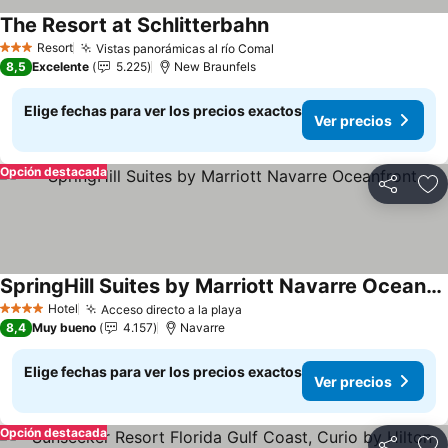
The Resort at Schlitterbahn
Resort
Vistas panorámicas al río Comal
3 Estrellas
8,5
Excelente
5.225
New Braunfels
Elige fechas para ver los precios exactos
Ver precios
Opción destacada
Compartir
Ag
SpringHill Suites by Marriott Navarre Oceanfront
Hotel
Acceso directo a la playa
4 Estrellas
8,4
Muy bueno
4.157
Navarre
Elige fechas para ver los precios exactos
Ver precios
Opción destacada