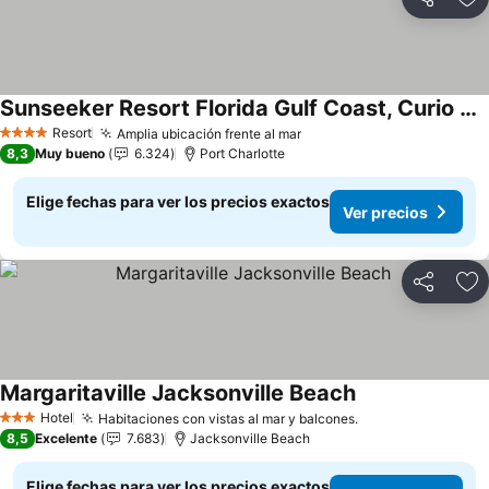
Compartir
Ag
Sunseeker Resort Florida Gulf Coast, Curio by Hilton
Resort
Amplia ubicación frente al mar
4 Estrellas
8,3
Muy bueno
6.324
Port Charlotte
Elige fechas para ver los precios exactos
Ver precios
Compartir
Ag
Margaritaville Jacksonville Beach
Hotel
Habitaciones con vistas al mar y balcones.
3 Estrellas
8,5
Excelente
7.683
Jacksonville Beach
Elige fechas para ver los precios exactos