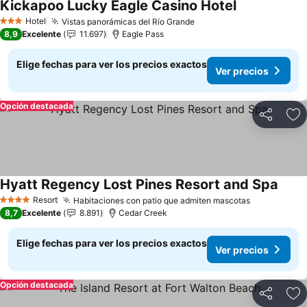
Kickapoo Lucky Eagle Casino Hotel
Hotel
Vistas panorámicas del Río Grande
3 Estrellas
8,9
Excelente
11.697
Eagle Pass
Elige fechas para ver los precios exactos
Ver precios
Opción destacada
Compartir
Ag
Hyatt Regency Lost Pines Resort and Spa
Resort
Habitaciones con patio que admiten mascotas
4 Estrellas
8,7
Excelente
8.891
Cedar Creek
Elige fechas para ver los precios exactos
Ver precios
Opción destacada
Compartir
Ag