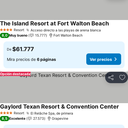
The Island Resort at Fort Walton Beach
Resort
Acceso directo a las playas de arena blanca
4 Estrellas
8,0
Muy bueno
15.777
Fort Walton Beach
$61.777
De
Mira precios de
6 páginas
Ver precios
Opción destacada
Compartir
Ag
Gaylord Texan Resort & Convention Center
Resort
El Relâche Spa, de primera
4 Estrellas
8,5
Excelente
27.573
Grapevine